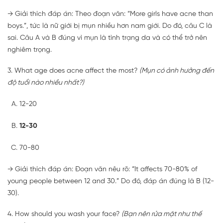
→ Giải thích đáp án: Theo đoạn văn: “More girls have acne than
boys.”, tức là nữ giới bị mụn nhiều hơn nam giới. Do đó, câu C là
sai. Câu A và B đúng vì mụn là tình trạng da và có thể trở nên
nghiêm trọng.
3. What age does acne affect the most?
(Mụn có ảnh hưởng đến
độ tuổi nào nhiều nhất?)
12-20
12-30
70-80
→ Giải thích đáp án: Đoạn văn nêu rõ: “It affects 70-80% of
young people between 12 and 30.” Do đó, đáp án đúng là B (12-
30).
4. How should you wash your face?
(Bạn nên rửa mặt như thế