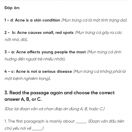
Đáp án:
1 - d
:
Acne is a skin condition
(Mụn trứng cá là một tình trạng da)
.
2 - b: Acne causes small, red spots
(Mụn trứng cá gây ra các
nốt nhỏ, đỏ)
.
3 - a: Acne affects young people the most
(Mụn trứng cá ảnh
hưởng đến người trẻ nhiều nhất)
.
4 - c: Acne is not a serious disease
(Mụn trứng cá không phải là
một bệnh nghiêm trọng)
.
3. Read the passage again and choose the correct
answer A, B, or C.
(Đọc lại đoạn văn và chọn đáp án đúng A, B, hoặc C.)
1. The first paragraph is mainly about _____.
(Đoạn văn đầu tiên
chủ yếu nói về _____)