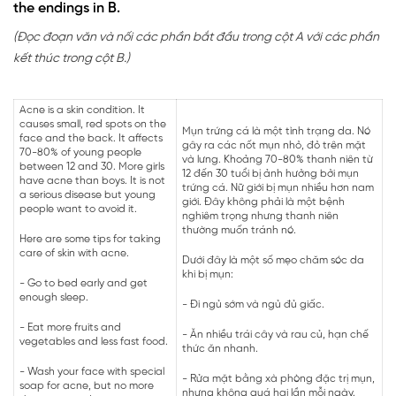
the endings in B.
(Đọc đoạn văn và nối các phần bắt đầu trong cột A với các phần
kết thúc trong cột B.)
Acne is a skin condition. It
causes small, red spots on the
Mụn trứng cá là một tình trạng da. Nó
face and the back. It affects
gây ra các nốt mụn nhỏ, đỏ trên mặt
70-80% of young people
và lưng. Khoảng 70-80% thanh niên từ
between 12 and 30. More girls
12 đến 30 tuổi bị ảnh hưởng bởi mụn
have acne than boys. It is not
trứng cá. Nữ giới bị mụn nhiều hơn nam
a serious disease but young
giới. Đây không phải là một bệnh
people want to avoid it.
nghiêm trọng nhưng thanh niên
thường muốn tránh nó.
Here are some tips for taking
care of skin with acne.
Dưới đây là một số mẹo chăm sóc da
khi bị mụn:
- Go to bed early and get
enough sleep.
- Đi ngủ sớm và ngủ đủ giấc.
- Eat more fruits and
- Ăn nhiều trái cây và rau củ, hạn chế
vegetables and less fast food.
thức ăn nhanh.
- Wash your face with special
- Rửa mặt bằng xà phòng đặc trị mụn,
soap for acne, but no more
nhưng không quá hai lần mỗi ngày.