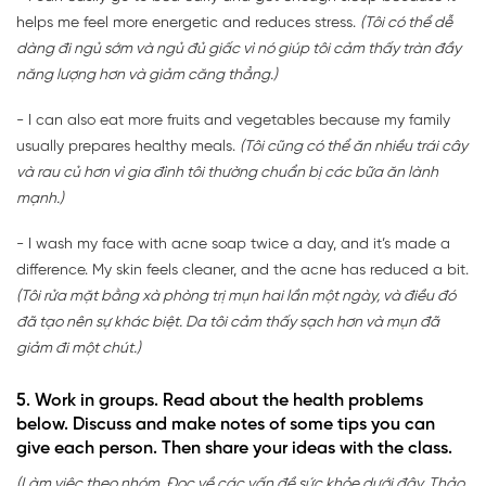
helps me feel more energetic and reduces stress.
(Tôi có thể dễ
dàng đi ngủ sớm và ngủ đủ giấc vì nó giúp tôi cảm thấy tràn đầy
năng lượng hơn và giảm căng thẳng.)
- I can also eat more fruits and vegetables because my family
usually prepares healthy meals.
(Tôi cũng có thể ăn nhiều trái cây
và rau củ hơn vì gia đình tôi thường chuẩn bị các bữa ăn lành
mạnh.)
- I wash my face with acne soap twice a day, and it’s made a
difference. My skin feels cleaner, and the acne has reduced a bit.
(Tôi rửa mặt bằng xà phòng trị mụn hai lần một ngày, và điều đó
đã tạo nên sự khác biệt. Da tôi cảm thấy sạch hơn và mụn đã
giảm đi một chút.)
5. Work in groups. Read about the health problems
below. Discuss and make notes of some tips you can
give each person. Then share your ideas with the class.
(Làm việc theo nhóm. Đọc về các vấn đề sức khỏe dưới đây. Thảo