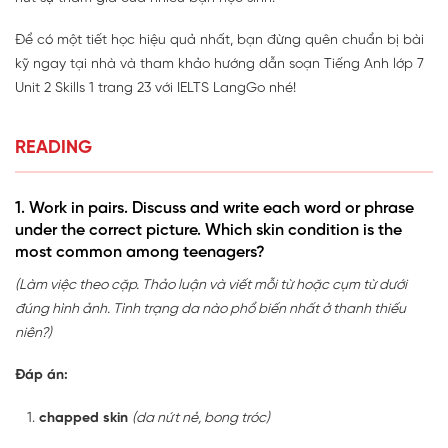
Để có một tiết học hiệu quả nhất, bạn đừng quên chuẩn bị bài
kỹ ngay tại nhà và tham khảo hướng dẫn soạn Tiếng Anh lớp 7
Unit 2 Skills 1 trang 23 với IELTS LangGo nhé!
READING
1. Work in pairs. Discuss and write each word or phrase
under the correct picture. Which skin condition is the
most common among teenagers?
(Làm việc theo cặp. Thảo luận và viết mỗi từ hoặc cụm từ dưới
đúng hình ảnh. Tình trạng da nào phổ biến nhất ở thanh thiếu
niên?)
Đáp án:
chapped skin
(da nứt nẻ, bong tróc)