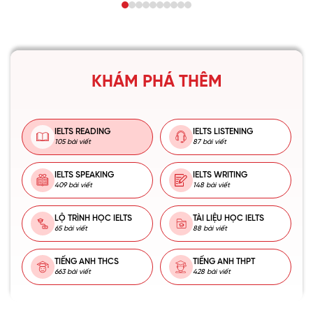
KHÁM PHÁ THÊM
IELTS READING
IELTS LISTENING
105 bài viết
87 bài viết
IELTS SPEAKING
IELTS WRITING
409 bài viết
148 bài viết
LỘ TRÌNH HỌC IELTS
TÀI LIỆU HỌC IELTS
65 bài viết
88 bài viết
TIẾNG ANH THCS
TIẾNG ANH THPT
663 bài viết
428 bài viết