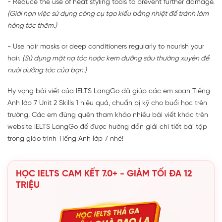
- Reduce the use of heat styling tools to prevent further damage.
(Giới hạn việc sử dụng công cụ tạo kiểu bằng nhiệt để tránh làm
hỏng tóc thêm.)
- Use hair masks or deep conditioners regularly to nourish your
hair.
(Sử dụng mặt nạ tóc hoặc kem dưỡng sâu thường xuyên để
nuôi dưỡng tóc của bạn.)
Hy vọng bài viết của IELTS LangGo đã giúp các em soạn Tiếng
Anh lớp 7 Unit 2 Skills 1 hiệu quả, chuẩn bị kỹ cho buổi học trên
trường. Các em đừng quên tham khảo nhiều bài viết khác trên
website IELTS LangGo để được hướng dẫn giải chi tiết bài tập
trong giáo trình Tiếng Anh lớp 7 nhé!
HỌC IELTS CAM KẾT 7.0+ - GIẢM TỐI ĐA 12
TRIỆU