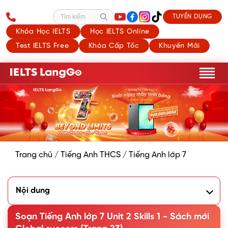
TUYỂN DỤNG
Tìm kiếm
Khóa Học IELTS
Học IELTS Online
Test IELTS Free
Khóa Cấp Tốc
Khuyến Mãi
Trang chủ
/
Tiếng Anh THCS
/
Tiếng Anh lớp 7
Nội dung
READING
Soạn Tiếng Anh lớp 7 Unit 2 Skills 1 - Sách mới
1. Work in pairs. Discuss and write each word or phrase
under the correct picture. Which skin condition is the