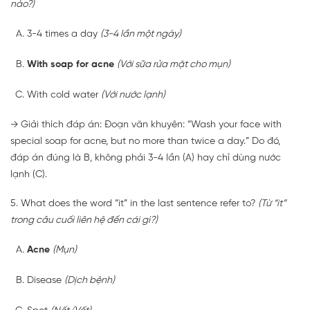
nào?)
3-4 times a day
(3-4 lần một ngày)
With soap for acne
(Với sữa rửa mặt cho mụn)
With cold water
(Với nước lạnh)
→ Giải thích đáp án: Đoạn văn khuyên: “Wash your face with
special soap for acne, but no more than twice a day.” Do đó,
đáp án đúng là B, không phải 3-4 lần (A) hay chỉ dùng nước
lạnh (C).
5. What does the word “it” in the last sentence refer to?
(Từ “it”
trong câu cuối liên hệ đến cái gì?)
Acne
(Mụn)
Disease
(Dịch bệnh)