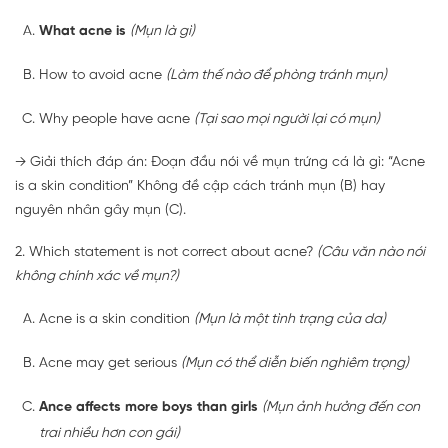
What acne is
(Mụn là gì)
How to avoid acne
(Làm thế nào để phòng tránh mụn)
Why people have acne
(Tại sao mọi người lại có mụn)
→ Giải thích đáp án: Đoạn đầu nói về mụn trứng cá là gì: “Acne
is a skin condition” Không đề cập cách tránh mụn (B) hay
nguyên nhân gây mụn (C).
2. Which statement is not correct about acne?
(Câu văn nào nói
không chính xác về mụn?)
Acne is a skin condition
(Mụn là một tình trạng của da)
Acne may get serious
(Mụn có thể diễn biến nghiêm trọng)
Ance affects more boys than girls
(Mụn ảnh hưởng đến con
trai nhiều hơn con gái)