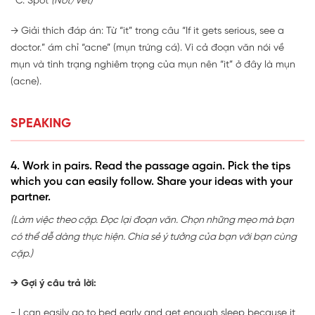
Spot
(Nốt/Vết)
→ Giải thích đáp án: Từ “it” trong câu “If it gets serious, see a
doctor.” ám chỉ “acne” (mụn trứng cá). Vì cả đoạn văn nói về
mụn và tình trạng nghiêm trọng của mụn nên “it” ở đây là mụn
(acne).
SPEAKING
4. Work in pairs. Read the passage again. Pick the tips
which you can easily follow. Share your ideas with your
partner.
(Làm việc theo cặp. Đọc lại đoạn văn. Chọn những mẹo mà bạn
có thể dễ dàng thực hiện. Chia sẻ ý tưởng của bạn với bạn cùng
cặp.)
→ Gợi ý câu trả lời:
- I can easily go to bed early and get enough sleep because it