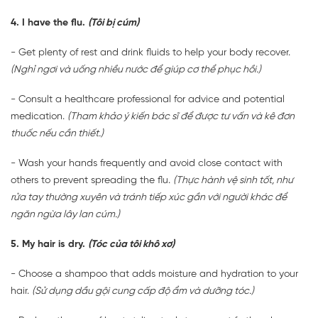
4. I have the flu.
(Tôi bị cúm)
- Get plenty of rest and drink fluids to help your body recover.
(Nghỉ ngơi và uống nhiều nước để giúp cơ thể phục hồi.)
- Consult a healthcare professional for advice and potential
medication.
(Tham khảo ý kiến bác sĩ để được tư vấn và kê đơn
thuốc nếu cần thiết.)
- Wash your hands frequently and avoid close contact with
others to prevent spreading the flu.
(Thực hành vệ sinh tốt, như
rửa tay thường xuyên và tránh tiếp xúc gần với người khác để
ngăn ngừa lây lan cúm.)
5. My hair is dry.
(Tóc của tôi khô xơ)
- Choose a shampoo that adds moisture and hydration to your
hair.
(Sử dụng dầu gội cung cấp độ ẩm và dưỡng tóc.)