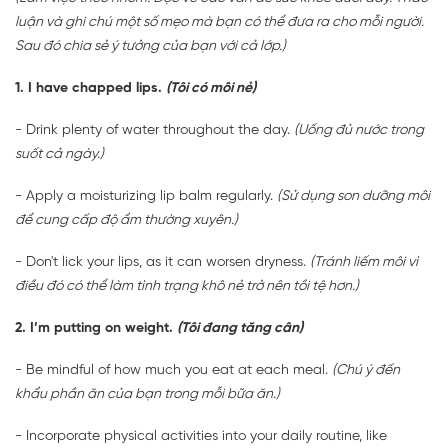
luận và ghi chú một số mẹo mà bạn có thể đưa ra cho mỗi người.
Sau đó chia sẻ ý tưởng của bạn với cả lớp.)
1. I have chapped lips.
(Tôi có môi nẻ)
- Drink plenty of water throughout the day.
(Uống đủ nước trong
suốt cả ngày.)
- Apply a moisturizing lip balm regularly.
(Sử dụng son dưỡng môi
để cung cấp độ ẩm thường xuyên.)
- Don't lick your lips, as it can worsen dryness.
(Tránh liếm môi vì
điều đó có thể làm tình trạng khô nẻ trở nên tồi tệ hơn.)
2. I’m putting on weight.
(Tôi đang tăng cân)
- Be mindful of how much you eat at each meal.
(Chú ý đến
khẩu phần ăn của bạn trong mỗi bữa ăn.)
- Incorporate physical activities into your daily routine, like