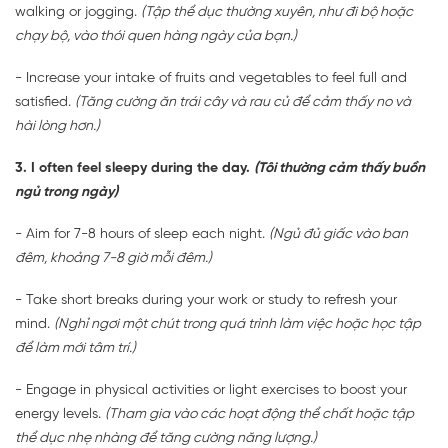
walking or jogging.
(Tập thể dục thường xuyên, như đi bộ hoặc
chạy bộ, vào thói quen hàng ngày của bạn.)
- Increase your intake of fruits and vegetables to feel full and
satisfied.
(Tăng cường ăn trái cây và rau củ để cảm thấy no và
hài lòng hơn.)
3. I often feel sleepy during the day.
(Tôi thường cảm thấy buồn
ngủ trong ngày)
- Aim for 7-8 hours of sleep each night.
(Ngủ đủ giấc vào ban
đêm, khoảng 7-8 giờ mỗi đêm.)
- Take short breaks during your work or study to refresh your
mind.
(Nghỉ ngơi một chút trong quá trình làm việc hoặc học tập
để làm mới tâm trí.)
- Engage in physical activities or light exercises to boost your
energy levels.
(Tham gia vào các hoạt động thể chất hoặc tập
thể dục nhẹ nhàng để tăng cường năng lượng.)