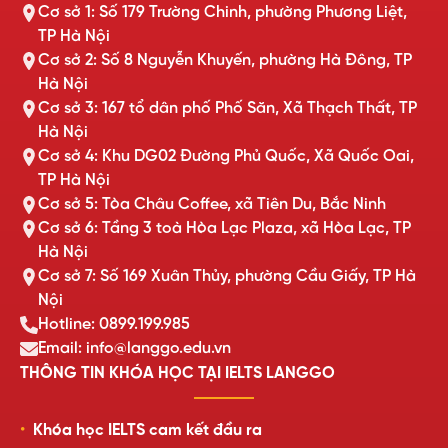
Cơ sở 1: Số 179 Trường Chinh, phường Phương Liệt,
TP Hà Nội
Cơ sở 2: Số 8 Nguyễn Khuyến, phường Hà Đông, TP
Hà Nội
Cơ sở 3: 167 tổ dân phố Phố Săn, Xã Thạch Thất, TP
Hà Nội
Cơ sở 4: Khu DG02 Đường Phủ Quốc, Xã Quốc Oai,
TP Hà Nội
Cơ sở 5: Tòa Châu Coffee, xã Tiên Du, Bắc Ninh
Cơ sở 6: Tầng 3 toà Hòa Lạc Plaza, xã Hòa Lạc, TP
Hà Nội
Cơ sở 7: Số 169 Xuân Thủy, phường Cầu Giấy, TP Hà
Nội
Hotline: 0899.199.985
Email: info@langgo.edu.vn
THÔNG TIN KHÓA HỌC TẠI IELTS LANGGO
Khóa học IELTS cam kết đầu ra