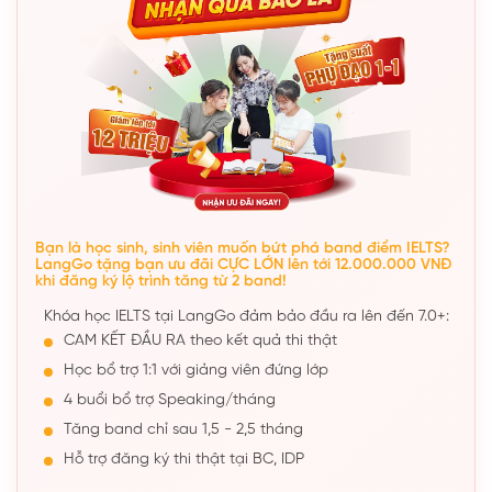
Bạn là học sinh, sinh viên muốn bứt phá band điểm IELTS?
LangGo tặng bạn ưu đãi CỰC LỚN lên tới 12.000.000 VNĐ
khi đăng ký lộ trình tăng từ 2 band!
Khóa học IELTS tại LangGo đảm bảo đầu ra lên đến 7.0+:
CAM KẾT ĐẦU RA theo kết quả thi thật
Học bổ trợ 1:1 với giảng viên đứng lớp
4 buổi bổ trợ Speaking/tháng
Tăng band chỉ sau 1,5 - 2,5 tháng
Hỗ trợ đăng ký thi thật tại BC, IDP