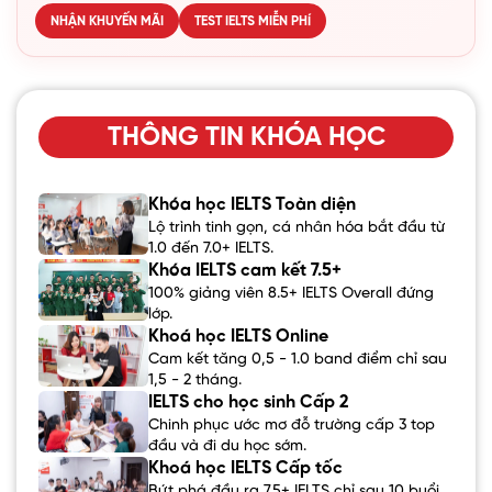
NHẬN KHUYẾN MÃI
TEST IELTS MIỄN PHÍ
THÔNG TIN KHÓA HỌC
Khóa học IELTS Toàn diện
Lộ trình tinh gọn, cá nhân hóa bắt đầu từ
1.0 đến 7.0+ IELTS.
Khóa IELTS cam kết 7.5+
100% giảng viên 8.5+ IELTS Overall đứng
lớp.
Khoá học IELTS Online
Cam kết tăng 0,5 - 1.0 band điểm chỉ sau
1,5 - 2 tháng.
IELTS cho học sinh Cấp 2
Chinh phục ước mơ đỗ trường cấp 3 top
đầu và đi du học sớm.
Khoá học IELTS Cấp tốc
Bứt phá đầu ra 7.5+ IELTS chỉ sau 10 buổi