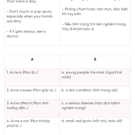
than twice a day.
- Không chạm hoặc nặn mụn, đặc biệt
- Don’t touch or pop spots,
khi tay bẩn.
especially when your hands
are dirty.
- Nếu tình trạng trở nên nghiêm trọng,
hãy đi khám bác sĩ.
- If it gets serious, see a
doctor.
A
B
1. Acne is
(Mụn là…)
a. young people the most
(người trẻ
nhất).
2. Acne causes
(Mụn gây ra…)
b. a skin condition
(tình trạng da).
3. Acne affects
(Mụn ảnh
c. a serious disease
(một dịch bệnh
hưởng đến…)
nghiêm trọng).
4. Acne is not
(Mụn không
d. small, red spots
(nốt nhỏ, màu đỏ)
phải là…)