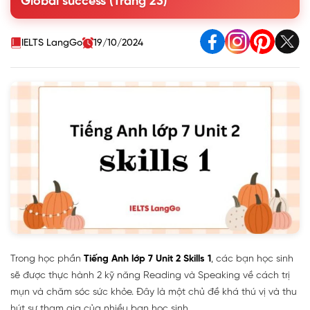
Global success (Trang 23)
most common among teenagers?
2. Read the passage and match the beginnings in A
with the endings in B.
IELTS LangGo
19/10/2024
3. Read the passage again and choose the correct
answer A, B, or C.
SPEAKING
Trong học phần
Tiếng Anh lớp 7 Unit 2 Skills 1
, các bạn học sinh
sẽ được thực hành 2 kỹ năng Reading và Speaking về cách trị
mụn và chăm sóc sức khỏe. Đây là một chủ đề khá thú vị và thu
hút sự tham gia của nhiều bạn học sinh.