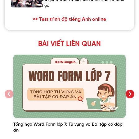
học.
>> Test trình độ tiếng Anh online
BÀI VIẾT LIÊN QUAN
❮
❯
Tổng hợp Word Form lớp 7: Từ vựng và Bài tập có đáp
án