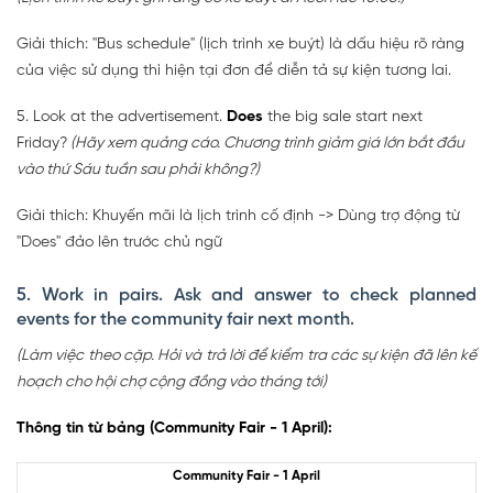
Giải thích: "Bus schedule" (lịch trình xe buýt) là dấu hiệu rõ ràng
của việc sử dụng thì hiện tại đơn để diễn tả sự kiện tương lai.
5. Look at the advertisement.
Does
the big sale start next
Friday?
(Hãy xem quảng cáo. Chương trình giảm giá lớn bắt đầu
vào thứ Sáu tuần sau phải không?)
Giải thích: Khuyến mãi là lịch trình cố định -> Dùng trợ động từ
"Does" đảo lên trước chủ ngữ
5. Work in pairs. Ask and answer to check planned
events for the community fair next month.
(Làm việc theo cặp. Hỏi và trả lời để kiểm tra các sự kiện đã lên kế
hoạch cho hội chợ cộng đồng vào tháng tới)
Thông tin từ bảng (Community Fair - 1 April):
Community Fair - 1 April