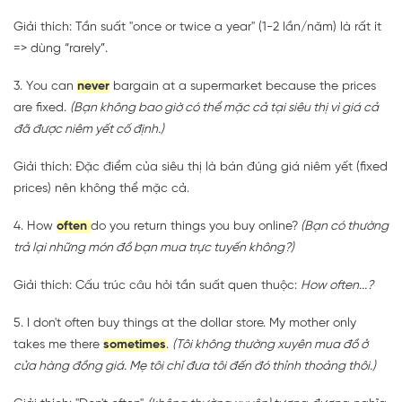
Giải thích: Tần suất "once or twice a year" (1-2 lần/năm) là rất ít
=> dùng “rarely”.
3. You can
never
bargain at a supermarket because the prices
are fixed.
(Bạn không bao giờ có thể mặc cả tại siêu thị vì giá cả
đã được niêm yết cố định.)
Giải thích: Đặc điểm của siêu thị là bán đúng giá niêm yết (fixed
prices) nên không thể mặc cả.
4. How
often
do you return things you buy online?
(Bạn có thường
trả lại những món đồ bạn mua trực tuyến không?)
Giải thích: Cấu trúc câu hỏi tần suất quen thuộc:
How often...?
5. I don't often buy things at the dollar store. My mother only
takes me there
sometimes
.
(Tôi không thường xuyên mua đồ ở
cửa hàng đồng giá. Mẹ tôi chỉ đưa tôi đến đó thỉnh thoảng thôi.)