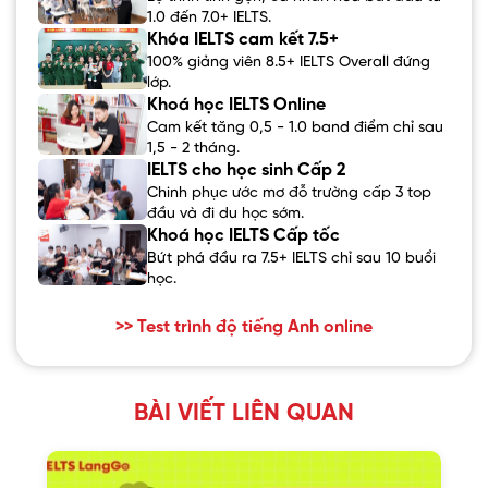
1.0 đến 7.0+ IELTS.
Khóa IELTS cam kết 7.5+
100% giảng viên 8.5+ IELTS Overall đứng
lớp.
Khoá học IELTS Online
Cam kết tăng 0,5 - 1.0 band điểm chỉ sau
1,5 - 2 tháng.
IELTS cho học sinh Cấp 2
Chinh phục ước mơ đỗ trường cấp 3 top
đầu và đi du học sớm.
Khoá học IELTS Cấp tốc
Bứt phá đầu ra 7.5+ IELTS chỉ sau 10 buổi
học.
>> Test trình độ tiếng Anh online
BÀI VIẾT LIÊN QUAN