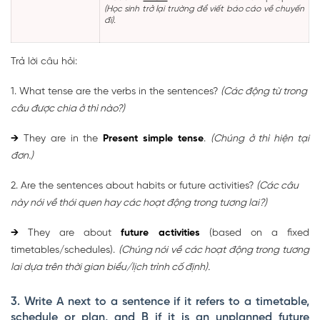
(Học sinh trở lại trường để viết báo cáo về chuyến
đi).
Trả lời câu hỏi:
1. What tense are the verbs in the sentences?
(Các động từ trong
câu được chia ở thì nào?)
→
They are in the
Present simple tense
.
(Chúng ở thì hiện tại
đơn.)
2. Are the sentences about habits or future activities?
(Các câu
này nói về thói quen hay các hoạt động trong tương lai?)
→
They are about
future activities
(based on a fixed
timetables/schedules).
(Chúng nói về các hoạt động trong tương
lai dựa trên thời gian biểu/lịch trình cố định).
3. Write A next to a sentence if it refers to a timetable,
schedule or plan, and B if it is an unplanned future