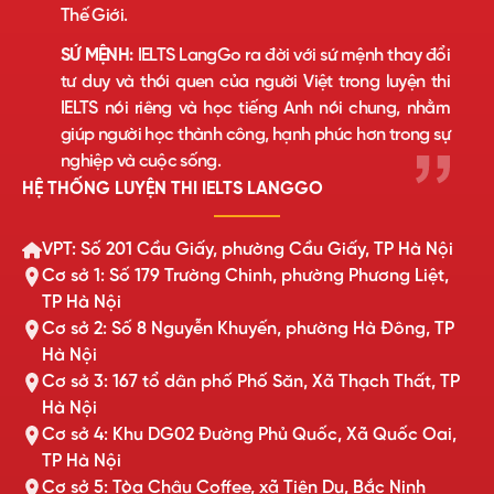
Thế Giới.
SỨ MỆNH:
IELTS LangGo ra đời với sứ mệnh thay đổi
tư duy và thói quen của người Việt trong luyện thi
IELTS nói riêng và học tiếng Anh nói chung, nhằm
giúp người học thành công, hạnh phúc hơn trong sự
nghiệp và cuộc sống.
HỆ THỐNG LUYỆN THI IELTS LANGGO
VPT: Số 201 Cầu Giấy, phường Cầu Giấy, TP Hà Nội
Cơ sở 1: Số 179 Trường Chinh, phường Phương Liệt,
TP Hà Nội
Cơ sở 2: Số 8 Nguyễn Khuyến, phường Hà Đông, TP
Hà Nội
Cơ sở 3: 167 tổ dân phố Phố Săn, Xã Thạch Thất, TP
Hà Nội
Cơ sở 4: Khu DG02 Đường Phủ Quốc, Xã Quốc Oai,
TP Hà Nội
Cơ sở 5: Tòa Châu Coffee, xã Tiên Du, Bắc Ninh