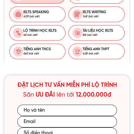
IELTS SPEAKING
IELTS WRITING
409 bài viết
148 bài viết
LỘ TRÌNH HỌC IELTS
TÀI LIỆU HỌC IELTS
65 bài viết
88 bài viết
TIẾNG ANH THCS
TIẾNG ANH THPT
663 bài viết
428 bài viết
ĐẶT LỊCH TƯ VẤN MIỄN PHÍ LỘ TRÌNH
Săn
ƯU ĐÃI
lên tới
12.000.000đ