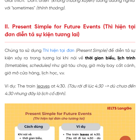
Giải thích: "Don't often"
(không thường xuyên)
tương đương nghĩa
với "sometimes"
(thỉnh thoảng)
.
II. Present Simple for Future Events (Thì hiện tại
đơn diễn tả sự kiện tương lai)
Chúng ta sử dụng
Thì hiện tại đơn
(Present Simple)
để diễn tả sự
kiện xảy ra trong tương lai khi nói về
thời gian biểu, lịch trình
(timetables, schedules)
như giờ tàu chạy, giờ máy bay cất cánh,
giờ mở cửa hàng, lịch học, v.v.
Ví dụ: The train
leaves
at 4:30.
(Tàu rời đi lúc 4:30 -> dù chưa đến
4:30 nhưng đây là lịch cố định).