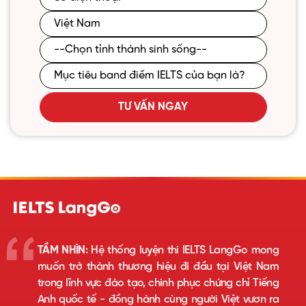
TƯ VẤN NGAY
TẦM NHÌN:
Hệ thống luyện thi IELTS LangGo mong
muốn trở thành thương hiệu đi đầu tại Việt Nam
trong lĩnh vực đào tạo, chinh phục chứng chỉ Tiếng
Anh quốc tế - đồng hành cùng người Việt vươn ra