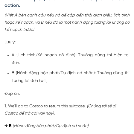
action.
(Viết A bên cạnh câu nếu nó đề cập đến thời gian biểu, lịch trình
hoặc kế hoạch, và B nếu đó là một hành động tương lai không có
kế hoạch trước)
Lưu ý:
A (Lịch trình/Kế hoạch cố định): Thường dùng thì Hiện tại
đơn.
B (Hành động bộc phát/Dự định cá nhân): Thường dùng thì
Tương lai đơn (will)
Đáp án:
1. We
'll go
to Costco to return this suitcase.
(Chúng tôi sẽ đi
Costco để trả cái vali này).
→
B
(Hành động bộc phát/Dự định cá nhân)