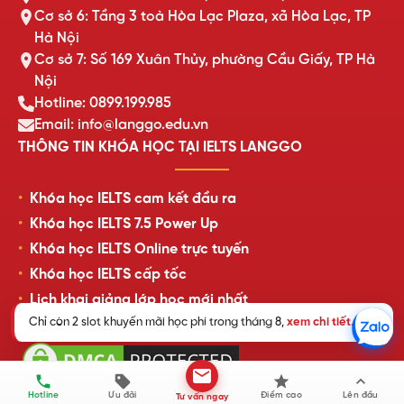
Cơ sở 6: Tầng 3 toà Hòa Lạc Plaza, xã Hòa Lạc, TP
Hà Nội
Cơ sở 7: Số 169 Xuân Thủy, phường Cầu Giấy, TP Hà
Nội
Hotline: 0899.199.985
Email: info@langgo.edu.vn
THÔNG TIN KHÓA HỌC TẠI IELTS LANGGO
Khóa học IELTS cam kết đầu ra
Khóa học IELTS 7.5 Power Up
Khóa học IELTS Online trực tuyến
Khóa học IELTS cấp tốc
Lịch khai giảng lớp học mới nhất
Chỉ còn 2 slot khuyến mãi học phí trong tháng 8,
xem chi tiết
.
Review của học viên LangGo
Hotline
Ưu đãi
Điểm cao
Lên đầu
Tư vấn ngay