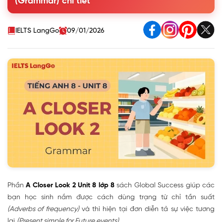
(Grammar) chi tiết
II. Present Simple for Future Events (Thì hiện tại đơn diễn tả
sự kiện tương lai)
IELTS LangGo
09/01/2026
Phần
A Closer Look 2 Unit 8 lớp 8
sách Global Success giúp các
bạn học sinh nắm được cách dùng trạng từ chỉ tần suất
(Adverbs of frequency)
và thì hiện tại đơn diễn tả sự việc tương
lai
(Present simple for Future events)
.