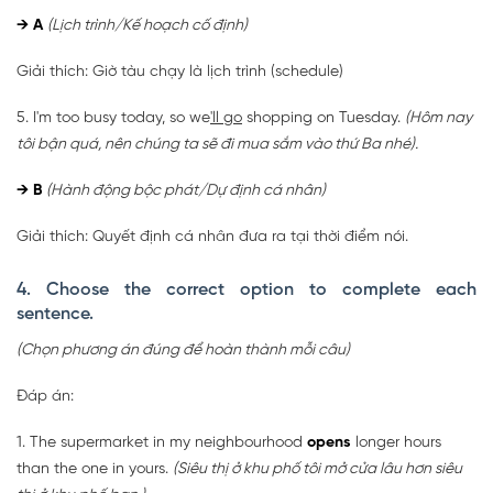
→
A
(Lịch trình/Kế hoạch cố định)
Giải thích: Giờ tàu chạy là lịch trình (schedule)
5. I'm too busy today, so we
'll go
shopping on Tuesday.
(Hôm nay
tôi bận quá, nên chúng ta sẽ đi mua sắm vào thứ Ba nhé).
→
B
(Hành động bộc phát/Dự định cá nhân)
Giải thích: Quyết định cá nhân đưa ra tại thời điểm nói.
4. Choose the correct option to complete each
sentence.
(Chọn phương án đúng để hoàn thành mỗi câu)
Đáp án:
1. The supermarket in my neighbourhood
opens
longer hours
than the one in yours.
(Siêu thị ở khu phố tôi mở cửa lâu hơn siêu