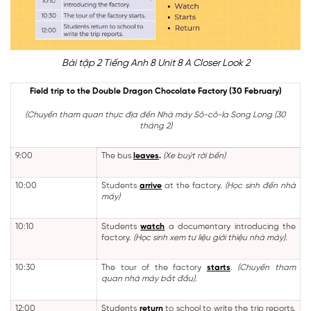
Bài tập 2 Tiếng Anh 8 Unit 8 A Closer Look 2
Field trip to the Double Dragon Chocolate Factory (30 February)
(Chuyến tham quan thực địa đến Nhà máy Sô-cô-la Song Long (30
tháng 2)
9:00
The bus
leaves
.
(Xe buýt rời bến)
10:00
Students
arrive
at the factory.
(Học sinh đến nhà
máy)
10:10
Students
watch
a documentary introducing the
factory.
(Học sinh xem tư liệu giới thiệu nhà máy).
10:30
The tour of the factory
starts
.
(
Chuyến tham
quan nhà máy bắt đầu).
12:00
Students
return
to school to write the trip reports.