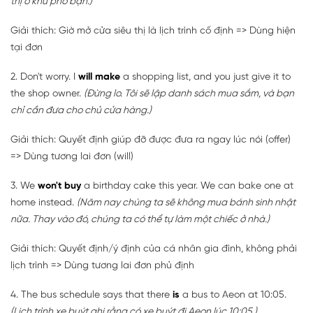
thị ở khu phố bạn.)
Giải thích: Giờ mở cửa siêu thị là lịch trình cố định => Dùng hiện
tại đơn
2. Don't worry. I
will make
a shopping list, and you just give it to
the shop owner.
(Đừng lo. Tôi sẽ lập danh sách mua sắm, và bạn
chỉ cần đưa cho chủ cửa hàng.)
Giải thích: Quyết định giúp đỡ được đưa ra ngay lúc nói (offer)
=> Dùng tương lai đơn (will)
3. We
won't buy
a birthday cake this year. We can bake one at
home instead.
(Năm nay chúng ta sẽ không mua bánh sinh nhật
nữa. Thay vào đó, chúng ta có thể tự làm một chiếc ở nhà.)
Giải thích: Quyết định/ý định của cá nhân gia đình, không phải
lịch trình => Dùng tương lai đơn phủ định
4. The bus schedule says that there
is
a bus to Aeon at 10:05.
(Lịch trình xe buýt ghi rằng có xe buýt đi Aeon lúc 10:05.)