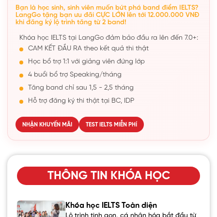
Bạn là học sinh, sinh viên muốn bứt phá band điểm IELTS?
LangGo tặng bạn ưu đãi CỰC LỚN lên tới 12.000.000 VNĐ
khi đăng ký lộ trình tăng từ 2 band!
Khóa học IELTS tại LangGo đảm bảo đầu ra lên đến 7.0+:
CAM KẾT ĐẦU RA theo kết quả thi thật
Học bổ trợ 1:1 với giảng viên đứng lớp
4 buổi bổ trợ Speaking/tháng
Tăng band chỉ sau 1,5 - 2,5 tháng
Hỗ trợ đăng ký thi thật tại BC, IDP
NHẬN KHUYẾN MÃI
TEST IELTS MIỄN PHÍ
THÔNG TIN KHÓA HỌC
Khóa học IELTS Toàn diện
Lộ trình tinh gọn, cá nhân hóa bắt đầu từ