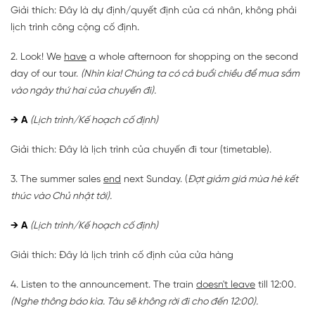
Giải thích: Đây là dự định/quyết định của cá nhân, không phải
lịch trình công cộng cố định.
2. Look! We
have
a whole afternoon for shopping on the second
day of our tour.
(Nhìn kìa! Chúng ta có cả buổi chiều để mua sắm
vào ngày thứ hai của chuyến đi).
→
A
(Lịch trình/Kế hoạch cố định)
Giải thích: Đây là lịch trình của chuyến đi tour (timetable).
3. The summer sales
end
next Sunday. (
Đợt giảm giá mùa hè kết
thúc vào Chủ nhật tới).
→
A
(Lịch trình/Kế hoạch cố định)
Giải thích: Đây là lịch trình cố định của cửa hàng
4. Listen to the announcement. The train
doesn't leave
till 12:00.
(Nghe thông báo kìa. Tàu sẽ không rời đi cho đến 12:00).