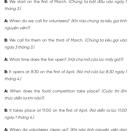
B:
We start on the first of March.
(Chúng ta bắt đầu vào ngày 1
tháng 3.)
A:
When do we call for volunteers?
(Khi nào chúng ta kêu gọi tình
nguyện viên?)
B:
We call for them on the third of March.
(Chúng ta kêu gọi vào
ngày 3 tháng 3.)
A:
What time does the fair open?
(Hội chợ mở cửa lúc mấy giờ?)
B:
It opens at 8:30 on the first of April.
(Nó mở cửa lúc 8:30 ngày 1
tháng 4.)
A:
When does the food competition take place?
(Cuộc thi ẩm
thực diễn ra khi nào?)
B:
It takes place at 11:00 on the first of April.
(Nó diễn ra lúc 11:00
ngày 1 tháng 4.)
A:
When do volunteers clean up?
(Khi nào tình nguyện viên dọn