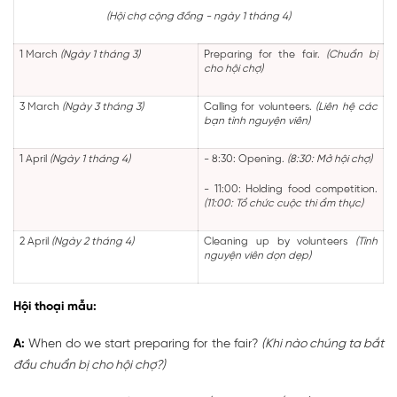
(Hội chợ cộng đồng - ngày 1 tháng 4)
1 March
(Ngày 1 tháng 3)
Preparing for the fair.
(Chuẩn bị
cho hội chợ)
3 March
(Ngày 3 tháng 3)
Calling for volunteers.
(Liên hệ các
bạn tình nguyện viên)
1 April
(Ngày 1 tháng 4)
- 8:30: Opening.
(8:30: Mở hội chợ)
- 11:00: Holding food competition.
(11:00: Tổ chức cuộc thi ẩm thực)
2 April
(Ngày 2 tháng 4)
Cleaning up by volunteers
(Tình
nguyện viên dọn dẹp)
Hội thoại mẫu:
A:
When do we start preparing for the fair?
(Khi nào chúng ta bắt
đầu chuẩn bị cho hội chợ?)