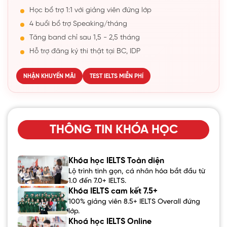
Học bổ trợ 1:1 với giảng viên đứng lớp
4 buổi bổ trợ Speaking/tháng
Tăng band chỉ sau 1,5 - 2,5 tháng
Hỗ trợ đăng ký thi thật tại BC, IDP
NHẬN KHUYẾN MÃI
TEST IELTS MIỄN PHÍ
THÔNG TIN KHÓA HỌC
Khóa học IELTS Toàn diện
Lộ trình tinh gọn, cá nhân hóa bắt đầu từ
1.0 đến 7.0+ IELTS.
Khóa IELTS cam kết 7.5+
100% giảng viên 8.5+ IELTS Overall đứng
lớp.
Khoá học IELTS Online