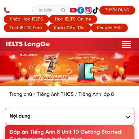
TUYỂN DỤNG
Tìm kiếm
Khóa Học IELTS
Học IELTS Online
Test IELTS Free
Khóa Cấp Tốc
Khuyến Mãi
Trang chủ
/
Tiếng Anh THCS
/
Tiếng Anh lớp 8
Nội dung
1. Listen and read - At the Technology Club
2. Read the conversation again and circle the correct
Đáp án Tiếng Anh 8 Unit 10 Getting Started:
answer A, B, or C.