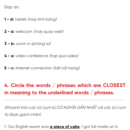
Đáp án:
1 - d:
tablet
(máy tính bảng)
2 - a:
webcam
(máy quay web)
3 - b:
zoom in
(phóng to)
4 - e:
video conference
(họp qua video)
5 - c:
Internet connection
(kết nối mạng)
4. Circle the words / phrases which are CLOSEST
in meaning to the underlined words / phrases.
(Khoanh tròn các từ/cụm từ CÓ NGHĨA GẦN NHẤT với các từ/cụm
từ được gạch chân)
1. Our English exam was
a piece of cake
. I got full marks on it.