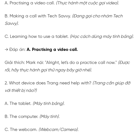
A. Practising a video call.
(Thực hành một cuộc gọi video).
B. Making a call with Tech Savvy.
(Đang gọi cho nhóm Tech
Savvy).
C. Learning how to use a tablet.
(Học cách dùng máy tính bảng).
→
Đáp án:
A. Practising a video call.
Giải thích: Mark nói: "Alright, let's do a practice call now."
(Được
rồi, hãy thực hành gọi thử ngay bây giờ nhé).
2. What device does Trang need help with?
(Trang cần giúp đỡ
với thiết bị nào?)
A. The tablet.
(Máy tính bảng).
B. The computer.
(Máy tính).
C. The webcam.
(Webcam/Camera).