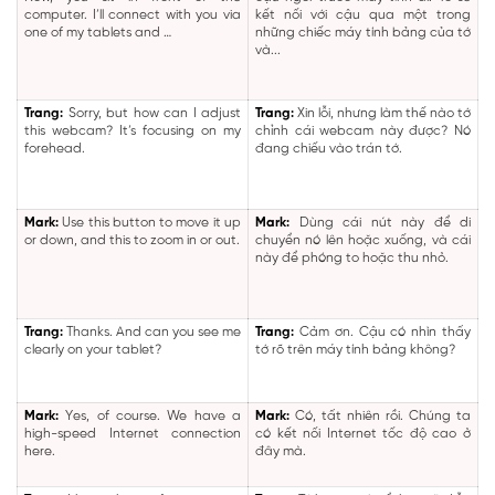
computer. I’ll connect with you via
kết nối với cậu qua một trong
one of my tablets and …
những chiếc máy tính bảng của tớ
và...
Trang:
Sorry, but how can I adjust
Trang:
Xin lỗi, nhưng làm thế nào tớ
this webcam? It’s focusing on my
chỉnh cái webcam này được? Nó
forehead.
đang chiếu vào trán tớ.
Mark:
Use this button to move it up
Mark:
Dùng cái nút này để di
or down, and this to zoom in or out.
chuyển nó lên hoặc xuống, và cái
này để phóng to hoặc thu nhỏ.
Trang:
Thanks. And can you see me
Trang:
Cảm ơn. Cậu có nhìn thấy
clearly on your tablet?
tớ rõ trên máy tính bảng không?
Mark:
Yes, of course. We have a
Mark:
Có, tất nhiên rồi. Chúng ta
high-speed Internet connection
có kết nối Internet tốc độ cao ở
here.
đây mà.