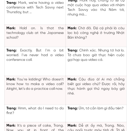
Trang:
Mark này, chúng tớ sẽ có
Trang:
Mark, we’re having a video
một cuộc họp qua video với nhóm
conference with Tech Savvy next
Tech Savvy vào thứ Năm tới,
Thursday, but …
nhưng mà...
Mark:
Hold on. Is that the
Mark:
Chờ đã. Đó có phải là câu
technology club at the Japanese
lạc bộ công nghệ ở trường Nhật
school?
Bản không?
Trang:
Exactly. But I’m a bit
Trang:
Chính xác. Nhưng tớ hơi lo.
worried. I’ve never had a video
Tớ chưa bao giờ thực hiện cuộc
conference call.
gọi họp qua video cả.
Mark:
You’re kidding! Who doesn’t
Mark:
Cậu đùa à! Ai mà chẳng
know how to make a video call?
biết gọi video chứ? Được rồi, hãy
Alright, let’s do a practice call now.
thực hành gọi thử ngay bây giờ
nhé.
Trang:
Hmm, what do I need to do
Trang:
Ừm, tớ cần làm gì đầu tiên?
first?
Mark:
It’s a piece of cake, Trang.
Mark:
Dễ ợt ấy mà, Trang. Nào,
Now, you sit in front of the
cậu ngồi trước máy tính đi. Tớ sẽ