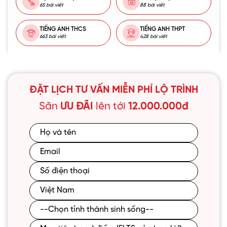
65 bài viết
88 bài viết
TIẾNG ANH THCS
TIẾNG ANH THPT
663 bài viết
428 bài viết
ĐẶT LỊCH TƯ VẤN MIỄN PHÍ LỘ TRÌNH
Săn
ƯU ĐÃI
lên tới
12.000.000đ