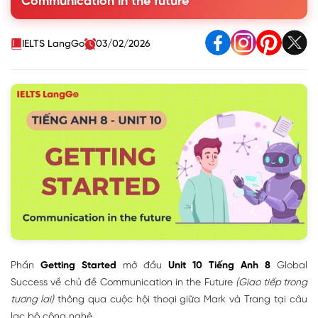
Communication in the future
3. Match the words and phrases in the conversation with
their pictures.
4. Circle the words / phrases which are CLOSEST in
IELTS LangGo
03/02/2026
meaning to the underlined words / phrases.
5. QUIZ: Work in groups. Complete the diagram of the
history of communication technology with the words and
phrases from the box.
Phần
Getting Started
mở đầu
Unit 10 Tiếng Anh 8
Global
Success về chủ đề Communication in the Future
(Giao tiếp trong
tương lai)
thông qua cuộc hội thoại giữa Mark và Trang tại câu
lạc bộ công nghệ.