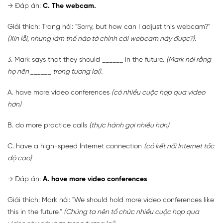
→
Đáp án:
C. The webcam.
Giải thích: Trang hỏi: "Sorry, but how can I adjust this webcam?"
(Xin lỗi, nhưng làm thế nào tớ chỉnh cái webcam này được?).
3. Mark says that they should ______ in the future.
(Mark nói rằng
họ nên ______ trong tương lai).
A. have more video conferences
(có nhiều cuộc họp qua video
hơn)
B. do more practice calls
(thực hành gọi nhiều hơn)
C. have a high-speed Internet connection
(có kết nối Internet tốc
độ cao)
→
Đáp án:
A. have more video conferences
Giải thích: Mark nói: "We should hold more video conferences like
this in the future."
(Chúng ta nên tổ chức nhiều cuộc họp qua