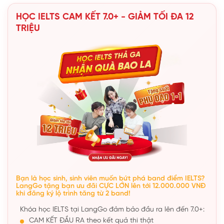
HỌC IELTS CAM KẾT 7.0+ - GIẢM TỐI ĐA 12
TRIỆU
Bạn là học sinh, sinh viên muốn bứt phá band điểm IELTS?
LangGo tặng bạn ưu đãi CỰC LỚN lên tới 12.000.000 VNĐ
khi đăng ký lộ trình tăng từ 2 band!
Khóa học IELTS tại LangGo đảm bảo đầu ra lên đến 7.0+:
CAM KẾT ĐẦU RA theo kết quả thi thật