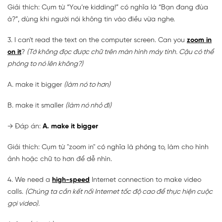
Giải thích: Cụm từ “You’re kidding!” có nghĩa là “Bạn đang đùa
à?”, dùng khi người nói không tin vào điều vừa nghe.
3. I can't read the text on the computer screen. Can you
zoom in
on it
?
(Tớ không đọc được chữ trên màn hình máy tính. Cậu có thể
phóng to nó lên không?)
A. make it bigger
(làm nó to hơn)
B. make it smaller
(làm nó nhỏ đi)
→
Đáp án:
A. make it bigger
Giải thích: Cụm từ "zoom in" có nghĩa là phóng to, làm cho hình
ảnh hoặc chữ to hơn để dễ nhìn.
4. We need a
high-speed
Internet connection to make video
calls.
(Chúng ta cần kết nối Internet tốc độ cao để thực hiện cuộc
gọi video).