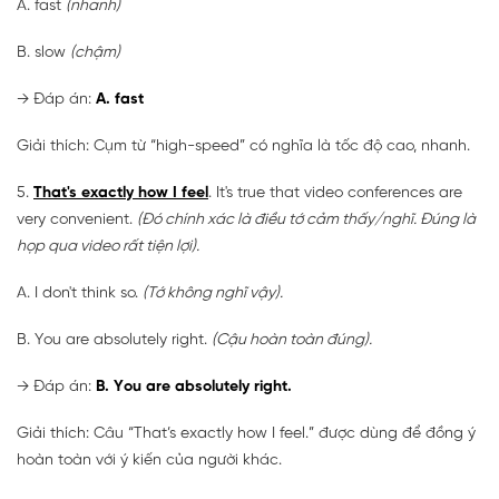
A. fast
(nhanh)
B. slow
(chậm)
→
Đáp án:
A. fast
Giải thích: Cụm từ “high-speed” có nghĩa là tốc độ cao, nhanh.
5.
That's exactly how I feel
. It's true that video conferences are
very convenient.
(Đó chính xác là điều tớ cảm thấy/nghĩ. Đúng là
họp qua video rất tiện lợi).
A. I don't think so.
(Tớ không nghĩ vậy).
B. You are absolutely right.
(Cậu hoàn toàn đúng).
→
Đáp án:
B. You are absolutely right.
Giải thích: Câu “That’s exactly how I feel.” được dùng để đồng ý
hoàn toàn với ý kiến của người khác.