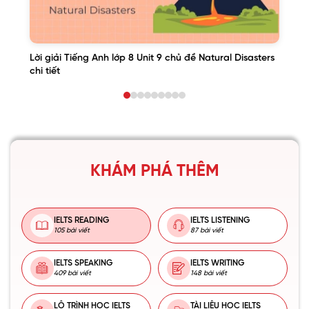
Lời giải Tiếng Anh lớp 8 Unit 9 chủ đề Natural Disasters
chi tiết
KHÁM PHÁ THÊM
IELTS READING
IELTS LISTENING
105 bài viết
87 bài viết
IELTS SPEAKING
IELTS WRITING
409 bài viết
148 bài viết
LỘ TRÌNH HỌC IELTS
TÀI LIỆU HỌC IELTS