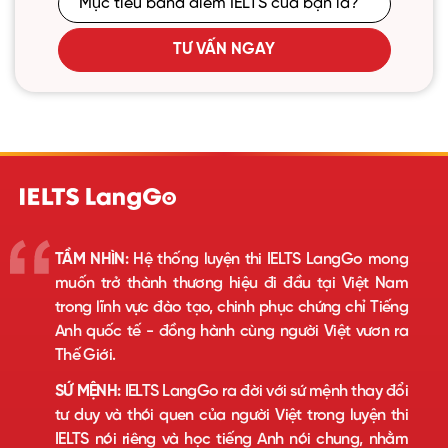
TƯ VẤN NGAY
TẦM NHÌN:
Hệ thống luyện thi IELTS LangGo mong
muốn trở thành thương hiệu đi đầu tại Việt Nam
trong lĩnh vực đào tạo, chinh phục chứng chỉ Tiếng
Anh quốc tế - đồng hành cùng người Việt vươn ra
Thế Giới.
SỨ MỆNH:
IELTS LangGo ra đời với sứ mệnh thay đổi
tư duy và thói quen của người Việt trong luyện thi
IELTS nói riêng và học tiếng Anh nói chung, nhằm