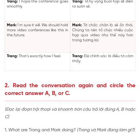
Trang:
I hope the conference goes
Trang:
Tớ hy vọng buổi họp sẽ diễn
smoothly.
ra suôn sẻ.
Mark:
I’m sure it will. We should hold
Mark:
Tớ chắc chắn là sẽ ổn thôi.
more video conferences like this in
Chúng ta nên tổ chức nhiều cuộc
the future.
họp qua video như thế này hơn
trong tương lai.
Trang:
That’s exactly how I feel.
Trang:
Đó chính xác là điều tớ cảm
thấy.
2. Read the conversation again and circle the
correct answer A, B, or C.
(Đọc lại đoạn hội thoại và khoanh tròn câu trả lời đúng A, B hoặc
C)
1. What are Trang and Mark doing?
(Trang và Mark đang làm gì?)