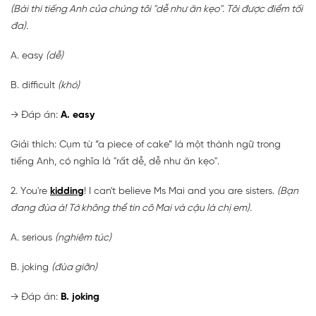
(Bài thi tiếng Anh của chúng tôi "dễ như ăn kẹo". Tôi được điểm tối
đa).
A. easy
(dễ)
B. difficult
(khó)
→
Đáp án:
A. easy
Giải thích: Cụm từ “a piece of cake” là một thành ngữ trong
tiếng Anh, có nghĩa là "rất dễ, dễ như ăn kẹo".
2. You're
kidding
! I can't believe Ms Mai and you are sisters.
(Bạn
đang đùa à! Tớ không thể tin cô Mai và cậu là chị em).
A. serious
(nghiêm túc)
B. joking
(đùa giỡn)
→
Đáp án:
B. joking