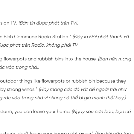
is on TV.
(Bản tin được phát trên TV).
 An Binh Commune Radio Station.”
(Đây là Đài phát thanh xã
 được phát trên Radio, không phải TV
g flowerpots and rubbish bins into the house.
(Bạn nên mang
ác vào trong nhà).
 outdoor things like flowerpots or rubbish bin because they
by strong winds.”
(Hãy mang các đồ vật để ngoài trời như
rác vào trong nhà vì chúng có thể bị gió mạnh thổi bay.)
e storm, you can leave your home.
(Ngay sau cơn bão, bạn có
e storm, don't leave your house right away.”
(Sau khi bão tan,