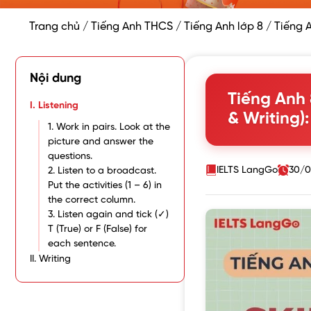
Trang chủ
/
Tiếng Anh THCS
/
Tiếng Anh lớp 8
/
Tiếng A
Nội dung
Tiếng Anh 8
I. Listening
& Writing)
1. Work in pairs. Look at the
picture and answer the
questions.
IELTS LangGo
30/0
2. Listen to a broadcast.
Put the activities (1 – 6) in
the correct column.
3. Listen again and tick (✓)
T (True) or F (False) for
each sentence.
II. Writing