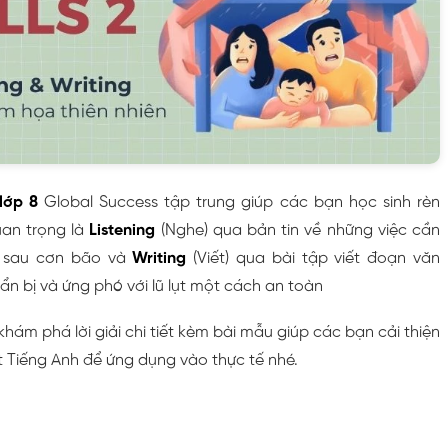
 lớp 8
Global Success tập trung giúp các bạn học sinh rèn
uan trọng là
Listening
(Nghe) qua bản tin về những việc cần
à sau cơn bão và
Writing
(Viết) qua bài tập viết đoạn văn
n bị và ứng phó với lũ lụt một cách an toàn
ám phá lời giải chi tiết kèm bài mẫu giúp các bạn cải thiện
t Tiếng Anh để ứng dụng vào thực tế nhé.