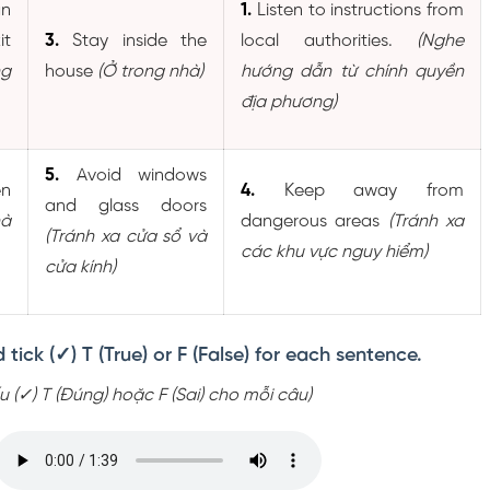
n
1.
Listen to instructions from
t
3.
Stay inside the
local authorities.
(Nghe
ng
house
(Ở trong nhà)
hướng dẫn từ chính quyền
địa phương)
5.
Avoid windows
n
4.
Keep away from
and glass doors
hà
dangerous areas
(Tránh xa
(Tránh xa cửa sổ và
các khu vực nguy hiểm)
cửa kính)
 tick (✓) T (True) or F (False) for each sentence.
u (✓) T (Đúng) hoặc F (Sai) cho mỗi câu)