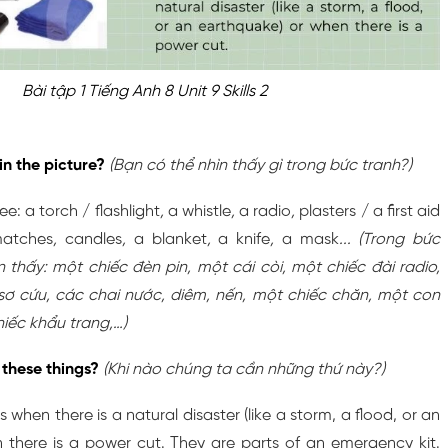
Bài tập 1 Tiếng Anh 8 Unit 9 Skills 2
in the picture?
(Bạn có thể nhìn thấy gì trong bức tranh?)
see: a torch / flashlight
,
a whistle
,
a radio
,
plasters / a first aid
atches
,
candles
,
a blanket
,
a knife
,
a mask
... (Trong bức
ìn thấy: một chiếc đèn pin, một cái còi, một chiếc đài radio,
ơ cứu, các chai nước, diêm, nến, một chiếc chăn, một con
iếc khẩu trang,…)
these things?
(Khi nào chúng ta cần những thứ này?)
when there is a natural disaster (like a storm, a flood, or an
 there is a power cut. They are parts of an emergency kit.