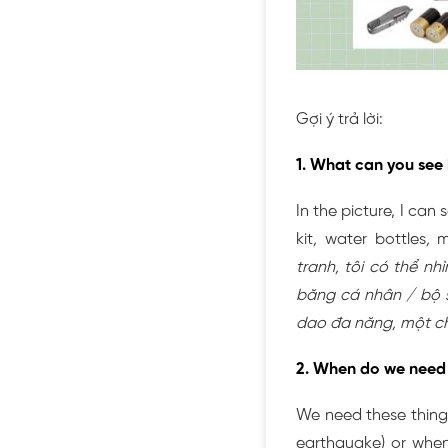
Gợi ý trả lời:
1. What can you see 
In the picture, I can 
kit
,
water bottles
,
m
tranh, tôi có thể nh
băng cá nhân / bộ s
dao đa năng, một ch
2. When do we need 
We need these things 
earthquake) or when