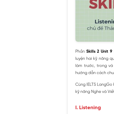
Phần
Skills 2 Unit 9
luyện hai kỹ năng q
làm trước, trong v
hướng dẫn cách chuẩ
Cùng IELTS LangGo kh
kỹ năng Nghe và Viế
I. Listening