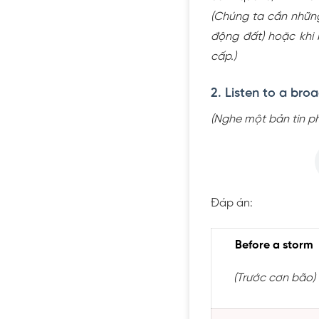
(Chúng ta cần những 
động đất) hoặc khi
cấp.)
2. Listen to a broa
(Nghe một bản tin ph
Đáp án:
Before a storm
(Trước cơn bão)