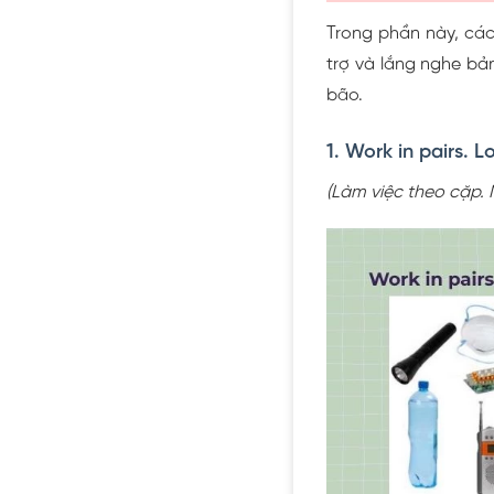
Trong phần này, các
trợ và lắng nghe bả
bão.
1. Work in pairs. 
(Làm việc theo cặp. N