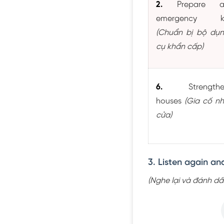
2.
Prepare a
emergency ki
(Chuẩn bị bộ dụ
cụ khẩn cấp)
6.
Strengthe
houses
(Gia cố n
cửa)
3. Listen again and
(Nghe lại và đánh dấ