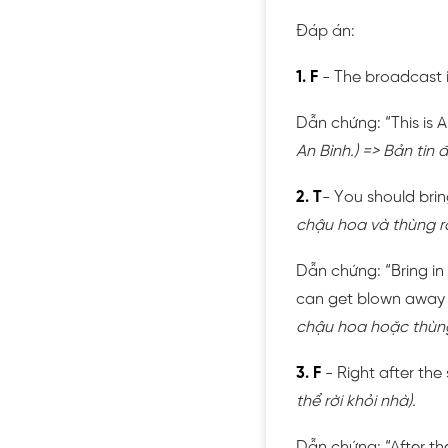
Đáp án:
1. F
- The broadcast 
Dẫn chứng: “This is
An Bình.) => Bản tin
2. T
- You should brin
chậu hoa và thùng r
Dẫn chứng: “Bring in
can get blown away 
chậu hoa hoặc thùng 
3. F
- Right after th
thể rời khỏi nhà).
Dẫn chứng: “After th