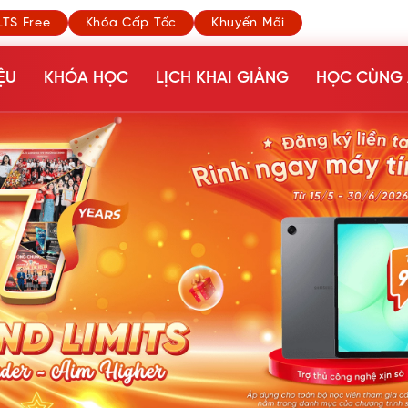
LTS Free
Khóa Cấp Tốc
Khuyến Mãi
ỆU
KHÓA HỌC
LỊCH KHAI GIẢNG
HỌC CÙNG 