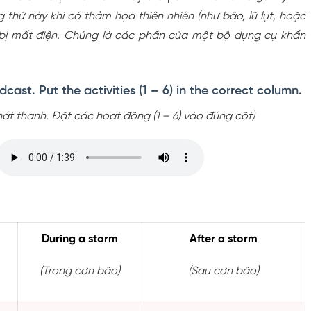
thứ này khi có thảm họa thiên nhiên (như bão, lũ lụt, hoặc
 bị mất điện. Chúng là các phần của một bộ dụng cụ khẩn
dcast. Put the activities (1 – 6) in the correct column.
át thanh. Đặt các hoạt động (1 – 6) vào đúng cột)
During a storm
After a storm
(Trong cơn bão)
(
Sau cơn bão)