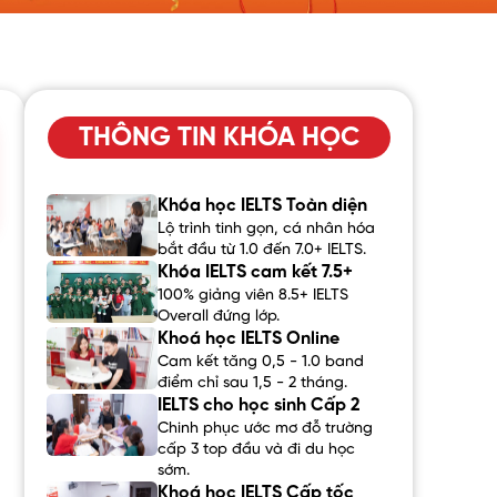
THÔNG TIN KHÓA HỌC
Khóa học IELTS Toàn diện
Lộ trình tinh gọn, cá nhân hóa
bắt đầu từ 1.0 đến 7.0+ IELTS.
Khóa IELTS cam kết 7.5+
100% giảng viên 8.5+ IELTS
Overall đứng lớp.
Khoá học IELTS Online
Cam kết tăng 0,5 - 1.0 band
điểm chỉ sau 1,5 - 2 tháng.
IELTS cho học sinh Cấp 2
Chinh phục ước mơ đỗ trường
cấp 3 top đầu và đi du học
sớm.
Khoá học IELTS Cấp tốc