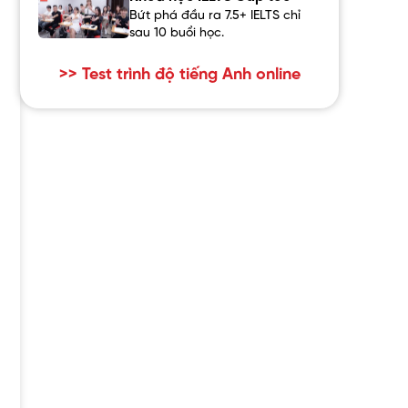
Bứt phá đầu ra 7.5+ IELTS chỉ
sau 10 buổi học.
>> Test trình độ tiếng Anh online