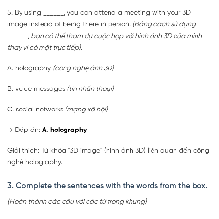
5. By using ______, you can attend a meeting with your 3D
image instead of being there in person.
(Bằng cách sử dụng
______, bạn có thể tham dự cuộc họp với hình ảnh 3D của mình
thay vì có mặt trực tiếp).
A. holography
(công nghệ ảnh 3D)
B. voice messages
(tin nhắn thoại)
C. social networks
(mạng xã hội)
→
Đáp án:
A. holography
Giải thích: Từ khóa "3D image" (hình ảnh 3D) liên quan đến công
nghệ holography.
3. Complete the sentences with the words from the box.
(Hoàn thành các câu với các từ trong khung)