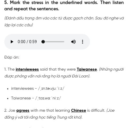
5. Mark the stress in the underlined words. Then listen
and repeat the sentences.
(Đánh dấu trọng âm vào các từ được gạch chân. Sau đó nghe và
lặp lại các câu)
Đáp án:
1. The
interviewees
said that they were
Taiwanese
.
(Những người
được phỏng vấn nói rằng họ là người Đài Loan).
interviewees - /ˌɪn.tɚ.vjuːˈiːz/
Taiwanese - /ˌtaɪ.wɑːˈniːz/
2. Joe
agrees
with me that learning
Chinese
is difficult.
(Joe
đồng ý với tôi rằng học tiếng Trung rất khó).