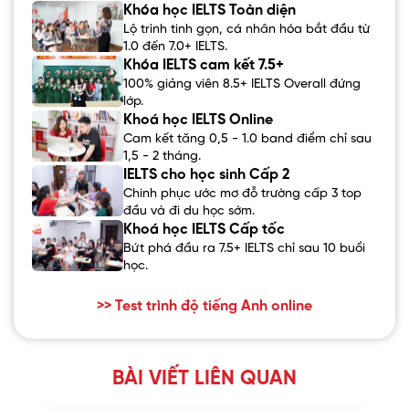
Khóa học IELTS Toàn diện
Lộ trình tinh gọn, cá nhân hóa bắt đầu từ
1.0 đến 7.0+ IELTS.
Khóa IELTS cam kết 7.5+
100% giảng viên 8.5+ IELTS Overall đứng
lớp.
Khoá học IELTS Online
Cam kết tăng 0,5 - 1.0 band điểm chỉ sau
1,5 - 2 tháng.
IELTS cho học sinh Cấp 2
Chinh phục ước mơ đỗ trường cấp 3 top
đầu và đi du học sớm.
Khoá học IELTS Cấp tốc
Bứt phá đầu ra 7.5+ IELTS chỉ sau 10 buổi
học.
>> Test trình độ tiếng Anh online
BÀI VIẾT LIÊN QUAN