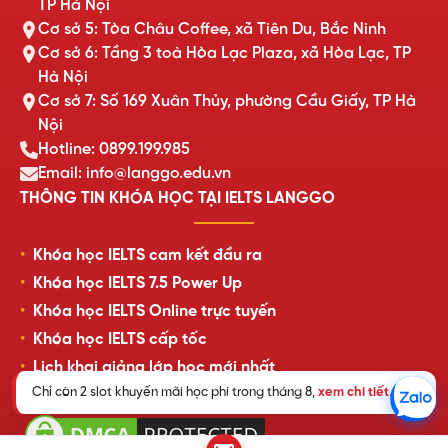
TP Hà Nội
Cơ sở 5: Tòa Châu Coffee, xã Tiên Du, Bắc Ninh
Cơ sở 6: Tầng 3 toà Hòa Lạc Plaza, xã Hòa Lạc, TP
Hà Nội
Cơ sở 7: Số 169 Xuân Thủy, phường Cầu Giấy, TP Hà
Nội
Hotline: 0899.199.985
Email: info@langgo.edu.vn
THÔNG TIN KHÓA HỌC TẠI IELTS LANGGO
Khóa học IELTS cam kết đầu ra
Khóa học IELTS 7.5 Power Up
Khóa học IELTS Online trực tuyến
Khóa học IELTS cấp tốc
Lịch khai giảng lớp học mới nhất
Chỉ còn 2 slot khuyến mãi học phí trong tháng 8,
xem chi tiết
.
Review của học viên LangGo