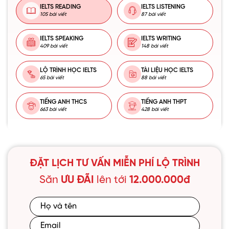
IELTS READING
IELTS LISTENING
105 bài viết
87 bài viết
IELTS SPEAKING
IELTS WRITING
409 bài viết
148 bài viết
LỘ TRÌNH HỌC IELTS
TÀI LIỆU HỌC IELTS
65 bài viết
88 bài viết
TIẾNG ANH THCS
TIẾNG ANH THPT
663 bài viết
428 bài viết
ĐẶT LỊCH TƯ VẤN MIỄN PHÍ LỘ TRÌNH
Săn
ƯU ĐÃI
lên tới
12.000.000đ