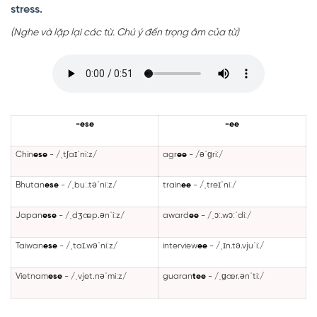
stress.
(Nghe và lặp lại các từ. Chú ý đến trọng âm của từ)
-ese
-ee
Chin
ese
- /ˌtʃaɪˈniːz/
agr
ee
- /əˈɡriː/
Bhutan
ese
- /ˌbuː.təˈniːz/
train
ee
- /ˌtreɪˈniː/
Japan
ese
- /ˌdʒæp.ənˈiːz/
award
ee
- /ˌɔː.wɔːˈdiː/
Taiwan
ese
- /ˌtaɪ.wəˈniːz/
interview
ee
- /ˌɪn.tə.vjuˈiː/
Vietnam
ese
- /ˌvjet.nəˈmiːz/
guaran
tee
- /ˌɡær.ənˈtiː/