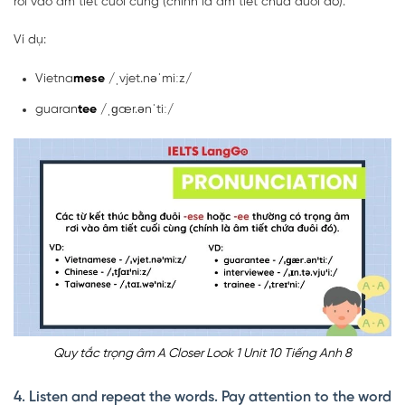
rơi vào âm tiết cuối cùng (chính là âm tiết chứa đuôi đó).
Ví dụ:
Vietna
mese
/ˌvjet.nəˈmiːz/
guaran
tee
/ˌɡær.ənˈtiː/
Quy tắc trọng âm A Closer Look 1 Unit 10 Tiếng Anh 8
4. Listen and repeat the words. Pay attention to the word