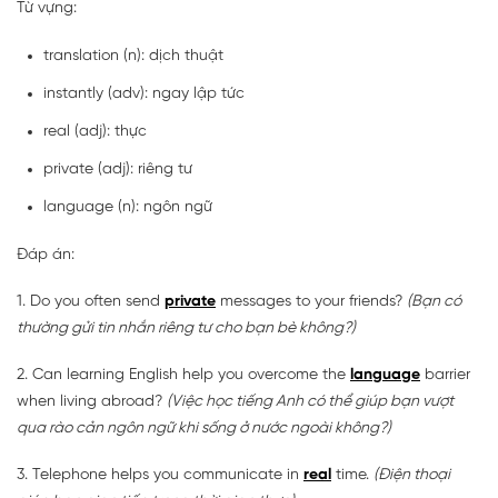
Từ vựng:
translation (n): dịch thuật
instantly (adv): ngay lập tức
real (adj): thực
private (adj): riêng tư
language (n): ngôn ngữ
Đáp án:
1. Do you often send
private
messages to your friends?
(Bạn có
thường gửi tin nhắn riêng tư cho bạn bè không?)
2. Can learning English help you overcome the
language
barrier
when living abroad?
(Việc học tiếng Anh có thể giúp bạn vượt
qua rào cản ngôn ngữ khi sống ở nước ngoài không?)
3. Telephone helps you communicate in
real
time.
(Điện thoại