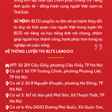
trong lĩnh vực đào tạo, chinh phục chứng chỉ Tiếng
Anh quốc tế - đồng hành cùng người Việt vươn ra
Thế Giới.
SỨ MỆNH:
IELTS LangGo ra đời với sứ mệnh thay đổi
tư duy và thói quen của người Việt trong luyện thi
IELTS nói riêng và học tiếng Anh nói chung, nhằm
giúp người học thành công, hạnh phúc hơn trong sự
nghiệp và cuộc sống.
HỆ THỐNG LUYỆN THI IELTS LANGGO
VPT: Số 201 Cầu Giấy, phường Cầu Giấy, TP Hà Nội
Cơ sở 1: Số 179 Trường Chinh, phường Phương Liệt,
TP Hà Nội
Cơ sở 2: Số 8 Nguyễn Khuyến, phường Hà Đông, TP
Hà Nội
Cơ sở 3: 167 tổ dân phố Phố Săn, Xã Thạch Thất, TP
Hà Nội
Cơ sở 4: Khu DG02 Đường Phủ Quốc, Xã Quốc Oai,