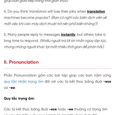
giúp bạn giao tiếp trong thời gian thực)
4. Do you think translators will lose their jobs when
translation
machines become popular?
(Bạn có nghĩ các biên dịch viên sẽ
mất việc khi các máy dịch thuật trở nên phổ biến không?)
5. Many people reply to messages
instantly
, but others take a
long time to respond.
(Nhiều người trả lời tin nhắn ngay lập tức,
nhưng những người khác lại mất nhiều thời gian để phản hồi.)
II. Pronunciation
Phần Pronunciation gồm các bài tập giúp các bạn nắm vững
quy tắc nhấn trọng âm
đối với các từ kết thúc bằng đuôi
-ese
và
-ee
.
Quy tắc trọng âm:
Các từ kết thúc bằng đuôi
-ese
hoặc
-ee
thường có trọng âm