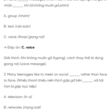
nhắn ______ khi tôi không muốn gõ phím).
A. group
(nhóm)
B. text
(văn bản)
C. voice
(thoại/giọng nói)
→
Đáp án:
C. voice
Giải thích: Khi không muốn gõ (typing), cách thay thế là dùng
giọng nói (voice message).
3. Many teenagers like to meet on social ______ rather than face
to face.
(Nhiều thanh thiếu niên thích gặp gỡ trên ______ xã hội
hơn là gặp trực tiếp).
A. television
(ti-vi)
B. networks
(mạng lưới)