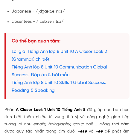
Japanese - /ˌdʒæp.əˈniːz/
absentees - /ˌæb.sənˈtiːz/
Có thể bạn quan tâm:
Lời giải Tiếng Anh lớp 8 Unit 10 A Closer Look 2
(Grammar) chi tiết
Tiếng Anh lớp 8 Unit 10 Communication Global
Success: Đáp án & bài mẫu
Tiếng Anh lớp 8 Unit 10 Skills 1 Global Success:
Reading & Speaking
Phần
A Closer Look 1 Unit 10 Tiếng Anh 8
đã giúp các bạn học
sinh biết thêm nhiều từ vựng thú vị về công nghệ giao tiếp
tương lai như
emojis,
holography
,
group call, ..
. đồng thời nắm
được quy tắc nhấn trọng âm đuôi
-ese
và
-ee
để phát âm