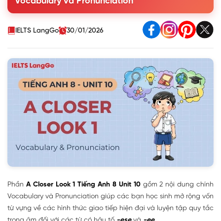
Vocabulary và Pronunciation
2. Choose the correct answer A, B, or C.
3. Complete the sentences with the words from the box.
II. Pronunciation
IELTS LangGo
30/01/2026
Phần
A Closer Look 1 Tiếng Anh 8 Unit 10
gồm 2 nội dung chính
Vocabulary và Pronunciation giúp các bạn học sinh mở rộng vốn
từ vựng về các hình thức giao tiếp hiện đại và luyện tập quy tắc
trọng âm đối với các từ có hậu tố
-ese
và
-ee
.