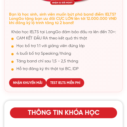
Bạn là học sinh, sinh viên muốn bứt phá band điểm IELTS?
LangGo tặng bạn ưu đãi CỰC LỚN lên tới 12.000.000 VNĐ
khi đăng ký lộ trình tăng từ 2 band!
Khóa học IELTS tại LangGo đảm bảo đầu ra lên đến 7.0+:
CAM KẾT ĐẦU RA theo kết quả thi thật
Học bổ trợ 1:1 với giảng viên đứng lớp
4 buổi bổ trợ Speaking/tháng
Tăng band chỉ sau 1,5 - 2,5 tháng
Hỗ trợ đăng ký thi thật tại BC, IDP
NHẬN KHUYẾN MÃI
TEST IELTS MIỄN PHÍ
THÔNG TIN KHÓA HỌC