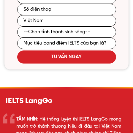
TƯ VẤN NGAY
TẦM NHÌN:
Hệ thống luyện thi IELTS LangGo mong
muốn trở thành thương hiệu đi đầu tại Việt Nam