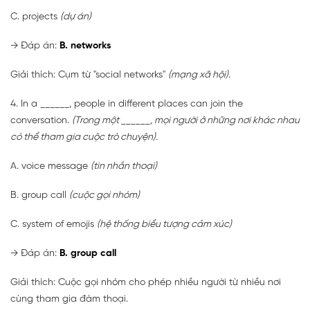
C. projects
(dự án)
→
Đáp án:
B.
networks
Giải thích: Cụm từ "social networks"
(mạng xã hội).
4. In a ______, people in different places can join the
conversation.
(Trong một ______, mọi người ở những nơi khác nhau
có thể tham gia cuộc trò chuyện).
A. voice message
(tin nhắn thoại)
B. group call
(cuộc gọi nhóm)
C. system of emojis
(hệ thống biểu tượng cảm xúc)
→
Đáp án:
B.
group call
Giải thích: Cuộc gọi nhóm cho phép nhiều người từ nhiều nơi
cùng tham gia đàm thoại.