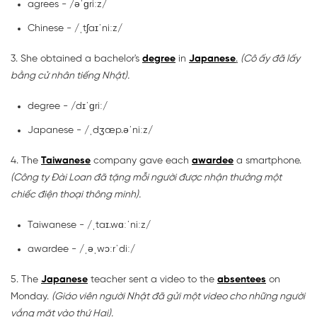
agrees - /əˈɡriːz/
Chinese - /ˌtʃaɪˈniːz/
3. She obtained a bachelor's
degree
in
Japanese
.
(Cô ấy đã lấy
bằng cử nhân tiếng Nhật).
degree - /dɪˈɡriː/
Japanese - /ˌdʒæp.əˈniːz/
4. The
Taiwanese
company gave each
awardee
a smartphone.
(Công ty Đài Loan đã tặng mỗi người được nhận thưởng một
chiếc điện thoại thông minh).
Taiwanese - /ˌtaɪ.wɑːˈniːz/
awardee - /ˌəˌwɔːrˈdiː/
5. The
Japanese
teacher sent a video to the
absentees
on
Monday.
(Giáo viên người Nhật đã gửi một video cho những người
vắng mặt vào thứ Hai).