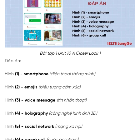
Bài tập 1 Unit 10 A Closer Look 1
Đáp án:
Hình
(1) - smartphone
(điện thoại thông minh)
Hình
(2) - emojis
(biểu tượng cảm xúc)
Hình
(3) - voice message
(tin nhắn thoại)
Hình
(4) - holography
(công nghệ hình ảnh 3D)
Hình
(5) - social network
(mạng xã hội)
Hình
(6) - group call
(cuộc gọi nhóm)