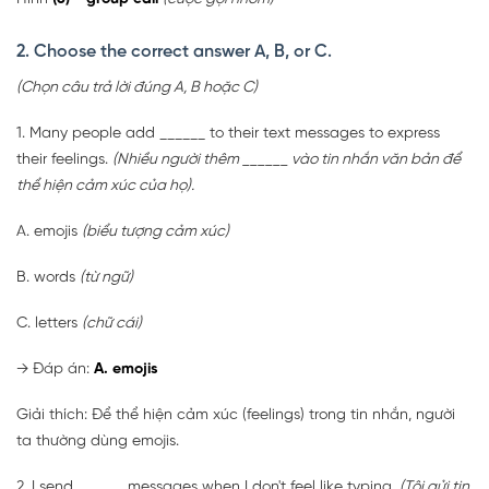
2. Choose the correct answer A, B, or C.
(Chọn câu trả lời đúng A, B hoặc C)
1. Many people add ______ to their text messages to express
their feelings.
(Nhiều người thêm ______ vào tin nhắn văn bản để
thể hiện cảm xúc của họ).
A. emojis
(biểu tượng cảm xúc)
B. words
(từ ngữ)
C. letters
(chữ cái)
→ Đáp án:
A. emojis
Giải thích: Để thể hiện cảm xúc (feelings) trong tin nhắn, người
ta thường dùng emojis.
2. I send ______ messages when I don't feel like typing.
(Tôi gửi tin