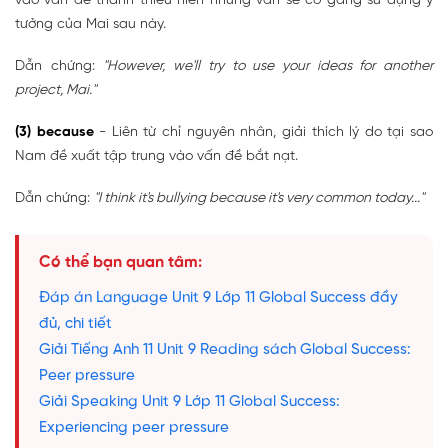
vào vấn đề thanh thiếu niên nhưng vẫn sẽ cố gắng sử dụng ý
tưởng của Mai sau này.
Dẫn chứng:
"However, we'll try to use your ideas for another
project, Mai."
(3) because
- Liên từ chỉ nguyên nhân, giải thích lý do tại sao
Nam đề xuất tập trung vào vấn đề bắt nạt.
Dẫn chứng:
"I think it's bullying because it's very common today..."
Có thể bạn quan tâm:
Đáp án Language Unit 9 Lớp 11 Global Success đầy
đủ, chi tiết
Giải Tiếng Anh 11 Unit 9 Reading sách Global Success:
Peer pressure
Giải Speaking Unit 9 Lớp 11 Global Success:
Experiencing peer pressure