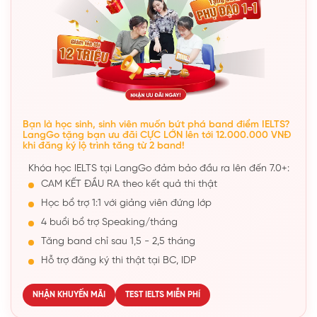
Bạn là học sinh, sinh viên muốn bứt phá band điểm IELTS?
LangGo tặng bạn ưu đãi CỰC LỚN lên tới 12.000.000 VNĐ
khi đăng ký lộ trình tăng từ 2 band!
Khóa học IELTS tại LangGo đảm bảo đầu ra lên đến 7.0+:
CAM KẾT ĐẦU RA theo kết quả thi thật
Học bổ trợ 1:1 với giảng viên đứng lớp
4 buổi bổ trợ Speaking/tháng
Tăng band chỉ sau 1,5 - 2,5 tháng
Hỗ trợ đăng ký thi thật tại BC, IDP
NHẬN KHUYẾN MÃI
TEST IELTS MIỄN PHÍ