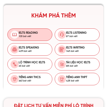
KHÁM PHÁ THÊM
IELTS READING
IELTS LISTENING
105 bài viết
87 bài viết
IELTS SPEAKING
IELTS WRITING
409 bài viết
148 bài viết
LỘ TRÌNH HỌC IELTS
TÀI LIỆU HỌC IELTS
65 bài viết
88 bài viết
TIẾNG ANH THCS
TIẾNG ANH THPT
663 bài viết
428 bài viết
ĐẶT LỊCH TƯ VẤN MIỄN PHÍ LỘ TRÌNH