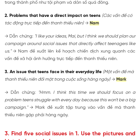
trong thành phố như tội phạm và dân số quá đông.
2. Problems that have a direct impact on teens
(Các vấn đề có
tác động trực tiếp đến thanh thiếu niên)
→
Nam
→ Dẫn chứng:
"I like your ideas, Mai, but I think we should plan our
campaign around social issues that directly affect teenagers like
us."
→ Nam đề xuất lên kế hoạch chiến dịch xung quanh các
vấn đề xã hội ảnh hưởng trực tiếp đến thanh thiếu niên.
3. An issue that teens face in their everyday life
(Một vấn đề mà
thanh thiếu niên đối mặt trong cuộc sống hàng ngày)
→
Mark
→ Dẫn chứng:
"Hmm. I think this time we should focus on a
problem teens struggle with every day because this won't be a big
campaign."
→ Mark đề xuất tập trung vào vấn đề mà thanh
thiếu niên gặp phải hàng ngày.
3. Find five social issues in 1. Use the pictures and