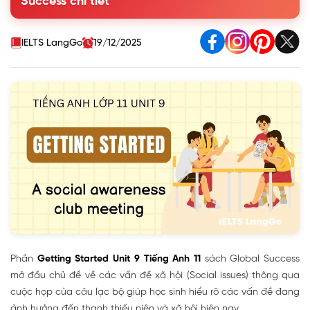
Success chi tiết
2. Who suggests the following ideas? Tick (✓) the correct
box
3. Find five social issues in 1. Use the pictures and hints
IELTS LangGo
19/12/2025
below to help you
4. Complete the summary with words from 1
Phần
Getting Started Unit 9 Tiếng Anh 11
sách Global Success
mở đầu chủ đề về các vấn đề xã hội (Social issues) thông qua
cuộc họp của câu lạc bộ giúp học sinh hiểu rõ các vấn đề đang
ảnh hưởng đến thanh thiếu niên và xã hội hiện nay.