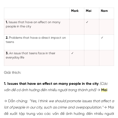
Mark
Mai
Nam
1.
Issues that have an effect on many
✓
people in the city
2.
Problems that have a direct impact on
✓
teens
3.
An issue that teens face in their
✓
everyday life
Giải thích:
1. Issues that have an effect on many people in the city
(Các
vấn đề có ảnh hưởng đến nhiều người trong thành phố)
→
Mai
→ Dẫn chứng:
"Yes, I think we should promote issues that affect a
lot of people in our city, such as crime and overpopulation."
→ Mai
đề xuất tập trung vào các vấn đề ảnh hưởng đến nhiều người