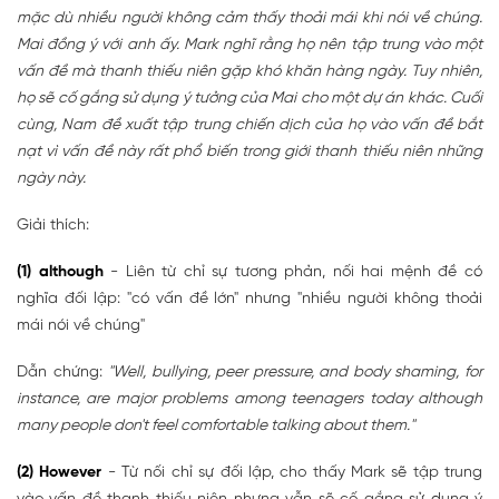
mặc dù nhiều người không cảm thấy thoải mái khi nói về chúng.
Mai đồng ý với anh ấy. Mark nghĩ rằng họ nên tập trung vào một
vấn đề mà thanh thiếu niên gặp khó khăn hàng ngày. Tuy nhiên,
họ sẽ cố gắng sử dụng ý tưởng của Mai cho một dự án khác. Cuối
cùng, Nam đề xuất tập trung chiến dịch của họ vào vấn đề bắt
nạt vì vấn đề này rất phổ biến trong giới thanh thiếu niên những
ngày này.
Giải thích:
(1) although
- Liên từ chỉ sự tương phản, nối hai mệnh đề có
nghĩa đối lập: "có vấn đề lớn" nhưng "nhiều người không thoải
mái nói về chúng"
Dẫn chứng:
"Well, bullying, peer pressure, and body shaming, for
instance, are major problems among teenagers today although
many people don't feel comfortable talking about them."
(2) However
- Từ nối chỉ sự đối lập, cho thấy Mark sẽ tập trung