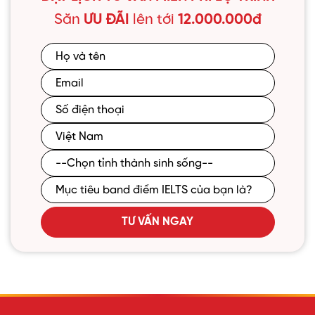
Săn
ƯU ĐÃI
lên tới
12.000.000đ
TƯ VẤN NGAY