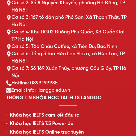
Cơ sở 2: Số 8 Nguyễn Khuyến, phường Hà Đông, TP
Hà Nội
Cơ sở 3: 167 tổ dân phố Phố Săn, Xã Thạch Thất, TP
Hà Nội
Cơ sở 4: Khu DG02 Đường Phủ Quốc, Xã Quốc Oai,
TP Hà Nội
Cơ sở 5: Tòa Châu Coffee, xã Tiên Du, Bắc Ninh
Cơ sở 6: Tầng 3 toà Hòa Lạc Plaza, xã Hòa Lạc, TP
Hà Nội
Cơ sở 7: Số 169 Xuân Thủy, phường Cầu Giấy, TP Hà
Nội
Hotline: 0899.199.985
Email: info@langgo.edu.vn
THÔNG TIN KHÓA HỌC TẠI IELTS LANGGO
Khóa học IELTS cam kết đầu ra
Khóa học IELTS 7.5 Power Up
Khóa học IELTS Online trực tuyến