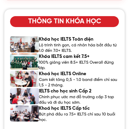
THÔNG TIN KHÓA HỌC
Khóa học IELTS Toàn diện
Lộ trình tinh gọn, cá nhân hóa bắt đầu từ
1.0 đến 7.0+ IELTS.
Khóa IELTS cam kết 7.5+
100% giảng viên 8.5+ IELTS Overall đứng
lớp.
Khoá học IELTS Online
Cam kết tăng 0,5 - 1.0 band điểm chỉ sau
1,5 - 2 tháng.
IELTS cho học sinh Cấp 2
Chinh phục ước mơ đỗ trường cấp 3 top
đầu và đi du học sớm.
Khoá học IELTS Cấp tốc
Bứt phá đầu ra 7.5+ IELTS chỉ sau 10 buổi
học.