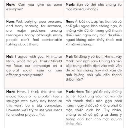
Mark:
Can you give us some
Mark:
Bạn có thể cho chúng ta
examples?
một vài ví dụ không?
Nam:
Well, bullying, peer pressure,
Nam:
À, bắt nạt, áp lực bạn bè và
and body shaming, for instance,
chế giễu ngoại hình chẳng hạn, là
are major problems among
những vấn đề lớn trong giới thanh
teenagers today although many
thiếu niên ngày nay mặc dù nhiều
people don't feel comfortable
người không cảm thấy thoải mái
talking about them.
khi nói về chúng.
Mai:
I agree with you. Hmm... so
Mai:
Tôi đồng ý với bạn. Hmm... vậy
Mark, what do you think? Should
Mark, bạn nghĩ sao? Chúng ta nên
we focus our campaign on a
tập trung chiến dịch vào một vấn
general social issue or one
đề xã hội chung hay một vấn đề
affecting mainly teens?
ảnh hưởng chủ yếu đến thanh
thiếu niên?
Mark:
Hmm. I think this time we
Mark:
Hmm. Tôi nghĩ lần này chúng
should focus on a problem teens
ta nên tập trung vào một vấn đề
struggle with every day because
mà thanh thiếu niên gặp phải
this won't be a big campaign.
hàng ngày vì đây sẽ không phải là
However, we'll try to use your ideas
một chiến dịch lớn. Tuy nhiên,
for another project, Mai.
chúng ta sẽ cố gắng sử dụng ý
tưởng của bạn cho một dự án
khác, Mai.