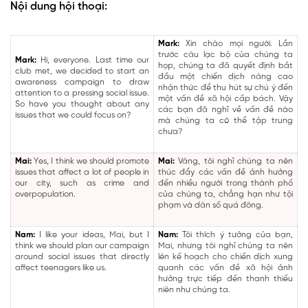
Nội dung hội thoại:
Mark:
Xin chào mọi người. Lần
trước câu lạc bộ của chúng ta
Mark:
Hi, everyone. Last time our
họp, chúng ta đã quyết định bắt
club met, we decided to start an
đầu một chiến dịch nâng cao
awareness campaign to draw
nhận thức để thu hút sự chú ý đến
attention to a pressing social issue.
một vấn đề xã hội cấp bách. Vậy
So have you thought about any
các bạn đã nghĩ về vấn đề nào
issues that we could focus on?
mà chúng ta có thể tập trung
chưa?
Mai:
Yes, I think we should promote
Mai:
Vâng, tôi nghĩ chúng ta nên
issues that affect a lot of people in
thúc đẩy các vấn đề ảnh hưởng
our city, such as crime and
đến nhiều người trong thành phố
overpopulation.
của chúng ta, chẳng hạn như tội
phạm và dân số quá đông.
Nam:
I like your ideas, Mai, but I
Nam:
Tôi thích ý tưởng của bạn,
think we should plan our campaign
Mai, nhưng tôi nghĩ chúng ta nên
around social issues that directly
lên kế hoạch cho chiến dịch xung
affect teenagers like us.
quanh các vấn đề xã hội ảnh
hưởng trực tiếp đến thanh thiếu
niên như chúng ta.