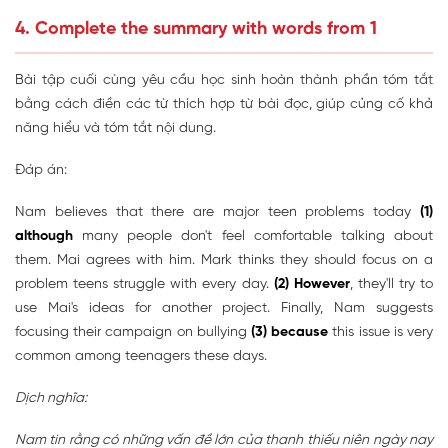
4. Complete the summary with words from 1
Bài tập cuối cùng yêu cầu học sinh hoàn thành phần tóm tắt
bằng cách điền các từ thích hợp từ bài đọc, giúp củng cố khả
năng hiểu và tóm tắt nội dung.
Đáp án:
Nam believes that there are major teen problems today
(1)
although
many people don't feel comfortable talking about
them. Mai agrees with him. Mark thinks they should focus on a
problem teens struggle with every day.
(2) However
, they'll try to
use Mai's ideas for another project. Finally, Nam suggests
focusing their campaign on bullying
(3) because
this issue is very
common among teenagers these days.
Dịch nghĩa:
Nam tin rằng có những vấn đề lớn của thanh thiếu niên ngày nay