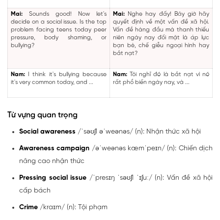
Mai:
Sounds good! Now let's
Mai:
Nghe hay đấy! Bây giờ hãy
decide on a social issue. Is the top
quyết định về một vấn đề xã hội.
problem facing teens today peer
Vấn đề hàng đầu mà thanh thiếu
pressure, body shaming, or
niên ngày nay đối mặt là áp lực
bullying?
bạn bè, chế giễu ngoại hình hay
bắt nạt?
Nam:
I think it's bullying because
Nam:
Tôi nghĩ đó là bắt nạt vì nó
it's very common today, and ...
rất phổ biến ngày nay, và ...
Từ vựng quan trọng
Social awareness
/ˈsəʊʃl əˈweənəs/ (n): Nhận thức xã hội
Awareness campaign
/əˈweənəs kæmˈpeɪn/ (n): Chiến dịch
nâng cao nhận thức
Pressing social issue
/ˈpresɪŋ ˈsəʊʃl ˈɪʃuː/ (n): Vấn đề xã hội
cấp bách
Crime
/kraɪm/ (n): Tội phạm