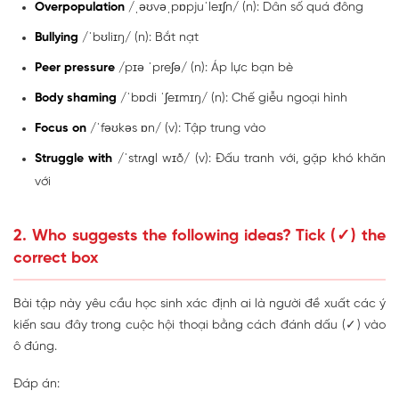
Overpopulation
/ˌəʊvəˌpɒpjuˈleɪʃn/ (n): Dân số quá đông
Bullying
/ˈbʊliɪŋ/ (n): Bắt nạt
Peer pressure
/pɪə ˈpreʃə/ (n): Áp lực bạn bè
Body shaming
/ˈbɒdi ˈʃeɪmɪŋ/ (n): Chế giễu ngoại hình
Focus on
/ˈfəʊkəs ɒn/ (v): Tập trung vào
Struggle with
/ˈstrʌɡl wɪð/ (v): Đấu tranh với, gặp khó khăn
với
2. Who suggests the following ideas? Tick (✓) the
correct box
Bài tập này yêu cầu học sinh xác định ai là người đề xuất các ý
kiến sau đây trong cuộc hội thoại bằng cách đánh dấu (✓) vào
ô đúng.
Đáp án: