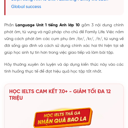
Global success
Phần
Language Unit 1 tiếng Anh lớp 10
gồm 3 nội dung chính
phát âm, từ vựng và ngữ pháp cho chủ đề Family Life. Việc nắm
vững cách phát âm các cụm phụ âm /br/, /kr/, /tr/, từ vựng về
đời sống gia đình và cách sử dụng chính xác hai thì hiện tại sẽ
giúp học sinh tự tin hơn trong việc giao tiếp và làm bài tập.
Hãy thường xuyên ôn luyện và áp dụng kiến thức này vào các
tình huống thực tế để đạt hiệu quả học tập tốt nhất.
HỌC IELTS CAM KẾT 7.0+ - GIẢM TỐI ĐA 12
TRIỆU