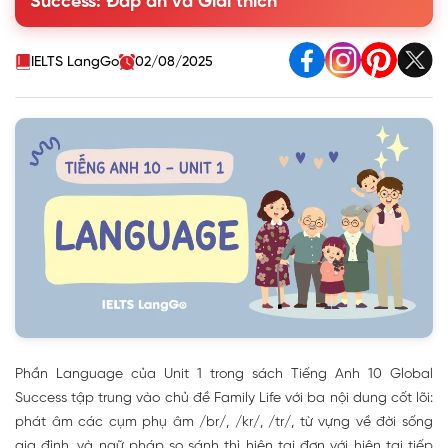
Success: Đáp án và Giải thích
1.2. Listen to the sentences and circle the words you
hear
2. Vocabulary - Family Life
IELTS LangGo
02/08/2025
3. Grammar - Present Simple vs. Present Continuous
Phần Language của Unit 1 trong sách Tiếng Anh 10 Global
Success tập trung vào chủ đề Family Life với ba nội dung cốt lõi:
phát âm các cụm phụ âm /br/, /kr/, /tr/, từ vựng về đời sống
gia đình, và ngữ pháp so sánh thì hiện tại đơn với hiện tại tiếp