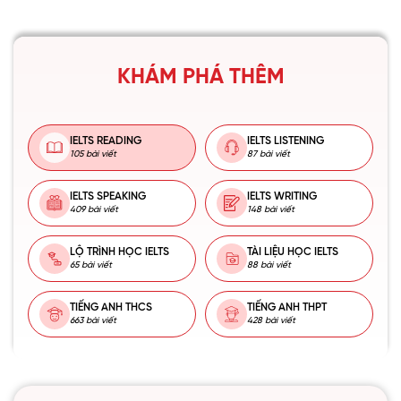
KHÁM PHÁ THÊM
IELTS READING
IELTS LISTENING
105 bài viết
87 bài viết
IELTS SPEAKING
IELTS WRITING
409 bài viết
148 bài viết
LỘ TRÌNH HỌC IELTS
TÀI LIỆU HỌC IELTS
65 bài viết
88 bài viết
TIẾNG ANH THCS
TIẾNG ANH THPT
663 bài viết
428 bài viết