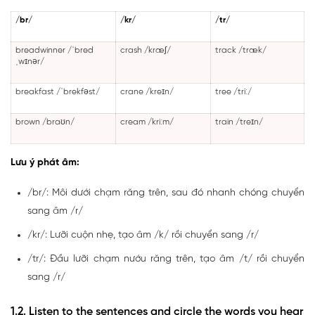
/br/
/kr/
/tr/
breadwinner /ˈbred
crash /kræʃ/
track /træk/
ˌwɪnər/
breakfast /ˈbrekfəst/
crane /kreɪn/
tree /triː/
brown /braʊn/
cream /kriːm/
train /treɪn/
Lưu ý phát âm:
/br/: Môi dưới chạm răng trên, sau đó nhanh chóng chuyển
sang âm /r/
/kr/: Lưỡi cuộn nhẹ, tạo âm /k/ rồi chuyển sang /r/
/tr/: Đầu lưỡi chạm nướu răng trên, tạo âm /t/ rồi chuyển
sang /r/
1.2. Listen to the sentences and circle the words you hear