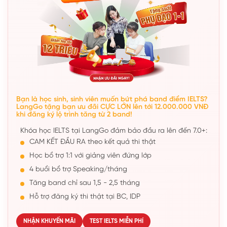
Bạn là học sinh, sinh viên muốn bứt phá band điểm IELTS?
LangGo tặng bạn ưu đãi CỰC LỚN lên tới 12.000.000 VNĐ
khi đăng ký lộ trình tăng từ 2 band!
Khóa học IELTS tại LangGo đảm bảo đầu ra lên đến 7.0+:
CAM KẾT ĐẦU RA theo kết quả thi thật
Học bổ trợ 1:1 với giảng viên đứng lớp
4 buổi bổ trợ Speaking/tháng
Tăng band chỉ sau 1,5 - 2,5 tháng
Hỗ trợ đăng ký thi thật tại BC, IDP
NHẬN KHUYẾN MÃI
TEST IELTS MIỄN PHÍ