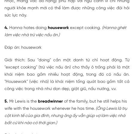
nhọc, mang vác đồ nặng) phù hợp với ngữ cảnh vì chỉ những
người khỏe mạnh mới có thể làm được những công việc đòi hỏi
sức lực này.
4.
Hanna hates doing
housework
except cooking.
(Hanna ghét
làm việc nhà trừ việc nấu ăn.)
Đáp án: housework
Giải thích: Sau "doing" cần một danh từ chỉ hoạt động. Từ
"except cooking" (trừ việc nấu ăn) cho thấy ô trống phải là một
khái niệm bao gồm nhiều hoạt động, trong đó có nấu ăn.
"Housework" (việc nhà) là khái niệm tổng quát bao gồm tất cả
công việc trong nhà như dọn dẹp, giặt giũ, nấu nướng, v.v.
5.
Mr Lewis is the
breadwinner
of the family, but he still helps his
wife with the housework whenever he has time
. (Ông Lewis là trụ
cột kinh tế của gia đình, nhưng ông ấy vẫn giúp vợ làm việc nhà
bất cứ khi nào có thời gian.)