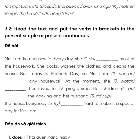
lần một tuần) chỉ tần suất, thói quen cố định. Chủ ngữ "My mother"
là ngôi thứ ba số ít nên dùng "does".
3.2: Read the text and put the verbs in brackets in the
present simple or present continuous
Đề bài
Mrs Lam is a housewife. Every day, she
(1. do)
__________ most of
the housework. She cooks, washes the clothes, and cleans the
house. But today is Mother's Day, so Mrs Lam
(2. not do)
__________ any housework. At the moment, she
(3. watch)
__________ her favourite TV programme. Her children
(4. do)
__________ the cooking and her husband
(5. tidy up)
__________
the house. Everybody
(6. try)
__________ hard to make it a special
day for Mrs Lam.
Đáp án và giải thích
does
- Thói quen hàng ngày