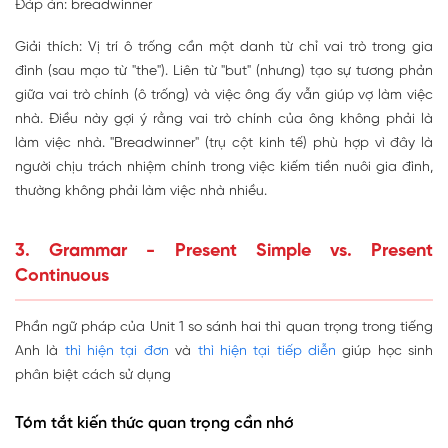
Đáp án: breadwinner
Giải thích: Vị trí ô trống cần một danh từ chỉ vai trò trong gia
đình (sau mạo từ "the"). Liên từ "but" (nhưng) tạo sự tương phản
giữa vai trò chính (ô trống) và việc ông ấy vẫn giúp vợ làm việc
nhà. Điều này gợi ý rằng vai trò chính của ông không phải là
làm việc nhà. "Breadwinner" (trụ cột kinh tế) phù hợp vì đây là
người chịu trách nhiệm chính trong việc kiếm tiền nuôi gia đình,
thường không phải làm việc nhà nhiều.
3. Grammar - Present Simple vs. Present
Continuous
Phần ngữ pháp của Unit 1 so sánh hai thì quan trọng trong tiếng
Anh là
thì hiện tại đơn
và
thì hiện tại tiếp diễn
giúp học sinh
phân biệt cách sử dụng
Tóm tắt kiến thức quan trọng cần nhớ