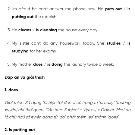
I'm afraid he can't answer the phone now. He
puts out
/
is
putting out
the rubbish.
He
cleans
/
is cleaning
the house every day.
My sister can't do any housework today. She
studies
/
is
studying
for her exams.
My mother
does
/
is doing
the laundry twice a week.
Đáp án và giải thích
1. does
Giải thích: Sử dụng thì hiện tại đơn vì có trạng từ "usually" (thường
xuyên) chỉ thói quen. Cấu trúc: Subject + V(s/es) + Object. Mrs Lan
là chủ ngữ số ít nên động từ "do" phải thêm "es" thành "does".
2. is putting out