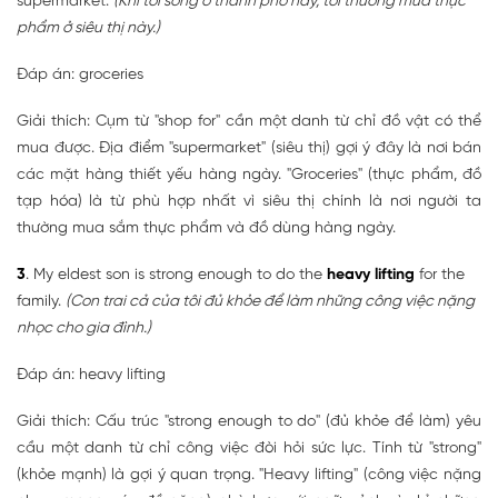
supermarket.
(Khi tôi sống ở thành phố này, tôi thường mua thực
phẩm ở siêu thị này.)
Đáp án: groceries
Giải thích: Cụm từ "shop for" cần một danh từ chỉ đồ vật có thể
mua được. Địa điểm "supermarket" (siêu thị) gợi ý đây là nơi bán
các mặt hàng thiết yếu hàng ngày. "Groceries" (thực phẩm, đồ
tạp hóa) là từ phù hợp nhất vì siêu thị chính là nơi người ta
thường mua sắm thực phẩm và đồ dùng hàng ngày.
3
. My eldest son is strong enough to do the
heavy lifting
for the
family.
(Con trai cả của tôi đủ khỏe để làm những công việc nặng
nhọc cho gia đình.)
Đáp án: heavy lifting
Giải thích: Cấu trúc "strong enough to do" (đủ khỏe để làm) yêu
cầu một danh từ chỉ công việc đòi hỏi sức lực. Tính từ "strong"
(khỏe mạnh) là gợi ý quan trọng. "Heavy lifting" (công việc nặng