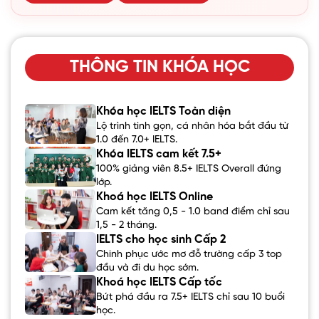
THÔNG TIN KHÓA HỌC
Khóa học IELTS Toàn diện
Lộ trình tinh gọn, cá nhân hóa bắt đầu từ
1.0 đến 7.0+ IELTS.
Khóa IELTS cam kết 7.5+
100% giảng viên 8.5+ IELTS Overall đứng
lớp.
Khoá học IELTS Online
Cam kết tăng 0,5 - 1.0 band điểm chỉ sau
1,5 - 2 tháng.
IELTS cho học sinh Cấp 2
Chinh phục ước mơ đỗ trường cấp 3 top
đầu và đi du học sớm.
Khoá học IELTS Cấp tốc
Bứt phá đầu ra 7.5+ IELTS chỉ sau 10 buổi
học.