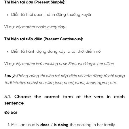
Thì hiện tại đơn (Present Simple):
Diễn tả thói quen, hành động thường xuyên
Ví dụ:
My mother cooks every day.
Thì hiện tại tiếp diễn (Present Continuous):
Diễn tả hành động đang xảy ra tại thời điểm nói
Ví dụ:
My mother isn't cooking now. She's working in her office.
Lưu ý:
Không dùng thì hiện tại tiếp diễn với các động từ chỉ trạng
thái (stative verbs) như: like, love, need, want, know, agree, etc.
3.1. Choose the correct form of the verb in each
sentence
Đề bài
Mrs Lan usually
does
/
is doing
the cooking in her family.