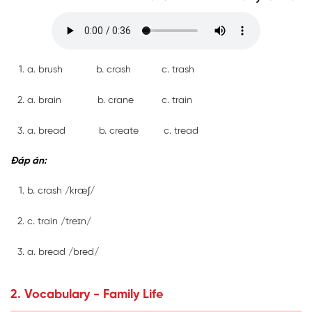
a. brush b. crash c. trash
a. brain b. crane c. train
a. bread b. create c. tread
Đáp án:
b. crash
/kræʃ/
c. train
/treɪn/
a. bread
/bred/
2. Vocabulary - Family Life