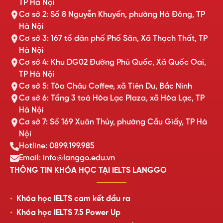
TP Hà Nội
Cơ sở 2: Số 8 Nguyễn Khuyến, phường Hà Đông, TP
Hà Nội
Cơ sở 3: 167 tổ dân phố Phố Săn, Xã Thạch Thất, TP
Hà Nội
Cơ sở 4: Khu DG02 Đường Phủ Quốc, Xã Quốc Oai,
TP Hà Nội
Cơ sở 5: Tòa Châu Coffee, xã Tiên Du, Bắc Ninh
Cơ sở 6: Tầng 3 toà Hòa Lạc Plaza, xã Hòa Lạc, TP
Hà Nội
Cơ sở 7: Số 169 Xuân Thủy, phường Cầu Giấy, TP Hà
Nội
Hotline: 0899.199.985
Email: info@langgo.edu.vn
THÔNG TIN KHÓA HỌC TẠI IELTS LANGGO
Khóa học IELTS cam kết đầu ra
Khóa học IELTS 7.5 Power Up