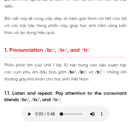
diễn.
Bài viết này sẽ cung cấp đáp án kèm giải thích chi tiết cho tất
cả các bài tập trong phần này, giúp học sinh nắm vững kiến
thức và áp dụng hiệu quả.
1. Pronunciation /br/, /kr/, and /tr/
Phần phát âm của Unit 1 lớp 10 tập trung vào việc luyện tập
các cụm phụ âm đầu bao gồm
/br/
,
/kr/
, và
/tr/
- những âm
thường gây khó khăn cho học sinh Việt Nam.
1.1. Listen and repeat. Pay attention to the consonant
blends /br/, /kr/, and /tr/.