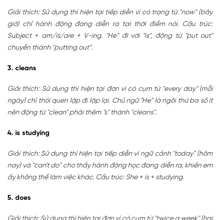
Giải thích: Sử dụng thì hiện tại tiếp diễn vì có trạng từ "now" (bây
giờ) chỉ hành động đang diễn ra tại thời điểm nói. Cấu trúc:
Subject + am/is/are + V-ing. "He" đi với "is", động từ "put out"
chuyển thành "putting out".
3. cleans
Giải thích: Sử dụng thì hiện tại đơn vì có cụm từ "every day" (mỗi
ngày) chỉ thói quen lặp đi lặp lại. Chủ ngữ "He" là ngôi thứ ba số ít
nên động từ "clean" phải thêm "s" thành "cleans".
4. is studying
Giải thích: Sử dụng thì hiện tại tiếp diễn vì ngữ cảnh "today" (hôm
nay) và "can't do" cho thấy hành động học đang diễn ra, khiến em
ấy không thể làm việc khác. Cấu trúc: She + is + studying.
5. does
Giải thích: Sử dụng thì hiện tại đơn vì có cụm từ "twice a week" (hai