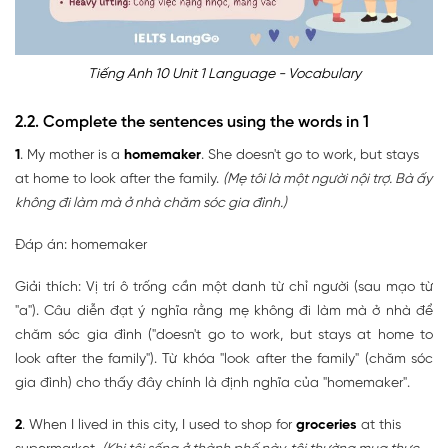
Tiếng Anh 10 Unit 1 Language - Vocabulary
2.2. Complete the sentences using the words in 1
1
. My mother is a
homemaker
. She doesn't go to work, but stays
at home to look after the family.
(Mẹ tôi là một người nội trợ. Bà ấy
không đi làm mà ở nhà chăm sóc gia đình.)
Đáp án: homemaker
Giải thích: Vị trí ô trống cần một danh từ chỉ người (sau mạo từ
"a"). Câu diễn đạt ý nghĩa rằng mẹ không đi làm mà ở nhà để
chăm sóc gia đình ("doesn't go to work, but stays at home to
look after the family"). Từ khóa "look after the family" (chăm sóc
gia đình) cho thấy đây chính là định nghĩa của "homemaker".
2
. When I lived in this city, I used to shop for
groceries
at this