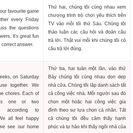
Thứ hai, chúng tôi cùng nhau xem
our favourite game
chương trình trò chơi yêu thích trên
her every Friday
TV vào mỗi tối thứ Sáu. Chúng tôi
uss the questions
thảo luận các câu hỏi và đoán câu
ers. It's great fun
trả lời. Thật vui mỗi khi chúng tôi có
 correct answer.
câu trả lời đúng.
Thứ ba, hai tuần một lần, vào thứ
weeks, on Saturday
Bảy chúng tôi cùng nhau dọn dẹp
use together. We
nhà cửa. Chúng tôi lập danh sách tất
the chores. Each of
cả công việc nhà. Mỗi người sau đó
es one or two
chọn một hoặc hai công việc gia
s according to
đình theo sự lựa chọn cá nhân. Tất
We all feel happy
cả chúng tôi đều cảm thấy hạnh
we see our home
phúc và tự hào khi thấy ngôi nhà của