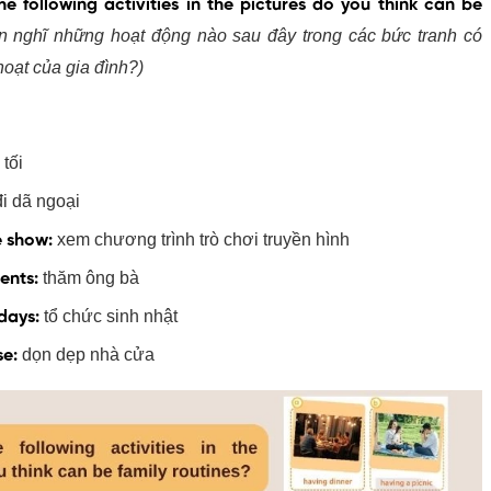
e following activities in the pictures do you think can be
n nghĩ những hoạt động nào sau đây trong các bức tranh có
hoạt của gia đình?)
 tối
đi dã ngoại
xem chương trình trò chơi truyền hình
e show:
thăm ông bà
ents:
tổ chức sinh nhật
days:
dọn dẹp nhà cửa
se: