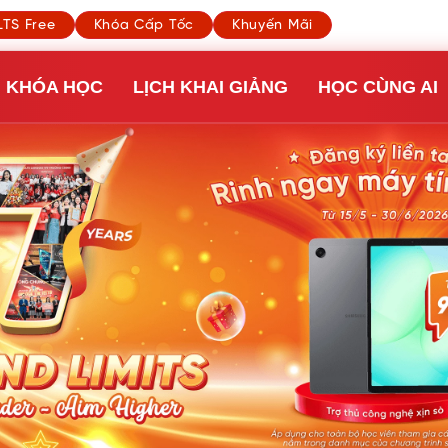
LTS Free
Khóa Cấp Tốc
Khuyến Mãi
KHÓA HỌC
LỊCH KHAI GIẢNG
HỌC CÙNG AI