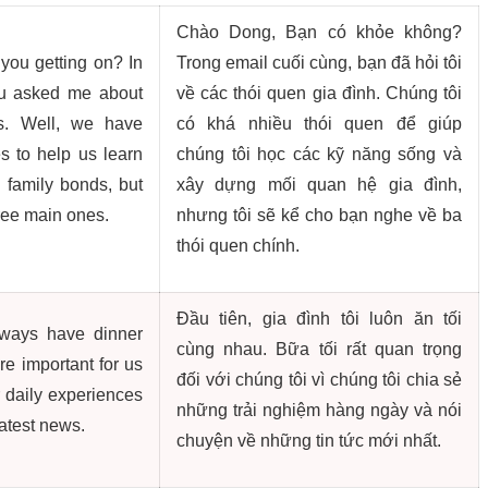
Chào Dong, Bạn có khỏe không?
you getting on? In
Trong email cuối cùng, bạn đã hỏi tôi
ou asked me about
về các thói quen gia đình. Chúng tôi
es. Well, we have
có khá nhiều thói quen để giúp
es to help us learn
chúng tôi học các kỹ năng sống và
ld family bonds, but
xây dựng mối quan hệ gia đình,
three main ones.
nhưng tôi sẽ kể cho bạn nghe về ba
thói quen chính.
Đầu tiên, gia đình tôi luôn ăn tối
always have dinner
cùng nhau. Bữa tối rất quan trọng
re important for us
đối với chúng tôi vì chúng tôi chia sẻ
 daily experiences
những trải nghiệm hàng ngày và nói
latest news.
chuyện về những tin tức mới nhất.