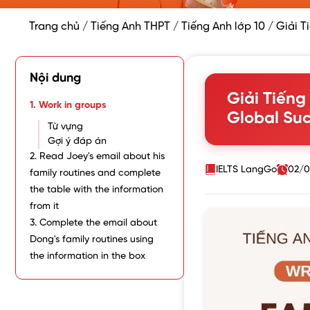
Trang chủ
/
Tiếng Anh THPT
/
Tiếng Anh lớp 10
/
Giải T
Nội dung
Giải Tiếng
1. Work in groups
Global Suc
Từ vựng
Gợi ý đáp án
2. Read Joey's email about his
IELTS LangGo
02/0
family routines and complete
the table with the information
from it
3. Complete the email about
Dong's family routines using
the information in the box