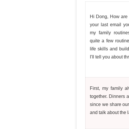
Hi Dong, How are 
your last email y
my family routin
quite a few routin
life skills and bui
I'll tell you about 
First, my family 
together. Dinners a
since we share our
and talk about the 