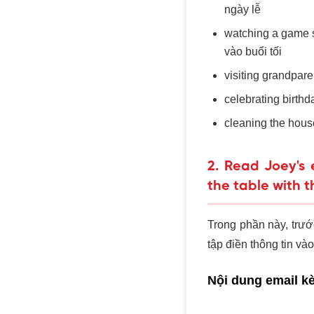
ngày lễ
watching a game s
vào buổi tối
visiting grandpar
celebrating birthd
cleaning the hous
2. Read Joey's 
the table with t
Trong phần này, trướ
tập điền thông tin v
Nội dung email k