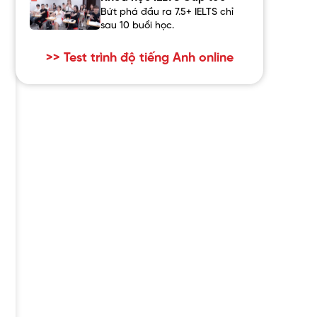
Bứt phá đầu ra 7.5+ IELTS chỉ
sau 10 buổi học.
>> Test trình độ tiếng Anh online