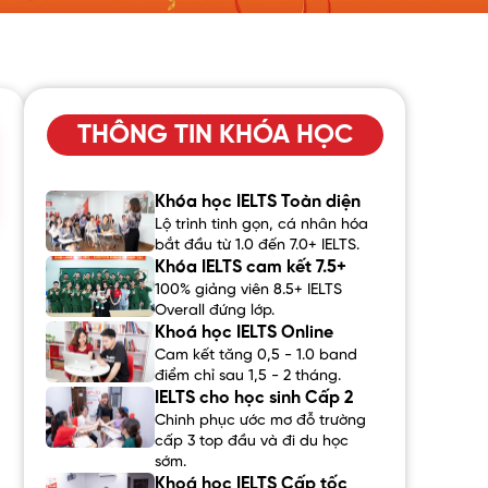
THÔNG TIN KHÓA HỌC
Khóa học IELTS Toàn diện
Lộ trình tinh gọn, cá nhân hóa
bắt đầu từ 1.0 đến 7.0+ IELTS.
Khóa IELTS cam kết 7.5+
100% giảng viên 8.5+ IELTS
Overall đứng lớp.
Khoá học IELTS Online
Cam kết tăng 0,5 - 1.0 band
điểm chỉ sau 1,5 - 2 tháng.
IELTS cho học sinh Cấp 2
Chinh phục ước mơ đỗ trường
cấp 3 top đầu và đi du học
sớm.
Khoá học IELTS Cấp tốc