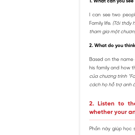
1. What can you see 
I can see two peopl
Family life.
(Tôi thấy 
tham gia một chương 
2. What do you think
Based on the name of
his family and how th
của chương trình "Fam
cách họ hỗ trợ anh 
2. Listen to t
whether your an
Phần này giúp học 