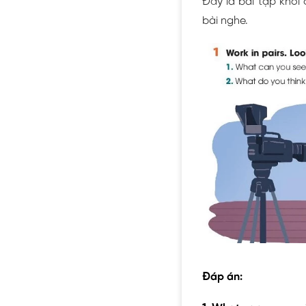
Đây là bài tập khởi
bài nghe.
Đáp án: