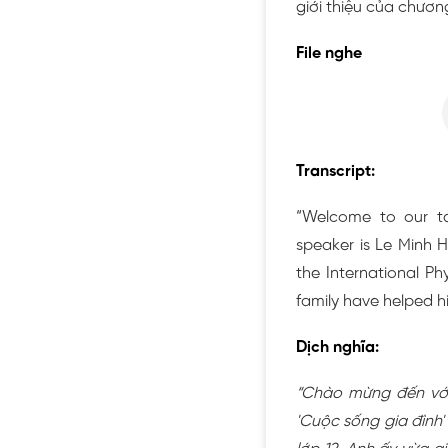
giới thiệu của chương
File nghe
Transcript:
“Welcome to our tal
speaker is Le Minh H
the International Phy
family have helped hi
Dịch nghĩa:
“Chào mừng đến với 
'Cuộc sống gia đình'