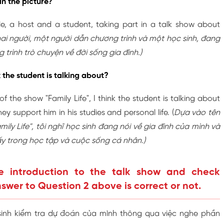
in the picture?
e, a host and a student, taking part in a talk show about
hai người, một người dẫn chương trình và một học sinh, đang
trình trò chuyện về đời sống gia đình.)
 the student is talking about?
 the show "Family Life", I think the student is talking about
ey support him in his studies and personal life. (
Dựa vào tên
ily Life", tôi nghĩ học sinh đang nói về gia đình của mình và
ấy trong học tập và cuộc sống cá nhân.)
he introduction to the talk show and check
swer to Question 2 above is correct or not.
sinh kiểm tra dự đoán của mình thông qua việc nghe phần