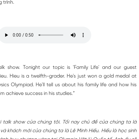
 trình.
k show. Tonight our topic is 'Family Life' and our guest
ieu. Hieu is a twelfth-grader. He's just won a gold medal at
sics Olympiad. He'll tell us about his family life and how his
m achieve success in his studies.”
talk show của chúng tôi. Tối nay chủ đề của chúng ta là
 và khách mời của chúng ta là Lê Minh Hiếu. Hiếu là học sinh