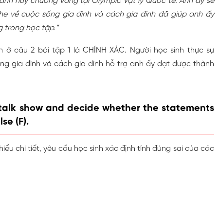
iành huy chương vàng tại Olympic Vật lý Quốc tế. Anh ấy sẽ
e về cuộc sống gia đình và cách gia đình đã giúp anh ấy
 trong học tập.”
 ở câu 2 bài tập 1 là CHÍNH XÁC. Người học sinh thực sự
ng gia đình và cách gia đình hỗ trợ anh ấy đạt được thành
e talk show and decide whether the statements
lse (F).
iểu chi tiết, yêu cầu học sinh xác định tính đúng sai của các