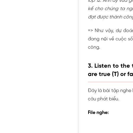
lớp 12. Anh ấy vừa g
kể cho chúng ta ngh
đạt được thành công
=> Như vậy, dự đoán
đang nói về cuộc số
công.
3. Listen to th
are true (T) or fa
Đây là bài tập nghe h
câu phát biểu.
File nghe: