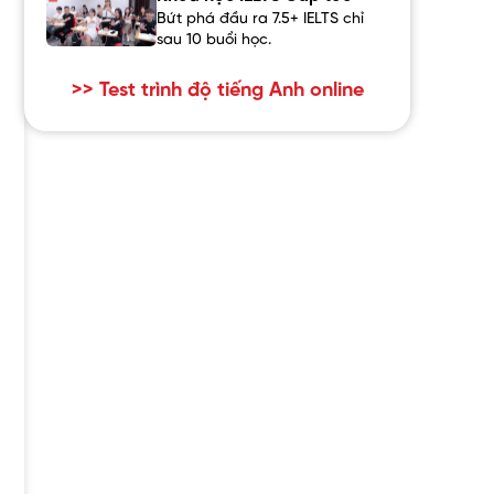
Bứt phá đầu ra 7.5+ IELTS chỉ
sau 10 buổi học.
>> Test trình độ tiếng Anh online