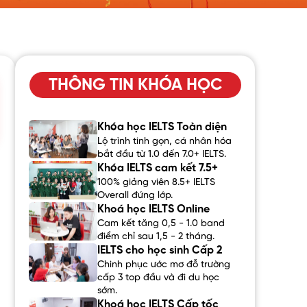
THÔNG TIN KHÓA HỌC
Khóa học IELTS Toàn diện
Lộ trình tinh gọn, cá nhân hóa
bắt đầu từ 1.0 đến 7.0+ IELTS.
Khóa IELTS cam kết 7.5+
100% giảng viên 8.5+ IELTS
Overall đứng lớp.
Khoá học IELTS Online
Cam kết tăng 0,5 - 1.0 band
điểm chỉ sau 1,5 - 2 tháng.
IELTS cho học sinh Cấp 2
Chinh phục ước mơ đỗ trường
cấp 3 top đầu và đi du học
sớm.
Khoá học IELTS Cấp tốc