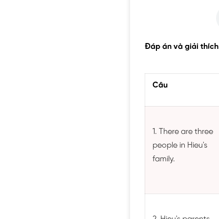
Đáp án và giải thích
Câu
1. There are three
people in Hieu's
family.