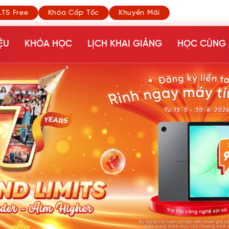
LTS Free
Khóa Cấp Tốc
Khuyến Mãi
ỆU
KHÓA HỌC
LỊCH KHAI GIẢNG
HỌC CÙNG 