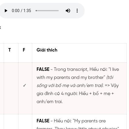
:
T
F
Giải thích
FALSE
- Trong transcript, Hiếu nói: "I live
with my parents and my brother"
(tôi
✓
sống với bố mẹ và anh/em trai)
. => Vậy
gia đình có 4 người: Hiếu + bố + mẹ +
anh/em trai.
FALSE
- Hiếu nói: "My parents are