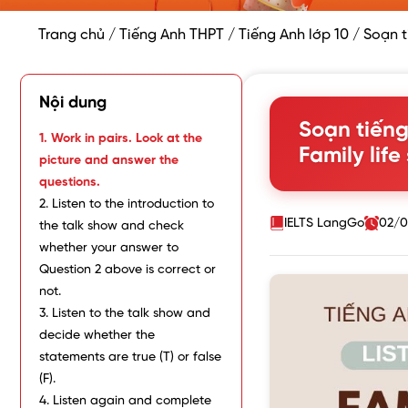
Trang chủ
/
Tiếng Anh THPT
/
Tiếng Anh lớp 10
/
Soạn t
Nội dung
Soạn tiếng
1. Work in pairs. Look at the
Family lif
picture and answer the
questions.
2. Listen to the introduction to
IELTS LangGo
02/0
the talk show and check
whether your answer to
Question 2 above is correct or
not.
3. Listen to the talk show and
decide whether the
statements are true (T) or false
(F).
4. Listen again and complete