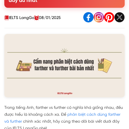
đầy đủ nhất
án
IELTS LangGo
08/01/2025
Trong tiếng Anh, farther vs further có nghĩa khá giống nhau, đều
được hiểu là khoảng cách xa. Để
phân biệt cách dùng farther
và further
chính xác nhất, hãy cùng theo dõi bài viết dưới đây
của IELTS LangGo nhé!