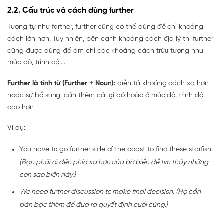
2.2. Cấu trúc và cách dùng further
Tương tự như farther, further cũng có thể dùng để chỉ khoảng
cách lớn hơn. Tuy nhiên, bên cạnh khoảng cách địa lý thì further
cũng được dùng để ám chỉ các khoảng cách trừu tượng như
mức độ, trình độ,...
Further là tính từ (Further + Noun):
diễn tả khoảng cách xa hơn
hoặc sự bổ sung, cần thêm cái gì đó hoặc ở mức độ, trình độ
cao hơn
Ví dụ:
You have to go further side of the coast to find these starfish.
(Bạn phải đi đến phía xa hơn của bờ biển để tìm thấy những
con sao biển này.)
We need further discussion to make final decision.
(Họ cần
bàn bạc thêm để đưa ra quyết định cuối cùng.)