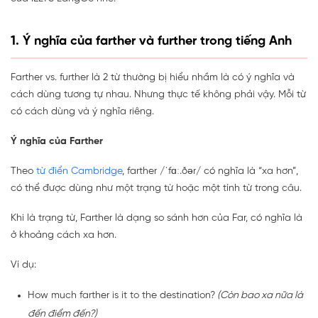
1. Ý nghĩa của farther và further trong tiếng Anh
Farther vs. further là 2 từ thường bị hiểu nhầm là có ý nghĩa và
cách dùng tương tự nhau. Nhưng thực tế không phải vậy. Mỗi từ
có cách dùng và ý nghĩa riêng.
Ý nghĩa của Farther
Theo
từ điển Cambridge
, farther /ˈfɑː.ðər/ có nghĩa là “xa hơn”,
có thể được dùng như một trạng từ hoặc một tính từ trong câu.
Khi là trạng từ, Farther
là dạng so sánh hơn của Far, có nghĩa là
ở khoảng cách xa hơn.
Ví dụ:
How much farther is it to the destination?
(Còn bao xa nữa là
đến điểm đến?)