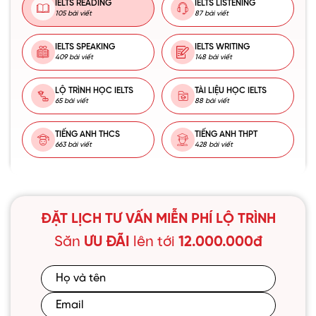
IELTS READING
IELTS LISTENING
105 bài viết
87 bài viết
IELTS SPEAKING
IELTS WRITING
409 bài viết
148 bài viết
LỘ TRÌNH HỌC IELTS
TÀI LIỆU HỌC IELTS
65 bài viết
88 bài viết
TIẾNG ANH THCS
TIẾNG ANH THPT
663 bài viết
428 bài viết
ĐẶT LỊCH TƯ VẤN MIỄN PHÍ LỘ TRÌNH
Săn
ƯU ĐÃI
lên tới
12.000.000đ