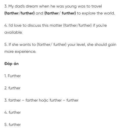
3. My dad's dream when he was young was to travel
(farther/further)
and
(farther/ further)
to explore the world.
4. I'd love to discuss this matter (farther/further) if you're
available.
5. If she wants to (farther/ further) your level, she should gain
more experience.
Đáp án
1. Further
2. further
3. farther – farther hoặc further – further
4. further
5. further