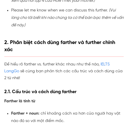
xem quá nổi tập 4 của How I met your mother.)
Please let me know when we can discuss this further.
(Vui
lòng cho tôi biết khi nào chúng ta có thể bàn bạc thêm về vấn
đề này.)
2. Phân biệt cách dùng farther và further chính
xác
Để hiểu rõ farther vs. further khác nhau như thế nào,
IELTS
LangGo
sẽ cùng bạn phân tích các cấu trúc và cách dùng của
2 từ nhé!
2.1. Cấu trúc và cách dùng farther
Farther là tính từ
Farther + noun:
chỉ khoảng cách xa hơn của người hay vật
nào đó so với một điểm mốc.