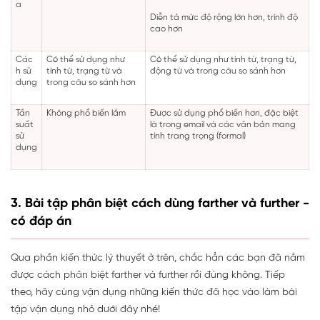
a
Diễn tả mức độ rộng lớn hơn, trình độ
cao hơn
Các
Có thể sử dụng như
Có thể sử dụng như tính từ, trạng từ,
h sử
tính từ, trạng từ và
động từ và trong câu so sánh hơn
dụng
trong câu so sánh hơn
Tần
Không phổ biến lắm
Được sử dụng phổ biến hơn, đặc biệt
suất
là trong email và các văn bản mang
sử
tính trang trọng (formal)
dụng
3. Bài tập phân biệt cách dùng farther và further -
có đáp án
Qua phần kiến thức lý thuyết ở trên, chắc hẳn các bạn đã nắm
được cách phân biệt farther và further rồi đúng không. Tiếp
theo, hãy cùng vận dụng những kiến thức đã học vào làm bài
tập vận dụng nhỏ dưới đây nhé!