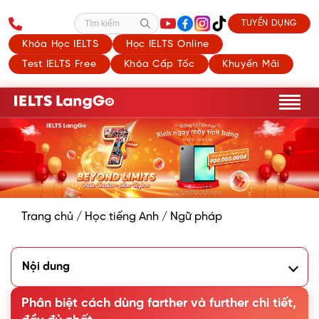
TUYỂN DỤNG
Tìm kiếm
Khóa Học IELTS
Học IELTS Online
Test IELTS Free
Khóa Cấp Tốc
Khuyến Mãi
Trang chủ
/
Học tiếng Anh
/
Ngữ pháp
Nội dung
1. Ý nghĩa của farther và further trong tiếng Anh
2. Phân biệt cách dùng farther và further chính xác
Phân biệt cách dùng farther và further chi tiết,
3. Bài tập phân biệt cách dùng farther và further - có đáp