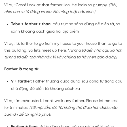
Ví dụ: Gosh! Look at that farther lion. He looks so grumpy.
(Trời,
nhìn con sư tử đằng xa kìa. Nó trông thật cáu kỉnh.)
Tobe + farther + than:
cấu trúc so sánh dùng để diễn tả, so
sánh khoảng cách giữa hai địa điểm
Ví dụ: It's farther to go from my house to your house than to go to
this building. So let's meet up here.
(Từ nhà tớ đến nhà cậu xa hơn
từ nhà tớ đến toà nhà này. Vì vậy chúng ta hãy hẹn gặp ở đây.)
Farther là trạng từ
V + farther:
Father thường được dùng sau động từ trong câu
chủ động để diễn tả khoảng cách xa
Ví dụ: I'm exhausted. I can't walk any farther. Please let me rest
for 5 minutes.
(Tôi mệt lắm rồi. Tôi không thể đi xa hơn được nữa.
Làm ơn để tôi nghỉ 5 phút)
Farther + than:
được dùng trong câu so sánh về khoảng