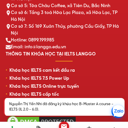
Cơ sở 5: Tòa Châu Coffee, xã Tiên Du, Bắc Ninh
Cơ sở 6: Tầng 3 toà Hòa Lạc Plaza, xã Hòa Lạc, TP
Hà Nội
Cơ sở 7: Số 169 Xuân Thủy, phường Cầu Giấy, TP Hà
Nội
Hotline: 0899.199.985
Email: info@langgo.edu.vn
THÔNG TIN KHÓA HỌC TẠI IELTS LANGGO
Khóa học IELTS cam kết đầu ra
Khóa học IELTS 7.5 Power Up
Khóa học IELTS Online trực tuyến
Khóa học IELTS cấp tốc
Lịch khai giảng lớp học mới nhất
Nguyễn Thị Yến Nhi đã đăng ký khóa học B-Master A course -
IELTS (IL 2.0 - 6.0).
Review của học viên LangGo