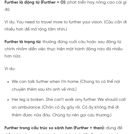
Further là động từ (Further + O):
phát triển hay nâng cao cái gì
đó
Ví dụ: You need to travel more to further your vision. (Cậu cần đi
nhiều hơn để mở rộng tầm nhìn.)
Further là trạng từ:
thường đứng cuối câu hoặc sau động từ
chính nhằm diễn việc thực hiện một hành động nào đó nhiều
hơn nữa
Ví dụ:
We can talk further when I'm home. (Chúng ta có thể nói
chuyện thêm sau khi anh về nhà.)
Her leg is broken. She can’t walk any further. We should call
an ambulance. (Chân cô ấy gãy rồi. Cô ấy không thể đi
thêm được nữa đâu. Chúng ta nên gọi cứu thương.)
Further trong cấu trúc so sánh hơn (Further + than):
dùng để