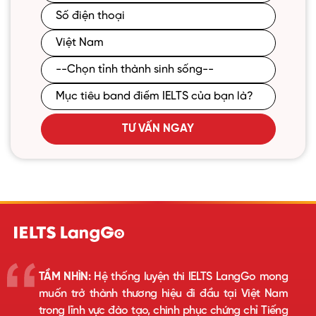
TƯ VẤN NGAY
TẦM NHÌN:
Hệ thống luyện thi IELTS LangGo mong
muốn trở thành thương hiệu đi đầu tại Việt Nam
trong lĩnh vực đào tạo, chinh phục chứng chỉ Tiếng