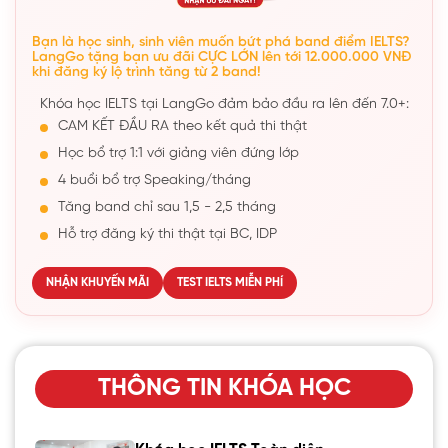
Bạn là học sinh, sinh viên muốn bứt phá band điểm IELTS?
LangGo tặng bạn ưu đãi CỰC LỚN lên tới 12.000.000 VNĐ
khi đăng ký lộ trình tăng từ 2 band!
Khóa học IELTS tại LangGo đảm bảo đầu ra lên đến 7.0+:
CAM KẾT ĐẦU RA theo kết quả thi thật
Học bổ trợ 1:1 với giảng viên đứng lớp
4 buổi bổ trợ Speaking/tháng
Tăng band chỉ sau 1,5 - 2,5 tháng
Hỗ trợ đăng ký thi thật tại BC, IDP
NHẬN KHUYẾN MÃI
TEST IELTS MIỄN PHÍ
THÔNG TIN KHÓA HỌC