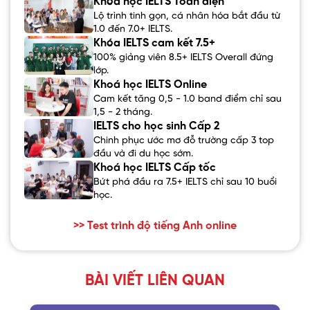
Khóa học IELTS Toàn diện
Lộ trình tinh gọn, cá nhân hóa bắt đầu từ
1.0 đến 7.0+ IELTS.
Khóa IELTS cam kết 7.5+
100% giảng viên 8.5+ IELTS Overall đứng
lớp.
Khoá học IELTS Online
Cam kết tăng 0,5 - 1.0 band điểm chỉ sau
1,5 - 2 tháng.
IELTS cho học sinh Cấp 2
Chinh phục ước mơ đỗ trường cấp 3 top
đầu và đi du học sớm.
Khoá học IELTS Cấp tốc
Bứt phá đầu ra 7.5+ IELTS chỉ sau 10 buổi
học.
>> Test trình độ tiếng Anh online
BÀI VIẾT LIÊN QUAN