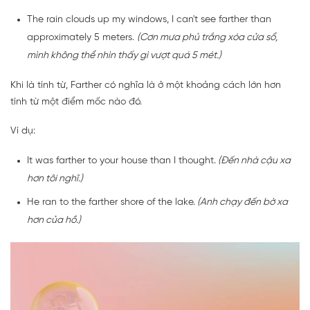
The rain clouds up my windows, I can't
see
farther than
approximately 5 meters.
(Cơn mưa phủ trắng xóa cửa sổ,
mình không thể nhìn thấy gì vượt quá 5 mét.)
Khi là tính từ, Farther có nghĩa là ở một khoảng cách lớn hơn
tính từ một điểm mốc nào đó.
Ví dụ:
It was farther to your house than I thought.
(Đến nhà cậu xa
hơn tôi nghĩ.)
He ran to the farther shore of the lake.
(Anh chạy đến bờ xa
hơn của hồ.)