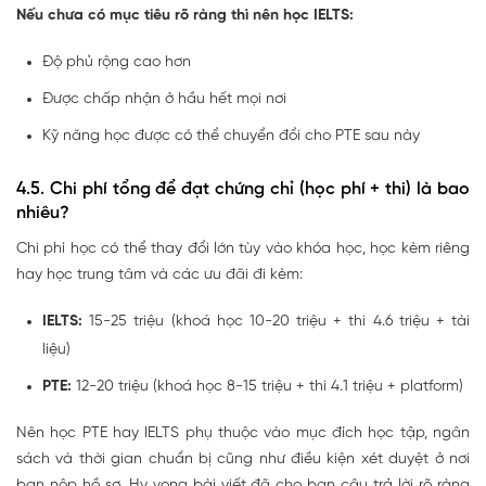
Nếu chưa có mục tiêu rõ ràng thì nên học IELTS:
Độ phủ rộng cao hơn
Được chấp nhận ở hầu hết mọi nơi
Kỹ năng học được có thể chuyển đổi cho PTE sau này
4.5. Chi phí tổng để đạt chứng chỉ (học phí + thi) là bao
nhiêu?
Chi phí học có thể thay đổi lớn tùy vào khóa học, học kèm riêng
hay học trung tâm và các ưu đãi đi kèm:
IELTS:
15-25 triệu (khoá học 10-20 triệu + thi 4.6 triệu + tài
liệu)
PTE:
12-20 triệu (khoá học 8-15 triệu + thi 4.1 triệu + platform)
Nên học PTE hay IELTS phụ thuộc vào mục đích học tập, ngân
sách và thời gian chuẩn bị cũng như điều kiện xét duyệt ở nơi
bạn nộp hồ sơ. Hy vọng bài viết đã cho bạn câu trả lời rõ ràng