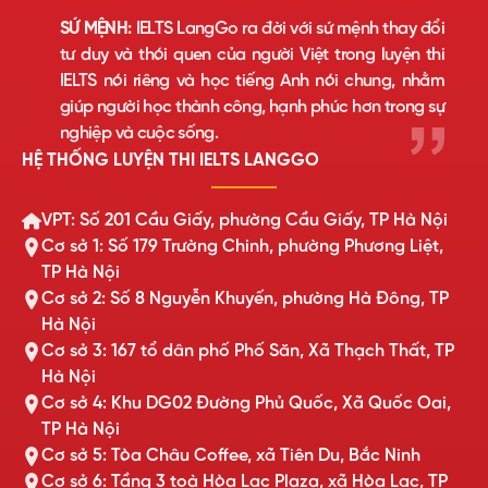
SỨ MỆNH:
IELTS LangGo ra đời với sứ mệnh thay đổi
tư duy và thói quen của người Việt trong luyện thi
IELTS nói riêng và học tiếng Anh nói chung, nhằm
giúp người học thành công, hạnh phúc hơn trong sự
nghiệp và cuộc sống.
HỆ THỐNG LUYỆN THI IELTS LANGGO
VPT: Số 201 Cầu Giấy, phường Cầu Giấy, TP Hà Nội
Cơ sở 1: Số 179 Trường Chinh, phường Phương Liệt,
TP Hà Nội
Cơ sở 2: Số 8 Nguyễn Khuyến, phường Hà Đông, TP
Hà Nội
Cơ sở 3: 167 tổ dân phố Phố Săn, Xã Thạch Thất, TP
Hà Nội
Cơ sở 4: Khu DG02 Đường Phủ Quốc, Xã Quốc Oai,
TP Hà Nội
Cơ sở 5: Tòa Châu Coffee, xã Tiên Du, Bắc Ninh
Cơ sở 6: Tầng 3 toà Hòa Lạc Plaza, xã Hòa Lạc, TP