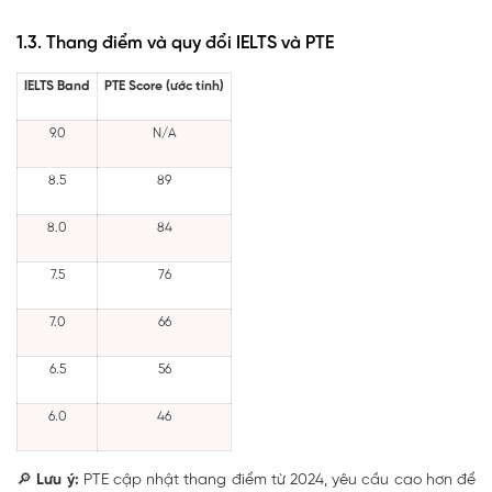
1.3. Thang điểm và quy đổi IELTS và PTE
IELTS Band
PTE Score (ước tính)
9.0
N/A
8.5
89
8.0
84
7.5
76
7.0
66
6.5
56
6.0
46
🔎
Lưu ý:
PTE cập nhật thang điểm từ 2024, yêu cầu cao hơn để