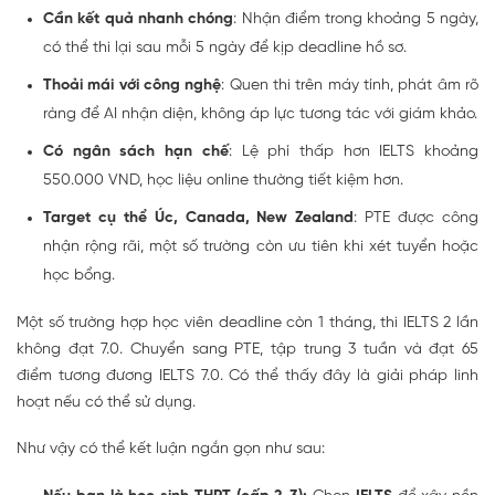
Cần kết quả nhanh chóng
: Nhận điểm trong khoảng 5 ngày,
có thể thi lại sau mỗi 5 ngày để kịp deadline hồ sơ.
Thoải mái với công nghệ
: Quen thi trên máy tính, phát âm rõ
ràng để AI nhận diện, không áp lực tương tác với giám khảo.
Có ngân sách hạn chế
: Lệ phí thấp hơn IELTS khoảng
550.000 VND, học liệu online thường tiết kiệm hơn.
Target cụ thể Úc, Canada, New Zealand
: PTE được công
nhận rộng rãi, một số trường còn ưu tiên khi xét tuyển hoặc
học bổng.
Một số trường hợp học viên deadline còn 1 tháng, thi IELTS 2 lần
không đạt 7.0. Chuyển sang PTE, tập trung 3 tuần và đạt 65
điểm tương đương IELTS 7.0. Có thể thấy đây là giải pháp linh
hoạt nếu có thể sử dụng.
Như vậy có thể kết luận ngắn gọn như sau: