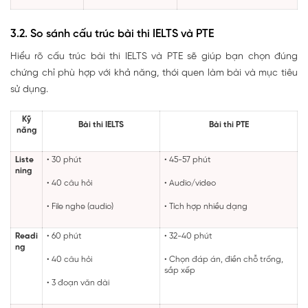
3.2. So sánh cấu trúc bài thi IELTS và PTE
Hiểu rõ cấu trúc bài thi IELTS và PTE sẽ giúp bạn chọn đúng
chứng chỉ phù hợp với khả năng, thói quen làm bài và mục tiêu
sử dụng.
Kỹ
Bài thi IELTS
Bài thi PTE
năng
Liste
• 30 phút
• 45-57 phút
ning
• 40 câu hỏi
• Audio/video
• File nghe (audio)
• Tích hợp nhiều dạng
Readi
• 60 phút
• 32-40 phút
ng
• 40 câu hỏi
• Chọn đáp án, điền chỗ trống,
sắp xếp
• 3 đoạn văn dài