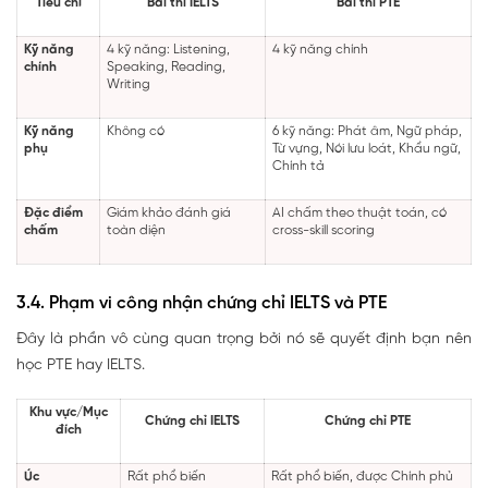
Tiêu chí
Bài thi IELTS
Bài thi PTE
Kỹ năng
4 kỹ năng: Listening,
4 kỹ năng chính
chính
Speaking, Reading,
Writing
Kỹ năng
Không có
6 kỹ năng: Phát âm, Ngữ pháp,
phụ
Từ vựng, Nói lưu loát, Khẩu ngữ,
Chính tả
Đặc điểm
Giám khảo đánh giá
AI chấm theo thuật toán, có
chấm
toàn diện
cross-skill scoring
3.4. Phạm vi công nhận chứng chỉ IELTS và PTE
Đây là phần vô cùng quan trọng bởi nó sẽ quyết định bạn nên
học PTE hay IELTS.
Khu vực/Mục
Chứng chỉ IELTS
Chứng chỉ PTE
đích
Úc
Rất phổ biến
Rất phổ biến, được Chính phủ