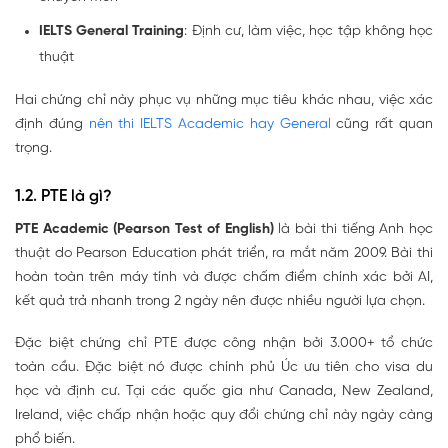
IELTS General Training
: Định cư, làm việc, học tập không học
thuật
Hai chứng chỉ này phục vụ những mục tiêu khác nhau, việc xác
định đúng
nên thi IELTS Academic hay General
cũng rất quan
trọng.
1.2. PTE là gì?
PTE Academic (Pearson Test of English)
là bài thi tiếng Anh học
thuật do Pearson Education phát triển, ra mắt năm 2009. Bài thi
hoàn toàn trên máy tính và được chấm điểm chính xác bởi AI,
kết quả trả nhanh trong 2 ngày nên được nhiều người lựa chọn.
Đặc biệt chứng chỉ PTE được công nhận bởi 3.000+ tổ chức
toàn cầu. Đặc biệt nó được chính phủ Úc ưu tiên cho visa du
học và định cư. Tại các quốc gia như Canada, New Zealand,
Ireland, việc chấp nhận hoặc quy đổi chứng chỉ này ngày càng
phổ biến.