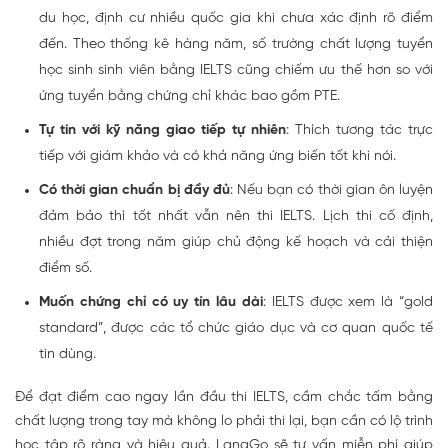
du học, định cư nhiều quốc gia khi chưa xác định rõ điểm
đến. Theo thống kê hàng năm, số trường chất lượng tuyển
học sinh sinh viên bằng IELTS cũng chiếm ưu thế hơn so với
ứng tuyển bằng chứng chỉ khác bao gồm PTE.
Tự tin với kỹ năng giao tiếp tự nhiên
: Thích tương tác trực
tiếp với giám khảo và có khả năng ứng biến tốt khi nói.
Có thời gian chuẩn bị đầy đủ
: Nếu bạn có thời gian ôn luyện
đảm bảo thì tốt nhất vẫn nên thi IELTS. Lịch thi cố định,
nhiều đợt trong năm giúp chủ động kế hoạch và cải thiện
điểm số.
Muốn chứng chỉ có uy tín lâu dài
: IELTS được xem là “gold
standard”, được các tổ chức giáo dục và cơ quan quốc tế
tin dùng.
Để đạt điểm cao ngay lần đầu thi IELTS, cầm chắc tấm bằng
chất lượng trong tay mà không lo phải thi lại, bạn cần có lộ trình
học tập rõ ràng và hiệu quả. LangGo sẽ tư vấn miễn phí giúp