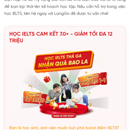
để bạn kịp thời lên kế hoạch học tập. Nếu cần hỗ trợ trong việc
học IELTS, liên hệ ngay với LangGo để được tư vấn nhé!
HỌC IELTS CAM KẾT 7.0+ - GIẢM TỐI ĐA 12
TRIỆU
Bạn là học sinh, sinh viên muốn bứt phá band điểm IELTS?