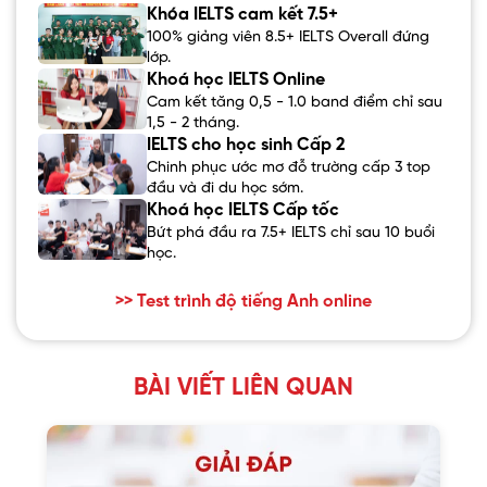
Khóa IELTS cam kết 7.5+
100% giảng viên 8.5+ IELTS Overall đứng
lớp.
Khoá học IELTS Online
Cam kết tăng 0,5 - 1.0 band điểm chỉ sau
1,5 - 2 tháng.
IELTS cho học sinh Cấp 2
Chinh phục ước mơ đỗ trường cấp 3 top
đầu và đi du học sớm.
Khoá học IELTS Cấp tốc
Bứt phá đầu ra 7.5+ IELTS chỉ sau 10 buổi
học.
>> Test trình độ tiếng Anh online
BÀI VIẾT LIÊN QUAN