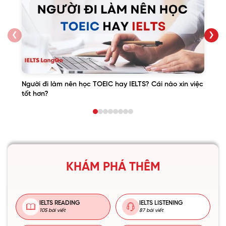
❮
❯
Người đi làm nên học TOEIC hay IELTS? Cái nào xin việc
tốt hơn?
KHÁM PHÁ THÊM
IELTS READING
IELTS LISTENING
105 bài viết
87 bài viết