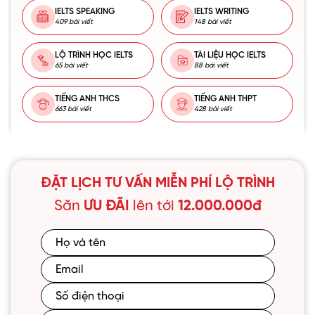
IELTS SPEAKING
IELTS WRITING
409 bài viết
148 bài viết
LỘ TRÌNH HỌC IELTS
TÀI LIỆU HỌC IELTS
65 bài viết
88 bài viết
TIẾNG ANH THCS
TIẾNG ANH THPT
663 bài viết
428 bài viết
ĐẶT LỊCH TƯ VẤN MIỄN PHÍ LỘ TRÌNH
Săn
ƯU ĐÃI
lên tới
12.000.000đ