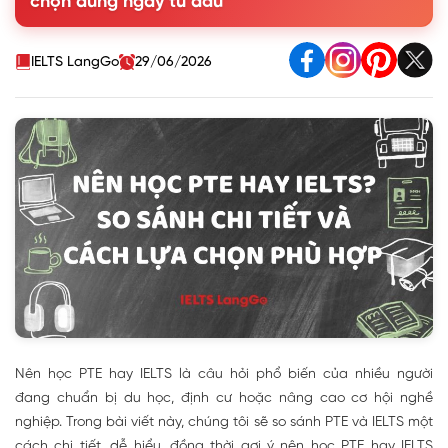
chọn đúng ngay từ đầu
1.3. Thang điểm và quy đổi IELTS và PTE
2. Nên học PTE hay IELTS?
3. So sánh tổng quan chứng chỉ PTE và IELTS
IELTS LangGo
29/06/2026
4. Các câu hỏi thường gặp về việc nên thi PTE hay IELTS
Nên học PTE hay IELTS là câu hỏi phổ biến của nhiều người
đang chuẩn bị du học, định cư hoặc nâng cao cơ hội nghề
nghiệp. Trong bài viết này, chúng tôi sẽ so sánh PTE và IELTS một
cách chi tiết, dễ hiểu, đồng thời gợi ý nên học PTE hay IELTS