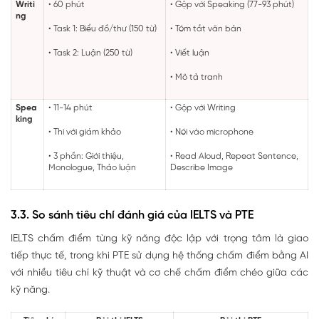
Writi
• 60 phút
• Gộp với Speaking (77-93 phút)
ng
• Task 1: Biểu đồ/thư (150 từ)
• Tóm tắt văn bản
• Task 2: Luận (250 từ)
• Viết luận
• Mô tả tranh
Spea
• 11-14 phút
• Gộp với Writing
king
• Thi với giám khảo
• Nói vào microphone
• 3 phần: Giới thiệu,
• Read Aloud, Repeat Sentence,
Monologue, Thảo luận
Describe Image
3.3. So sánh tiêu chí đánh giá của IELTS và PTE
IELTS chấm điểm từng kỹ năng độc lập với trọng tâm là giao
tiếp thực tế, trong khi PTE sử dụng hệ thống chấm điểm bằng AI
với nhiều tiêu chí kỹ thuật và cơ chế chấm điểm chéo giữa các
kỹ năng.