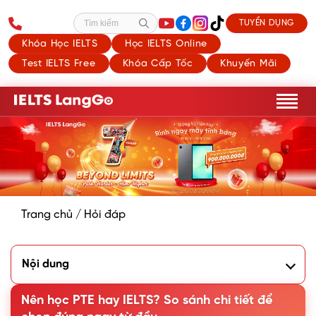
TUYỂN DỤNG
Tìm kiếm
Khóa Học IELTS
Học IELTS Online
Test IELTS Free
Khóa Cấp Tốc
Khuyến Mãi
Trang chủ
/
Hỏi đáp
Nội dung
1. Khái niệm chứng chỉ PTE và IELTS
Nên học PTE hay IELTS? So sánh chi tiết để
1.1. IELTS là gì?
1.2. PTE là gì?