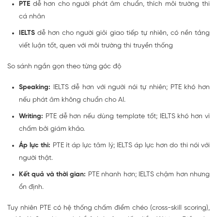
PTE
dễ hơn cho người phát âm chuẩn, thích môi trường thi
cá nhân
IELTS
dễ hơn cho người giỏi giao tiếp tự nhiên, có nền tảng
viết luận tốt, quen với môi trường thi truyền thống
So sánh ngắn gọn theo từng góc độ
Speaking:
IELTS dễ hơn với người nói tự nhiên; PTE khó hơn
nếu phát âm không chuẩn cho AI.
Writing:
PTE dễ hơn nếu dùng template tốt; IELTS khó hơn vì
chấm bởi giám khảo.
Áp lực thi:
PTE ít áp lực tâm lý; IELTS áp lực hơn do thi nói với
người thật.
Kết quả và thời gian:
PTE nhanh hơn; IELTS chậm hơn nhưng
ổn định.
Tuy nhiên PTE có hệ thống chấm điểm chéo (cross-skill scoring),