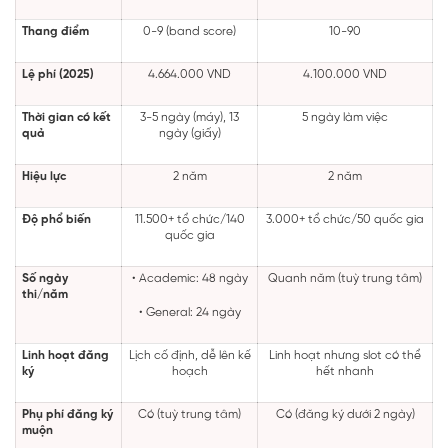
Thang điểm
0-9 (band score)
10-90
Lệ phí (2025)
4.664.000 VND
4.100.000 VND
Thời gian có kết
3-5 ngày (máy), 13
5 ngày làm việc
quả
ngày (giấy)
Hiệu lực
2 năm
2 năm
Độ phổ biến
11.500+ tổ chức/140
3.000+ tổ chức/50 quốc gia
quốc gia
Số ngày
• Academic: 48 ngày
Quanh năm (tuỳ trung tâm)
thi/năm
• General: 24 ngày
Linh hoạt đăng
Lịch cố định, dễ lên kế
Linh hoạt nhưng slot có thể
ký
hoạch
hết nhanh
Phụ phí đăng ký
Có (tuỳ trung tâm)
Có (đăng ký dưới 2 ngày)
muộn