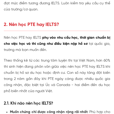
đạt mức điểm tương đương IELTS. Luôn kiểm tra yêu cầu cụ thể
của trường/cơ quan.
2. Nên học PTE hay IELTS?
Nên học PTE hay IELTS
phụ vào nhu cầu học, thời gian chuẩn bị
cho việc học và thi cũng như điều kiện nộp hồ sơ
tại quốc gia,
trường mà bạn muốn đến.
Theo thống kê từ các trung tâm luyện thi tại Việt Nam, hơn 60%
thí sinh hiện đang phân vân giữa việc nên học PTE hay IELTS khi
chuẩn bị hồ sơ du học hoặc định cư. Con số này tăng đột biến
trong 2 năm gần đây khi PTE ngày càng được nhiều quốc gia
công nhận, đặc biệt tại Úc và Canada - hai điểm đến du học
phổ biến nhất của người Việt.
2.1. Khi nào nên học IELTS?
Muốn chứng chỉ được công nhận rộng rãi nhất
: Phù hợp cho