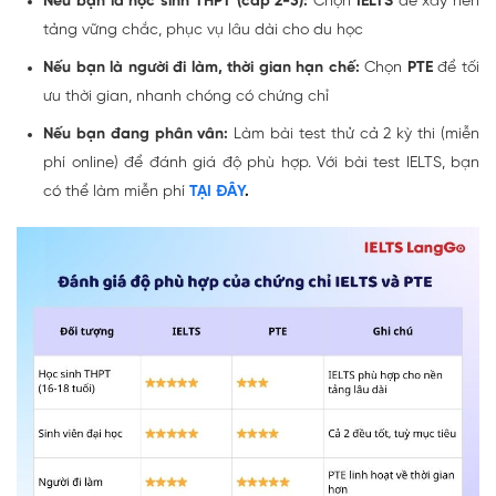
Nếu bạn là học sinh THPT (cấp 2-3):
Chọn
IELTS
để xây nền
tảng vững chắc, phục vụ lâu dài cho du học
Nếu bạn là người đi làm, thời gian hạn chế:
Chọn
PTE
để tối
ưu thời gian, nhanh chóng có chứng chỉ
Nếu bạn đang phân vân:
Làm bài test thử cả 2 kỳ thi (miễn
phí online) để đánh giá độ phù hợp. Với bài test IELTS, bạn
có thể làm miễn phí
TẠI ĐÂY
.