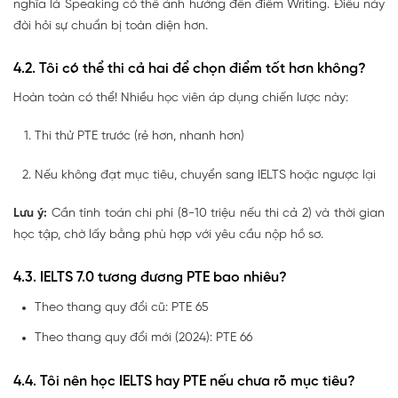
nghĩa là Speaking có thể ảnh hưởng đến điểm Writing. Điều này
đòi hỏi sự chuẩn bị toàn diện hơn.
4.2. Tôi có thể thi cả hai để chọn điểm tốt hơn không?
Hoàn toàn có thể! Nhiều học viên áp dụng chiến lược này:
Thi thử PTE trước (rẻ hơn, nhanh hơn)
Nếu không đạt mục tiêu, chuyển sang IELTS hoặc ngược lại
Lưu ý:
Cần tính toán chi phí (8-10 triệu nếu thi cả 2) và thời gian
học tập, chờ lấy bằng phù hợp với yêu cầu nộp hồ sơ.
4.3. IELTS 7.0 tương đương PTE bao nhiêu?
Theo thang quy đổi cũ: PTE 65
Theo thang quy đổi mới (2024): PTE 66
4.4. Tôi nên học IELTS hay PTE nếu chưa rõ mục tiêu?