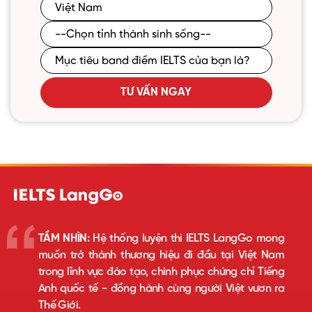
TƯ VẤN NGAY
TẦM NHÌN:
Hệ thống luyện thi IELTS LangGo mong
muốn trở thành thương hiệu đi đầu tại Việt Nam
trong lĩnh vực đào tạo, chinh phục chứng chỉ Tiếng
Anh quốc tế - đồng hành cùng người Việt vươn ra
Thế Giới.