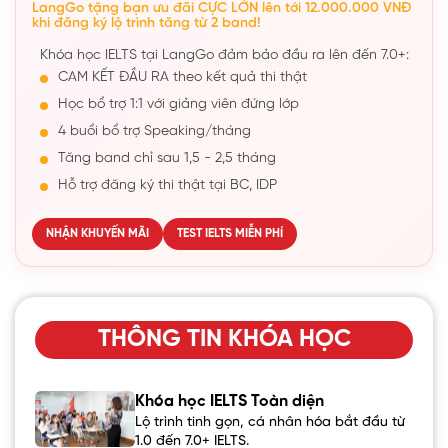
LangGo tặng bạn ưu đãi CỰC LỚN lên tới 12.000.000 VNĐ
khi đăng ký lộ trình tăng từ 2 band!
Khóa học IELTS tại LangGo đảm bảo đầu ra lên đến 7.0+:
CAM KẾT ĐẦU RA theo kết quả thi thật
Học bổ trợ 1:1 với giảng viên đứng lớp
4 buổi bổ trợ Speaking/tháng
Tăng band chỉ sau 1,5 - 2,5 tháng
Hỗ trợ đăng ký thi thật tại BC, IDP
NHẬN KHUYẾN MÃI
TEST IELTS MIỄN PHÍ
THÔNG TIN KHÓA HỌC
Khóa học IELTS Toàn diện
Lộ trình tinh gọn, cá nhân hóa bắt đầu từ
1.0 đến 7.0+ IELTS.