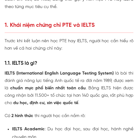
theo từng mục tiêu cụ thể.
1. Khái niệm chứng chỉ PTE và IELTS
Trước khi kết luận nên học PTE hay IELTS, người học cần hiểu rõ
hơn về cả hai chứng chỉ này:
1.1. IELTS là gì?
IELTS (International English Language Testing System)
là bài thi
đánh giá năng lực tiếng Anh quốc tế ra đời năm 1989, được xem
là
chuẩn mực phổ biến nhất toàn cầu
. Bằng IELTS hiện được
công nhận bởi 11.500+ tổ chức tại hơn 140 quốc gia, rất phù hợp
cho
du học, định cư, xin việc quốc tế
.
Có
2 hình thức
thi người học cần nắm rõ:
IELTS Academic
: Du học đại học, sau đại học, hành nghề
chuyên môn