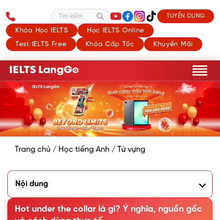
TUYỂN DỤNG
Tìm kiếm
Khóa Học IELTS
Học IELTS Online
Test IELTS Free
Khóa Cấp Tốc
Khuyến Mãi
Trang chủ
/
Học tiếng Anh
/
Từ vựng
Nội dung
1. Hot under the collar là gì?
2. Nguồn gốc của idiom Hot under the collar
Hot under the collar là gì? Ý nghĩa, nguồn gốc
3. Cách sử dụng Hot under the collar