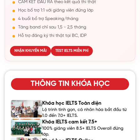
CAM KẾT ĐẦU RA theo kết quả thi thật
Học bổ trợ 1:1 với giảng viên đứng lớp
4 buổi bổ trợ Speaking/tháng
Tăng band chỉ sau 1,5 - 2,5 tháng
Hỗ trợ đăng ký thi thật tại BC, IDP
NHẬN KHUYẾN MÃI
TEST IELTS MIỄN PHÍ
THÔNG TIN KHÓA HỌC
Khóa học IELTS Toàn diện
Lộ trình tinh gọn, cá nhân hóa bắt đầu từ
1.0 đến 7.0+ IELTS.
Khóa IELTS cam kết 7.5+
100% giảng viên 8.5+ IELTS Overall đứng
lớp.