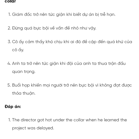
collar
Giám đốc trở nên tức giận khi biết dự án bị trễ hạn.
Đừng quá bực bội về vấn đề nhỏ như vậy.
Cô ấy cảm thấy khó chịu khi ai đó đề cập đến quá khứ của
cô ấy.
Anh ta trở nên tức giận khi đội của anh ta thua trận đấu
quan trọng.
Buổi họp khiến mọi người trở nên bực bội vì không đạt được
thỏa thuận.
Đáp án:
The director got hot under the collar when he learned the
project was delayed.