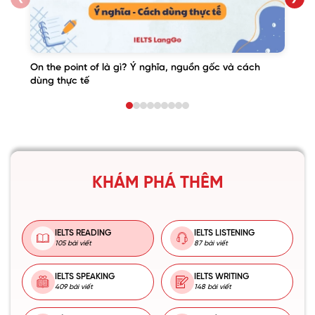
On the point of là gì? Ý nghĩa, nguồn gốc và cách
dùng thực tế
KHÁM PHÁ THÊM
IELTS READING
IELTS LISTENING
105 bài viết
87 bài viết
IELTS SPEAKING
IELTS WRITING
409 bài viết
148 bài viết