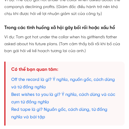
Ví dụ: The CEO got hot under the collar when asked about the
company's declining profits. (Giám đốc điều hành trở nên khó
chịu khi được hỏi về lợi nhuận giảm sút của công ty.)
Trong các tình huống xã hội gây bối rối hoặc xấu hổ
Ví dụ: Tom got hot under the collar when his girlfriend's father
asked about his future plans. (Tom cảm thấy bối rối khi bố của
bạn gái hỏi về kế hoạch tương lai của anh.)
Có thể bạn quan tâm:
Off the record là gì? Ý nghĩa, nguồn gốc, cách dùng
và từ đồng nghĩa
Best wishes to you là gì? Ý nghĩa, cách dùng và các
cụm từ đồng nghĩa
Red tape là gì? Nguồn gốc, cách dùng, từ đồng
nghĩa và bài tập