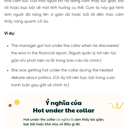
thái cảm xúc của một người khi họ đang cảm thấy tức giận, bối
rối hoặc bực bội về một tình huống cụ thể. Cụm từ này gợi hình
ảnh người đó nóng lên vì giận dữ hoặc bối rối đến mức cảm
thấy nóng quanh cổ áo.
Ví dụ:
The manager got hot under the collar when he discovered
the error in the financial report. (Người quản lý trở nên tức
giận khi phát hiện ra lỗi trong báo cáo tài chính.)
She was getting hot under the collar during the heated
debate about politics. (Cô ấy trở nên bực bội trong cuộc
tranh luận gay gắt về chính trị.)