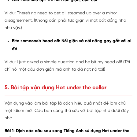
Get steamed up: Trở nên tức giận, bực bội
Ví dụ: There's no need to get all steamed up over a minor
disagreement. (Không cần phải tức giận vì một bất đồng nhỏ
như vậy.)
Bite someone's head off: Nổi giận và nói năng gay gắt với ai
đó
Ví dụ: I just asked a simple question and he bit my head off! (Tôi
chỉ hỏi một câu đơn giản mà anh ta đã nạt nộ tôi!)
5. Bài tập vận dụng Hot under the collar
Vận dụng vào làm bài tập là cách hiệu quả nhất để làm chủ
một idiom mới. Các bạn cùng thử sức với bài tập nhỏ dưới đây
nhé.
Bài 1: Dịch các câu sau sang Tiếng Anh sử dụng Hot under the