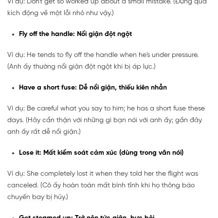
Ví dụ: Don't get so worked up about a small mistake. (Đừng quá
kích động về một lỗi nhỏ như vậy.)
Fly off the handle: Nổi giận đột ngột
Ví dụ: He tends to fly off the handle when he's under pressure.
(Anh ấy thường nổi giận đột ngột khi bị áp lực.)
Have a short fuse: Dễ nổi giận, thiếu kiên nhẫn
Ví dụ: Be careful what you say to him; he has a short fuse these
days. (Hãy cẩn thận với những gì bạn nói với anh ấy; gần đây
anh ấy rất dễ nổi giận.)
Lose it: Mất kiểm soát cảm xúc (dùng trong văn nói)
Ví dụ: She completely lost it when they told her the flight was
canceled. (Cô ấy hoàn toàn mất bình tĩnh khi họ thông báo
chuyến bay bị hủy.)