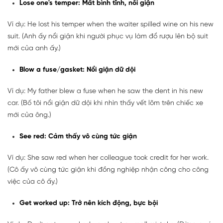
Lose one's temper: Mất bình tĩnh, nổi giận
Ví dụ: He lost his temper when the waiter spilled wine on his new
suit. (Anh ấy nổi giận khi người phục vụ làm đổ rượu lên bộ suit
mới của anh ấy.)
Blow a fuse/gasket: Nổi giận dữ dội
Ví dụ: My father blew a fuse when he saw the dent in his new
car. (Bố tôi nổi giận dữ dội khi nhìn thấy vết lõm trên chiếc xe
mới của ông.)
See red: Cảm thấy vô cùng tức giận
Ví dụ: She saw red when her colleague took credit for her work.
(Cô ấy vô cùng tức giận khi đồng nghiệp nhận công cho công
việc của cô ấy.)
Get worked up: Trở nên kích động, bực bội