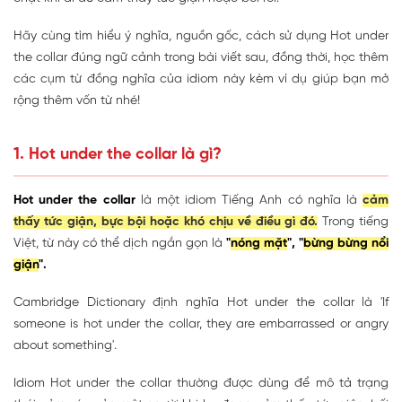
Hãy cùng tìm hiểu ý nghĩa, nguồn gốc, cách sử dụng Hot under
the collar đúng ngữ cảnh trong bài viết sau, đồng thời, học thêm
các cụm từ đồng nghĩa của idiom này kèm ví dụ giúp bạn mở
rộng thêm vốn từ nhé!
1. Hot under the collar là gì?
Hot under the collar
là một idiom Tiếng Anh có nghĩa là
cảm
thấy tức giận, bực bội hoặc khó chịu về điều gì đó.
Trong tiếng
Việt, từ này có thể dịch ngắn gọn là
"
nóng mặt
",
"
bừng bừng nổi
giận
".
Cambridge Dictionary định nghĩa Hot under the collar là 'If
someone is hot under the collar, they are embarrassed or angry
about something'.
Idiom Hot under the collar thường được dùng để mô tả trạng