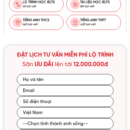
LỘ TRÌNH HỌC IELTS
TÀI LIỆU HỌC IELTS
65 bài viết
88 bài viết
TIẾNG ANH THCS
TIẾNG ANH THPT
663 bài viết
428 bài viết
ĐẶT LỊCH TƯ VẤN MIỄN PHÍ LỘ TRÌNH
Săn
ƯU ĐÃI
lên tới
12.000.000đ