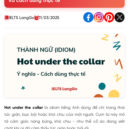
và cách dùng thực tế
4. Idiom hoặc cụm từ đồng nghĩa với Hot under the collar
5. Bài tập vận dụng Hot under the collar
IELTS LangGo
11/03/2025
Hot under the collar
là idiom tiếng Anh dùng để chỉ trạng thái
tức giận, bực bội hoặc khó chịu của một người. Cụm từ này mô
tả cảm giác nóng bừng, khó chịu - như thể cổ áo đang siết
chặt khi ai đó cảm thấy tức giận hoặc bối rối.