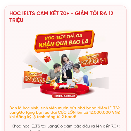
HỌC IELTS CAM KẾT 7.0+ - GIẢM TỐI ĐA 12
TRIỆU
Bạn là học sinh, sinh viên muốn bứt phá band điểm IELTS?
LangGo tặng bạn ưu đãi CỰC LỚN lên tới 12.000.000 VNĐ
khi đăng ký lộ trình tăng từ 2 band!
Khóa học IELTS tại LangGo đảm bảo đầu ra lên đến 7.0+: