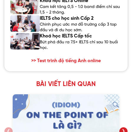
Khoá học IELTS Online
Cam kết tăng 0,5 - 1.0 band điểm chỉ sau
1,5 - 2 tháng.
IELTS cho học sinh Cấp 2
Chinh phục ước mơ đỗ trường cấp 3 top
đầu và đi du học sớm.
Khoá học IELTS Cấp tốc
Bứt phá đầu ra 7.5+ IELTS chỉ sau 10 buổi
học.
>> Test trình độ tiếng Anh online
BÀI VIẾT LIÊN QUAN
❮
❯