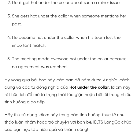
Don't get hot under the collar about such a minor issue.
She gets hot under the collar when someone mentions her
past.
He became hot under the collar when his team lost the
important match.
The meeting made everyone hot under the collar because
no agreement was reached.
Hy vọng qua bài học này, các bạn đã nắm được ý nghĩa, cách
dùng và các từ đồng nghĩa của
Hot under the collar
. Idiom này
rất hữu ích để mô tả trạng thái tức giận hoặc bối rối trong nhiều
tình huống giao tiếp.
Hãy thử sử dụng idiom này trong các tình huống thực tế như
thảo luận nhóm hoặc trò chuyện với bạn bè. IELTS LangGo chúc
các bạn học tập hiệu quả và thành công!