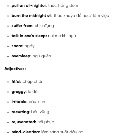
pull an all-nighter
: thức trắng đêm
burn the midnight oil:
thức khuya để học/ làm việc
suffer from:
chịu đựng
talk in one’s sleep:
nói mớ khi ngủ
snore:
ngáy
oversleep:
ngủ quên
Adjectives:
fitful:
chập chờn
groggy:
lờ đờ
irritable:
cáu kỉnh
recurring
: bền vững
rejuvenated:
hồi phục
mind-clearing:
làm sáng suốt đầu óc