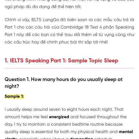
ngữ pháp đủ đa dạng để thể hiện tốt.
Chính vì vậy, IELTS LangGo đã biên soạn ra các mẫu câu trả lời
Part 1 cho các câu hỏi của Cambridge 18 Test 4 phần Speaking
Part 1 này để các bạn có thể trau dồi thêm về từ vựng cũng như
các cấu trúc hay để chinh phục bài thi sắp tới nhé!
1. IELTS Speaking Part 1: Sample Topic Sleep
Question 1. How many hours do you usually sleep at
night?
Sample 1:
I usually sleep around seven to eight hours each night. That
amount helps me feel
energized
and focused throughout the
day. I try to maintain a consistent bedtime routine because
quality sleep is essential for both my physical health and
mental