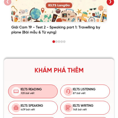
❮
❯
Giải Cam 19 - Test 2 - Speaking part 1: Travelling by
plane (Bài mẫu & Từ vựng)
KHÁM PHÁ THÊM
IELTS READING
IELTS LISTENING
105 bài viết
87 bài viết
IELTS SPEAKING
IELTS WRITING
409 bài viết
148 bài viết