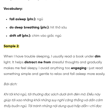
Vocabulary:
fall asleep (phr.):
ngủ
do deep breathing (phr.):
hít thở sâu
drift off (phr.):
chìm vào giấc ngủ
Sample 2:
When I have trouble sleeping, I usually read a book under
dim
light. It helps
distract me from
stressful thoughts and gradually
makes me feel sleepy. I avoid anything too
engaging
—just read
something simple and gentle to relax and fall asleep more easily.
Bài dịch:
Khi tôi khó ngủ, tôi thường đọc sách dưới ánh đèn mờ. Điều này
giúp tôi xao nhãng khỏi những suy nghĩ căng thẳng và dần cảm
thấy buồn ngủ. Tôi tránh những nội dung quá hấp dẫn—chỉ đọc