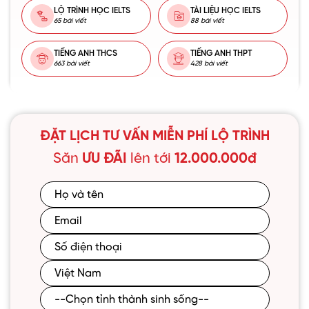
LỘ TRÌNH HỌC IELTS
TÀI LIỆU HỌC IELTS
65 bài viết
88 bài viết
TIẾNG ANH THCS
TIẾNG ANH THPT
663 bài viết
428 bài viết
ĐẶT LỊCH TƯ VẤN MIỄN PHÍ LỘ TRÌNH
Săn
ƯU ĐÃI
lên tới
12.000.000đ