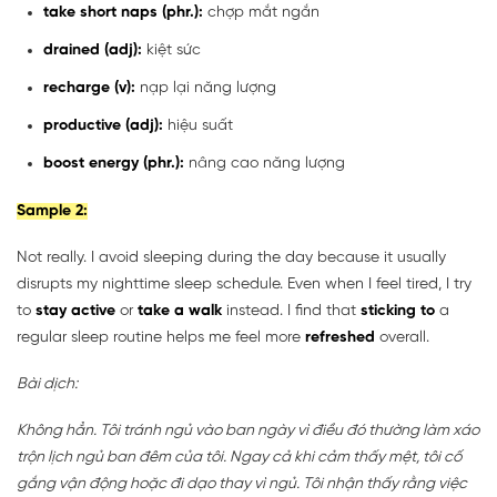
take short naps (phr.):
chợp mắt ngắn
drained (adj):
kiệt sức
recharge (v):
nạp lại năng lượng
productive (adj):
hiệu suất
boost energy (phr.):
nâng cao năng lượng
Sample 2:
Not really. I avoid sleeping during the day because it usually
disrupts my nighttime sleep schedule. Even when I feel tired, I try
to
stay active
or
take a walk
instead. I find that
sticking to
a
regular sleep routine helps me feel more
refreshed
overall.
Bài dịch:
Không hẳn. Tôi tránh ngủ vào ban ngày vì điều đó thường làm xáo
trộn lịch ngủ ban đêm của tôi. Ngay cả khi cảm thấy mệt, tôi cố
gắng vận động hoặc đi dạo thay vì ngủ. Tôi nhận thấy rằng việc