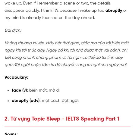
wake up. Even if I remember a scene or two, the details
disappear quickly. I think it’s because I wake up too
abruptly
or
my mind is already focused on the day ahead.
Bài dịch:
Không thường xuyên. Hầu hết thời gian, giấc mơ của tôi biến mất
ngay khi tôi thức dậy. Ngay cả khi tôi nhớ được một vài cảnh, chi
tiết cũng nhanh chóng phai mờ. Tôi nghĩ có thể do tôi tỉnh dậy
quá đột ngột hoặc tâm trí đã chuyển sang lo nghĩ cho ngày mới.
Vocabulary:
fade (v):
biến mất, mờ đi
abruptly (adv):
một cách đột ngột
2.
Từ vựng Topic Sleep - IELTS Speaking Part 1
Nouns: