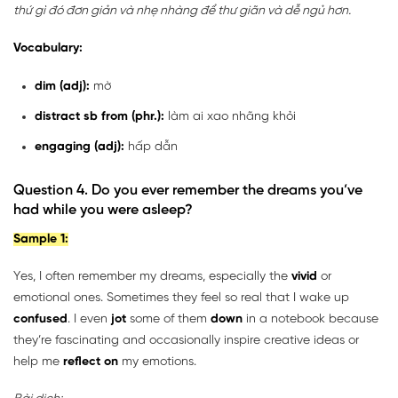
thứ gì đó đơn giản và nhẹ nhàng để thư giãn và dễ ngủ hơn.
Vocabulary:
dim (adj):
mờ
distract sb from (phr.):
làm ai xao nhãng khỏi
engaging (adj):
hấp dẫn
Question 4. Do you ever remember the dreams you’ve
had while you were asleep?
Sample 1:
Yes, I often remember my dreams, especially the
vivid
or
emotional ones. Sometimes they feel so real that I wake up
confused
. I even
jot
some of them
down
in a notebook because
they’re fascinating and occasionally inspire creative ideas or
help me
reflect on
my emotions.