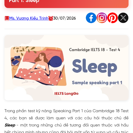
Part 1: Sleep
Question 2. Do you sometimes sleep during the day?
Why/ Why not?
Question 3. What do you do if you can’t get to sleep at
Ms. Vương Kiều Trinh
30/07/2026
night? Why?
Question 4. Do you ever remember the dreams you’ve
had while you were asleep?
2. Từ vựng Topic Sleep - IELTS Speaking Part 1
Trong phần test kỹ năng Speaking Part 1 của Cambridge 18 Test
4, các bạn sẽ được làm quen với các câu hỏi thuộc chủ đề
Sleep
- một trong những chủ đề tương đối quen thuộc với hầu
hết chúng mình nhưng cũng đòi hỏi một vốn từ vựng và cấu trúc