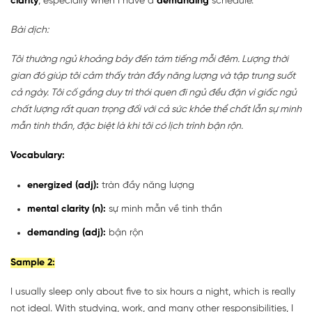
clarity
, especially when I have a
demanding
schedule.
Bài dịch:
Tôi thường ngủ khoảng bảy đến tám tiếng mỗi đêm. Lượng thời
gian đó giúp tôi cảm thấy tràn đầy năng lượng và tập trung suốt
cả ngày. Tôi cố gắng duy trì thói quen đi ngủ đều đặn vì giấc ngủ
chất lượng rất quan trọng đối với cả sức khỏe thể chất lẫn sự minh
mẫn tinh thần, đặc biệt là khi tôi có lịch trình bận rộn.
Vocabulary:
energized (adj):
tràn đầy năng lượng
mental clarity (n):
sự minh mẫn về tinh thần
demanding (adj):
bận rộn
Sample 2:
I usually sleep only about five to six hours a night, which is really
not ideal. With studying, work, and many other responsibilities, I