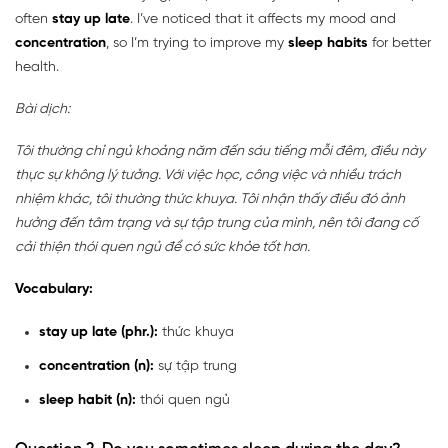
often
stay up late
. I’ve noticed that it affects my mood and
concentration
, so I’m trying to improve my
sleep habits
for better
health.
Bài dịch:
Tôi thường chỉ ngủ khoảng năm đến sáu tiếng mỗi đêm, điều này
thực sự không lý tưởng. Với việc học, công việc và nhiều trách
nhiệm khác, tôi thường thức khuya. Tôi nhận thấy điều đó ảnh
hưởng đến tâm trạng và sự tập trung của mình, nên tôi đang cố
cải thiện thói quen ngủ để có sức khỏe tốt hơn.
Vocabulary:
stay up late (phr.):
thức khuya
concentration (n):
sự tập trung
sleep habit (n):
thói quen ngủ