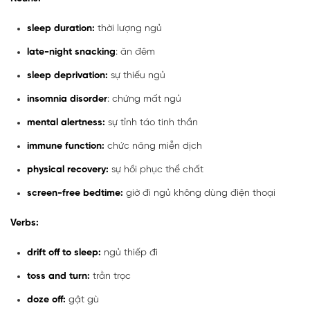
sleep duration:
thời lượng ngủ
late-night snacking
: ăn đêm
sleep deprivation:
sự thiếu ngủ
insomnia disorder
: chứng mất ngủ
mental alertness:
sự tỉnh táo tinh thần
immune function:
chức năng miễn dịch
physical recovery:
sự hồi phục thể chất
screen-free bedtime:
giờ đi ngủ không dùng điện thoại
Verbs:
drift off to sleep:
ngủ thiếp đi
toss and turn:
trằn trọc
doze off:
gật gù