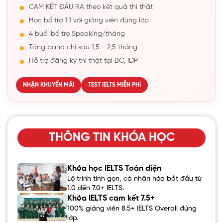
CAM KẾT ĐẦU RA theo kết quả thi thật
Học bổ trợ 1:1 với giảng viên đứng lớp
4 buổi bổ trợ Speaking/tháng
Tăng band chỉ sau 1,5 - 2,5 tháng
Hỗ trợ đăng ký thi thật tại BC, IDP
NHẬN KHUYẾN MÃI
TEST IELTS MIỄN PHÍ
THÔNG TIN KHÓA HỌC
Khóa học IELTS Toàn diện
Lộ trình tinh gọn, cá nhân hóa bắt đầu từ
1.0 đến 7.0+ IELTS.
Khóa IELTS cam kết 7.5+
100% giảng viên 8.5+ IELTS Overall đứng
lớp.