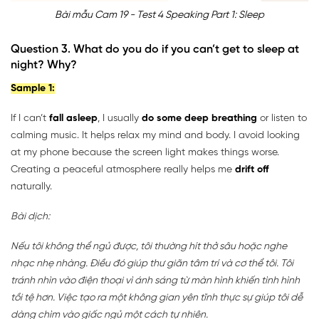
Bài mẫu Cam 19 - Test 4 Speaking Part 1: Sleep
Question 3. What do you do if you can’t get to sleep at
night? Why?
Sample 1:
If I can’t
fall asleep
, I usually
do some deep breathing
or listen to
calming music. It helps relax my mind and body. I avoid looking
at my phone because the screen light makes things worse.
Creating a peaceful atmosphere really helps me
drift off
naturally.
Bài dịch:
Nếu tôi không thể ngủ được, tôi thường hít thở sâu hoặc nghe
nhạc nhẹ nhàng. Điều đó giúp thư giãn tâm trí và cơ thể tôi. Tôi
tránh nhìn vào điện thoại vì ánh sáng từ màn hình khiến tình hình
tồi tệ hơn. Việc tạo ra một không gian yên tĩnh thực sự giúp tôi dễ
dàng chìm vào giấc ngủ một cách tự nhiên.