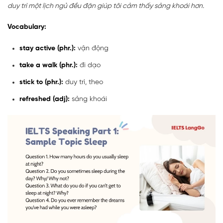
duy trì một lịch ngủ đều đặn giúp tôi cảm thấy sảng khoái hơn.
Vocabulary:
stay active (phr.):
vận động
take a walk (phr.):
đi dạo
stick to (phr.):
duy trì, theo
refreshed (adj):
sảng khoái