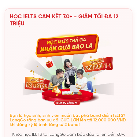
HỌC IELTS CAM KẾT 7.0+ - GIẢM TỐI ĐA 12
TRIỆU
Bạn là học sinh, sinh viên muốn bứt phá band điểm IELTS?
LangGo tặng bạn ưu đãi CỰC LỚN lên tới 12.000.000 VNĐ
khi đăng ký lộ trình tăng từ 2 band!
Khóa học IELTS tại LangGo đảm bảo đầu ra lên đến 7.0+: