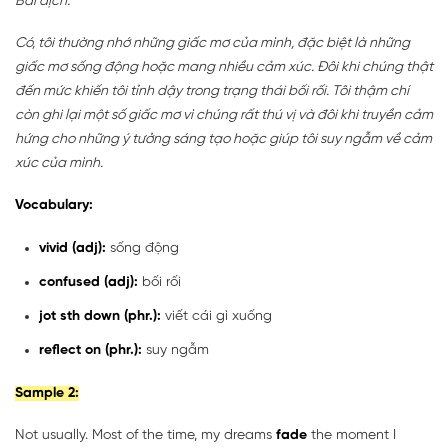
Bài dịch:
Có, tôi thường nhớ những giấc mơ của mình, đặc biệt là những
giấc mơ sống động hoặc mang nhiều cảm xúc. Đôi khi chúng thật
đến mức khiến tôi tỉnh dậy trong trạng thái bối rối. Tôi thậm chí
còn ghi lại một số giấc mơ vì chúng rất thú vị và đôi khi truyền cảm
hứng cho những ý tưởng sáng tạo hoặc giúp tôi suy ngẫm về cảm
xúc của mình.
Vocabulary:
vivid (adj):
sống động
confused (adj):
bối rối
jot sth down (phr.):
viết cái gì xuống
reflect on (phr.):
suy ngẫm
Sample 2:
Not usually. Most of the time, my dreams
fade
the moment I