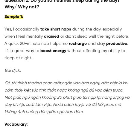
Question 2. Do you sometimes sleep during the day?
Why/ Why not?
Sample 1:
Yes, I occasionally
take short naps
during the day, especially
when I feel mentally
drained
or didn’t sleep well the night before.
A quick 20-minute nap helps me
recharge
and stay
productive
.
It’s a great way to
boost energy
without affecting my ability to
sleep at night.
Bài dịch:
Có, tôi thỉnh thoảng chợp mắt ngắn vào ban ngày, đặc biệt là khi
cảm thấy kiệt sức tinh thần hoặc không ngủ đủ vào đêm trước.
Một giấc ngủ ngắn khoảng 20 phút giúp tôi nạp lại năng lượng và
duy trì hiệu suất làm việc. Nó là cách tuyệt vời để hồi phục mà
không ảnh hưởng đến giấc ngủ ban đêm.
Vocabulary: