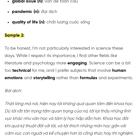
global issue (n):
vấn đề toàn cầu
pandemic (n):
đại dịch
quality of life (n):
chất lượng cuộc sống
Sample 2:
To be honest, I’m not particularly interested in science these
days. While I respect its importance, I find other fields like
literature and psychology more
engaging
. Science can be a bit
too
technical
for me, and I prefer subjects that involve
human
emotions
and
storytelling
rather than
formulas
and experiments.
Bài dịch:
Thật lòng mà nói, hiện nay tôi không quá quan tâm đến khoa học.
Dù tôi rất tôn trọng tầm quan trọng của nó, tôi lại thấy những lĩnh
vực khác như văn học và tâm lý học hấp dẫn hơn. Khoa học đôi
khi quá kỹ thuật đối với tôi, và tôi thích những môn học gắn với
cảm xúc con người và kể chuyện hơn là công thức hay thí nghiệm.