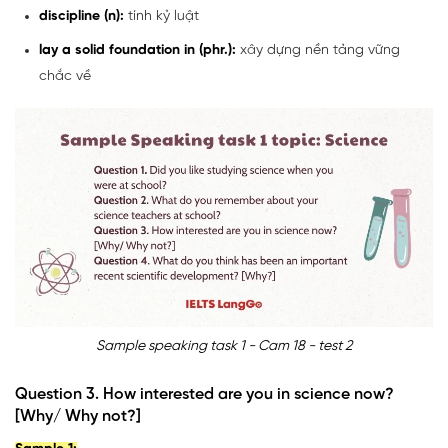
discipline (n):
tính kỷ luật
lay a solid foundation in (phr.):
xây dựng nền tảng vững
chắc về
Sample speaking task 1 - Cam 18 - test 2
Question 3. How interested are you in science now?
[Why/ Why not?]