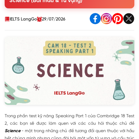
Science (Bài mẫu & Từ vựng)
were at school?
Question 2. What do you remember about your science
teachers at school?
IELTS LangGo
29/07/2026
Question 3. How interested are you in science now?
[Why/ Why not?]
Question 4. What do you think has been an important
recent scientific development? [Why?]
2. Từ vựng Topic Science IELTS Cambridge 18 Test 2
Speaking Part 1
Trong phần test kỹ năng Speaking Part 1 của Cambridge 18 Test
2, các bạn sẽ được làm quen với các câu hỏi thuộc chủ đề
Science
- một trong những chủ đề tương đối quen thuộc với hầu
hết chúng mình nhưng cũng đòi hỏi một vốn từ vựng và cấu trúc