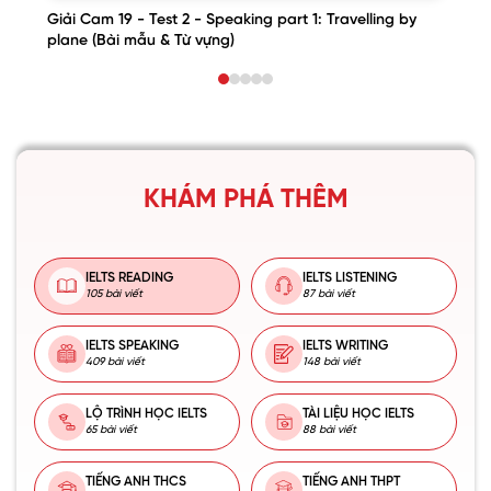
Giải Cam 19 - Test 2 - Speaking part 1: Travelling by
plane (Bài mẫu & Từ vựng)
KHÁM PHÁ THÊM
IELTS READING
IELTS LISTENING
105 bài viết
87 bài viết
IELTS SPEAKING
IELTS WRITING
409 bài viết
148 bài viết
LỘ TRÌNH HỌC IELTS
TÀI LIỆU HỌC IELTS
65 bài viết
88 bài viết
TIẾNG ANH THCS
TIẾNG ANH THPT