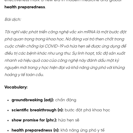
effectiveness mark a new era in modern medicine and global
health preparedness
.
Bài dịch:
Tôi nghĩ việc phát triển công nghệ vắc xin mRNA là một bước đột
phá quan trọng trong khoa học. Nó đóng vai trò then chốt trong
cuộc chiến chống lại COVID-19 và hứa hẹn sẽ được ứng dụng để
điều trị các bệnh khác như ung thư. Sự linh hoạt, tốc độ sản xuất
nhanh và hiệu quả cao của công nghệ này đánh dấu một kỷ
nguyên mới trong y học hiện đại và khả năng ứng phó với khủng
hoảng y tế toàn cầu.
Vocabulary:
groundbreaking (adj):
chấn động
scientific breakthrough (n):
bước đột phá khoa học
show promise for (phr.):
hứa hẹn sẽ
health preparedness (n):
khả năng ứng phó y tế