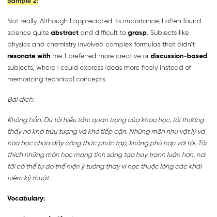
Sample 2:
Not really. Although I appreciated its importance, I often found
science quite
abstract
and difficult to
grasp
. Subjects like
physics and chemistry involved complex formulas that didn’t
resonate with
me. I preferred more creative or
discussion-based
subjects, where I could express ideas more freely instead of
memorizing technical concepts.
Bài dịch:
Không hẳn. Dù tôi hiểu tầm quan trọng của khoa học, tôi thường
thấy nó khá trừu tượng và khó tiếp cận. Những môn như vật lý và
hóa học chứa đầy công thức phức tạp, không phù hợp với tôi. Tôi
thích những môn học mang tính sáng tạo hay tranh luận hơn, nơi
tôi có thể tự do thể hiện ý tưởng thay vì học thuộc lòng các khái
niệm kỹ thuật.
Vocabulary: