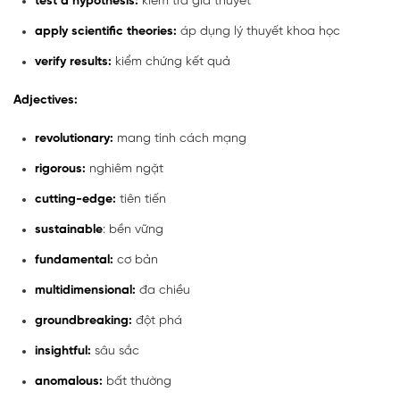
test a hypothesis:
kiểm tra giả thuyết
apply scientific theories:
áp dụng lý thuyết khoa học
verify results:
kiểm chứng kết quả
Adjectives:
revolutionary:
mang tính cách mạng
rigorous:
nghiêm ngặt
cutting-edge:
tiên tiến
sustainable
: bền vững
fundamental:
cơ bản
multidimensional:
đa chiều
groundbreaking:
đột phá
insightful:
sâu sắc
anomalous:
bất thường