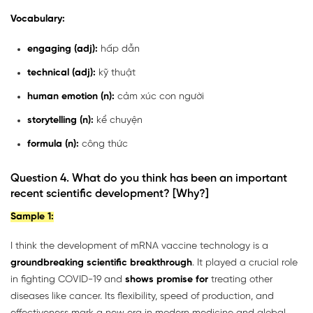
Vocabulary:
engaging (adj):
hấp dẫn
technical (adj):
kỹ thuật
human emotion (n):
cảm xúc con người
storytelling (n):
kể chuyện
formula (n):
công thức
Question 4. What do you think has been an important
recent scientific development? [Why?]
Sample 1:
I think the development of mRNA vaccine technology is a
groundbreaking scientific breakthrough
. It played a crucial role
in fighting COVID-19 and
shows promise for
treating other
diseases like cancer. Its flexibility, speed of production, and