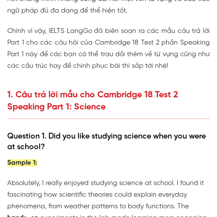
ngữ pháp đủ đa dạng để thể hiện tốt.
Chính vì vậy, IELTS LangGo đã biên soạn ra các mẫu câu trả lời
Part 1 cho các câu hỏi của Cambridge 18 Test 2 phần Speaking
Part 1 này để các bạn có thể trau dồi thêm về từ vựng cũng như
các cấu trúc hay để chinh phục bài thi sắp tới nhé!
1.
Câu trả lời mẫu cho Cambridge 18 Test 2
Speaking Part 1: Science
Question 1. Did you like studying science when you were
at school?
Sample 1:
Absolutely, I really enjoyed studying science at school. I found it
fascinating how scientific theories could explain everyday
phenomena, from weather patterns to body functions. The