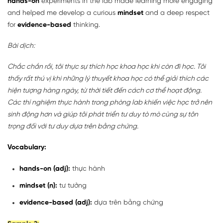
hands-on
experiments in the lab made learning more engaging
and helped me develop a curious
mindset
and a deep respect
for
evidence-based
thinking.
Bài dịch:
Chắc chắn rồi, tôi thực sự thích học khoa học khi còn đi học. Tôi
thấy rất thú vị khi những lý thuyết khoa học có thể giải thích các
hiện tượng hàng ngày, từ thời tiết đến cách cơ thể hoạt động.
Các thí nghiệm thực hành trong phòng lab khiến việc học trở nên
sinh động hơn và giúp tôi phát triển tư duy tò mò cùng sự tôn
trọng đối với tư duy dựa trên bằng chứng.
Vocabulary:
hands-on (adj):
thực hành
mindset (n):
tư tưởng
evidence-based (adj):
dựa trên bằng chứng