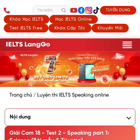
TUYỂN DỤNG
Tìm kiếm
Khóa Học IELTS
Học IELTS Online
Test IELTS Free
Khóa Cấp Tốc
Khuyến Mãi
Trang chủ
/
Luyện thi IELTS Speaking online
Nội dung
1. Câu trả lời mẫu cho Cambridge 18 Test 2 Speaking Part
1: Science
Giải Cam 18 - Test 2 - Speaking part 1:
Question 1. Did you like studying science when you