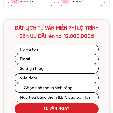
663 bài viết
428 bài viết
ĐẶT LỊCH TƯ VẤN MIỄN PHÍ LỘ TRÌNH
Săn
ƯU ĐÃI
lên tới
12.000.000đ
TƯ VẤN NGAY