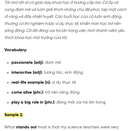
Tôi nhớ rất rõ cô giáo dạy khoa học ở trường cấp ba. Cô ấy vô
cùng đam mê và luôn giải thích những chủ đề phức tạp một cách
rõ ràng và đầy nhiệt huyết. Các buổi học của cô luôn sinh động,
thường có thí nghiệm hoặc ví dụ thực tế, khiến môn học trở nên
sống động. Cô đã đóng vai trò lớn trong việc hình thành niềm yêu
thích khoa học môi trường của tôi.
Vocabulary:
passionate (adj):
đam mê
interactive (adj):
tương tác, sinh động
real-life example (n):
ví dụ thực tế
come alive (phr.):
trở nên sống động
play a big role in (phr.):
đóng một vai trò lớn trong
Sample 2:
What
stands out
most is that my science teachers were very