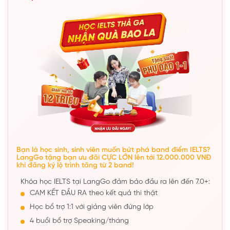
Bạn là học sinh, sinh viên muốn bứt phá band điểm IELTS?
LangGo tặng bạn ưu đãi CỰC LỚN lên tới 12.000.000 VNĐ
khi đăng ký lộ trình tăng từ 2 band!
Khóa học IELTS tại LangGo đảm bảo đầu ra lên đến 7.0+:
CAM KẾT ĐẦU RA theo kết quả thi thật
Học bổ trợ 1:1 với giảng viên đứng lớp
4 buổi bổ trợ Speaking/tháng