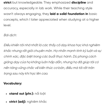
strict
but knowledgeable. They emphasized
discipline
and
accuracy, especially in lab work. While their teaching style
wasn’t always engaging, they
laid a solid foundation in
basic
concepts, which I later appreciated when studying at a higher
level.
Bài dịch:
Điều khiến tôi nhớ nhất là các thầy cô dạy khoa học khá nghiêm
khắc nhưng rất giỏi chuyên môn. Họ nhấn mạnh tính kỷ luật và sự
chính xác, đặc biệt trong các buổi thực hành. Dù phong cách
giảng dạy của họ không luôn hấp dẫn, nhưng họ đã giúp tôi có
nền tảng vững chắc về kiến thức cơ bản, điều mà tôi rất trân
trọng sau này khi học lên cao.
Vocabulary:
stand out (phr.):
nổi bật
strict (adj):
nghiêm khắc