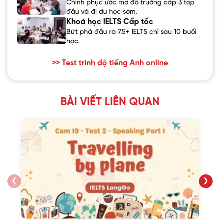
Chinh phục ước mơ đỗ trường cấp 3 top
đầu và đi du học sớm.
Khoá học IELTS Cấp tốc
Bứt phá đầu ra 7.5+ IELTS chỉ sau 10 buổi
học.
>> Test trình độ tiếng Anh online
BÀI VIẾT LIÊN QUAN
❮
❯