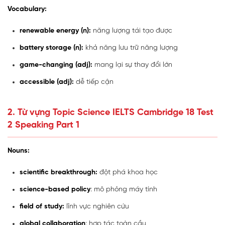
Vocabulary:
renewable energy (n):
năng lượng tái tạo được
battery storage (n):
khả năng lưu trữ năng lượng
game-changing (adj):
mang lại sự thay đổi lớn
accessible (adj):
dễ tiếp cận
2.
Từ vựng Topic Science IELTS Cambridge 18 Test
2 Speaking Part 1
Nouns:
scientific breakthrough:
đột phá khoa học
science-based policy
: mô phỏng máy tính
field of study:
lĩnh vực nghiên cứu
global collaboration
: hợp tác toàn cầu