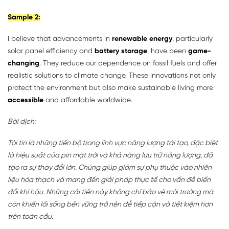
Sample 2:
I believe that advancements in
renewable energy
, particularly
solar panel efficiency and
battery storage
, have been
game-
changing
. They reduce our dependence on fossil fuels and offer
realistic solutions to climate change. These innovations not only
protect the environment but also make sustainable living more
accessible
and affordable worldwide.
Bài dịch:
Tôi tin là những tiến bộ trong lĩnh vực năng lượng tái tạo, đặc biệt
là hiệu suất của pin mặt trời và khả năng lưu trữ năng lượng, đã
tạo ra sự thay đổi lớn. Chúng giúp giảm sự phụ thuộc vào nhiên
liệu hóa thạch và mang đến giải pháp thực tế cho vấn đề biến
đổi khí hậu. Những cải tiến này không chỉ bảo vệ môi trường mà
còn khiến lối sống bền vững trở nên dễ tiếp cận và tiết kiệm hơn
trên toàn cầu.