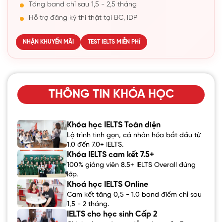
Tăng band chỉ sau 1,5 - 2,5 tháng
Hỗ trợ đăng ký thi thật tại BC, IDP
NHẬN KHUYẾN MÃI
TEST IELTS MIỄN PHÍ
THÔNG TIN KHÓA HỌC
Khóa học IELTS Toàn diện
Lộ trình tinh gọn, cá nhân hóa bắt đầu từ
1.0 đến 7.0+ IELTS.
Khóa IELTS cam kết 7.5+
100% giảng viên 8.5+ IELTS Overall đứng
lớp.
Khoá học IELTS Online
Cam kết tăng 0,5 - 1.0 band điểm chỉ sau
1,5 - 2 tháng.
IELTS cho học sinh Cấp 2