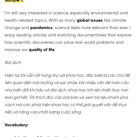
Sample 1:
I’m still very interested in science, especially environmental and
health-related topics. With so many
global issues
like climate
change and
pandemics
, science feels more relevant than ever. I
enjoy reading articles and watching documentaries that explore
how scientific discoveries can solve real-world problems and
improve our
quality of life
.
Bài dịch:
Hiện tại tôi vẫn rất hứng thú với khoa học, đặc biệt là các chủ đề
liên quan đến môi trường và sức khỏe. Với nhiều vấn đề toàn cầu
như biến đổi khí hậu và đại dịch, khoa học trở nên thiết thực hơn
bao giờ hết. Tôi thích đọc các bài báo và xem tài liệu khám phá
cách mà các phát hiện khoa học có thể giải quyết vấn đề thực
tiễn và nâng cao chất lượng cuộc sống.
Vocabulary: