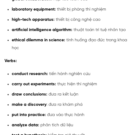
laboratory equipment:
thiết bị phòng thí nghiệm
high-tech apparatus:
thiết bị công nghệ cao
artificial intelligence algorithm:
thuật toán trí tuệ nhân tạo
ethical dilemma in science:
tình huống đạo đức trong khoa
học
Verbs:
conduct research:
tiến hành nghiên cứu
carry out experiments:
thực hiện thí nghiệm
draw conclusions:
đưa ra kết luận
make a discovery
: đưa ra khám phá
put into practice:
đưa vào thực hành
analyze data:
phân tích dữ liệu