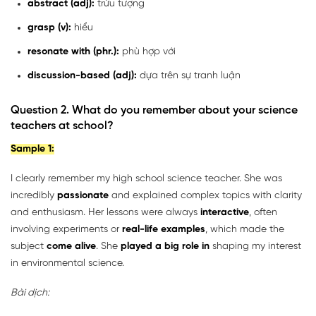
abstract (adj):
trừu tượng
grasp (v):
hiểu
resonate with (phr.):
phù hợp với
discussion-based (adj):
dựa trên sự tranh luận
Question 2. What do you remember about your science
teachers at school?
Sample 1:
I clearly remember my high school science teacher. She was
incredibly
passionate
and explained complex topics with clarity
and enthusiasm. Her lessons were always
interactive
, often
involving experiments or
real-life examples
, which made the
subject
come alive
. She
played a big role in
shaping my interest
in environmental science.
Bài dịch: