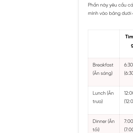
Phần này yêu cầu cá
mình vào bảng dưới 
Tim
Breakfast
6:30
(Ăn sáng)
(6:3
Lunch (Ăn
12:0
trưa)
(12:
Dinner (Ăn
7:00
tối)
(7:0