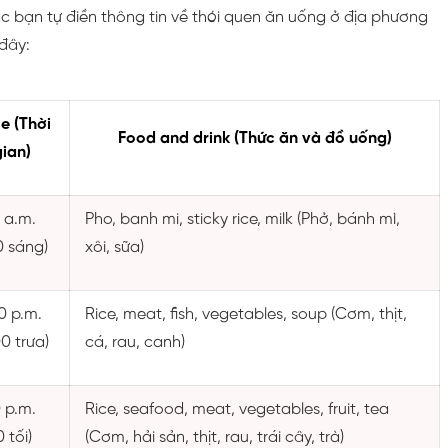
c bạn tự điền thông tin về thói quen ăn uống ở địa phương
đây:
e (Thời
Food and drink (Thức ăn và đồ uống)
gian)
 a.m.
Pho, banh mi, sticky rice, milk (Phở, bánh mì,
0 sáng)
xôi, sữa)
0 p.m.
Rice, meat, fish, vegetables, soup (Cơm, thịt,
00 trưa)
cá, rau, canh)
 p.m.
Rice, seafood, meat, vegetables, fruit, tea
0 tối)
(Cơm, hải sản, thịt, rau, trái cây, trà)