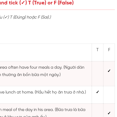
nd tick (✓) T (True) or F (False)
 (✓) T (Đúng) hoặc F (Sai).)
T
F
s area often have four meals a day. (Người dân
✓
h thường ăn bốn bữa một ngày.)
ve lunch at home. (Hầu hết họ ăn trưa ở nhà.)
✓
n meal of the day in his area. (Bữa trưa là bữa
✓