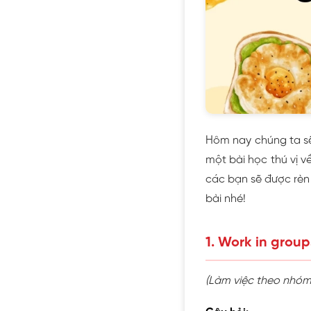
Hôm nay chúng ta 
một bài học thú vị v
các bạn sẽ được rèn
bài nhé!
1. Work in group
(Làm việc theo nhóm.