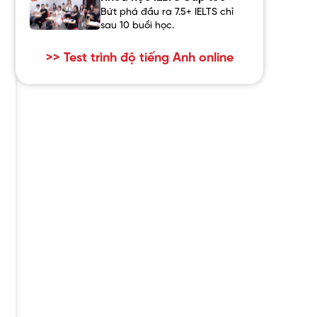
Bứt phá đầu ra 7.5+ IELTS chỉ
sau 10 buổi học.
>> Test trình độ tiếng Anh online