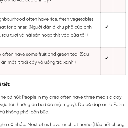
y ở khu vực của anh ấy.)
eighbourhood often have rice, fresh vegetables,
at for dinner. (Người dân ở khu phố của anh
✓
rau tươi và hải sản hoặc thịt vào bữa tối.)
ey often have some fruit and green tea. (Sau
✓
 ăn một ít trái cây và uống trà xanh.)
 tiết:
ghe có nói: People in my area often have three meals a day
 vực tôi thường ăn ba bữa một ngày). Do đó đáp án là False
chứ không phải bốn bữa.
nghe có nhắc: Most of us have lunch at home (Hầu hết chúng