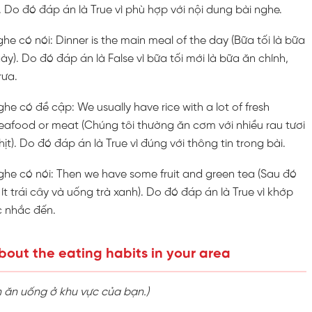
). Do đó đáp án là True vì phù hợp với nội dung bài nghe.
ghe có nói: Dinner is the main meal of the day (Bữa tối là bữa
ày). Do đó đáp án là False vì bữa tối mới là bữa ăn chính,
rưa.
ghe có đề cập: We usually have rice with a lot of fresh
eafood or meat (Chúng tôi thường ăn cơm với nhiều rau tươi
ịt). Do đó đáp án là True vì đúng với thông tin trong bài.
nghe có nói: Then we have some fruit and green tea (Sau đó
ít trái cây và uống trà xanh). Do đó đáp án là True vì khớp
c nhắc đến.
bout the eating habits in your area
n ăn uống ở khu vực của bạn.)