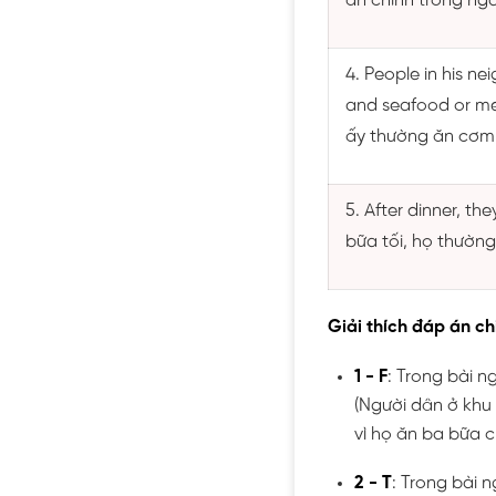
ăn chính trong ngà
4. People in his n
and seafood or me
ấy thường ăn cơm, 
5. After dinner, th
bữa tối, họ thường
Giải thích đáp án chi
1 - F
: Trong bài n
(Người dân ở khu
vì họ ăn ba bữa 
2 - T
: Trong bài 