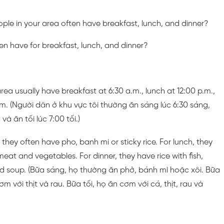
le in your area often have breakfast, lunch, and dinner?
n have for breakfast, lunch, and dinner?
rea usually have breakfast at 6:30 a.m., lunch at 12:00 p.m.,
.m. (Người dân ở khu vực tôi thường ăn sáng lúc 6:30 sáng,
 và ăn tối lúc 7:00 tối.)
 they often have pho, banh mi or sticky rice. For lunch, they
 meat and vegetables. For dinner, they have rice with fish,
d soup. (Bữa sáng, họ thường ăn phở, bánh mì hoặc xôi. Bữa
m với thịt và rau. Bữa tối, họ ăn cơm với cá, thịt, rau và