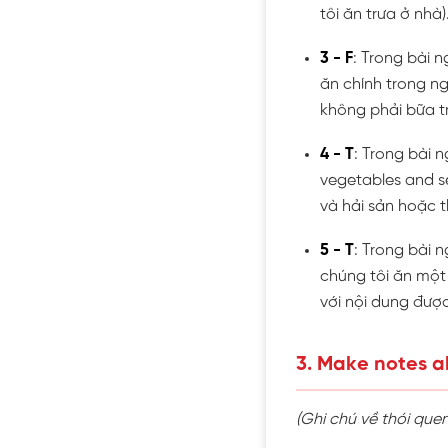
tôi ăn trưa ở nhà
3 - F
: Trong bài n
ăn chính trong ng
không phải bữa t
4 - T
: Trong bài n
vegetables and s
và hải sản hoặc th
5 - T
: Trong bài 
chúng tôi ăn một 
với nội dung đượ
3. Make notes a
(Ghi chú về thói que