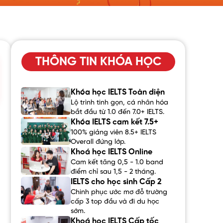
THÔNG TIN KHÓA HỌC
Khóa học IELTS Toàn diện
Lộ trình tinh gọn, cá nhân hóa
bắt đầu từ 1.0 đến 7.0+ IELTS.
Khóa IELTS cam kết 7.5+
100% giảng viên 8.5+ IELTS
Overall đứng lớp.
Khoá học IELTS Online
Cam kết tăng 0,5 - 1.0 band
điểm chỉ sau 1,5 - 2 tháng.
IELTS cho học sinh Cấp 2
Chinh phục ước mơ đỗ trường
cấp 3 top đầu và đi du học
sớm.
Khoá học IELTS Cấp tốc