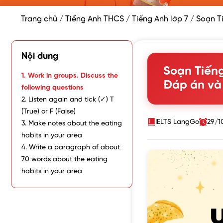
Trang chủ
/
Tiếng Anh THCS
/
Tiếng Anh lớp 7
/
Soạn Ti
Nội dung
Soạn Tiếng 
1. Work in groups. Discuss the
Đáp án và g
following questions
2. Listen again and tick (✓) T
(True) or F (False)
IELTS LangGo
29/1
3. Make notes about the eating
habits in your area
4. Write a paragraph of about
70 words about the eating
habits in your area