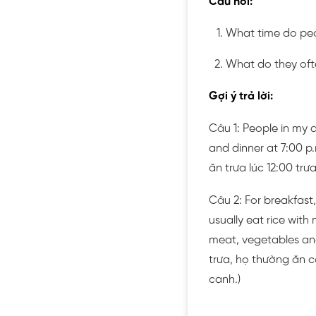
Câu hỏi:
What time do peop
What do they ofte
Gợi ý trả lời:
Câu 1: People in my a
and dinner at 7:00 p
ăn trưa lúc 12:00 trưa
Câu 2: For breakfast,
usually eat rice with
meat, vegetables an
trưa, họ thường ăn cơ
canh.)