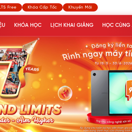
LTS Free
Khóa Cấp Tốc
Khuyến Mãi
ỆU
KHÓA HỌC
LỊCH KHAI GIẢNG
HỌC CÙNG 