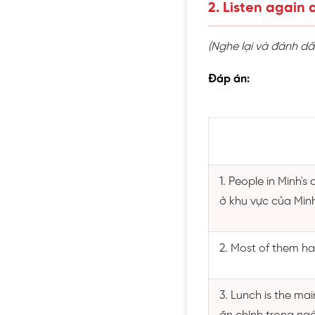
2. Listen again a
(Nghe lại và đánh dấu
Đáp án:
1. People in Minh'
ở khu vực của Min
2. Most of them ha
3. Lunch is the mai