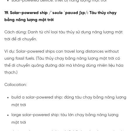
solar-powered device: thiết bị năng lượng mặt trời
19. Solar-powered ship /ˈsəʊlə ˈpaʊəd ʃɪp/: Tàu thủy chạy
bằng năng lượng mặt trời
Cách dùng: Danh từ chỉ loại tàu thủy sử dụng năng lượng mặt
trời để di chuyển.
Ví dụ: Solar-powered ships can travel long distances without
using fossil fuels. (Tàu thủy chạy bằng năng lượng mặt trời có
thể di chuyển quãng đường dài mà không dùng nhiên liệu hóa
thạch.)
Collocation:
build a solar-powered ship: đóng tàu chạy bằng năng lượng
mặt trời
large solar-powered ship: tàu lớn chạy bằng năng lượng
mặt trời