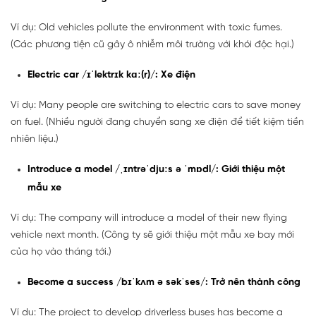
Ví dụ: Old vehicles pollute the environment with toxic fumes.
(Các phương tiện cũ gây ô nhiễm môi trường với khói độc hại.)
Electric car /ɪˈlektrɪk kɑː(r)/: Xe điện
Ví dụ: Many people are switching to electric cars to save money
on fuel. (Nhiều người đang chuyển sang xe điện để tiết kiệm tiền
nhiên liệu.)
Introduce a model /ˌɪntrəˈdjuːs ə ˈmɒdl/: Giới thiệu một
mẫu xe
Ví dụ: The company will introduce a model of their new flying
vehicle next month. (Công ty sẽ giới thiệu một mẫu xe bay mới
của họ vào tháng tới.)
Become a success /bɪˈkʌm ə səkˈses/: Trở nên thành công
Ví dụ: The project to develop driverless buses has become a