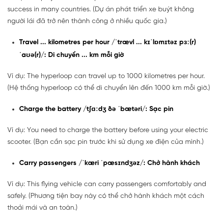
success in many countries. (Dự án phát triển xe buýt không
người lái đã trở nên thành công ở nhiều quốc gia.)
Travel ... kilometres per hour /ˈtrævl ... kɪˈlɒmɪtəz pɜː(r)
ˈaʊə(r)/: Di chuyển ... km mỗi giờ
Ví dụ: The hyperloop can travel up to 1000 kilometres per hour.
(Hệ thống hyperloop có thể di chuyển lên đến 1000 km mỗi giờ.)
Charge the battery /tʃɑːdʒ ðə ˈbætəri/: Sạc pin
Ví dụ: You need to charge the battery before using your electric
scooter. (Bạn cần sạc pin trước khi sử dụng xe điện của mình.)
Carry passengers /ˈkæri ˈpæsɪndʒəz/: Chở hành khách
Ví dụ: This flying vehicle can carry passengers comfortably and
safely. (Phương tiện bay này có thể chở hành khách một cách
thoải mái và an toàn.)