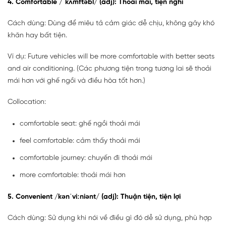
4. Comfortable /ˈkʌmftəbl/ (adj): Thoải mái, tiện nghi
Cách dùng: Dùng để miêu tả cảm giác dễ chịu, không gây khó
khăn hay bất tiện.
Ví dụ: Future vehicles will be more comfortable with better seats
and air conditioning. (Các phương tiện trong tương lai sẽ thoải
mái hơn với ghế ngồi và điều hòa tốt hơn.)
Collocation:
comfortable seat: ghế ngồi thoải mái
feel comfortable: cảm thấy thoải mái
comfortable journey: chuyến đi thoải mái
more comfortable: thoải mái hơn
5. Convenient /kənˈviːniənt/ (adj): Thuận tiện, tiện lợi
Cách dùng: Sử dụng khi nói về điều gì đó dễ sử dụng, phù hợp