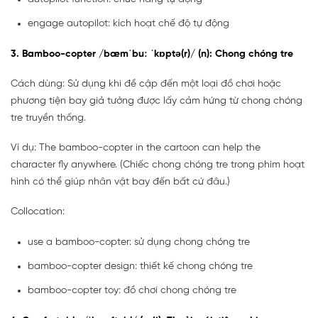
engage autopilot: kích hoạt chế độ tự động
3. Bamboo-copter /bæmˈbuː ˈkɒptə(r)/ (n): Chong chóng tre
Cách dùng: Sử dụng khi đề cập đến một loại đồ chơi hoặc
phương tiện bay giả tưởng được lấy cảm hứng từ chong chóng
tre truyền thống.
Ví dụ: The bamboo-copter in the cartoon can help the
character fly anywhere. (Chiếc chong chóng tre trong phim hoạt
hình có thể giúp nhân vật bay đến bất cứ đâu.)
Collocation:
use a bamboo-copter: sử dụng chong chóng tre
bamboo-copter design: thiết kế chong chóng tre
bamboo-copter toy: đồ chơi chong chóng tre