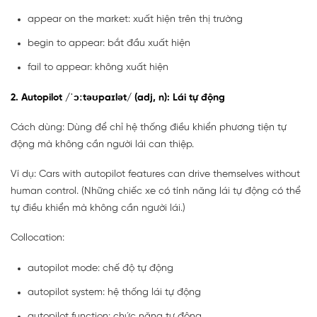
appear on the market: xuất hiện trên thị trường
begin to appear: bắt đầu xuất hiện
fail to appear: không xuất hiện
2. Autopilot /ˈɔːtəʊpaɪlət/ (adj, n): Lái tự động
Cách dùng: Dùng để chỉ hệ thống điều khiển phương tiện tự
động mà không cần người lái can thiệp.
Ví dụ: Cars with autopilot features can drive themselves without
human control. (Những chiếc xe có tính năng lái tự động có thể
tự điều khiển mà không cần người lái.)
Collocation:
autopilot mode: chế độ tự động
autopilot system: hệ thống lái tự động
autopilot function: chức năng tự động