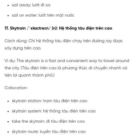
sail away: lướt đi xa
sail on water: lướt trên mặt nước
17. Skytrain /ˈskaɪtreɪn/ (n): Hệ thống tàu điện trên cao
Cách dùng: Chỉ hệ thống tàu điện chạy trên đường ray được
xây dựng trên cao.
Ví dụ: The skytrain is a fast and convenient way to travel around
the city. (Tàu điện trên cao là phương thức di chuyển nhanh và
tiện lợi quanh thành phố.)
Collocation:
skytrain station: trạm tàu điện trên cao
skytrain system: hệ thống tàu điện trên cao
take the skytrain: đi tàu điện trên cao
skytrain route: tuyến tàu điện trên cao