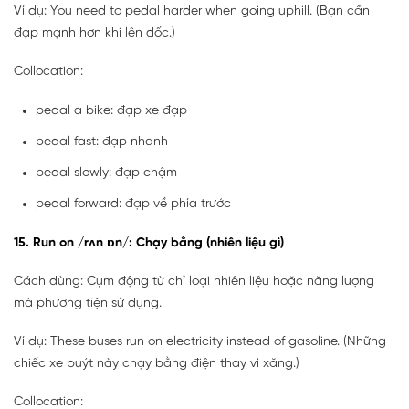
Ví dụ: You need to pedal harder when going uphill. (Bạn cần
đạp mạnh hơn khi lên dốc.)
Collocation:
pedal a bike: đạp xe đạp
pedal fast: đạp nhanh
pedal slowly: đạp chậm
pedal forward: đạp về phía trước
15. Run on /rʌn ɒn/: Chạy bằng (nhiên liệu gì)
Cách dùng: Cụm động từ chỉ loại nhiên liệu hoặc năng lượng
mà phương tiện sử dụng.
Ví dụ: These buses run on electricity instead of gasoline. (Những
chiếc xe buýt này chạy bằng điện thay vì xăng.)
Collocation: