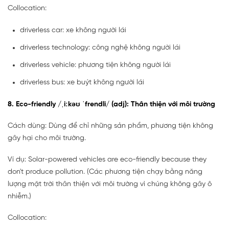
Collocation:
driverless car: xe không người lái
driverless technology: công nghệ không người lái
driverless vehicle: phương tiện không người lái
driverless bus: xe buýt không người lái
8. Eco-friendly /ˌiːkəʊ ˈfrendli/ (adj): Thân thiện với môi trường
Cách dùng: Dùng để chỉ những sản phẩm, phương tiện không
gây hại cho môi trường.
Ví dụ: Solar-powered vehicles are eco-friendly because they
don't produce pollution. (Các phương tiện chạy bằng năng
lượng mặt trời thân thiện với môi trường vì chúng không gây ô
nhiễm.)
Collocation: