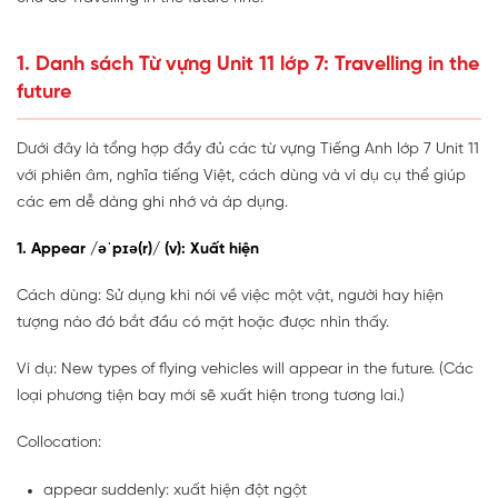
1. Danh sách Từ vựng Unit 11 lớp 7: Travelling in the
future
Dưới đây là tổng hợp đầy đủ các từ vựng Tiếng Anh lớp 7 Unit 11
với phiên âm, nghĩa tiếng Việt, cách dùng và ví dụ cụ thể giúp
các em dễ dàng ghi nhớ và áp dụng.
1. Appear /əˈpɪə(r)/ (v): Xuất hiện
Cách dùng: Sử dụng khi nói về việc một vật, người hay hiện
tượng nào đó bắt đầu có mặt hoặc được nhìn thấy.
Ví dụ: New types of flying vehicles will appear in the future. (Các
loại phương tiện bay mới sẽ xuất hiện trong tương lai.)
Collocation:
appear suddenly: xuất hiện đột ngột