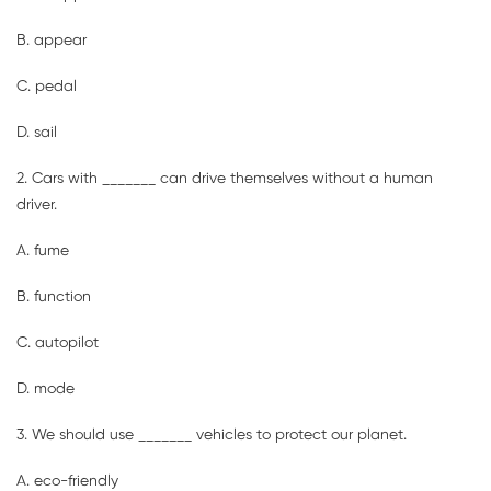
B. appear
C. pedal
D. sail
2. Cars with _______ can drive themselves without a human
driver.
A. fume
B. function
C. autopilot
D. mode
3. We should use _______ vehicles to protect our planet.
A. eco-friendly