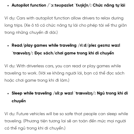
Autopilot function /ˈɔːtəʊpaɪlət ˈfʌŋkʃn/: Chức năng tự lái
Ví dụ: Cars with autopilot function allow drivers to relax during
long trips. (Xe ô tô có chức năng tự lái cho phép tài xế thư giãn
trong những chuyến đi dài.)
Read/play games while traveling /riːd/pleɪ ɡeɪmz waɪl
ˈtrævəlɪŋ/: Đọc sách/chơi game trong khi di chuyển
Ví dụ: With driverless cars, you can read or play games while
traveling to work. (Với xe không người lái, bạn có thể đọc sách
hoặc chơi game trong khi đi làm.)
Sleep while traveling /sliːp waɪl ˈtrævəlɪŋ/: Ngủ trong khi di
chuyển
Ví dụ: Future vehicles will be so safe that people can sleep while
traveling. (Phương tiện tương lai sẽ an toàn đến mức mọi người
có thể ngủ trong khi di chuyển.)