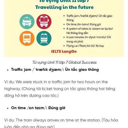
Từ vựng Unit 11 lớp 7 Global Success
Traffic jam /ˈtræfɪk dʒæm/: Ùn tắc giao thông
Ví dụ: We were stuck in a traffic jam for two hours on the
highway. (Chúng tôi bị kẹt trong ùn tắc giao thông hai tiếng
đồng hồ trên đường cao tốc.)
On time /ɒn taɪm/: Đúng giờ
Ví dụ: The train always arrives on time at the station. (Tàu hỏa
luôn đến nhà ga đúng giờ.)