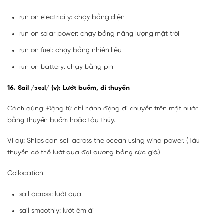
run on electricity: chạy bằng điện
run on solar power: chạy bằng năng lượng mặt trời
run on fuel: chạy bằng nhiên liệu
run on battery: chạy bằng pin
16. Sail /seɪl/ (v): Lướt buồm, đi thuyền
Cách dùng: Động từ chỉ hành động di chuyển trên mặt nước
bằng thuyền buồm hoặc tàu thủy.
Ví dụ: Ships can sail across the ocean using wind power. (Tàu
thuyền có thể lướt qua đại dương bằng sức gió.)
Collocation:
sail across: lướt qua
sail smoothly: lướt êm ái