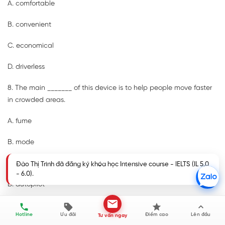
A. comfortable
B. convenient
C. economical
D. driverless
8. The main _______ of this device is to help people move faster
in crowded areas.
A. fume
B. mode
C. function
Đào Thị Trinh đã đăng ký khóa học Intensive course - IELTS (IL 5.0
- 6.0).
D. autopilot
9. Traditional bicycles may _______ when electric bikes become
Hotline
Ưu đãi
Điểm cao
Lên đầu
Tư vấn ngay
cheaper.