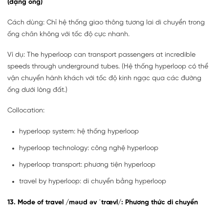
(dạng ống)
Cách dùng: Chỉ hệ thống giao thông tương lai di chuyển trong
ống chân không với tốc độ cực nhanh.
Ví dụ: The hyperloop can transport passengers at incredible
speeds through underground tubes. (Hệ thống hyperloop có thể
vận chuyển hành khách với tốc độ kinh ngạc qua các đường
ống dưới lòng đất.)
Collocation:
hyperloop system: hệ thống hyperloop
hyperloop technology: công nghệ hyperloop
hyperloop transport: phương tiện hyperloop
travel by hyperloop: di chuyển bằng hyperloop
13. Mode of travel /məʊd əv ˈtrævl/: Phương thức di chuyển