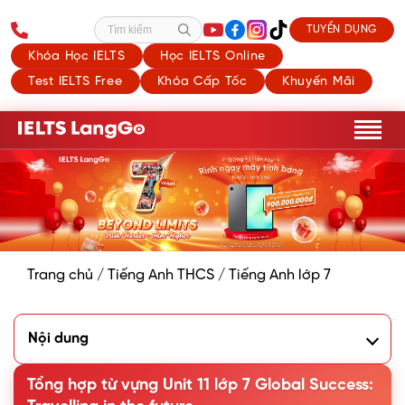
TUYỂN DỤNG
Tìm kiếm
Khóa Học IELTS
Học IELTS Online
Test IELTS Free
Khóa Cấp Tốc
Khuyến Mãi
Trang chủ
/
Tiếng Anh THCS
/
Tiếng Anh lớp 7
Nội dung
1. Danh sách Từ vựng Unit 11 lớp 7: Travelling in the future
2. Các cụm từ vựng hay trong Tiếng Anh lớp 7 Unit 11
Tổng hợp từ vựng Unit 11 lớp 7 Global Success:
3. Bài tập từ vựng Unit 11 lớp 7 sách mới