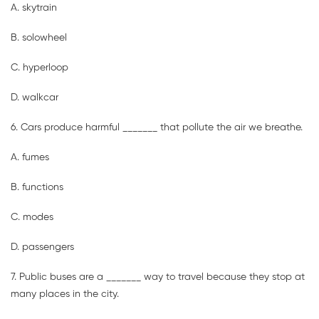
A. skytrain
B. solowheel
C. hyperloop
D. walkcar
6. Cars produce harmful _______ that pollute the air we breathe.
A. fumes
B. functions
C. modes
D. passengers
7. Public buses are a _______ way to travel because they stop at
many places in the city.