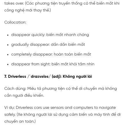
takes over. (Các phương tiện truyền thống có thể biến mất khi
công nghệ mới thay thế.)
Collocation:
disappear quickly: biến mất nhanh chóng
gradually disappear: dần dần biến mất
completely disappear: hoàn toàn biến mất
disappear from sight: biến mất khỏi tầm nhìn
7. Driverless /ˈdraɪvələs/ (adj): Không người lái
Cách dùng: Miêu tả phương tiện có thể di chuyển mà không
cần người điều khiển.
Ví dụ: Driverless cars use sensors and computers to navigate
safely. (Xe không người lái sử dụng cảm biến và máy tính để di
chuyển an toàn.)