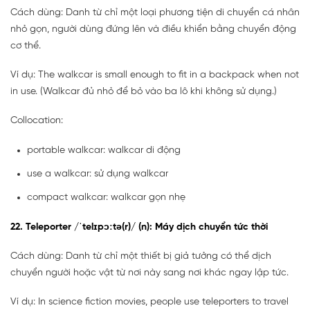
Cách dùng: Danh từ chỉ một loại phương tiện di chuyển cá nhân
nhỏ gọn, người dùng đứng lên và điều khiển bằng chuyển động
cơ thể.
Ví dụ: The walkcar is small enough to fit in a backpack when not
in use. (Walkcar đủ nhỏ để bỏ vào ba lô khi không sử dụng.)
Collocation:
portable walkcar: walkcar di động
use a walkcar: sử dụng walkcar
compact walkcar: walkcar gọn nhẹ
22. Teleporter /ˈtelɪpɔːtə(r)/ (n): Máy dịch chuyển tức thời
Cách dùng: Danh từ chỉ một thiết bị giả tưởng có thể dịch
chuyển người hoặc vật từ nơi này sang nơi khác ngay lập tức.
Ví dụ: In science fiction movies, people use teleporters to travel