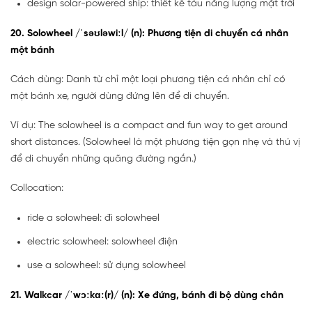
design solar-powered ship: thiết kế tàu năng lượng mặt trời
20. Solowheel /ˈsəʊləwiːl/ (n): Phương tiện di chuyển cá nhân
một bánh
Cách dùng: Danh từ chỉ một loại phương tiện cá nhân chỉ có
một bánh xe, người dùng đứng lên để di chuyển.
Ví dụ: The solowheel is a compact and fun way to get around
short distances. (Solowheel là một phương tiện gọn nhẹ và thú vị
để di chuyển những quãng đường ngắn.)
Collocation:
ride a solowheel: đi solowheel
electric solowheel: solowheel điện
use a solowheel: sử dụng solowheel
21. Walkcar /ˈwɔːkɑː(r)/ (n): Xe đứng, bánh đi bộ dùng chân