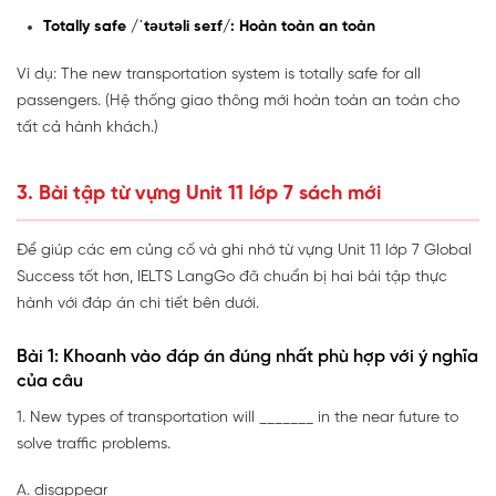
Totally safe /ˈtəʊtəli seɪf/: Hoàn toàn an toàn
Ví dụ: The new transportation system is totally safe for all
passengers. (Hệ thống giao thông mới hoàn toàn an toàn cho
tất cả hành khách.)
3. Bài tập từ vựng Unit 11 lớp 7 sách mới
Để giúp các em củng cố và ghi nhớ từ vựng Unit 11 lớp 7 Global
Success tốt hơn, IELTS LangGo đã chuẩn bị hai bài tập thực
hành với đáp án chi tiết bên dưới.
Bài 1: Khoanh vào đáp án đúng nhất phù hợp với ý nghĩa
của câu
1. New types of transportation will _______ in the near future to
solve traffic problems.
A. disappear