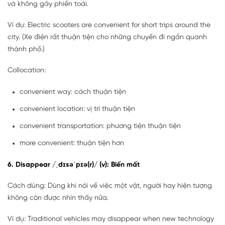
và không gây phiền toái.
Ví dụ: Electric scooters are convenient for short trips around the
city. (Xe điện rất thuận tiện cho những chuyến đi ngắn quanh
thành phố.)
Collocation:
convenient way: cách thuận tiện
convenient location: vị trí thuận tiện
convenient transportation: phương tiện thuận tiện
more convenient: thuận tiện hơn
6. Disappear /ˌdɪsəˈpɪə(r)/ (v): Biến mất
Cách dùng: Dùng khi nói về việc một vật, người hay hiện tượng
không còn được nhìn thấy nữa.
Ví dụ: Traditional vehicles may disappear when new technology