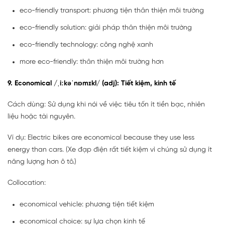
eco-friendly transport: phương tiện thân thiện môi trường
eco-friendly solution: giải pháp thân thiện môi trường
eco-friendly technology: công nghệ xanh
more eco-friendly: thân thiện môi trường hơn
9. Economical /ˌiːkəˈnɒmɪkl/ (adj): Tiết kiệm, kinh tế
Cách dùng: Sử dụng khi nói về việc tiêu tốn ít tiền bạc, nhiên
liệu hoặc tài nguyên.
Ví dụ: Electric bikes are economical because they use less
energy than cars. (Xe đạp điện rất tiết kiệm vì chúng sử dụng ít
năng lượng hơn ô tô.)
Collocation:
economical vehicle: phương tiện tiết kiệm
economical choice: sự lựa chọn kinh tế