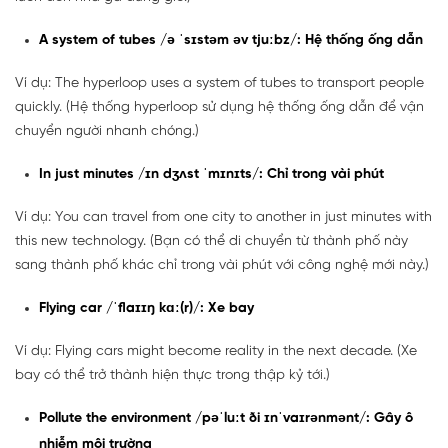
A system of tubes /ə ˈsɪstəm əv tjuːbz/: Hệ thống ống dẫn
Ví dụ: The hyperloop uses a system of tubes to transport people
quickly. (Hệ thống hyperloop sử dụng hệ thống ống dẫn để vận
chuyển người nhanh chóng.)
In just minutes /ɪn dʒʌst ˈmɪnɪts/: Chỉ trong vài phút
Ví dụ: You can travel from one city to another in just minutes with
this new technology. (Bạn có thể di chuyển từ thành phố này
sang thành phố khác chỉ trong vài phút với công nghệ mới này.)
Flying car /ˈflaɪɪŋ kɑː(r)/: Xe bay
Ví dụ: Flying cars might become reality in the next decade. (Xe
bay có thể trở thành hiện thực trong thập kỷ tới.)
Pollute the environment /pəˈluːt ði ɪnˈvaɪrənmənt/: Gây ô
nhiễm môi trường