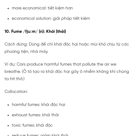
more economical: tiết kiệm hơn
economical solution: giải pháp tiết kiệm
10. Fume /fjuːm/ (n): Khói (thải)
Cách dùng: Dùng để chỉ khói độc hại hoặc mùi khó chịu từ các
phương tiện, nhà máy.
Ví dụ: Cars produce harmful fumes that pollute the air we
breathe. (Ô tô tạo ra khói độc hại gây ô nhiễm không khí chúng
ta hít thở.)
Collocation:
harmful fumes: khói độc hại
exhaust fumes: khói thải
toxic fumes: khói độc
reduce fumes: giảm khói thải