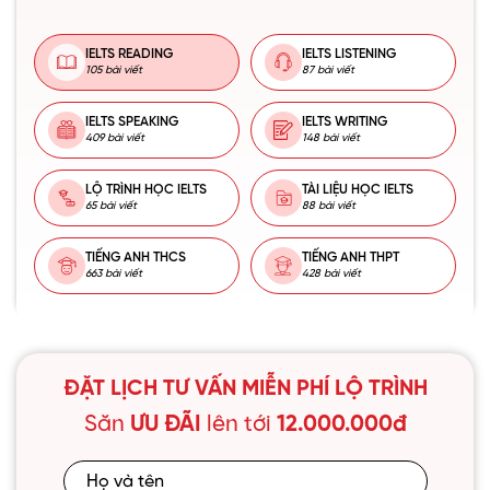
IELTS READING
IELTS LISTENING
105 bài viết
87 bài viết
IELTS SPEAKING
IELTS WRITING
409 bài viết
148 bài viết
LỘ TRÌNH HỌC IELTS
TÀI LIỆU HỌC IELTS
65 bài viết
88 bài viết
TIẾNG ANH THCS
TIẾNG ANH THPT
663 bài viết
428 bài viết
ĐẶT LỊCH TƯ VẤN MIỄN PHÍ LỘ TRÌNH
Săn
ƯU ĐÃI
lên tới
12.000.000đ