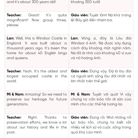
and it's about 300 years old!
khoảng 300 tuổi!
Teacher:
Great! It's quite
Giáo viên:
Tuyệt lắm! Nó khá tráng
magnificent! Now group three,
lệ! Bây giờ đến nhóm ba.
please.
Lan:
Well, this is Windsor Castle in
Lan:
Vâng ạ, đây là Lâu đài
England. It was built about a
Windsor ở Anh. Nó được xây dựng
thousand years ago. It's been the
cách đây khoảng một nghìn năm.
home for about 40 English kings
Nó đã là nhà của khoảng 40 vị vua
and queens.
và nữ hoàng Anh.
Teacher:
Yeah. It's the oldest and
Giáo viên:
Đúng vậy. Đó là lâu đài
largest occupied castle in the
có người sinh sống lâu đời nhất và
world.
lớn nhất trên thế giới.
Mi & Nam:
Amazing! So we need to
Mi & Nam:
Tuyệt vời quá! Vì vậy
preserve our heritage for future
chúng ta cần bảo tồn di sản của
generations.
mình cho các thế hệ tương lai.
Teacher:
Right. Thanks to
Giáo viên:
Đúng rồi. Nhờ những nỗ
preservation efforts, we know a lot
lực bảo tồn, chúng ta biết rất
about our history and life in the
nhiều về lịch sử và cuộc sống trong
past.
quá khứ của mình.