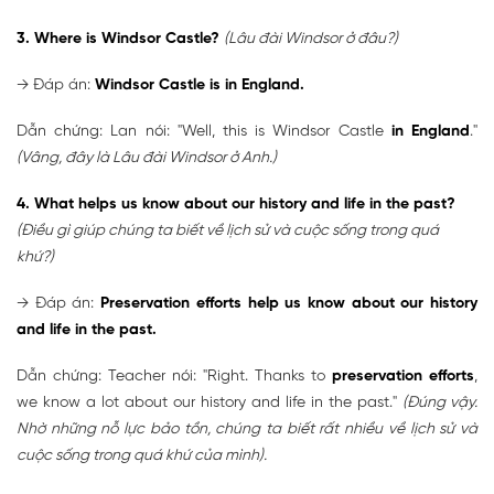
3. Where is Windsor Castle?
(Lâu đài Windsor ở đâu?)
→ Đáp án:
Windsor Castle is in England.
Dẫn chứng: Lan nói: "Well, this is Windsor Castle
in England
."
(Vâng, đây là Lâu đài Windsor ở Anh.)
4. What helps us know about our history and life in the past?
(Điều gì giúp chúng ta biết về lịch sử và cuộc sống trong quá
khứ?)
→ Đáp án:
Preservation efforts help us know about our history
and life in the past.
Dẫn chứng: Teacher nói: "Right. Thanks to
preservation efforts
,
we know a lot about our history and life in the past."
(Đúng vậy.
Nhờ những nỗ lực bảo tồn, chúng ta biết rất nhiều về lịch sử và
cuộc sống trong quá khứ của mình).