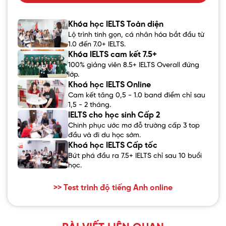
Khóa học IELTS Toàn diện
Lộ trình tinh gọn, cá nhân hóa bắt đầu từ
1.0 đến 7.0+ IELTS.
Khóa IELTS cam kết 7.5+
100% giảng viên 8.5+ IELTS Overall đứng
lớp.
Khoá học IELTS Online
Cam kết tăng 0,5 - 1.0 band điểm chỉ sau
1,5 - 2 tháng.
IELTS cho học sinh Cấp 2
Chinh phục ước mơ đỗ trường cấp 3 top
đầu và đi du học sớm.
Khoá học IELTS Cấp tốc
Bứt phá đầu ra 7.5+ IELTS chỉ sau 10 buổi
học.
>> Test trình độ tiếng Anh online