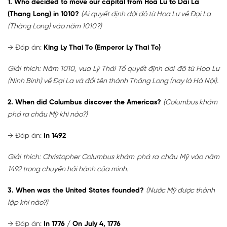
1. Who decided to move our capital from Hoa Lu to Dai La
(Thang Long) in 1010?
(Ai quyết định dời đô từ Hoa Lư về Đại La
(Thăng Long) vào năm 1010?)
→ Đáp án:
King Ly Thai To (Emperor Ly Thai To)
Giải thích: Năm 1010, vua Lý Thái Tổ quyết định dời đô từ Hoa Lư
(Ninh Bình) về Đại La và đổi tên thành Thăng Long (nay là Hà Nội).
2. When did Columbus discover the Americas?
(Columbus khám
phá ra châu Mỹ khi nào?)
→ Đáp án:
In 1492
Giải thích: Christopher Columbus khám phá ra châu Mỹ vào năm
1492 trong chuyến hải hành của mình.
3. When was the United States founded?
(Nước Mỹ được thành
lập khi nào?)
→ Đáp án:
In 1776 / On July 4, 1776