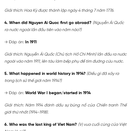
Giải thích: Hoa Kỳ được thành lập ngày 4 tháng 7 năm 1776.
4. When did Nguyen Ai Quoc first go abroad?
(Nguyễn Ái Quốc
ra nước ngoài lần đầu tiên vào năm nào?)
→ Đáp án:
In 1911
Giải thích: Nguyễn Ái Quốc (Chủ tịch Hồ Chí Minh) lần đầu ra nước
ngoài vào năm 1911, lên tàu làm bếp phụ để tìm đường cứu nước.
5. What happened in world history in 1914?
(Điều gì đã xảy ra
trong lịch sử thế giới năm 1914?)
→ Đáp án:
World War I began/started in 1914
Giải thích: Năm 1914 đánh dấu sự bùng nổ của Chiến tranh Thế
giới thứ nhất (1914-1918).
6. Who was the last king of Viet Nam?
(Vị vua cuối cùng của Việt