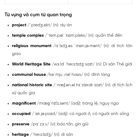
Từ vựng và cụm từ quan trọng
project
/ˈprɒdʒ.ekt/ (n): dự án
temple complex
/ˈtem.pəl ˈkɒm.pleks/ (n): quần thể đền
religious monument
/rɪˈlɪdʒ.əs ˈmɒn.jə.mənt/ (n): di tích tôn
giáo
World Heritage Site
/wɜːld ˈher.ɪ.tɪdʒ saɪt/ (n): Di sản Thế giới
communal house
/kəˈmjuː.nəl haʊs/ (n): đình làng
national historic site
/ˈnæʃ.ən.əl hɪˈstɒr.ɪk saɪt/ (n): di tích lịch
sử quốc gia
magnificent
/mæɡˈnɪf.ɪ.sənt/ (adj): tráng lệ, nguy nga
occupied
/ˈɒk.jə.paɪd/ (adj): có người ở, có người sinh sống
preserve
/prɪˈzɜːv/ (v): bảo tồn, gìn giữ
heritage
/ˈher.ɪ.tɪdʒ/ (n): di sản