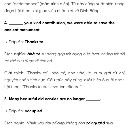
cho "performance" (màn trình diễn). Từ này cũng xuất hiện trong
đoạn hội thoại khi giáo viên nhận xét về Đình Bảng.
4. _______ your kind contribution, we were able to save the
ancient monument.
→ Đáp án:
Thanks to
Dịch nghĩa:
Nhờ có
sự đóng góp tốt bụng của bạn, chúng tôi đã
có thể cứu được di tích cổ.
Giải thích: "Thanks to" (nhờ có, nhờ vào) là cụm giới từ chỉ
nguyên nhân tích cực. Cấu trúc này cũng xuất hiện ở cuối đoạn
hội thoại: "Thanks to preservation efforts..."
5. Many beautiful old castles are no longer _______.
→ Đáp án:
occupied
Dịch nghĩa:
Nhiều lâu đài cổ đẹp không còn
có người ở
nữa.