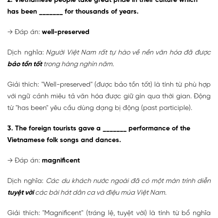
2. Vietnamese people take great pride in their culture which
has been _______ for thousands of years.
→ Đáp án:
well-preserved
Dịch nghĩa:
Người Việt Nam rất tự hào về nền văn hóa đã được
bảo tồn tốt
trong hàng nghìn năm.
Giải thích: "Well-preserved" (được bảo tồn tốt) là tính từ phù hợp
với ngữ cảnh miêu tả văn hóa được giữ gìn qua thời gian. Động
từ "has been" yêu cầu dùng dạng bị động (past participle).
3. The foreign tourists gave a _______ performance of the
Vietnamese folk songs and dances.
→ Đáp án:
magnificent
Dịch nghĩa:
Các du khách nước ngoài đã có một màn trình diễn
tuyệt vời
các bài hát dân ca và điệu múa Việt Nam.
Giải thích: "Magnificent" (tráng lệ, tuyệt vời) là tính từ bổ nghĩa