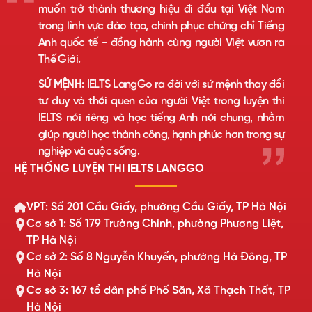
muốn trở thành thương hiệu đi đầu tại Việt Nam
trong lĩnh vực đào tạo, chinh phục chứng chỉ Tiếng
Anh quốc tế - đồng hành cùng người Việt vươn ra
Thế Giới.
SỨ MỆNH:
IELTS LangGo ra đời với sứ mệnh thay đổi
tư duy và thói quen của người Việt trong luyện thi
IELTS nói riêng và học tiếng Anh nói chung, nhằm
giúp người học thành công, hạnh phúc hơn trong sự
nghiệp và cuộc sống.
HỆ THỐNG LUYỆN THI IELTS LANGGO
VPT: Số 201 Cầu Giấy, phường Cầu Giấy, TP Hà Nội
Cơ sở 1: Số 179 Trường Chinh, phường Phương Liệt,
TP Hà Nội
Cơ sở 2: Số 8 Nguyễn Khuyến, phường Hà Đông, TP
Hà Nội
Cơ sở 3: 167 tổ dân phố Phố Săn, Xã Thạch Thất, TP
Hà Nội