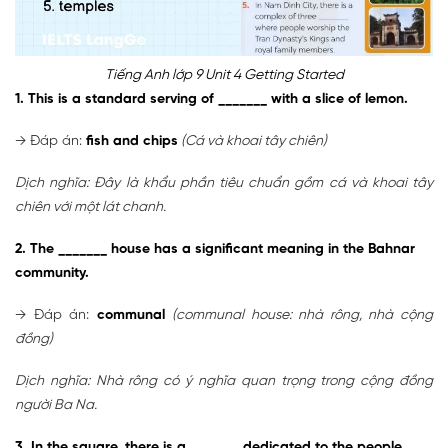
Tiếng Anh lớp 9 Unit 4 Getting Started
1. This is a standard serving of _______ with a slice of lemon.
→ Đáp án:
fish and chips
(Cá và khoai tây chiên)
Dịch nghĩa: Đây là khẩu phần tiêu chuẩn gồm cá và khoai tây
chiên với một lát chanh.
2. The _______ house has a significant meaning in the Bahnar
community.
→ Đáp án:
communal
(communal house: nhà rông, nhà cộng
đồng)
Dịch nghĩa: Nhà rông có ý nghĩa quan trọng trong cộng đồng
người Ba Na.
3. In the square, there is a _______ dedicated to the people