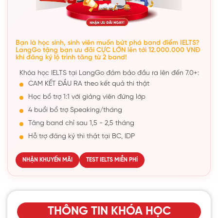
Bạn là học sinh, sinh viên muốn bứt phá band điểm IELTS?
LangGo tặng bạn ưu đãi CỰC LỚN lên tới 12.000.000 VNĐ
khi đăng ký lộ trình tăng từ 2 band!
Khóa học IELTS tại LangGo đảm bảo đầu ra lên đến 7.0+:
CAM KẾT ĐẦU RA theo kết quả thi thật
Học bổ trợ 1:1 với giảng viên đứng lớp
4 buổi bổ trợ Speaking/tháng
Tăng band chỉ sau 1,5 - 2,5 tháng
Hỗ trợ đăng ký thi thật tại BC, IDP
NHẬN KHUYẾN MÃI
TEST IELTS MIỄN PHÍ
THÔNG TIN KHÓA HỌC