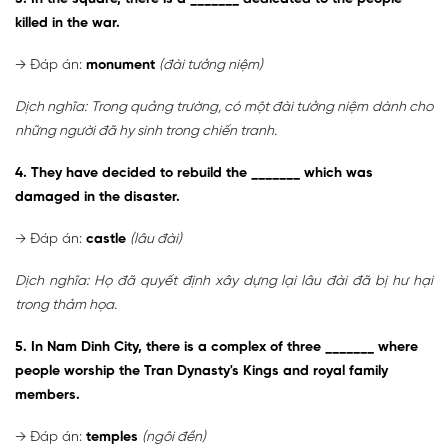
killed in the war.
→ Đáp án:
monument
(đài tưởng niệm)
Dịch nghĩa: Trong quảng trường, có một đài tưởng niệm dành cho
những người đã hy sinh trong chiến tranh.
4. They have decided to rebuild the _______ which was
damaged in the disaster.
→ Đáp án:
castle
(lâu đài)
Dịch nghĩa: Họ đã quyết định xây dựng lại lâu đài đã bị hư hại
trong thảm họa.
5. In Nam Dinh City, there is a complex of three _______ where
people worship the Tran Dynasty's Kings and royal family
members.
→ Đáp án:
temples
(ngôi đền)