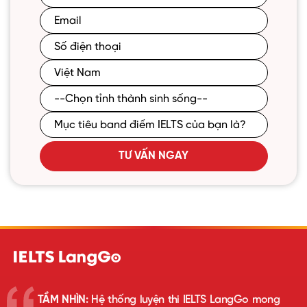
TƯ VẤN NGAY
TẦM NHÌN:
Hệ thống luyện thi IELTS LangGo mong