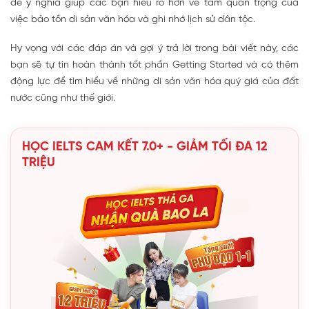
đề ý nghĩa giúp các bạn hiểu rõ hơn về tầm quan trọng của
việc bảo tồn di sản văn hóa và ghi nhớ lịch sử dân tộc.
Hy vọng với các đáp án và gợi ý trả lời trong bài viết này, các
bạn sẽ tự tin hoàn thành tốt phần Getting Started và có thêm
động lực để tìm hiểu về những di sản văn hóa quý giá của đất
nước cũng như thế giới.
HỌC IELTS CAM KẾT 7.0+ - GIẢM TỐI ĐA 12
TRIỆU