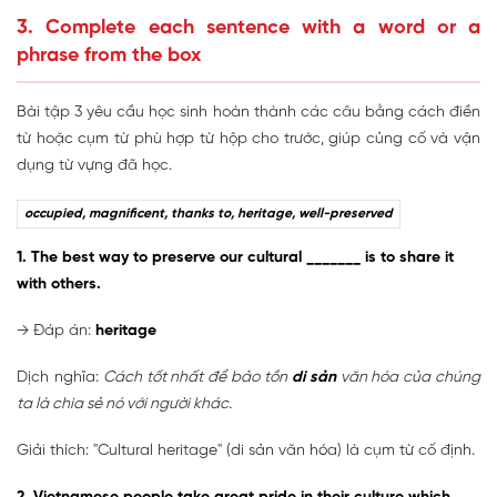
3. Complete each sentence with a word or a
phrase from the box
Bài tập 3 yêu cầu học sinh hoàn thành các câu bằng cách điền
từ hoặc cụm từ phù hợp từ hộp cho trước, giúp củng cố và vận
dụng từ vựng đã học.
occupied, magnificent, thanks to, heritage, well-preserved
1. The best way to preserve our cultural _______ is to share it
with others.
→ Đáp án:
heritage
Dịch nghĩa:
Cách tốt nhất để bảo tồn
di sản
văn hóa của chúng
ta là chia sẻ nó với người khác.
Giải thích: "Cultural heritage" (di sản văn hóa) là cụm từ cố định.