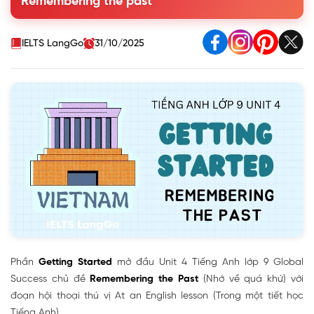
Remembering the past
2. Read the conversation again and answer the questions
3. Complete each sentence with a word or a phrase from
the box
IELTS LangGo
31/10/2025
4. Look at the pictures and complete the sentences
5. GAME - Remembering past events
Phần
Getting Started
mở đầu Unit 4 Tiếng Anh lớp 9 Global
Success chủ đề
Remembering the Past
(Nhớ về quá khứ) với
đoạn hội thoại thú vị At an English lesson (Trong một tiết học
Tiếng Anh).