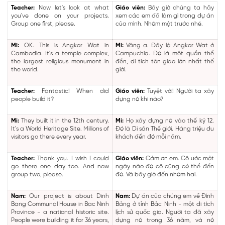
Teacher:
Now let's look at what
Giáo viên:
Bây giờ chúng ta hãy
you've done on your projects.
xem các em đã làm gì trong dự án
Group one first, please.
của mình. Nhóm một trước nhé.
Mi:
OK. This is Angkor Wat in
Mi:
Vâng ạ. Đây là Angkor Wat ở
Cambodia. It's a temple complex,
Campuchia. Đó là một quần thể
the largest religious monument in
đền, di tích tôn giáo lớn nhất thế
the world.
giới.
Teacher:
Fantastic! When did
Giáo viên:
Tuyệt vời! Người ta xây
people build it?
dựng nó khi nào?
Mi:
They built it in the 12th century.
Mi:
Họ xây dựng nó vào thế kỷ 12.
It's a World Heritage Site. Millions of
Đó là Di sản Thế giới. Hàng triệu du
visitors go there every year.
khách đến đó mỗi năm.
Teacher:
Thank you. I wish I could
Giáo viên:
Cảm ơn em. Cô ước một
go there one day too. And now
ngày nào đó cô cũng có thể đến
group two, please.
đó. Và bây giờ đến nhóm hai.
Nam:
Our project is about Dinh
Nam:
Dự án của chúng em về Đình
Bang Communal House in Bac Ninh
Bảng ở tỉnh Bắc Ninh - một di tích
Province - a national historic site.
lịch sử quốc gia. Người ta đã xây
People were building it for 36 years,
dựng nó trong 36 năm, và nó