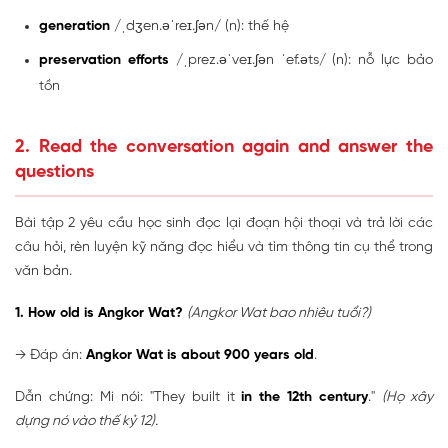
generation
/ˌdʒen.əˈreɪ.ʃən/ (n): thế hệ
preservation efforts
/ˌprez.əˈveɪ.ʃən ˈef.əts/ (n): nỗ lực bảo
tồn
2. Read the conversation again and answer the
questions
Bài tập 2 yêu cầu học sinh đọc lại đoạn hội thoại và trả lời các
câu hỏi, rèn luyện kỹ năng đọc hiểu và tìm thông tin cụ thể trong
văn bản.
1. How old is Angkor Wat?
(Angkor Wat bao nhiêu tuổi?)
→ Đáp án:
Angkor Wat is about 900 years old
.
Dẫn chứng: Mi nói: "They built it
in the 12th century
."
(Họ xây
dựng nó vào thế kỷ 12).