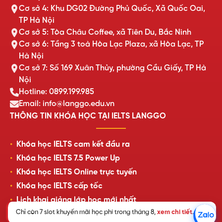
Cơ sở 4: Khu DG02 Đường Phủ Quốc, Xã Quốc Oai,
TP Hà Nội
Cơ sở 5: Tòa Châu Coffee, xã Tiên Du, Bắc Ninh
Cơ sở 6: Tầng 3 toà Hòa Lạc Plaza, xã Hòa Lạc, TP
Hà Nội
Cơ sở 7: Số 169 Xuân Thủy, phường Cầu Giấy, TP Hà
Nội
Hotline: 0899.199.985
Email: info@langgo.edu.vn
THÔNG TIN KHÓA HỌC TẠI IELTS LANGGO
Khóa học IELTS cam kết đầu ra
Khóa học IELTS 7.5 Power Up
Khóa học IELTS Online trực tuyến
Khóa học IELTS cấp tốc
Lịch khai giảng lớp học mới nhất
Chỉ còn 7 slot khuyến mãi học phí trong tháng 8,
xem chi tiết
.
Review của học viên LangGo