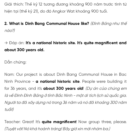
Giải thích: Thế kỷ 12 tương đương khoảng 900 năm trước tính từ
hiện tại (thế kỷ 21), do đó Angkor Wat khoảng 900 tuổi.
2. What is Dinh Bang Communal House like?
(Đình Bảng như thế
nào?)
→ Đáp án:
It's a national historic site. It's quite magnificent and
about 300 years old.
Dẫn chứng:
Nam: Our project is about Dinh Bang Communal House in Bac
Ninh Province -
a national historic site
. People were building it
for 36 years, and it's
about 300 years old
!
(Dự án của chúng em
là về Đình Đình Bảng ở tỉnh Bắc Ninh - một di tích lịch sử quốc gia.
Người ta đã xây dựng nó trong 36 năm và nó đã khoảng 300 năm
tuổi!)
Teacher: Great! It's
quite magnificent
! Now group three, please.
(Tuyệt vời! Nó khá hoành tráng! Bây giờ xin mời nhóm ba.)