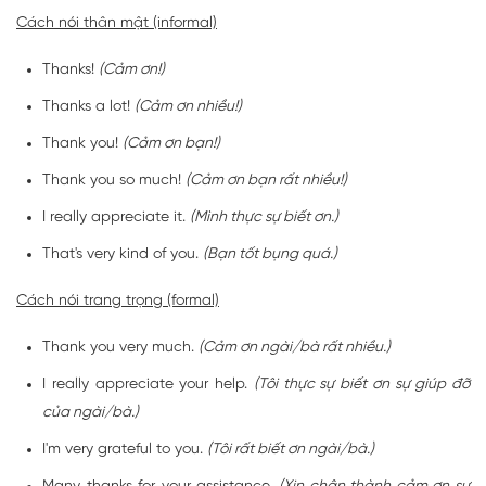
Cách nói thân mật (informal)
Thanks!
(Cảm ơn!)
Thanks a lot!
(Cảm ơn nhiều!)
Thank you!
(Cảm ơn bạn!)
Thank you so much!
(Cảm ơn bạn rất nhiều!)
I really appreciate it.
(Mình thực sự biết ơn.)
That's very kind of you.
(Bạn tốt bụng quá.)
Cách nói trang trọng (formal)
Thank you very much.
(Cảm ơn ngài/bà rất nhiều.)
I really appreciate your help.
(Tôi thực sự biết ơn sự giúp đỡ
của ngài/bà.)
I'm very grateful to you.
(Tôi rất biết ơn ngài/bà.)