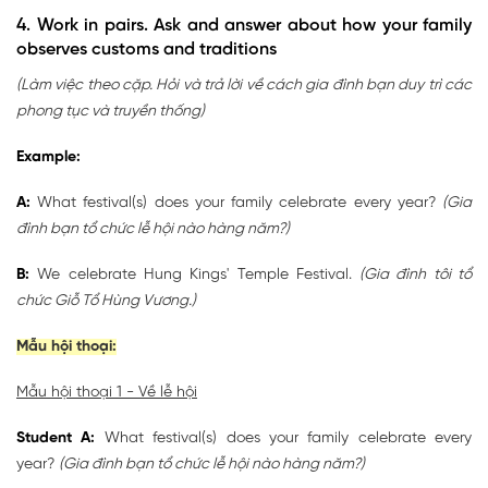
4. Work in pairs. Ask and answer about how your family
observes customs and traditions
(Làm việc theo cặp. Hỏi và trả lời về cách gia đình bạn duy trì các
phong tục và truyền thống)
Example:
A:
What festival(s) does your family celebrate every year?
(Gia
đình bạn tổ chức lễ hội nào hàng năm?)
B:
We celebrate Hung Kings' Temple Festival.
(Gia đình tôi tổ
chức Giỗ Tổ Hùng Vương.)
Mẫu hội thoại:
Mẫu hội thoại 1 - Về lễ hội
Student A:
What festival(s) does your family celebrate every
year?
(Gia đình bạn tổ chức lễ hội nào hàng năm?)