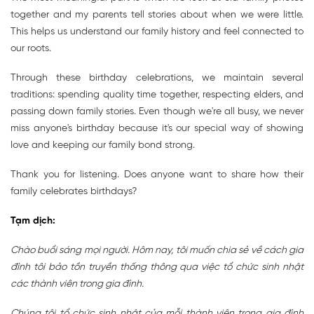
together and my parents tell stories about when we were little.
This helps us understand our family history and feel connected to
our roots.
Through these birthday celebrations, we maintain several
traditions: spending quality time together, respecting elders, and
passing down family stories. Even though we're all busy, we never
miss anyone's birthday because it's our special way of showing
love and keeping our family bond strong.
Thank you for listening. Does anyone want to share how their
family celebrates birthdays?
Tạm dịch:
Chào buổi sáng mọi người. Hôm nay, tôi muốn chia sẻ về cách gia
đình tôi bảo tồn truyền thống thông qua việc tổ chức sinh nhật
các thành viên trong gia đình.
Chúng tôi tổ chức sinh nhật của mỗi thành viên trong gia đình