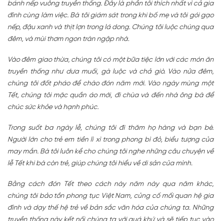
bánh nếp vuông truyền thống. Đây là phần tôi thích nhất vì cả gia
đình cùng làm việc. Bà tôi giám sát trong khi bố mẹ và tôi gói gạo
nếp, đậu xanh và thịt lợn trong lá dong. Chúng tôi luộc chúng qua
đêm, và mùi thơm ngon tràn ngập nhà.
Vào đêm giao thừa, chúng tôi có một bữa tiệc lớn với các món ăn
truyền thống như dưa muối, gà luộc và chả giò. Vào nửa đêm,
chúng tôi đốt pháo để chào đón năm mới. Vào ngày mùng một
Tết, chúng tôi mặc quần áo mới, đi chùa và đến nhà ông bà để
chúc sức khỏe và hạnh phúc.
Trong suốt ba ngày lễ, chúng tôi đi thăm họ hàng và bạn bè.
Người lớn cho trẻ em tiền lì xì trong phong bì đỏ, biểu tượng của
may mắn. Bà tôi luôn kể cho chúng tôi nghe những câu chuyện về
lễ Tết khi bà còn trẻ, giúp chúng tôi hiểu về di sản của mình.
Bằng cách đón Tết theo cách này năm này qua năm khác,
chúng tôi bảo tồn phong tục Việt Nam, củng cố mối quan hệ gia
đình và dạy thế hệ trẻ về bản sắc văn hóa của chúng ta. Những
truyền thống này kết nối chúng ta với quá khứ và sẽ tiếp tục vào