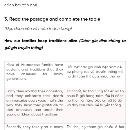
cách bài tập nhé.
3. Read the passage and complete the table
(Đọc đoạn văn và hoàn thành bảng)
How our families keep traditions alive
(Cách gia đình chúng ta
giữ gìn truyền thống)
Most of Vietnamese families have
Hầu hết các gia đình Việt Nam đều
customs and traditions that they
có phong tục và truyền thống mà
have observed for many
họ đã tuân thủ qua nhiều thế hệ.
generations.
Firstly, they worship their ancestors,
Thứ nhất, họ thờ cúng tổ tiên và tổ
and they celebrate their death
chức lễ giỗ hàng năm. Đó là cách
anniversaries every year. That's the
họ thể hiện lòng biết ơn với tổ tiên
way they show their gratitude to
và dạy con cháu về truyền thống.
their ancestors and teach their
young children about traditions.
Secondly, they take part in many
Thứ hai, họ tham gia nhiều lễ hội