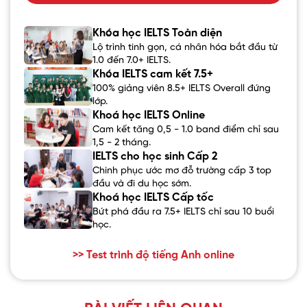
Khóa học IELTS Toàn diện
Lộ trình tinh gọn, cá nhân hóa bắt đầu từ
1.0 đến 7.0+ IELTS.
Khóa IELTS cam kết 7.5+
100% giảng viên 8.5+ IELTS Overall đứng
lớp.
Khoá học IELTS Online
Cam kết tăng 0,5 - 1.0 band điểm chỉ sau
1,5 - 2 tháng.
IELTS cho học sinh Cấp 2
Chinh phục ước mơ đỗ trường cấp 3 top
đầu và đi du học sớm.
Khoá học IELTS Cấp tốc
Bứt phá đầu ra 7.5+ IELTS chỉ sau 10 buổi
học.
>> Test trình độ tiếng Anh online