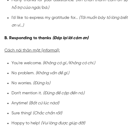
Many thanks for your assistance.
(Xin chân thành cảm ơn sự
hỗ trợ của ngài/bà.)
I'd like to express my gratitude for...
(Tôi muốn bày tỏ lòng biết
ơn vì...)
B. Responding to thanks
(Đáp lại lời cảm ơn)
Cách nói thân mật (informal):
You're welcome.
(Không có gì./Không có chi.)
No problem.
(Không vấn đề gì.)
No worries.
(Đừng lo.)
Don't mention it.
(Đừng đề cập đến nó.)
Anytime!
(Bất cứ lúc nào!)
Sure thing!
(Chắc chắn rồi!)
Happy to help!
(Vui lòng được giúp đỡ!)