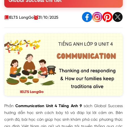
Global Success chi tiết
2. Work in pairs. Make similar conversations to express
thanks and respond in the following situations
Cách bày tỏ và đáp lại lời cảm ơn
IELTS LangGo
31/10/2025
II. How our families keep traditions alive
Phần
Communication Unit 4 Tiếng Anh 9
sách Global Success
hướng dẫn học sinh cách bày tỏ và đáp lại lời cảm ơn. Bên
cạnh đó, bài học còn giúp học sinh khám phá các phương thức
gia đình Việt Nam gìn giữ và truyền tải truyền thống qua các