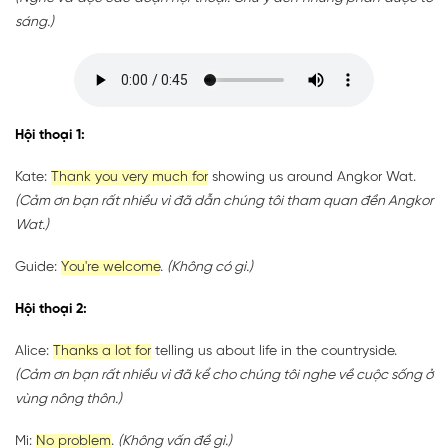
sáng.)
Hội thoại 1:
Kate:
Thank you very much for
showing us around Angkor Wat.
(Cảm ơn bạn rất nhiều vì đã dẫn chúng tôi tham quan đền Angkor
Wat.)
Guide:
You're welcome
.
(Không có gì.)
Hội thoại 2:
Alice:
Thanks a lot for
telling us about life in the countryside.
(Cảm ơn bạn rất nhiều vì đã kể cho chúng tôi nghe về cuộc sống ở
vùng nông thôn.)
Mi:
No problem
.
(Không vấn đề gì.)