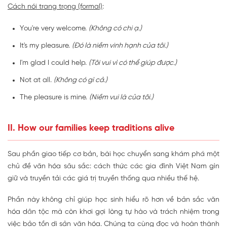
Cách nói trang trọng (formal)
:
You're very welcome.
(Không có chi ạ.)
It's my pleasure.
(Đó là niềm vinh hạnh của tôi.)
I'm glad I could help.
(Tôi vui vì có thể giúp được.)
Not at all.
(Không có gì cả.)
The pleasure is mine.
(Niềm vui là của tôi.)
II. How our families keep traditions alive
Sau phần giao tiếp cơ bản, bài học chuyển sang khám phá một
chủ đề văn hóa sâu sắc: cách thức các gia đình Việt Nam gìn
giữ và truyền tải các giá trị truyền thống qua nhiều thế hệ.
Phần này không chỉ giúp học sinh hiểu rõ hơn về bản sắc văn
hóa dân tộc mà còn khơi gợi lòng tự hào và trách nhiệm trong
việc bảo tồn di sản văn hóa. Chúng ta cùng đọc và hoàn thành