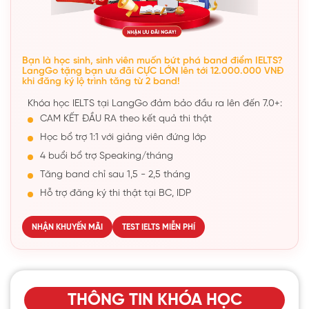
Bạn là học sinh, sinh viên muốn bứt phá band điểm IELTS?
LangGo tặng bạn ưu đãi CỰC LỚN lên tới 12.000.000 VNĐ
khi đăng ký lộ trình tăng từ 2 band!
Khóa học IELTS tại LangGo đảm bảo đầu ra lên đến 7.0+:
CAM KẾT ĐẦU RA theo kết quả thi thật
Học bổ trợ 1:1 với giảng viên đứng lớp
4 buổi bổ trợ Speaking/tháng
Tăng band chỉ sau 1,5 - 2,5 tháng
Hỗ trợ đăng ký thi thật tại BC, IDP
NHẬN KHUYẾN MÃI
TEST IELTS MIỄN PHÍ
THÔNG TIN KHÓA HỌC