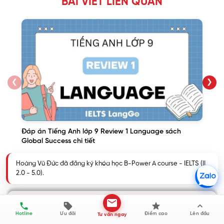
BÀI VIẾT LIÊN QUAN
❮
❯
Đáp án Tiếng Anh lớp 9 Review 1 Language sách
Global Success chi tiết
KHÁM PHÁ THÊM
Hotline
Ưu đãi
Điểm cao
Lên đầu
Tư vấn ngay