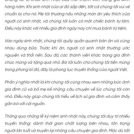
hàng năm. Khi sinh nhật của ai đó sắp đến, tất cả chúng tôi vui vẻ
chuẩn bị cho nó. Mẹ tôi thường nấu những món ăn yêu thích của
người có sinh nhật, và chúng tôi luôn có một chiếc bánh tự làm.
Điều này khác với nhiều gia đình ngày nay chỉ mua bánh từ tiệm.
Vào ngày sinh nhật, chúng tôi quây quần quanh bàn ăn và cùng
nhau dùng bữa. Trước khi ăn, người có sinh nhật thường ước
nguyện và thổi nến. Sau đó, các thành viên khác trong gia đình
chúc mừng và tặng quà nhỏ. Bà tôi luôn cho chúng tôi tiền mừng
trong phong bì đỏ, đây là phong tục truyền thống của người Việt.
Phần ý nghĩa nhất là khi chúng tôi cùng nhau xem những bức ảnh
gia đình cũ và bố mẹ kể những câu chuyện về lúc chúng tôi còn
nhỏ. Điều này giúp chúng tôi hiểu về lịch sử gia đình và cảm thấy
gắn bó với cội nguồn.
Thông qua những lễ kỷ niệm sinh nhật này, chúng tôi duy trì nhiều
truyền thống: dành thời gian chất lượng bên nhau, tôn trọng
người lớn tuổi và truyền lại những câu chuyện gia đình. Mặc dù tất