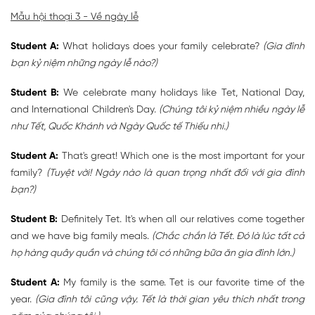
Mẫu hội thoại 3 - Về ngày lễ
Student A:
What holidays does your family celebrate?
(Gia đình
bạn kỷ niệm những ngày lễ nào?)
Student B:
We celebrate many holidays like Tet, National Day,
and International Children's Day.
(Chúng tôi kỷ niệm nhiều ngày lễ
như Tết, Quốc Khánh và Ngày Quốc tế Thiếu nhi.)
Student A:
That's great! Which one is the most important for your
family?
(Tuyệt vời! Ngày nào là quan trọng nhất đối với gia đình
bạn?)
Student B:
Definitely Tet. It's when all our relatives come together
and we have big family meals.
(Chắc chắn là Tết. Đó là lúc tất cả
họ hàng quây quần và chúng tôi có những bữa ăn gia đình lớn.)
Student A:
My family is the same. Tet is our favorite time of the
year.
(Gia đình tôi cũng vậy. Tết là thời gian yêu thích nhất trong