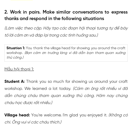
2. Work in pairs. Make similar conversations to express
thanks and respond in the following situations
(Làm việc theo cặp. Hãy tạo các đoạn hội thoại tương tự để bày
tỏ lời cảm ơn và đáp lại trong các tình huống sau.)
Situation 1:
You thank the village head for showing you around the craft
workshop.
(Bạn cảm ơn trưởng làng vì đã dẫn bạn tham quan xưởng
thủ công.)
Mẫu hội thoại 1:
Student A:
Thank you so much for showing us around your craft
workshop. We learned a lot today.
(Cảm ơn ông rất nhiều vì đã
dẫn chúng cháu tham quan xưởng thủ công. Hôm nay chúng
cháu học được rất nhiều.)
Village head:
You're welcome. I'm glad you enjoyed it.
(Không có
chi. Ông vui vì các cháu thích.)