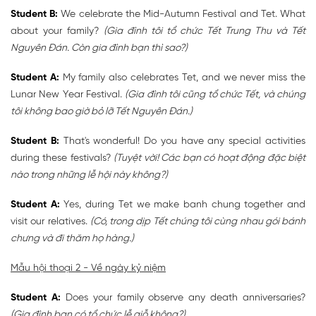
Student B:
We celebrate the Mid-Autumn Festival and Tet. What
about your family?
(Gia đình tôi tổ chức Tết Trung Thu và Tết
Nguyên Đán. Còn gia đình bạn thì sao?)
Student A:
My family also celebrates Tet, and we never miss the
Lunar New Year Festival.
(Gia đình tôi cũng tổ chức Tết, và chúng
tôi không bao giờ bỏ lỡ Tết Nguyên Đán.)
Student B:
That's wonderful! Do you have any special activities
during these festivals?
(Tuyệt vời! Các bạn có hoạt động đặc biệt
nào trong những lễ hội này không?)
Student A:
Yes, during Tet we make banh chung together and
visit our relatives.
(Có, trong dịp Tết chúng tôi cùng nhau gói bánh
chưng và đi thăm họ hàng.)
Mẫu hội thoại 2 - Về ngày kỷ niệm
Student A:
Does your family observe any death anniversaries?
(Gia đình bạn có tổ chức lễ giỗ không?)