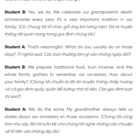
Student B:
Yes, we do. We celebrate our grandparents' death
anniversaries every year. It's a very important tradition in our
family.
(Có. Chúng tôi tổ chức giỗ ông bà hàng năm. Đó là truyền
thống rất quan trọng trong gia đình chúng tôi.)
Student A:
That's meaningful. What do you usually do on those
days?
(Ý nghĩa quá. Các bạn thường làm gì vào những ngày đó?)
Student B:
We prepare traditional food, burn incense, and the
whole family gathers to remember our ancestors. How about
your family?
(Chúng tôi chuẩn bị đồ ăn truyền thống, thắp hương
và cả gia đình quây quần để tưởng nhớ tổ tiên. Còn gia đình bạn
thì sao?)
Student A:
We do the same. My grandmother always tells us
stories about our ancestors on those occasions.
(Chúng tôi cũng
làm như vậy. Bà tôi luôn kể cho chúng tôi nghe những câu chuyện
về tổ tiên vào những dịp đó.)