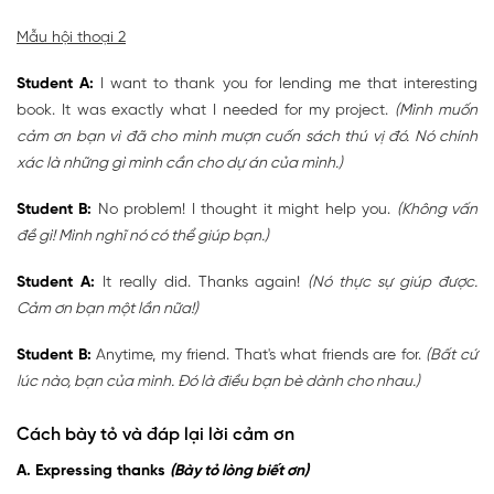
Mẫu hội thoại 2
Student A:
I want to thank you for lending me that interesting
book. It was exactly what I needed for my project.
(Mình muốn
cảm ơn bạn vì đã cho mình mượn cuốn sách thú vị đó. Nó chính
xác là những gì mình cần cho dự án của mình.)
Student B:
No problem! I thought it might help you.
(Không vấn
đề gì! Mình nghĩ nó có thể giúp bạn.)
Student A:
It really did. Thanks again!
(Nó thực sự giúp được.
Cảm ơn bạn một lần nữa!)
Student B:
Anytime, my friend. That's what friends are for.
(Bất cứ
lúc nào, bạn của mình. Đó là điều bạn bè dành cho nhau.)
Cách bày tỏ và đáp lại lời cảm ơn
A. Expressing thanks
(Bày tỏ lòng biết ơn)