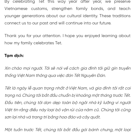
By celebrating Tet this way year after year, we preserve
Vietnamese customs, strengthen family bonds, and teach
younger generations about our cultural identity. These traditions
connect us to our past and will continue into our future.
Thank you for your attention. I hope you enjoyed learning about
how my family celebrates Tet.
Tạm dịch:
Xin chào mọi người. Tôi sẽ nói về cách gia đình tôi giữ gìn truyền
thống Việt Nam thông qua việc đón Tết Nguyên Đán.
Tết là ngày lễ quan trọng nhất ở Việt Nam, và gia đình tôi rất coi
trọng nó. Chúng tôi bắt đầu chuẩn bị khoảng một tháng trước Tết.
Đầu tiên, chúng tôi dọn dẹp toàn bộ ngôi nhà kỹ lưỡng vì người
Việt tin rằng điều này loại bỏ vận rủi của năm cũ. Chúng tôi cũng
sơn lại nhà và trang trí bằng hoa đào và cây quất.
Một tuần trước Tết, chúng tôi bắt đầu gói bánh chưng, một loại