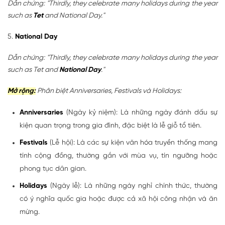
Dẫn chứng: "Thirdly, they celebrate many holidays during the year
such as
Tet
and National Day."
5.
National Day
Dẫn chứng: "Thirdly, they celebrate many holidays during the year
such as Tet and
National Day
."
Mở rộng:
Phân biệt Anniversaries, Festivals và Holidays:
Anniversaries
(Ngày kỷ niệm): Là những ngày đánh dấu sự
kiện quan trọng trong gia đình, đặc biệt là lễ giỗ tổ tiên.
Festivals
(Lễ hội): Là các sự kiện văn hóa truyền thống mang
tính cộng đồng, thường gắn với mùa vụ, tín ngưỡng hoặc
phong tục dân gian.
Holidays
(Ngày lễ): Là những ngày nghỉ chính thức, thường
có ý nghĩa quốc gia hoặc được cả xã hội công nhận và ăn
mừng.