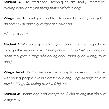
Student A:
The traditional techniques are really impressive.
(Những kỹ thuật truyền thống thật sự rất ấn tượng.)
Village head:
Thank you. Feel free to come back anytime.
(Cảm
ơn cháu. Cứ tự nhiên quay lại bất cứ lúc nào.)
Mẫu hội thoại 2
:
Student A:
We really appreciate you taking the time to guide us
through the workshop, sir.
(Chúng cháu thực sự biết ơn vì ông đã
dành thời gian hướng dẫn chúng cháu tham quan xưởng, thưa
ông.)
Village head:
It's my pleasure. I'm happy to share our traditions
with young people.
(Đó là niềm vui của ông. Ông vui được chia sẻ
truyền thống của chúng ta với thế hệ trẻ.)
Student A:
Thanks again for everything!
(Cảm ơn ông một lần nữa
vì mọi thứ!)