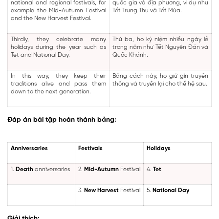
national and regional festivals, for
quốc gia và địa phương, ví dụ như
example the Mid-Autumn Festival
Tết Trung Thu và Tết Mùa.
and the New Harvest Festival.
Thirdly, they celebrate many
Thứ ba, họ kỷ niệm nhiều ngày lễ
holidays during the year such as
trong năm như Tết Nguyên Đán và
Tet and National Day.
Quốc Khánh.
In this way, they keep their
Bằng cách này, họ giữ gìn truyền
traditions alive and pass them
thống và truyền lại cho thế hệ sau.
down to the next generation.
Đáp án bài tập hoàn thành bảng:
Anniversaries
Festivals
Holidays
1.
Death
anniversaries
2.
Mid-Autumn
Festival
4.
Tet
3.
New Harvest
Festival
5.
National Day
Giải thích: