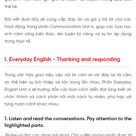
thế hệ.
Bài viết dưới đây sẽ cung cấp đáp án và gợi ý trả lời cho các
hoạt động trong phần Communication Unit 4, giúp các bạn học
sinh nắm vững kiến thức, rèn luyện kỹ năng và tự tin áp dụng
trong thực tế.
I. Everyday English - Thanking and responding
Trong văn hóa giao tiếp, việc nói lời cảm ơn và đáp lại lời cảm
ơn thể hiện sự lịch thiệp và tôn trọng lẫn nhau. Phần Everyday
English Unit 4 sẽ hướng dẫn các bạn cách diễn đạt lòng biết ơn
chân thành và cách phản hồi một cách tự nhiên, phù hợp với
từng hoàn cảnh khác nhau.
1. Listen and read the conversations. Pay attention to the
highlighted parts.
(Nghe và đọc các đoạn hội thoại. Chú ý đến những phần được tô