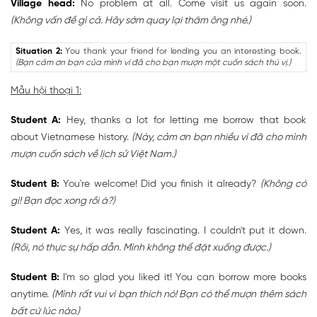
Village head:
No problem at all. Come visit us again soon.
(Không vấn đề gì cả. Hãy sớm quay lại thăm ông nhé.)
Situation 2:
You thank your friend for lending you an interesting book.
(Bạn cảm ơn bạn của mình vì đã cho bạn mượn một cuốn sách thú vị.)
Mẫu hội thoại 1:
Student A:
Hey, thanks a lot for letting me borrow that book
about Vietnamese history.
(Này, cảm ơn bạn nhiều vì đã cho mình
mượn cuốn sách về lịch sử Việt Nam.)
Student B:
You're welcome! Did you finish it already?
(Không có
gì! Bạn đọc xong rồi à?)
Student A:
Yes, it was really fascinating. I couldn't put it down.
(Rồi, nó thực sự hấp dẫn. Mình không thể đặt xuống được.)
Student B:
I'm so glad you liked it! You can borrow more books
anytime.
(Mình rất vui vì bạn thích nó! Bạn có thể mượn thêm sách
bất cứ lúc nào.)