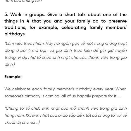
năm của chúng tôi.)
5. Work in groups. Give a short talk about one of the
things in 4 that you and your family do to preserve
traditions, for example, celebrating family members'
birthdays
(Làm việc theo nhóm. Hãy nói ngắn gọn về một trong những hoạt
động ở bài 4 mà bạn và gia đình thực hiện để gìn giữ truyền
thống, ví dụ như tổ chức sinh nhật cho các thành viên trong gia
đình.)
Example:
We celebrate each family member's birthday every year. When
someone's birthday is coming, all of us happily prepare for it. ...
(Chúng tôi tổ chức sinh nhật của mỗi thành viên trong gia đình
hàng năm. Khi sinh nhật của ai đó sắp đến, tất cả chúng tôi vui vẻ
chuẩn bị cho nó. ...)