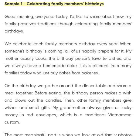
Sample 1 - Celebrating family members' birthdays
Good morning, everyone. Today, I'd like to share about how my
family preserves traditions through celebrating family members'
birthdays.
We celebrate each family member's birthday every year. When
someone's birthday is coming, all of us happily prepare for it. My
mother usually cooks the birthday person's favorite dishes, and
we always have a homemade cake. This is different from many
families today who just buy cakes from bakeries.
On the birthday, we gather around the dinner table and share a
meal together. Before eating, the birthday person makes a wish
and blows out the candles. Then, other family members give
wishes and small gifts. My grandmother always gives us lucky
money in red envelopes, which is a traditional Vietnamese
custom.
The most meaningful part is when we look at old family photos