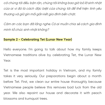
cả chúng tôi đều bận rộn, chúng tôi không bao giờ bỏ lỡ sinh nhật
của ai vì đó là cách đặc biệt của chúng tôi để thể hiện tình yêu
thương và giữ gìn mối gắn kết gia đình bền chặt.
Cảm ơn các bạn đã lắng nghe. Có ai muốn chia sẻ cách gia đình
mình tổ chức sinh nhật không?
Sample 2 - Celebrating Tet (Lunar New Year)
Hello everyone. I'm going to talk about how my family keeps
Vietnamese traditions alive by celebrating Tet, the Lunar New
Year.
Tet is the most important holiday in Vietnam, and my family
takes it very seriously. Our preparations begin about a month
before Tet. First, we clean our entire house thoroughly because
Vietnamese people believe this removes bad luck from the old
year. We also repaint our house and decorate it with peach
blossoms and kumquat trees.