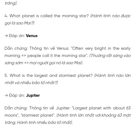
trăng).
4. What planet is called the morning star?
(Hành tinh nào được
gọi là sao Mai?)
→
Đáp án:
Venus
Dẫn chứng: Thông tin về Venus: "Often very bright in the early
morning => people call it the morning star".
(Thường rất sáng vào
sáng sớm => mọi người gọi nó là sao Mai).
5. What is the largest and stormiest planet?
(Hành tinh nào lớn
nhất và nhiều bão tố nhất?)
→
Đáp án:
Jupiter
Dẫn chứng: Thông tin về Jupiter: "Largest planet with about 63
moons", "stormiest planet".
(Hành tinh lớn nhất với khoảng 63 mặt
trăng. Hành tinh nhiều bão tố nhất).