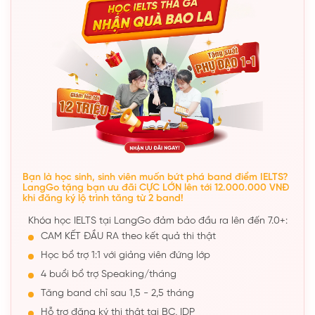
Bạn là học sinh, sinh viên muốn bứt phá band điểm IELTS?
LangGo tặng bạn ưu đãi CỰC LỚN lên tới 12.000.000 VNĐ
khi đăng ký lộ trình tăng từ 2 band!
Khóa học IELTS tại LangGo đảm bảo đầu ra lên đến 7.0+:
CAM KẾT ĐẦU RA theo kết quả thi thật
Học bổ trợ 1:1 với giảng viên đứng lớp
4 buổi bổ trợ Speaking/tháng
Tăng band chỉ sau 1,5 - 2,5 tháng
Hỗ trợ đăng ký thi thật tại BC, IDP