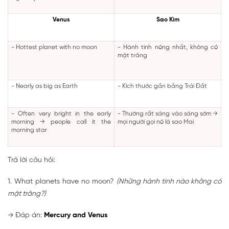
Venus
Sao Kim
- Hottest planet with no moon
- Hành tinh nóng nhất, không có
mặt trăng
- Nearly as big as Earth
- Kích thước gần bằng Trái Đất
- Often very bright in the early
- Thường rất sáng vào sáng sớm
→
morning
→
people call it the
mọi người gọi nó là sao Mai
morning star
Trả lời câu hỏi:
1. What planets have no moon?
(Những hành tinh nào không có
mặt trăng?)
→
Đáp án:
Mercury and Venus