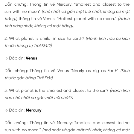
Dẫn chứng: Thông tin về Mercury: “smallest and closest to the
sun with no moon”
(nhỏ nhất và gần mặt trời nhất, không có mặt
trăng)
, thông tin về Venus: “Hottest planet with no moon.”
(Hành
tinh nóng nhất, không có mặt trăng).
2. What planet is similar in size to Earth?
(Hành tinh nào có kích
thước tương tự Trái Đất?)
→
Đáp án:
Venus
Dẫn chứng: Thông tin về Venus "Nearly as big as Earth"
(Kích
thước gần bằng Trái Đất).
3. What planet is the smallest and closest to the sun?
(Hành tinh
nào nhỏ nhất và gần mặt trời nhất?)
→
Đáp án:
Mercury
Dẫn chứng: Thông tin về Mercury: "smallest and closest to the
sun with no moon."
(nhỏ nhất và gần mặt trời nhất, không có mặt