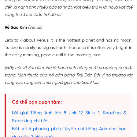
trong hệ mặt trời và có khoảng 63 mặt trăng. Nó cũng được biết
đến là hành tinh nhiều bão tố nhất. Một điều thú vị là, nó là vật thể
sáng thứ 3 trên bầu trời đêm.)
Về Sao Kim
(Venus)
Let's talk about Venus. It is the hottest planet and has no moon.
Its size is nearly as big as Earth. Because it is often very bright in
the early morning, people call it the morning star.
(Hãy nói về Sao Kim. Nó là hành tinh nóng nhất và không có mặt
trăng. Kích thước của nó gần bằng Trái Đất. Bởi vì nó thường rất
sáng vào sáng sớm, mọi người gọi nó là Sao Mai.)
Có thể bạn quan tâm:
Lời giải Tiếng Anh lớp 8 Unit 12 Skills 1: Reading &
Speaking chi tiết
Bật mí 5 phương pháp luyện nói tiếng Anh cho học