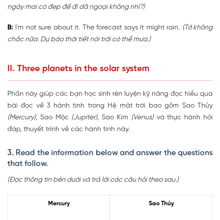
ngày mai có đẹp để đi dã ngoại không nhỉ?)
B:
I'm not sure about it. The forecast says it might rain.
(Tớ không
chắc nữa. Dự báo thời tiết nói trời có thể mưa.)
II. Three planets in the solar system
Phần này giúp các bạn học sinh rèn luyện kỹ năng đọc hiểu qua
bài đọc về 3 hành tinh trong Hệ mặt trời bao gồm Sao Thủy
(Mercury)
, Sao Mộc
(Jupiter)
, Sao Kim
(Venus)
và thực hành hỏi
đáp, thuyết trình về các hành tinh này.
3. Read the information below and answer the questions
that follow.
(Đọc thông tin bên dưới và trả lời các câu hỏi theo sau.)
Mercury
Sao Thủy