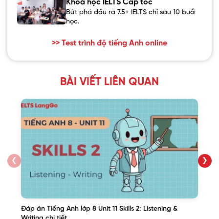
Khoá học IELTS Cấp tốc
Bứt phá đầu ra 7.5+ IELTS chỉ sau 10 buổi
học.
>> Test trình độ tiếng Anh online
BÀI VIẾT LIÊN QUAN
❮
❯
Đáp án Tiếng Anh lớp 8 Unit 11 Skills 2: Listening &
Writing chi tiết