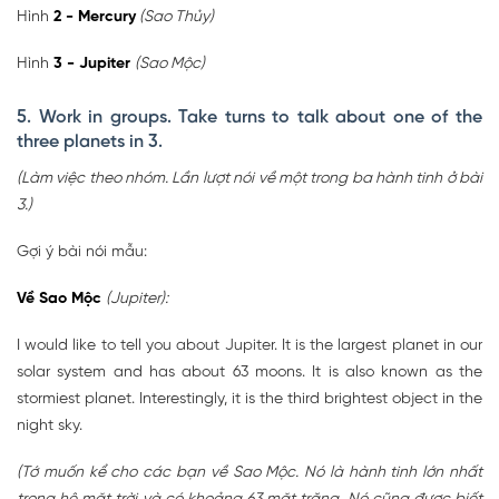
Hình
2 - Mercury
(Sao Thủy)
Hình
3 - Jupiter
(Sao Mộc)
5. Work in groups. Take turns to talk about one of the
three planets in 3.
(Làm việc theo nhóm. Lần lượt nói về một trong ba hành tinh ở bài
3.)
Gợi ý bài nói mẫu:
Về Sao Mộc
(Jupiter):
I would like to tell you about Jupiter. It is the largest planet in our
solar system and has about 63 moons. It is also known as the
stormiest planet. Interestingly, it is the third brightest object in the
night sky.
(Tớ muốn kể cho các bạn về Sao Mộc. Nó là hành tinh lớn nhất