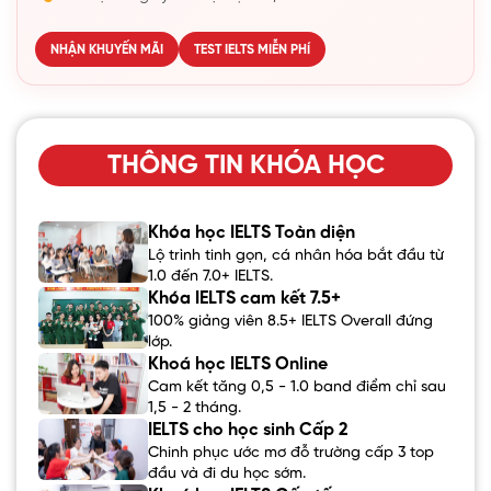
NHẬN KHUYẾN MÃI
TEST IELTS MIỄN PHÍ
THÔNG TIN KHÓA HỌC
Khóa học IELTS Toàn diện
Lộ trình tinh gọn, cá nhân hóa bắt đầu từ
1.0 đến 7.0+ IELTS.
Khóa IELTS cam kết 7.5+
100% giảng viên 8.5+ IELTS Overall đứng
lớp.
Khoá học IELTS Online
Cam kết tăng 0,5 - 1.0 band điểm chỉ sau
1,5 - 2 tháng.
IELTS cho học sinh Cấp 2
Chinh phục ước mơ đỗ trường cấp 3 top
đầu và đi du học sớm.