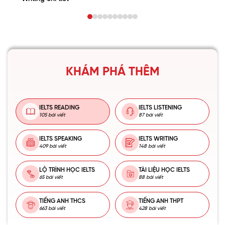
KHÁM PHÁ THÊM
IELTS READING
IELTS LISTENING
105 bài viết
87 bài viết
IELTS SPEAKING
IELTS WRITING
409 bài viết
148 bài viết
LỘ TRÌNH HỌC IELTS
TÀI LIỆU HỌC IELTS
65 bài viết
88 bài viết
TIẾNG ANH THCS
TIẾNG ANH THPT
663 bài viết
428 bài viết