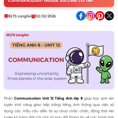
Communication Global Success chi tiết
2. Work in pairs. Make similar conversations with the
following situations.
II. Three planets in the solar system
IELTS LangGo
02/02/2026
Phần
Communication Unit 12 Tiếng Anh lớp 8
giúp học sinh rèn
luyện khả năng giao tiếp bằng tiếng Anh thông qua việc sử
dụng các mẫu câu diễn tả sự chưa chắc chắn, đồng thời rèn
luyện kỹ năng đặt câu hỏi và trao đổi thông tin về các hành tinh