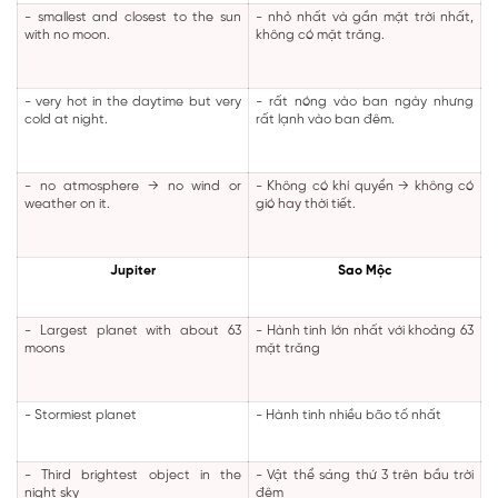
- smallest and closest to the sun
- nhỏ nhất và gần mặt trời nhất,
with no moon.
không có mặt trăng.
- very hot in the daytime but very
- rất nóng vào ban ngày nhưng
cold at night.
rất lạnh vào ban đêm.
- no atmosphere
→
no wind or
- Không có khí quyển
→
không có
weather on it.
gió hay thời tiết.
Jupiter
Sao Mộc
- Largest planet with about 63
- Hành tinh lớn nhất với khoảng 63
moons
mặt trăng
- Stormiest planet
- Hành tinh nhiều bão tố nhất
- Third brightest object in the
- Vật thể sáng thứ 3 trên bầu trời
night sky
đêm