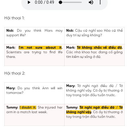
Hội thoại 1:
Nick:
Do you think Mars may
Nick:
Cậu có nghĩ sao Hỏa có thể
support life?
duy trì sự sống không?
Mark:
I'm not sure about it
.
Mark:
Tớ không chắc về điều đó
.
Scientists are trying to find life
Các nhà khoa học đang cố gắng
there.
tìm kiếm sự sống ở đó.
Hội thoại 2:
Mary:
Tớ nghi ngờ điều đó / Tớ
Mary:
Do you think Ann will win
không nghĩ vậy. Cô ấy bị thương ở
tomorrow?
tay trong trận đấu tuần trước.
Tommy:
I doubt it.
She injured her
Tommy:
Tớ nghi ngờ điều đó / Tớ
arm in a match last week.
không nghĩ vậy
.
Cô ấy bị thương ở
tay trong trận đấu tuần trước.