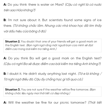
A:
Do you think there is water on Mars?
(Cậu có nghĩ là có nước
trên sao Hỏa không?)
B:
I'm not sure about it. But scientists found some signs of ice
there.
(Tớ không chắc lắm. Nhưng các nhà khoa học đã tìm thấy
vài dấu hiệu của băng ở đó.)
Situation 2.
You doubt that one of your friends will get a good mark on
the English test.
(Bạn nghi ngờ rằng một người bạn của mình sẽ đạt
điểm cao trong bài kiểm tra tiếng Anh.)
A:
Do you think Ba will get a good mark on the English test?
(Cậu có nghĩ Ba sẽ được điểm cao bài kiểm tra tiếng Anh không?)
B:
I doubt it. He didn't study anything last night.
(Tớ e là không /
Tớ nghi ngờ điều đó. Cậu ấy chẳng học gì tối qua cả.)
Situation 3.
You are not sure if the weather will be fine tomorrow.
(Bạn
không chắc liệu ngày mai thời tiết có đẹp không.)
A:
Will the weather be fine for our picnic tomorrow?
(Thời tiết