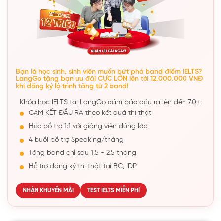
Bạn là học sinh, sinh viên muốn bứt phá band điểm IELTS?
LangGo tặng bạn ưu đãi CỰC LỚN lên tới 12.000.000 VNĐ
khi đăng ký lộ trình tăng từ 2 band!
Khóa học IELTS tại LangGo đảm bảo đầu ra lên đến 7.0+:
CAM KẾT ĐẦU RA theo kết quả thi thật
Học bổ trợ 1:1 với giảng viên đứng lớp
4 buổi bổ trợ Speaking/tháng
Tăng band chỉ sau 1,5 - 2,5 tháng
Hỗ trợ đăng ký thi thật tại BC, IDP
NHẬN KHUYẾN MÃI
TEST IELTS MIỄN PHÍ