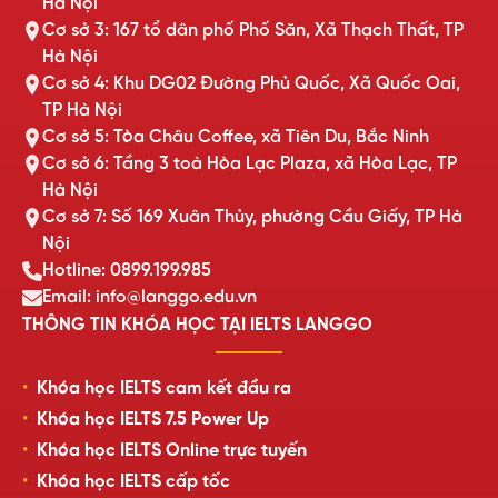
Hà Nội
Cơ sở 3: 167 tổ dân phố Phố Săn, Xã Thạch Thất, TP
Hà Nội
Cơ sở 4: Khu DG02 Đường Phủ Quốc, Xã Quốc Oai,
TP Hà Nội
Cơ sở 5: Tòa Châu Coffee, xã Tiên Du, Bắc Ninh
Cơ sở 6: Tầng 3 toà Hòa Lạc Plaza, xã Hòa Lạc, TP
Hà Nội
Cơ sở 7: Số 169 Xuân Thủy, phường Cầu Giấy, TP Hà
Nội
Hotline: 0899.199.985
Email: info@langgo.edu.vn
THÔNG TIN KHÓA HỌC TẠI IELTS LANGGO
Khóa học IELTS cam kết đầu ra
Khóa học IELTS 7.5 Power Up
Khóa học IELTS Online trực tuyến
Khóa học IELTS cấp tốc