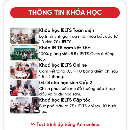
THÔNG TIN KHÓA HỌC
Khóa học IELTS Toàn diện
Lộ trình tinh gọn, cá nhân hóa bắt đầu từ
1.0 đến 7.0+ IELTS.
Khóa IELTS cam kết 7.5+
100% giảng viên 8.5+ IELTS Overall đứng
lớp.
Khoá học IELTS Online
Cam kết tăng 0,5 - 1.0 band điểm chỉ sau
1,5 - 2 tháng.
IELTS cho học sinh Cấp 2
Chinh phục ước mơ đỗ trường cấp 3 top
đầu và đi du học sớm.
Khoá học IELTS Cấp tốc
Bứt phá đầu ra 7.5+ IELTS chỉ sau 10 buổi
học.
>> Test trình độ tiếng Anh online