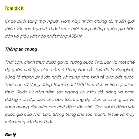
Tạm dịch:
Chào buổi sáng mọi người. Hôm nay, nhóm chúng tôi muốn giới
thiệu với các bạn về Thái Lan - một trong những quốc gia hấp
dẫn và giàu văn hóa nhất trong ASEAN.
Thông tin chung
Thái Lan, chính thức được gọi là Vương quốc Thái Lan, là một chế
độ quân chủ lập hiến nằm ở Đông Nam Á. Thủ đô là Bangkok,
cũng là thành phố lớn nhất và trung tâm kinh tế của đất nước.
Thái Lan sử dụng đồng Baht Thái (THB) làm đơn vị tiền tệ chính
thức. Quốc kỳ gồm năm sọc ngang với màu đỏ, trắng và xanh
dương - đỏ đại diện cho dân tộc, trắng đại diện cho tôn giáo, và
xanh dương đại diện cho chế độ quân chủ. Con voi là động vật
quốc gia của Thái Lan, tượng trưng cho sức mạnh, trí tuệ và may
mắn trong văn hóa Thái.
Địa lý