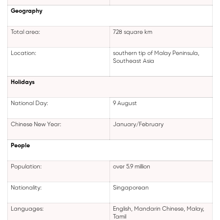
Geography
Total area:
728 square km
Location:
southern tip of Malay Peninsula,
Southeast Asia
Holidays
National Day:
9 August
Chinese New Year:
January/February
People
Population:
over 5.9 million
Nationality:
Singaporean
Languages:
English, Mandarin Chinese, Malay,
Tamil