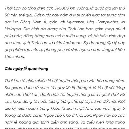
Thái Lan có tổng diện tích 514.000 km vuông, là quốc gia lớn thứ
50 trên thế giới. Đất nước này nằm ở vị trí chiến lược tại trung tâm
đại lục Đông Nam Á, giáp với Myanmar, Lào, Campuchia và
Malaysia. Địa hình đa dạng của Thái Lan bao gồm vùng núi ở
phía bắc, đồng bằng màu mỡ ở miền trung, và bờ biển xinh đẹp
dọc theo vịnh Thái Lan và biển Andaman. Sự đa dạng địa lý này
góp phần tạo nên sự phong phú về sinh học và các vùng khí hậu
khác nhau.
Các ngày lễ quan trọng
Thái Lan tổ chức nhiều lễ hội truyền thống và văn hóa trong năm.
Songkran, được tổ chức từ ngày 13-15 tháng 4, là lễ hội nổi tiếng
nhất của Thái Lan, đánh dấu Tết truyền thống của người Thái với
các hoạt động té nước tượng trưng cho sự tẩy uế và đổi mới. Một
dịp kỷ niệm quan trọng khác là sinh nhật Nhà vua vào ngày 5
tháng 12, được coi là Ngày của Cha ở Thái Lan. Ngày này có các
nghi lễ hoàng gia, trình diễn ánh sáng, và biểu hiện lòng trung