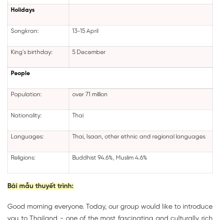
Holidays
Songkran:
13-15 April
King's birthday:
5 December
People
Population:
over 71 million
Nationality:
Thai
Languages:
Thai, Isaan, other ethnic and regional languages
Religions:
Buddhist 94.6%, Muslim 4.6%
Bài mẫu thuyết trình:
Good morning everyone. Today, our group would like to introduce
you to Thailand - one of the most fascinating and culturally rich