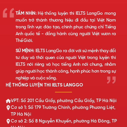
TẦM NHÌN:
Hệ thống luyện thi IELTS LangGo mong
muốn trở thành thương hiệu đi đầu tại Việt Nam
trong lĩnh vực đào tạo, chinh phục chứng chỉ Tiếng
Anh quốc tế - đồng hành cùng người Việt vươn ra
Thế Giới.
SỨ MỆNH:
IELTS LangGo ra đời với sứ mệnh thay đổi
tư duy và thói quen của người Việt trong luyện thi
IELTS nói riêng và học tiếng Anh nói chung, nhằm
giúp người học thành công, hạnh phúc hơn trong sự
nghiệp và cuộc sống.
HỆ THỐNG LUYỆN THI IELTS LANGGO
VPT: Số 201 Cầu Giấy, phường Cầu Giấy, TP Hà Nội
Cơ sở 1: Số 179 Trường Chinh, phường Phương Liệt,
TP Hà Nội
Cơ sở 2: Số 8 Nguyễn Khuyến, phường Hà Đông, TP