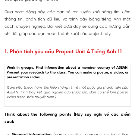
Qua hoạt động này, các bạn sẽ rèn luyện khả năng tìm kiếm
thông tin, phân tích dữ liệu và trình bày bằng tiếng Anh một
cách chuyên nghiệp. Bài viết dưới đây sẽ cung cấp hướng dẫn
chi tiết giúp các bạn hoàn thành xuất sắc project này.
1. Phân tích yêu cầu Project Unit 4 Tiếng Anh 11
Work in groups. Find information about a member country of ASEAN.
Present your research to the class. You can make a poster, a video, or
presentation slides.
(Làm việc theo nhóm. Tìm hiểu thông tin về một quốc gia thành viên của
ASEAN. Trình bày kết quả nghiên cứu trước lớp. Bạn có thể làm poster,
video hoặc slide thuyết trình.)
Think about the following points (Hãy suy nghĩ về các điểm
sau):
General information
(name, capital, currency, national flag,