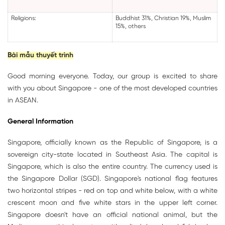
Religions:
Buddhist 31%, Christian 19%, Muslim
15%, others
Bài mẫu thuyết trình
Good morning everyone. Today, our group is excited to share
with you about Singapore - one of the most developed countries
in ASEAN.
General Information
Singapore, officially known as the Republic of Singapore, is a
sovereign city-state located in Southeast Asia. The capital is
Singapore, which is also the entire country. The currency used is
the Singapore Dollar (SGD). Singapore's national flag features
two horizontal stripes - red on top and white below, with a white
crescent moon and five white stars in the upper left corner.
Singapore doesn't have an official national animal, but the