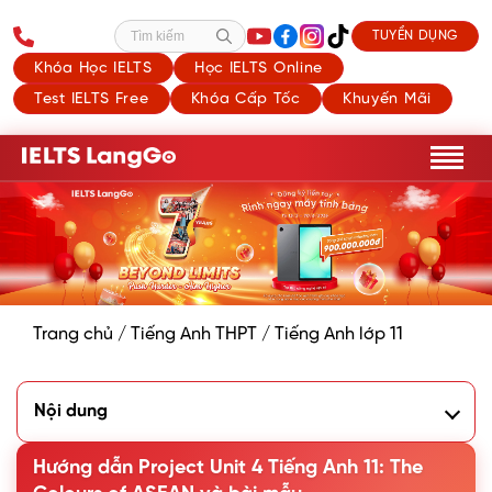
TUYỂN DỤNG
Tìm kiếm
Khóa Học IELTS
Học IELTS Online
Test IELTS Free
Khóa Cấp Tốc
Khuyến Mãi
Trang chủ
/
Tiếng Anh THPT
/
Tiếng Anh lớp 11
Nội dung
1. Phân tích yêu cầu Project Unit 4 Tiếng Anh 11
2. Bài thuyết trình mẫu cho phần Project tiếng Anh 11 Unit 4
Hướng dẫn Project Unit 4 Tiếng Anh 11: The