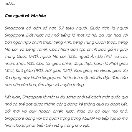
nước.
Con người và Văn hóa
Singapore có dân số hơn 5,9 triệu người. Quốc tịch là người
Singapore. Đất nước này nổi tiếng là một xã hội đa văn hóa với
bốn ngôn ngữ chính thức: tiếng Anh, tiếng Trung Quan thoại, tiếng
Mã Lai, và tiếng Tamil. Các nhóm dân tộc chính bao gồm người
Trung Quốc (74%), người Mã Lai (13%), người Ấn Độ (9%), và các
nhóm khác (4%). Các tôn giáo chính được thực hành là Phật giáo
(31%), Kitô giáo (19%), Hồi giáo (15%), Đạo giáo, và Hindu giáo. Sự
đa dạng này khiến Singapore trở thành một nồi lẩu độc đáo của
các nền văn hóa, ẩm thực và truyền thống.
Kết luận, Singapore là một ví dụ sáng chói về cách một quốc gia
nhỏ có thể đạt được thành công đáng kể thông qua sự đoàn kết,
đổi mới và quy hoạch chiến lược. Mặc dù có quy mô nhỏ,
Singapore đóng vai trò quan trọng trong ASEAN và tiếp tục là mô
hình cho sự phát triển bền vững trong khu vực.