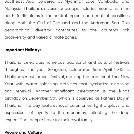
Southeast Asia, bordered by Myanmar, Laos, Cambodia, and
Malaysia. Thailand's diverse landscape includes mountains in the
north, fertile plains in the central region, and beautiful coastlines
along both the Gulf of Thailand and the Andaman Sea. This
geographical diversity contributes to the country's rich
biodiversity and varied climate zones.
Important Holidays
Thailand celebrates numerous traditional and cultural festivals
throughout the year. Songkran, celebrated from April 13-15, is
Thailand's most famous festival, marking the traditional Thai New
Year with water splashing activities that symbolize cleansing
and renewal. Another significant celebration is the King's
birthday on December 5th, which is observed as Father's Day in
Thailand. The day features royal ceremonies, light displays, and
expressions of loyalty to the monarchy, reflecting the deep
respect Thai people have for their royal family.
People and Culture