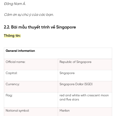
Đông Nam Á.
Cảm ơn sự chú ý của các bạn.
2.2. Bài mẫu thuyết trình về Singapore
Thông tin:
General information
Official name:
Republic of Singapore
Capital:
Singapore
Currency:
Singapore Dollar (SGD)
Flag:
red and white with crescent moon
and five stars
National symbol:
Merlion