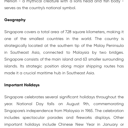
Merlion - a mythical creature with a lion's head and fish body -
serves as the country's national symbol.
Geography
Singapore covers a total area of 728 square kilometers, making it
one of the smallest countries in the world. The country is
strategically located at the southern tip of the Malay Peninsula
in Southeast Asia, connected to Malaysia by two bridges.
Singapore consists of the main island and 63 smaller surrounding
islands. Its strategic position along major shipping routes has
made it a crucial maritime hub in Southeast Asia.
Important Holidays
Singapore celebrates several significant holidays throughout the
year. National Day falls on August 9th, commemorating
Singapore's independence from Malaysia in 1965. The celebration
includes spectacular parades and fireworks displays. Other
important holidays include Chinese New Year in January or