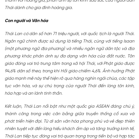
thành với hoàng gia, phản ánh sự tôn kính sâu sắc của người dân
Thái dành cho gia đình hoàng gia.
Con người và Văn hóa
Thái Lan có dân số hơn 71 triệu người, với quốc tịch là người Thái.
Ngôn ngữ chính được sử dụng là tiếng Thái, cùng với tiếng Isaan
(một phương ngữ địa phương) và nhiều ngôn ngữ dân tộc và địa
phương khác phản ánh sự đa dạng văn hóa của đất nước. Tôn
giáo đóng vai trò trung tâm trong xã hội Thái, với Phật giáo được
94,6% dân số theo, trong khi Hồi giáo chiếm 4,6%. Ảnh hưởng Phật
giáo mạnh mẽ này thể hiện rõ qua hàng nghìn ngôi chùa, các tập
tục văn hóa, và sự chú trọng của người Thái đến lòng tôn kính,
hòa hợp và an lành tinh thần.
Kết luận, Thái Lan nổi bật như một quốc gia ASEAN đáng chú ý,
thành công trong việc cân bằng giữa truyền thống cổ xưa và
phát triển hiện đại. Từ di sản văn hóa phong phú và vẻ đẹp thiên
nhiên tuyệt vời đến lòng hiếu khách ấm áp và tăng trưởng kinh tế,
Thái Lan tiếp tục đóng vai trò quan trọng trong tiến bộ và hợp tác