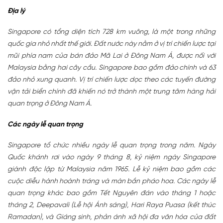
Địa lý
Singapore có tổng diện tích 728 km vuông, là một trong những
quốc gia nhỏ nhất thế giới. Đất nước này nằm ở vị trí chiến lược tại
mũi phía nam của bán đảo Mã Lai ở Đông Nam Á, được nối với
Malaysia bằng hai cây cầu. Singapore bao gồm đảo chính và 63
đảo nhỏ xung quanh. Vị trí chiến lược dọc theo các tuyến đường
vận tải biển chính đã khiến nó trở thành một trung tâm hàng hải
quan trọng ở Đông Nam Á.
Các ngày lễ quan trọng
Singapore tổ chức nhiều ngày lễ quan trọng trong năm. Ngày
Quốc khánh rơi vào ngày 9 tháng 8, kỷ niệm ngày Singapore
giành độc lập từ Malaysia năm 1965. Lễ kỷ niệm bao gồm các
cuộc diễu hành hoành tráng và màn bắn pháo hoa. Các ngày lễ
quan trọng khác bao gồm Tết Nguyên đán vào tháng 1 hoặc
tháng 2, Deepavali (Lễ hội Ánh sáng), Hari Raya Puasa (kết thúc
Ramadan), và Giáng sinh, phản ánh xã hội đa văn hóa của đất