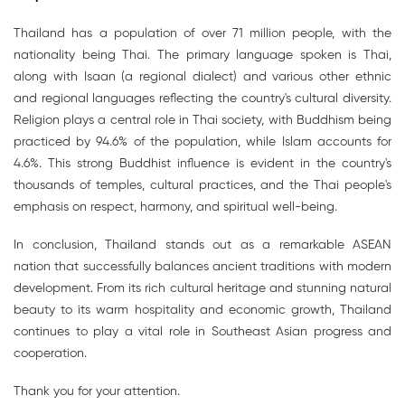
Thailand has a population of over 71 million people, with the
nationality being Thai. The primary language spoken is Thai,
along with Isaan (a regional dialect) and various other ethnic
and regional languages reflecting the country's cultural diversity.
Religion plays a central role in Thai society, with Buddhism being
practiced by 94.6% of the population, while Islam accounts for
4.6%. This strong Buddhist influence is evident in the country's
thousands of temples, cultural practices, and the Thai people's
emphasis on respect, harmony, and spiritual well-being.
In conclusion, Thailand stands out as a remarkable ASEAN
nation that successfully balances ancient traditions with modern
development. From its rich cultural heritage and stunning natural
beauty to its warm hospitality and economic growth, Thailand
continues to play a vital role in Southeast Asian progress and
cooperation.
Thank you for your attention.