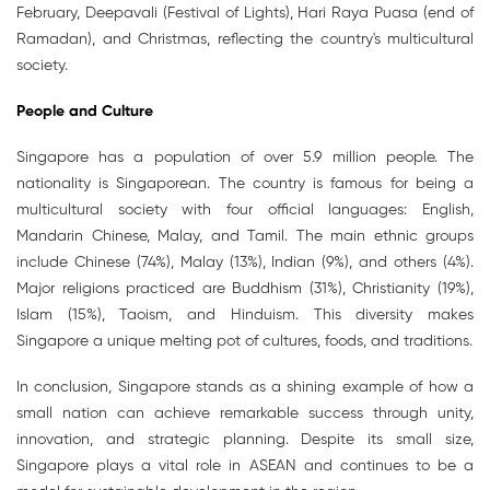
February, Deepavali (Festival of Lights), Hari Raya Puasa (end of
Ramadan), and Christmas, reflecting the country's multicultural
society.
People and Culture
Singapore has a population of over 5.9 million people. The
nationality is Singaporean. The country is famous for being a
multicultural society with four official languages: English,
Mandarin Chinese, Malay, and Tamil. The main ethnic groups
include Chinese (74%), Malay (13%), Indian (9%), and others (4%).
Major religions practiced are Buddhism (31%), Christianity (19%),
Islam (15%), Taoism, and Hinduism. This diversity makes
Singapore a unique melting pot of cultures, foods, and traditions.
In conclusion, Singapore stands as a shining example of how a
small nation can achieve remarkable success through unity,
innovation, and strategic planning. Despite its small size,
Singapore plays a vital role in ASEAN and continues to be a