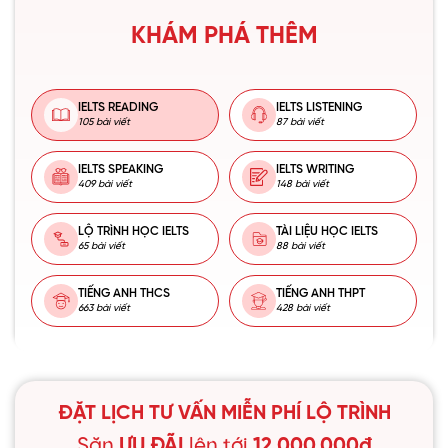
KHÁM PHÁ THÊM
IELTS READING
IELTS LISTENING
105 bài viết
87 bài viết
IELTS SPEAKING
IELTS WRITING
409 bài viết
148 bài viết
LỘ TRÌNH HỌC IELTS
TÀI LIỆU HỌC IELTS
65 bài viết
88 bài viết
TIẾNG ANH THCS
TIẾNG ANH THPT
663 bài viết
428 bài viết
ĐẶT LỊCH TƯ VẤN MIỄN PHÍ LỘ TRÌNH
Săn
ƯU ĐÃI
lên tới
12.000.000đ