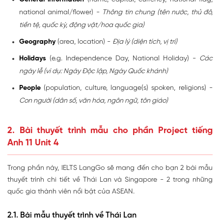
national animal/flower) -
Thông tin chung (tên nước, thủ đô,
tiền tệ, quốc kỳ, động vật/hoa quốc gia)
Geography
(area, location) -
Địa lý (diện tích, vị trí)
Holidays
(e.g. Independence Day, National Holiday) -
Các
ngày lễ (ví dụ: Ngày Độc lập, Ngày Quốc khánh)
People
(population, culture, language(s) spoken, religions) -
Con người (dân số, văn hóa, ngôn ngữ, tôn giáo)
2. Bài thuyết trình mẫu cho phần Project tiếng
Anh 11 Unit 4
Trong phần này, IELTS LangGo sẽ mang đến cho bạn 2 bài mẫu
thuyết trình chi tiết về Thái Lan và Singapore - 2 trong những
quốc gia thành viên nổi bật của ASEAN.
2.1. Bài mẫu thuyết trình về Thái Lan