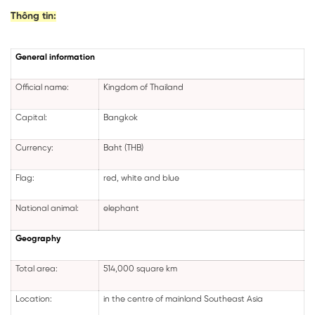
Thông tin:
General information
Official name:
Kingdom of Thailand
Capital:
Bangkok
Currency:
Baht (THB)
Flag:
red, white and blue
National animal:
elephant
Geography
Total area:
514,000 square km
Location:
in the centre of mainland Southeast Asia