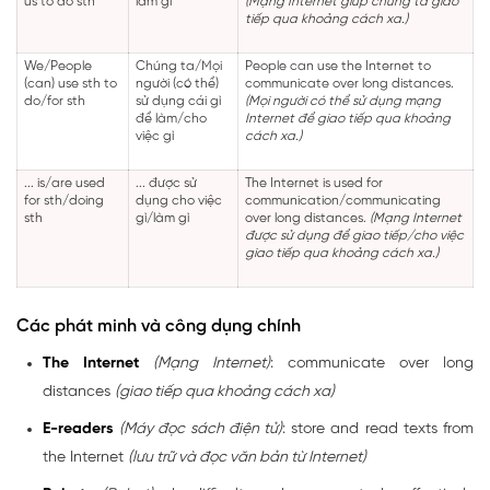
us to do sth
làm gì
(Mạng Internet giúp chúng ta giao
tiếp qua khoảng cách xa.)
We/People
Chúng ta/Mọi
People can use the Internet to
(can) use sth to
người (có thể)
communicate over long distances.
do/for sth
sử dụng cái gì
(Mọi người có thể sử dụng mạng
để làm/cho
Internet để giao tiếp qua khoảng
việc gì
cách xa.)
... is/are used
... được sử
The Internet is used for
for sth/doing
dụng cho việc
communication/communicating
sth
gì/làm gì
over long distances.
(Mạng Internet
được sử dụng để giao tiếp/cho việc
giao tiếp qua khoảng cách xa.)
Các phát minh và công dụng chính
The Internet
(Mạng Internet)
: communicate over long
distances
(giao tiếp qua khoảng cách xa)
E-readers
(Máy đọc sách điện tử)
: store and read texts from
the Internet
(lưu trữ và đọc văn bản từ Internet)