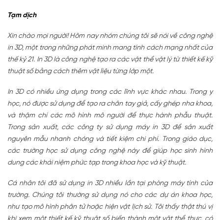
Tạm dịch
Xin chào mọi người! Hôm nay nhóm chúng tôi sẽ nói về công nghệ
in 3D, một trong những phát minh mang tính cách mạng nhất của
thế kỷ 21. In 3D là công nghệ tạo ra các vật thể vật lý từ thiết kế kỹ
thuật số bằng cách thêm vật liệu từng lớp một.
In 3D có nhiều ứng dụng trong các lĩnh vực khác nhau. Trong y
học, nó được sử dụng để tạo ra chân tay giả, cấy ghép nha khoa,
và thậm chí các mô hình mô người để thực hành phẫu thuật.
Trong sản xuất, các công ty sử dụng máy in 3D để sản xuất
nguyên mẫu nhanh chóng và tiết kiệm chi phí. Trong giáo dục,
các trường học sử dụng công nghệ này để giúp học sinh hình
dung các khái niệm phức tạp trong khoa học và kỹ thuật.
Cá nhân tôi đã sử dụng in 3D nhiều lần tại phòng máy tính của
trường. Chúng tôi thường sử dụng nó cho các dự án khoa học,
như tạo mô hình phân tử hoặc hiện vật lịch sử. Tôi thấy thật thú vị
khi xem một thiết kế kỹ thuật số biến thành một vật thể thực, có