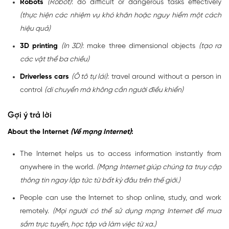
Robots
(Robot)
: do difficult or dangerous tasks effectively
(thực hiện các nhiệm vụ khó khăn hoặc nguy hiểm một cách
hiệu quả)
3D printing
(In 3D)
: make three dimensional objects
(tạo ra
các vật thể ba chiều)
Driverless cars
(Ô tô tự lái)
: travel around without a person in
control
(di chuyển mà không cần người điều khiển)
Gợi ý trả lời
About the Internet
(Về mạng Internet)
:
The Internet helps us to access information instantly from
anywhere in the world.
(Mạng Internet giúp chúng ta truy cập
thông tin ngay lập tức từ bất kỳ đâu trên thế giới.)
People can use the Internet to shop online, study, and work
remotely.
(Mọi người có thể sử dụng mạng Internet để mua
sắm trực tuyến, học tập và làm việc từ xa.)