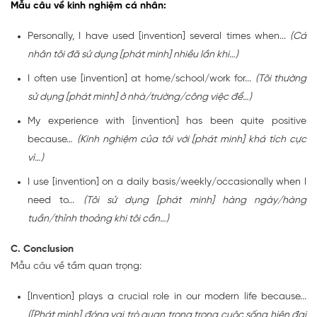
Mẫu câu về kinh nghiệm cá nhân:
Personally, I have used [invention] several times when...
(Cá
nhân tôi đã sử dụng [phát minh] nhiều lần khi…)
I often use [invention] at home/school/work for...
(Tôi thường
sử dụng [phát minh] ở nhà/trường/công việc để…)
My experience with [invention] has been quite positive
because…
(Kinh nghiệm của tôi với [phát minh] khá tích cực
vì…)
I use [invention] on a daily basis/weekly/occasionally when I
need to...
(Tôi sử dụng [phát minh] hàng ngày/hàng
tuần/thỉnh thoảng khi tôi cần…)
C. Conclusion
Mẫu câu về tầm quan trọng:
[Invention] plays a crucial role in our modern life because...
([Phát minh] đóng vai trò quan trọng trong cuộc sống hiện đại