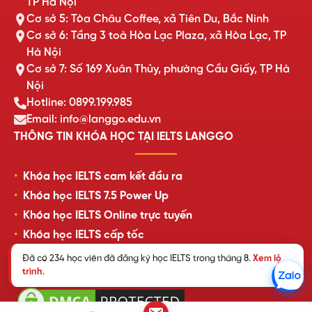
TP Hà Nội
Cơ sở 5: Tòa Châu Coffee, xã Tiên Du, Bắc Ninh
Cơ sở 6: Tầng 3 toà Hòa Lạc Plaza, xã Hòa Lạc, TP
Hà Nội
Cơ sở 7: Số 169 Xuân Thủy, phường Cầu Giấy, TP Hà
Nội
Hotline: 0899.199.985
Email: info@langgo.edu.vn
THÔNG TIN KHÓA HỌC TẠI IELTS LANGGO
Khóa học IELTS cam kết đầu ra
Khóa học IELTS 7.5 Power Up
Khóa học IELTS Online trực tuyến
Khóa học IELTS cấp tốc
Lịch khai giảng lớp học mới nhất
Đã có 234 học viên đã đăng ký học IELTS trong tháng 8.
Xem lộ
trình
.
Review của học viên LangGo