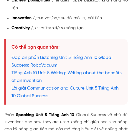
Endless possibilities
/ˈend.ləs ˌpɒs.əˈbɪl.ə.tiz/: khả năng vô
tận
Innovation
/ˌɪn.əˈveɪ.ʃən/: sự đổi mới, sự cải tiến
Creativity
/ˌkriː.eɪˈtɪv.ə.ti/: sự sáng tạo
Có thể bạn quan tâm:
Đáp án phần Listening Unit 5 Tiếng Anh 10 Global
Success: RoboVacuum
Tiếng Anh 10 Unit 5 Writing: Writing about the benefits
of an invention
Lời giải Communication and Culture Unit 5 Tiếng Anh
10 Global Success
Phần
Speaking Unit 5 Tiếng Anh 10
Global Success về chủ đề
Inventions and how they are used không chỉ giúp học sinh nâng
cao kỹ năng giao tiếp mà còn mở rộng hiểu biết về những phát