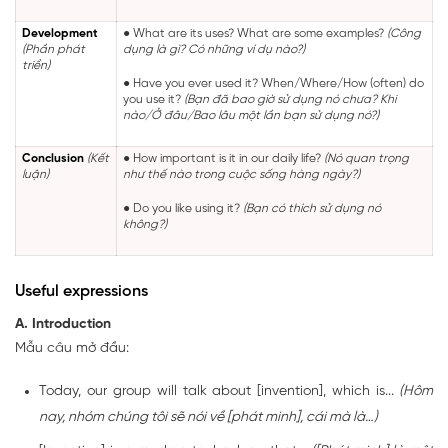
Development
● What are its uses? What are some examples?
(Công
(Phần phát
dụng là gì? Có những ví dụ nào?)
triển)
● Have you ever used it? When/Where/How (often) do
you use it?
(Bạn đã bao giờ sử dụng nó chưa? Khi
nào/Ở đâu/Bao lâu một lần bạn sử dụng nó?)
Conclusion
(Kết
● How important is it in our daily life?
(Nó quan trọng
luận)
như thế nào trong cuộc sống hàng ngày?)
● Do you like using it?
(Bạn có thích sử dụng nó
không?)
Useful expressions
A. Introduction
Mẫu câu mở đầu:
Today, our group will talk about [invention], which is...
(Hôm
nay, nhóm chúng tôi sẽ nói về [phát minh], cái mà là…)