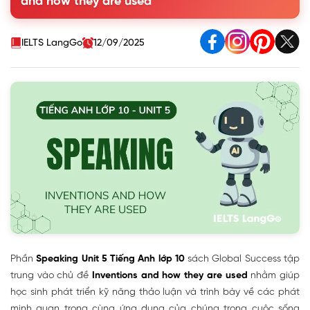
and how they are used
Các phát minh và công dụng chính
Gợi ý trả lời
2. Work in groups. Talk more about one of the inventions in
IELTS LangGo
12/09/2025
1. Use the outline below to help you prepare a presentation
3. Present your ideas to the whole class. Then vote for the
most interesting group presentation
Phần
Speaking Unit 5 Tiếng Anh lớp 10
sách Global Success tập
trung vào chủ đề
Inventions and how they are used
nhằm giúp
học sinh phát triển kỹ năng thảo luận và trình bày về các phát
minh quan trọng cùng ứng dụng của chúng trong cuộc sống