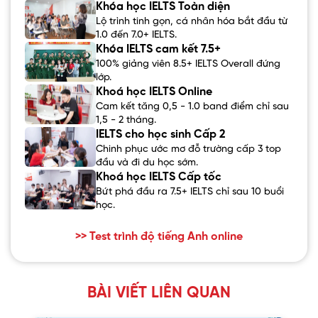
Khóa học IELTS Toàn diện
Lộ trình tinh gọn, cá nhân hóa bắt đầu từ
1.0 đến 7.0+ IELTS.
Khóa IELTS cam kết 7.5+
100% giảng viên 8.5+ IELTS Overall đứng
lớp.
Khoá học IELTS Online
Cam kết tăng 0,5 - 1.0 band điểm chỉ sau
1,5 - 2 tháng.
IELTS cho học sinh Cấp 2
Chinh phục ước mơ đỗ trường cấp 3 top
đầu và đi du học sớm.
Khoá học IELTS Cấp tốc
Bứt phá đầu ra 7.5+ IELTS chỉ sau 10 buổi
học.
>> Test trình độ tiếng Anh online
BÀI VIẾT LIÊN QUAN