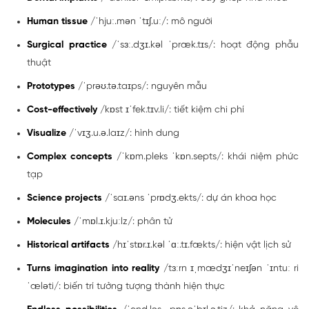
Human tissue
/ˈhjuː.mən ˈtɪʃ.uː/: mô người
Surgical practice
/ˈsɜː.dʒɪ.kəl ˈpræk.tɪs/: hoạt động phẫu
thuật
Prototypes
/ˈprəʊ.tə.taɪps/: nguyên mẫu
Cost-effectively
/kɒst ɪˈfek.tɪv.li/: tiết kiệm chi phí
Visualize
/ˈvɪʒ.u.ə.laɪz/: hình dung
Complex concepts
/ˈkɒm.pleks ˈkɒn.septs/: khái niệm phức
tạp
Science projects
/ˈsaɪ.əns ˈprɒdʒ.ekts/: dự án khoa học
Molecules
/ˈmɒl.ɪ.kjuːlz/: phân tử
Historical artifacts
/hɪˈstɒr.ɪ.kəl ˈɑː.tɪ.fækts/: hiện vật lịch sử
Turns imagination into reality
/tɜːrn ɪˌmædʒɪˈneɪʃən ˈɪntuː ri
ˈæləti/: biến trí tưởng tượng thành hiện thực