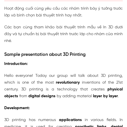
Hoạt động cuối cùng yêu cầu các nhóm trình bày ý tưởng trước
lớp và bình chọn bài thuyết trình hay nhất.
Các bạn cùng tham khảo bài thuyết trình mẫu về In 3D dưới
đây và tự chuẩn bị bài thuyết trình trước lớp cho nhóm của mình
nhé.
Sample presentation about 3D Printing
Introduction:
Hello everyone! Today our group will talk about 3D printing,
which is one of the most
revolutionary
inventions of the 21st
century. 3D printing is a technology that creates
physical
objects
from
digital designs
by adding material
layer by layer
.
Development:
3D printing has numerous
applications
in various fields. In
medicine, it is used for creating
prosthetic limbs
,
dental