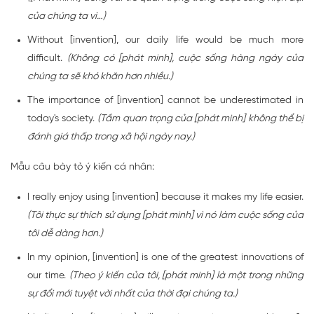
của chúng ta vì…)
Without [invention], our daily life would be much more
difficult.
(Không có [phát minh], cuộc sống hàng ngày của
chúng ta sẽ khó khăn hơn nhiều.)
The importance of [invention] cannot be underestimated in
today's society.
(Tầm quan trọng của [phát minh] không thể bị
đánh giá thấp trong xã hội ngày nay.)
Mẫu câu bày tỏ ý kiến cá nhân:
I really enjoy using [invention] because it makes my life easier.
(Tôi thực sự thích sử dụng [phát minh] vì nó làm cuộc sống của
tôi dễ dàng hơn.)
In my opinion, [invention] is one of the greatest innovations of
our time.
(Theo ý kiến của tôi, [phát minh] là một trong những
sự đổi mới tuyệt vời nhất của thời đại chúng ta.)