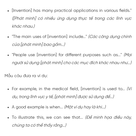
[Invention] has many practical applications in various fields."
([Phát minh] có nhiều ứng dụng thực tế trong các lĩnh vực
khác nhau.)
"The main uses of [invention] include..."
(Các công dụng chính
của [phát minh] bao gồm…)
"People use [invention] for different purposes such as..."
(Mọi
người sử dụng [phát minh] cho các mục đích khác nhau như…)
Mẫu câu đưa ra ví dụ:
For example, in the medical field, [invention] is used to...
(Ví
dụ, trong lĩnh vực y tế, [phát minh] được sử dụng để…)
A good example is when...
(Một ví dụ hay là khi…)
To illustrate this, we can see that...
(Để minh họa điều này,
chúng ta có thể thấy rằng…)