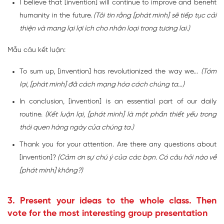
I believe that [invention] will continue to improve and benefit
humanity in the future.
(Tôi tin rằng [phát minh] sẽ tiếp tục cải
thiện và mang lại lợi ích cho nhân loại trong tương lai.)
Mẫu câu kết luận:
To sum up, [invention] has revolutionized the way we...
(Tóm
lại, [phát minh] đã cách mạng hóa cách chúng ta…)
In conclusion, [invention] is an essential part of our daily
routine.
(Kết luận lại, [phát minh] là một phần thiết yếu trong
thói quen hàng ngày của chúng ta.)
Thank you for your attention. Are there any questions about
[invention]?
(Cảm ơn sự chú ý của các bạn. Có câu hỏi nào về
[phát minh] không?)
3. Present your ideas to the whole class. Then
vote for the most interesting group presentation