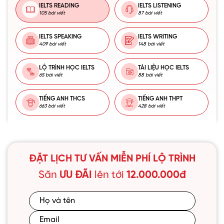
IELTS READING
IELTS LISTENING
105 bài viết
87 bài viết
IELTS SPEAKING
IELTS WRITING
409 bài viết
148 bài viết
LỘ TRÌNH HỌC IELTS
TÀI LIỆU HỌC IELTS
65 bài viết
88 bài viết
TIẾNG ANH THCS
TIẾNG ANH THPT
663 bài viết
428 bài viết
ĐẶT LỊCH TƯ VẤN MIỄN PHÍ LỘ TRÌNH
Săn
ƯU ĐÃI
lên tới
12.000.000đ