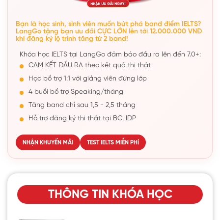
Bạn là học sinh, sinh viên muốn bứt phá band điểm IELTS?
LangGo tặng bạn ưu đãi CỰC LỚN lên tới 12.000.000 VNĐ
khi đăng ký lộ trình tăng từ 2 band!
Khóa học IELTS tại LangGo đảm bảo đầu ra lên đến 7.0+:
CAM KẾT ĐẦU RA theo kết quả thi thật
Học bổ trợ 1:1 với giảng viên đứng lớp
4 buổi bổ trợ Speaking/tháng
Tăng band chỉ sau 1,5 - 2,5 tháng
Hỗ trợ đăng ký thi thật tại BC, IDP
NHẬN KHUYẾN MÃI
TEST IELTS MIỄN PHÍ
THÔNG TIN KHÓA HỌC