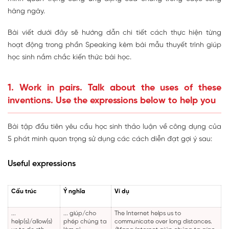
hàng ngày.
Bài viết dưới đây sẽ hướng dẫn chi tiết cách thực hiện từng
hoạt động trong phần Speaking kèm bài mẫu thuyết trình giúp
học sinh nắm chắc kiến thức bài học.
1. Work in pairs. Talk about the uses of these
inventions. Use the expressions below to help you
Bài tập đầu tiên yêu cầu học sinh thảo luận về công dụng của
5 phát minh quan trọng sử dụng các cách diễn đạt gợi ý sau:
Useful expressions
Cấu trúc
Ý nghĩa
Ví dụ
...
... giúp/cho
The Internet helps us to
help(s)/allow(s)
phép chúng ta
communicate over long distances.