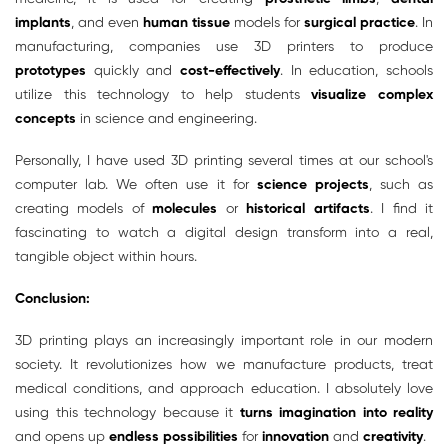
implants
, and even
human tissue
models for
surgical practice
. In
manufacturing, companies use 3D printers to produce
prototypes
quickly and
cost-effectively
. In education, schools
utilize this technology to help students
visualize
complex
concepts
in science and engineering.
Personally, I have used 3D printing several times at our school's
computer lab. We often use it for
science projects
, such as
creating models of
molecules
or
historical artifacts
. I find it
fascinating to watch a digital design transform into a real,
tangible object within hours.
Conclusion:
3D printing plays an increasingly important role in our modern
society. It revolutionizes how we manufacture products, treat
medical conditions, and approach education. I absolutely love
using this technology because it
turns imagination into reality
and opens up
endless possibilities
for
innovation
and
creativity
.