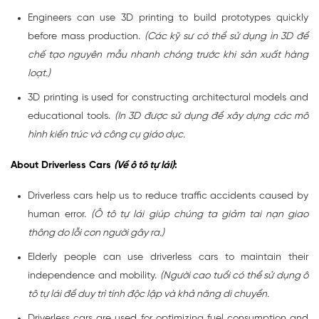
Engineers can use 3D printing to build prototypes quickly
before mass production.
(Các kỹ sư có thể sử dụng in 3D để
chế tạo nguyên mẫu nhanh chóng trước khi sản xuất hàng
loạt.)
3D printing is used for constructing architectural models and
educational tools.
(In 3D được sử dụng để xây dựng các mô
hình kiến trúc và công cụ giáo dục.
About Driverless Cars
(Về ô tô tự lái)
:
Driverless cars help us to reduce traffic accidents caused by
human error.
(Ô tô tự lái giúp chúng ta giảm tai nạn giao
thông do lỗi con người gây ra.)
Elderly people can use driverless cars to maintain their
independence and mobility.
(Người cao tuổi có thể sử dụng ô
tô tự lái để duy trì tính độc lập và khả năng di chuyển.
Driverless cars are used for optimizing fuel consumption and