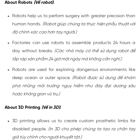
About Robots
(Về robot)
:
Robots help us to perform surgery with greater precision than
human hands.
(Robot giúp chúng ta thực hiện phẫu thuật với
độ chính xác cao hơn tay người.)
Factories can use robots to assemble products 24 hours a
day without breaks.
(Các nhà máy có thể sử dụng robot để
lắp ráp sản phẩm 24 giờ một ngày mà không cần nghỉ.)
Robots are used for exploring dangerous environments like
deep ocean or outer space.
(Robot được sử dụng để khám
phá những môi trường nguy hiểm như đáy đại dương sâu
hoặc không gian vũ trụ.)
About 3D Printing
(Về in 3D)
:
3D printing allows us to create custom prosthetic limbs for
disabled people.
(In 3D cho phép chúng ta tạo ra chân tay
giả tùy chỉnh cho người khuyết tật.)