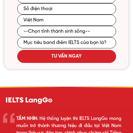
TƯ VẤN NGAY
TẦM NHÌN:
Hệ thống luyện thi IELTS LangGo mong
muốn trở thành thương hiệu đi đầu tại Việt Nam
trong lĩnh vực đào tạo, chinh phục chứng chỉ Tiếng