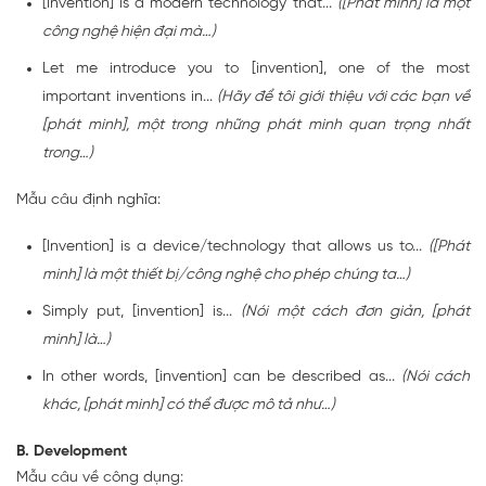
[Invention] is a modern technology that...
([Phát minh] là một
công nghệ hiện đại mà…)
Let me introduce you to [invention], one of the most
important inventions in...
(Hãy để tôi giới thiệu với các bạn về
[phát minh], một trong những phát minh quan trọng nhất
trong…)
Mẫu câu định nghĩa:
[Invention] is a device/technology that allows us to...
([Phát
minh] là một thiết bị/công nghệ cho phép chúng ta…)
Simply put, [invention] is...
(Nói một cách đơn giản, [phát
minh] là…)
In other words, [invention] can be described as...
(Nói cách
khác, [phát minh] có thể được mô tả như…)
B. Development
Mẫu câu về công dụng: