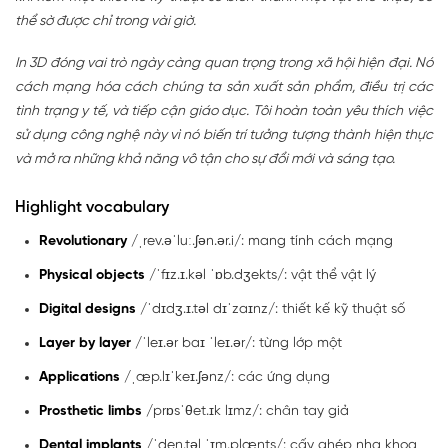
thể sờ được chỉ trong vài giờ.
In 3D đóng vai trò ngày càng quan trọng trong xã hội hiện đại. Nó
cách mạng hóa cách chúng ta sản xuất sản phẩm, điều trị các
tình trạng y tế, và tiếp cận giáo dục. Tôi hoàn toàn yêu thích việc
sử dụng công nghệ này vì nó biến trí tưởng tượng thành hiện thực
và mở ra những khả năng vô tận cho sự đổi mới và sáng tạo.
Highlight vocabulary
Revolutionary
/ˌrev.əˈluː.ʃən.ər.i/: mang tính cách mạng
Physical objects
/ˈfɪz.ɪ.kəl ˈɒb.dʒekts/: vật thể vật lý
Digital designs
/ˈdɪdʒ.ɪ.təl dɪˈzaɪnz/: thiết kế kỹ thuật số
Layer by layer
/ˈleɪ.ər baɪ ˈleɪ.ər/: từng lớp một
Applications
/ˌæp.lɪˈkeɪ.ʃənz/: các ứng dụng
Prosthetic limbs
/prɒsˈθet.ɪk lɪmz/: chân tay giả
Dental implants
/ˈden.təl ˈɪm.plænts/: cấy ghép nha khoa