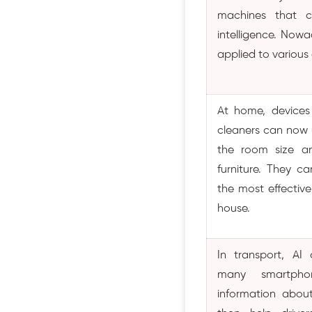
machines that 
intelligence. Now
applied to various a
At home, device
cleaners can now 
the room size a
furniture. They c
the most effectiv
house.
In transport, A
many smartpho
information about