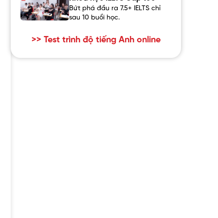
Bứt phá đầu ra 7.5+ IELTS chỉ
sau 10 buổi học.
>> Test trình độ tiếng Anh online