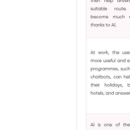
then help drive
suitable route.
become much m
thanks to AI.
At work, the use
more useful and e
programmes, such 
chatbots, can he
their holidays, 
hotels, and answer
AI is one of th