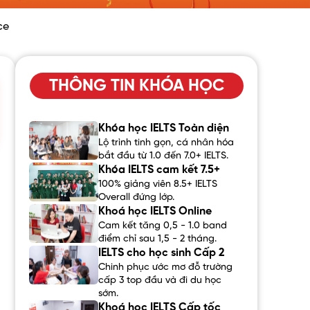
ce
THÔNG TIN KHÓA HỌC
Khóa học IELTS Toàn diện
Lộ trình tinh gọn, cá nhân hóa
bắt đầu từ 1.0 đến 7.0+ IELTS.
Khóa IELTS cam kết 7.5+
100% giảng viên 8.5+ IELTS
Overall đứng lớp.
Khoá học IELTS Online
Cam kết tăng 0,5 - 1.0 band
điểm chỉ sau 1,5 - 2 tháng.
IELTS cho học sinh Cấp 2
Chinh phục ước mơ đỗ trường
cấp 3 top đầu và đi du học
sớm.
Khoá học IELTS Cấp tốc