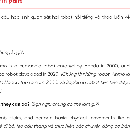
in pairs
cầu học sinh quan sát hai robot nổi tiếng và thảo luận về
húng là gì?)
simo is a humanoid robot created by Honda in 2000, and
ed robot developed in 2020.
(Chúng là những robot. Asimo là
c Honda tạo ra năm 2000, và Sophia là robot tiên tiến được
)
k they can do?
(Bạn nghĩ chúng có thể làm gì?)
imb stairs, and perform basic physical movements like a
ể đi bộ, leo cầu thang và thực hiện các chuyển động cơ bản