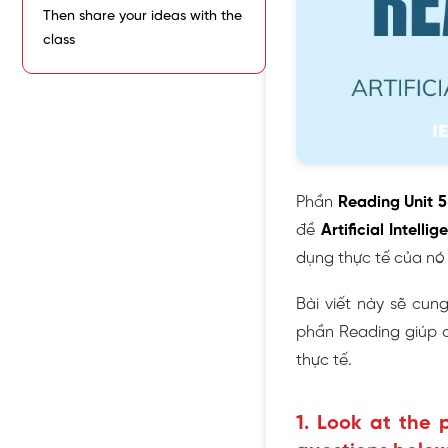
Then share your ideas with the
class
Phần
Reading Unit 5
đề
Artificial Intelli
dụng thực tế của nó
Bài viết này sẽ cun
phần Reading giúp c
thực tế.
1. Look at the 