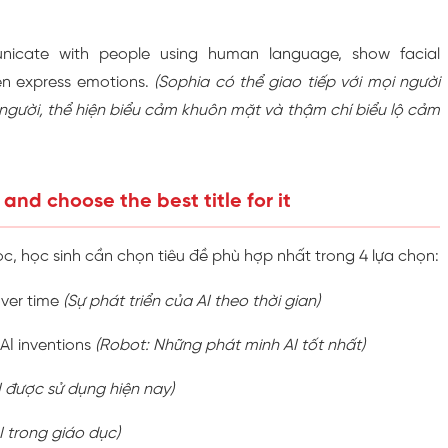
icate with people using human language, show facial
en express emotions.
(Sophia có thể giao tiếp với mọi người
gười, thể hiện biểu cảm khuôn mặt và thậm chí biểu lộ cảm
 and choose the best title for it
ọc, học sinh cần chọn tiêu đề phù hợp nhất trong 4 lựa chọn:
ver time
(Sự phát triển của AI theo thời gian)
AI inventions
(Robot: Những phát minh AI tốt nhất)
I được sử dụng hiện nay)
I trong giáo dục)