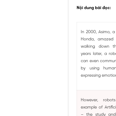
Nội dung bài đọc:
In 2000, Asimo, a
Honda, amazed e
walking down th
years later, a r
can even communi
by using huma
expressing emotio
However, robot
example of Artifici
– the study and