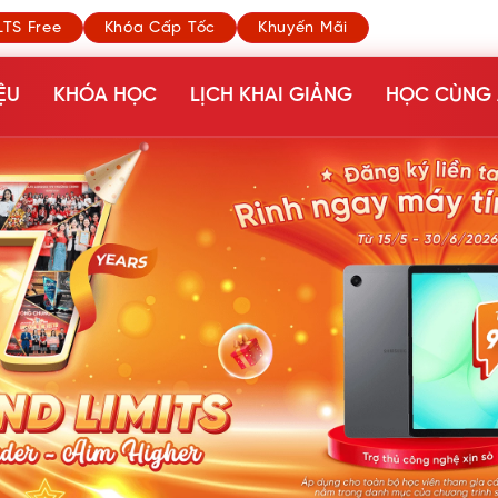
LTS Free
Khóa Cấp Tốc
Khuyến Mãi
ỆU
KHÓA HỌC
LỊCH KHAI GIẢNG
HỌC CÙNG 