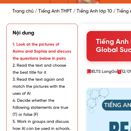
Trang chủ
/
Tiếng Anh THPT
/
Tiếng Anh lớp 10
/
Tiếng 
Nội dung
Tiếng Anh 
1. Look at the pictures of
Global Succ
Asimo and Sophia and discuss
the questions below in pairs
2. Read the text and choose
IELTS LangGo
12/0
the best title for it
3. Read the text again and
match the pictures with the
uses of AI
4. Decide whether the
following statements are true
(T) or false (F)
5. Work in groups and discuss
how AI can be used in schools.