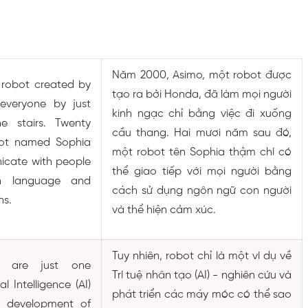
Năm 2000, Asimo, một robot được
 robot created by
tạo ra bởi Honda, đã làm mọi người
veryone by just
kinh ngạc chỉ bằng việc đi xuống
e stairs. Twenty
cầu thang. Hai mươi năm sau đó,
obot named Sophia
một robot tên Sophia thậm chí có
cate with people
thể giao tiếp với mọi người bằng
n language and
cách sử dụng ngôn ngữ con người
ns.
và thể hiện cảm xúc.
Tuy nhiên, robot chỉ là một ví dụ về
s are just one
Trí tuệ nhân tạo (AI) - nghiên cứu và
al Intelligence (AI)
phát triển các máy móc có thể sao
 development of