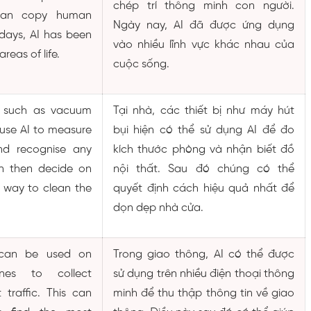
chép trí thông minh con người.
can copy human
Ngày nay, AI đã được ứng dụng
adays, AI has been
vào nhiều lĩnh vực khác nhau của
reas of life.
cuộc sống.
s such as vacuum
Tại nhà, các thiết bị như máy hút
use AI to measure
bụi hiện có thể sử dụng AI để đo
nd recognise any
kích thước phòng và nhận biết đồ
an then decide on
nội thất. Sau đó chúng có thể
e way to clean the
quyết định cách hiệu quả nhất để
dọn dẹp nhà cửa.
I can be used on
Trong giao thông, AI có thể được
nes to collect
sử dụng trên nhiều điện thoại thông
 traffic. This can
minh để thu thập thông tin về giao