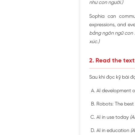
như con người.)
Sophia can commun
expressions, and ev
bằng ngôn ngữ con n
xúc.)
2. Read the text
Sau khi đọc kỹ bài đ
AI development o
Robots: The best 
AI in use today
(A
AI in education
(A