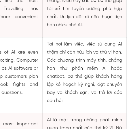
rs find the most
thông. Điều này sau đó có thể giúp
 Travelling has
tài xế tìm tuyến đường phù hợp
ore convenient
nhất. Du lịch đã trở nên thuận tiện
hơn nhiều nhờ AI.
Tại nơi làm việc, việc sử dụng AI
s of AI are even
thậm chí còn hữu ích và thú vị hơn.
xciting. Computer
Các chương trình máy tính, chẳng
as AI software or
hạn như phần mềm AI hoặc
lp customers plan
chatbot, có thể giúp khách hàng
book flights and
lập kế hoạch kỳ nghỉ, đặt chuyến
 questions.
bay và khách sạn, và trả lời các
câu hỏi.
AI là một trong những phát minh
e most important
quan trọng nhất của thế kỷ 21. Nó