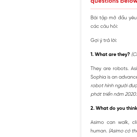
questions below 
Bài tập mở đầu yêu 
các câu hỏi:
Gợi ý trả lời:
1. What are they?
(C
They are robots. A
Sophia is an advanc
robot hình người đượ
phát triển năm 2020.
2. What do you thin
Asimo can walk, cl
human.
(Asimo có th