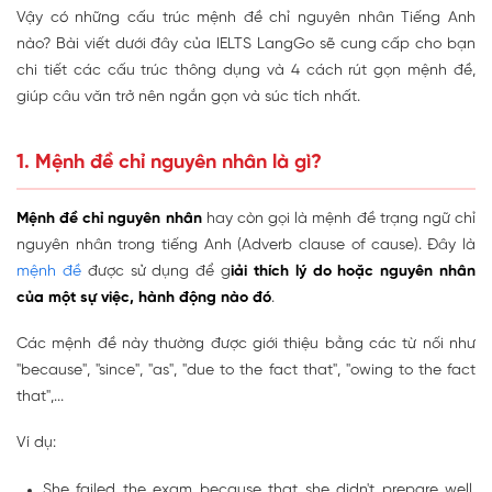
Vậy có những cấu trúc mệnh đề chỉ nguyên nhân Tiếng Anh
nào? Bài viết dưới đây của IELTS LangGo sẽ cung cấp cho bạn
chi tiết các cấu trúc thông dụng và 4 cách rút gọn mệnh đề,
giúp câu văn trở nên ngắn gọn và súc tích nhất.
1. Mệnh đề chỉ nguyên nhân là gì?
Mệnh đề chỉ nguyên nhân
hay còn gọi là mệnh đề trạng ngữ chỉ
nguyên nhân trong tiếng Anh (Adverb clause of cause). Đây là
mệnh đề
được sử dụng để g
iải thích lý do hoặc nguyên nhân
của một sự việc, hành động nào đó
.
Các mệnh đề này thường được giới thiệu bằng các từ nối như
"because", "since", "as", "due to the fact that", "owing to the fact
that",...
Ví dụ:
She failed the exam
because
that she didn't prepare well.