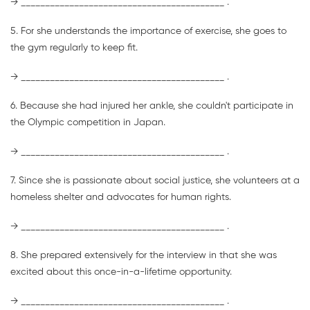
→ __________________________________________ .
5. For she understands the importance of exercise, she goes to
the gym regularly to keep fit.
→ __________________________________________ .
6. Because she had injured her ankle, she couldn't participate in
the Olympic competition in Japan.
→ __________________________________________ .
7. Since she is passionate about social justice, she volunteers at a
homeless shelter and advocates for human rights.
→ __________________________________________ .
8. She prepared extensively for the interview in that she was
excited about this once-in-a-lifetime opportunity.
→ __________________________________________ .