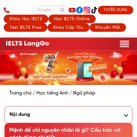
TUYỂN DỤNG
Tìm kiếm
Khóa Học IELTS
Học IELTS Online
Test IELTS Free
Khóa Cấp Tốc
Khuyến Mãi
Trang chủ
/
Học tiếng Anh
/
Ngữ pháp
Nội dung
1. Mệnh đề chỉ nguyên nhân là gì?
2. 4 cấu trúc mệnh đề chỉ nguyên nhân thường gặp nhất
Mệnh đề chỉ nguyên nhân là gì? Cấu trúc và
3. Cách rút gọn mệnh đề trạng ngữ chỉ nguyên nhân