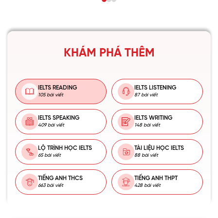
KHÁM PHÁ THÊM
IELTS READING
IELTS LISTENING
105 bài viết
87 bài viết
IELTS SPEAKING
IELTS WRITING
409 bài viết
148 bài viết
LỘ TRÌNH HỌC IELTS
TÀI LIỆU HỌC IELTS
65 bài viết
88 bài viết
TIẾNG ANH THCS
TIẾNG ANH THPT
663 bài viết
428 bài viết