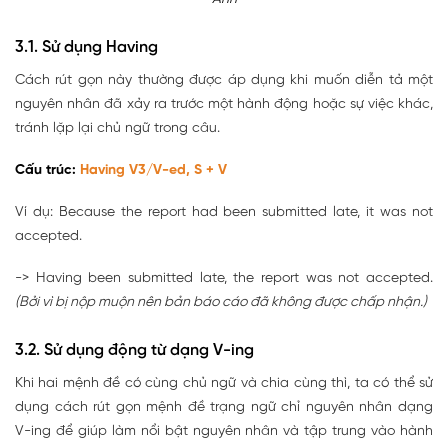
3.1. Sử dụng Having
Cách rút gọn này thường được áp dụng khi muốn diễn tả một
nguyên nhân đã xảy ra trước một hành động hoặc sự việc khác,
tránh lặp lại chủ ngữ trong câu.
Cấu trúc:
Having V3/V-ed, S + V
Ví dụ: Because the report had been submitted late, it was not
accepted.
-> Having been submitted late, the report was not accepted.
(Bởi vì bị nộp muộn nên bản báo cáo đã không được chấp nhận.)
3.2. Sử dụng động từ dạng V-ing
Khi hai mệnh đề có cùng chủ ngữ và chia cùng thì, ta có thể sử
dụng cách rút gọn mệnh đề trạng ngữ chỉ nguyên nhân dạng
V-ing để giúp làm nổi bật nguyên nhân và tập trung vào hành