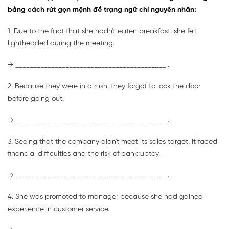
bằng cách rút gọn mệnh đề trạng ngữ chỉ nguyên nhân:
1. Due to the fact that she hadn't eaten breakfast, she felt
lightheaded during the meeting.
→ __________________________________________ .
2. Because they were in a rush, they forgot to lock the door
before going out.
→ __________________________________________ .
3. Seeing that the company didn't meet its sales target, it faced
financial difficulties and the risk of bankruptcy.
→ __________________________________________ .
4. She was promoted to manager because she had gained
experience in customer service.