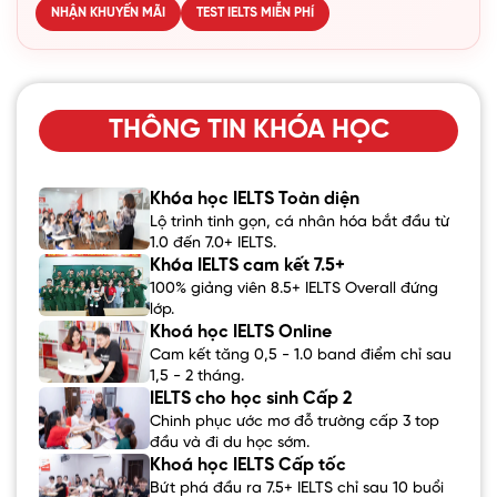
NHẬN KHUYẾN MÃI
TEST IELTS MIỄN PHÍ
THÔNG TIN KHÓA HỌC
Khóa học IELTS Toàn diện
Lộ trình tinh gọn, cá nhân hóa bắt đầu từ
1.0 đến 7.0+ IELTS.
Khóa IELTS cam kết 7.5+
100% giảng viên 8.5+ IELTS Overall đứng
lớp.
Khoá học IELTS Online
Cam kết tăng 0,5 - 1.0 band điểm chỉ sau
1,5 - 2 tháng.
IELTS cho học sinh Cấp 2
Chinh phục ước mơ đỗ trường cấp 3 top
đầu và đi du học sớm.
Khoá học IELTS Cấp tốc
Bứt phá đầu ra 7.5+ IELTS chỉ sau 10 buổi