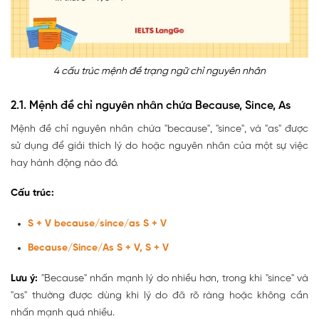
4 cấu trúc mệnh đề trạng ngữ chỉ nguyên nhân
2.1. Mệnh đề chỉ nguyên nhân chứa Because, Since, As
Mệnh đề chỉ nguyên nhân chứa "because", "since", và "as" được
sử dụng để giải thích lý do hoặc nguyên nhân của một sự việc
hay hành động nào đó.
Cấu trúc:
S + V because/since/as S + V
Because/Since/As S + V, S + V
Lưu ý:
"Because" nhấn mạnh lý do nhiều hơn, trong khi "since" và
"as" thường được dùng khi lý do đã rõ ràng hoặc không cần
nhấn mạnh quá nhiều.