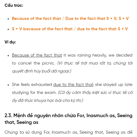
Cấu trúc:
Because of the fact that / Due to the fact that S + V, S + V
S + V because of the fact that / due to the fact that S + V
Ví dụ:
Because of the fact that
it was raining heavily, we decided
to cancel the picnic.
(Vì thực tế trời mưa rất to, chúng tôi
quyết định hủy buổi dã ngoại.)
She feels exhausted
due to the fact that
she stayed up late
studying for the exam.
(Cô ấy cảm thấy kiệt sức vì thực tế cô
ấy đã thức khuya học bài cho kỳ thi.)
2.3. Mệnh đề nguyên nhân chứa For, Inasmuch as, Seeing
that, Seeing as
Chúng ta sử dụng For, Inasmuch as, Seeing that, Seeing as để