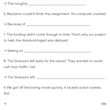
→ The naughty _________________________________ .
6. Benjamin couldn't finish the assignment. His computer crashed.
→ Because of _____________________________________.
7. The funding didn't come through in time. That’s why our project
to help the disadvantaged was delayed.
→ Seeing as _______________________________________ .
8. The Simpsons left early for the airport. They wanted to avoid
rush hour traffic. (as)
→ The Simpsons left ________________________________________ .
9. We got off the boring movie quickly. It lacked action scenes.
(for)
→ We
_______________________________________________________ .