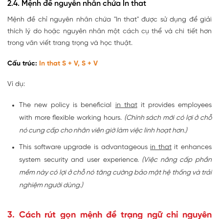
2.4. Mệnh đề nguyên nhân chứa In that
Mệnh đề chỉ nguyên nhân chứa "In that" được sử dụng để giải
thích lý do hoặc nguyên nhân một cách cụ thể và chi tiết hơn
trong văn viết trang trọng và học thuật.
Cấu trúc:
In that S + V, S + V
Ví dụ:
The new policy is beneficial
in that
it provides employees
with more flexible working hours.
(Chính sách mới có lợi ở chỗ
nó cung cấp cho nhân viên giờ làm việc linh hoạt hơn.)
This software upgrade is advantageous
in that
it enhances
system security and user experience.
(Việc nâng cấp phần
mềm này có lợi ở chỗ nó tăng cường bảo mật hệ thống và trải
nghiệm người dùng.)
3. Cách rút gọn mệnh đề trạng ngữ chỉ nguyên