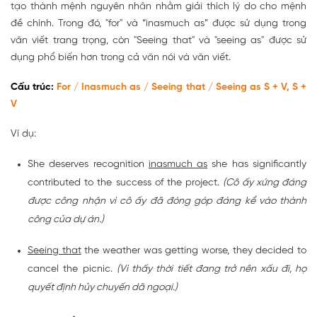
tạo thành mệnh nguyên nhân nhằm giải thích lý do cho mệnh
đề chính. Trong đó, "for" và “inasmuch as” được sử dụng trong
văn viết trang trọng, còn "Seeing that" và "seeing as" được sử
dụng phổ biến hơn trong cả văn nói và văn viết.
Cấu trúc:
For / Inasmuch as / Seeing that / Seeing as S + V, S +
V
Ví dụ:
She deserves recognition
inasmuch as
she has significantly
contributed to the success of the project.
(Cô ấy xứng đáng
được công nhận vì cô ấy đã đóng góp đáng kể vào thành
công của dự án.)
Seeing that
the weather was getting worse, they decided to
cancel the picnic.
(Vì thấy thời tiết đang trở nên xấu đi, họ
quyết định hủy chuyến dã ngoại.)