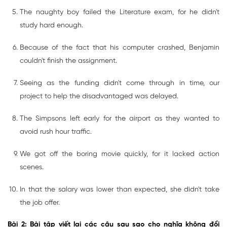
The naughty boy failed the Literature exam, for he didn't
study hard enough.
Because of the fact that his computer crashed, Benjamin
couldn't finish the assignment.
Seeing as the funding didn't come through in time, our
project to help the disadvantaged was delayed.
The Simpsons left early for the airport as they wanted to
avoid rush hour traffic.
We got off the boring movie quickly, for it lacked action
scenes.
In that the salary was lower than expected, she didn't take
the job offer.
Bài 2: Bài tập viết lại các câu sau sao cho nghĩa không đổi