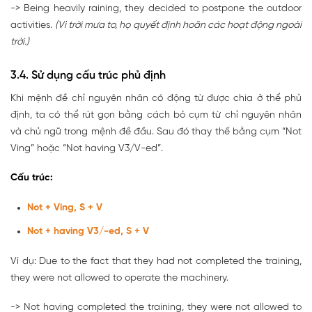
-> Being heavily raining, they decided to postpone the outdoor
activities.
(Vì trời mưa to, họ quyết định hoãn các hoạt động ngoài
trời.)
3.4. Sử dụng cấu trúc phủ định
Khi mệnh đề chỉ nguyên nhân có động từ được chia ở thể phủ
định, ta có thể rút gọn bằng cách bỏ cụm từ chỉ nguyên nhân
và chủ ngữ trong mệnh đề đầu. Sau đó thay thế bằng cụm “Not
Ving” hoặc “Not having V3/V-ed”.
Cấu trúc:
Not + Ving, S + V
Not + having V3/-ed, S + V
Ví dụ: Due to the fact that they had not completed the training,
they were not allowed to operate the machinery.
-> Not having completed the training, they were not allowed to