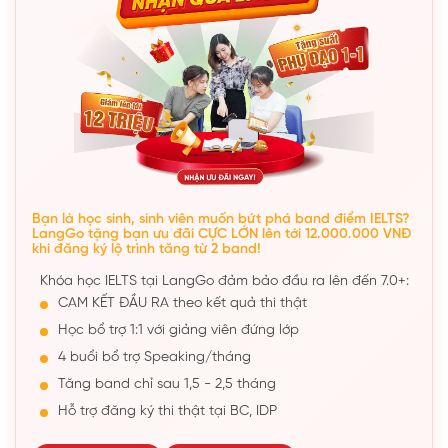
Bạn là học sinh, sinh viên muốn bứt phá band điểm IELTS?
LangGo tặng bạn ưu đãi CỰC LỚN lên tới 12.000.000 VNĐ
khi đăng ký lộ trình tăng từ 2 band!
Khóa học IELTS tại LangGo đảm bảo đầu ra lên đến 7.0+:
CAM KẾT ĐẦU RA theo kết quả thi thật
Học bổ trợ 1:1 với giảng viên đứng lớp
4 buổi bổ trợ Speaking/tháng
Tăng band chỉ sau 1,5 - 2,5 tháng
Hỗ trợ đăng ký thi thật tại BC, IDP