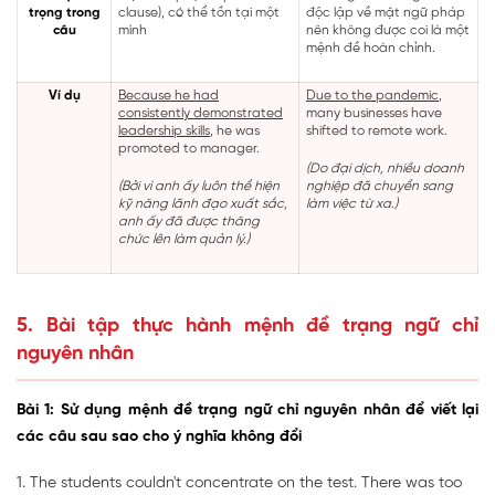
trọng trong
clause), có thể tồn tại một
độc lập về mặt ngữ pháp
câu
mình
nên không được coi là một
mệnh đề hoàn chỉnh.
Ví dụ
Because he had
Due to the pandemic
,
consistently demonstrated
many businesses have
leadership skills
, he was
shifted to remote work.
promoted to manager.
(Do đại dịch, nhiều doanh
(Bởi vì anh ấy luôn thể hiện
nghiệp đã chuyển sang
kỹ năng lãnh đạo xuất sắc,
làm việc từ xa.)
anh ấy đã được thăng
chức lên làm quản lý.)
5. Bài tập thực hành mệnh đề trạng ngữ chỉ
nguyên nhân
Bài 1: Sử dụng mệnh đề trạng ngữ chỉ nguyên nhân để viết lại
các câu sau sao cho ý nghĩa không đổi
1. The students couldn't concentrate on the test. There was too