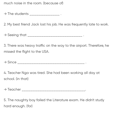
much noise in the room. (because of)
→ The students _________________ .
2. My best friend Jack lost his job. He was frequently late to work.
→ Seeing that _______________________________ .
3. There was heavy traffic on the way to the airport. Therefore, he
missed the flight to the USA.
→ Since ______________________________________ .
4. Teacher Nga was tired. She had been working all day at
school. (in that)
→ Teacher ____________________________________.
5. The naughty boy failed the Literature exam. He didn't study
hard enough. (for)