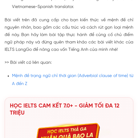
Vietnamese-Spanish translator.
Bài viết trên đã cung cấp cho bạn kiến thức về mệnh đề chỉ
nguyên nhân, bao gồm các cấu trúc và cách rút gọn loại mệnh
đề này. Bạn hãy làm bài tập thực hành để củng cố chủ điểm
ngữ pháp này và đừng quên tham khảo các bài viết khác của
IELTS LangGo để nâng cao vốn Tiếng Anh của mình nhé!
>> Bài viết có liên quan:
Mệnh đề trạng ngữ chỉ thời gian (Adverbial clause of time) từ
A đến Z
HỌC IELTS CAM KẾT 7.0+ - GIẢM TỐI ĐA 12
TRIỆU