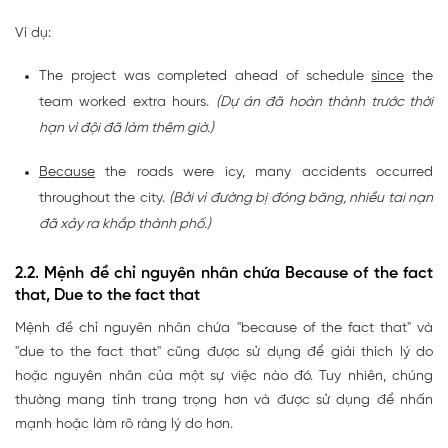
Ví dụ:
The project was completed ahead of schedule
since
the
team worked extra hours.
(Dự án đã hoàn thành trước thời
hạn vì đội đã làm thêm giờ.)
Because
the roads were icy, many accidents occurred
throughout the city.
(Bởi vì đường bị đóng băng, nhiều tai nạn
đã xảy ra khắp thành phố.)
2.2. Mệnh đề chỉ nguyên nhân chứa Because of the fact
that, Due to the fact that
Mệnh đề chỉ nguyên nhân chứa "because of the fact that" và
"due to the fact that" cũng được sử dụng để giải thích lý do
hoặc nguyên nhân của một sự việc nào đó. Tuy nhiên, chúng
thường mang tính trang trọng hơn và được sử dụng để nhấn
mạnh hoặc làm rõ ràng lý do hơn.