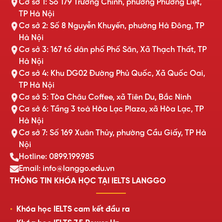
Cơ sở 1: Số 179 Trường Chinh, phường Phương Liệt,
TP Hà Nội
Cơ sở 2: Số 8 Nguyễn Khuyến, phường Hà Đông, TP
Hà Nội
Cơ sở 3: 167 tổ dân phố Phố Săn, Xã Thạch Thất, TP
Hà Nội
Cơ sở 4: Khu DG02 Đường Phủ Quốc, Xã Quốc Oai,
TP Hà Nội
Cơ sở 5: Tòa Châu Coffee, xã Tiên Du, Bắc Ninh
Cơ sở 6: Tầng 3 toà Hòa Lạc Plaza, xã Hòa Lạc, TP
Hà Nội
Cơ sở 7: Số 169 Xuân Thủy, phường Cầu Giấy, TP Hà
Nội
Hotline: 0899.199.985
Email: info@langgo.edu.vn
THÔNG TIN KHÓA HỌC TẠI IELTS LANGGO
Khóa học IELTS cam kết đầu ra