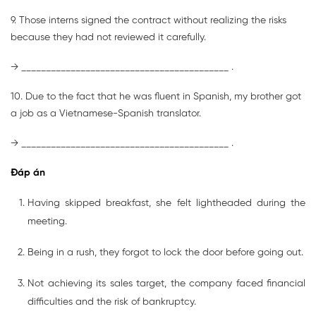
9. Those interns signed the contract without realizing the risks
because they had not reviewed it carefully.
→ __________________________________________ .
10. Due to the fact that he was fluent in Spanish, my brother got
a job as a Vietnamese-Spanish translator.
→ __________________________________________ .
Đáp án
Having skipped breakfast, she felt lightheaded during the
meeting.
Being in a rush, they forgot to lock the door before going out.
Not achieving its sales target, the company faced financial
difficulties and the risk of bankruptcy.