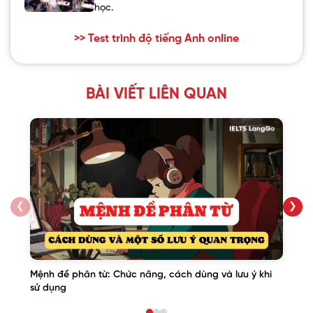
học.
>> Test trình độ tiếng Anh online
BÀI VIẾT LIÊN QUAN
❮
❯
Mệnh đề phân từ: Chức năng, cách dùng và lưu ý khi
sử dụng