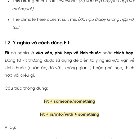
This arrangement suits everyone.
(Sự sắp xếp này phù hợp với
mọi người.)
The climate here doesn't suit me.
(Khí hậu ở đây không hợp với
tôi.)
1.2. Ý nghĩa và cách dùng Fit
Fit
có nghĩa là
vừa vặn
,
phù hợp về kích thước
hoặc
thích hợp
.
Động từ Fit thường được sử dụng để diễn tả ý nghĩa vừa vặn về
kích thước (quần áo, đồ vật, không gian...) hoặc phù hợp, thích
hợp với điều gì.
Cấu trúc thông dụng
:
Fit + someone/something
Fit + in/into/with + something
Ví dụ: