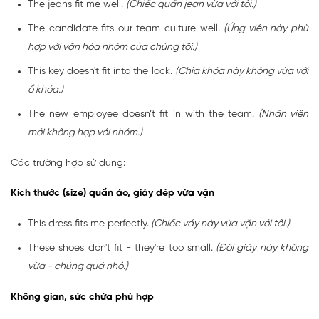
The jeans fit me well.
(Chiếc quần jean vừa với tôi.)
The candidate fits our team culture well.
(Ứng viên này phù
hợp với văn hóa nhóm của chúng tôi.)
This key doesn't fit into the lock.
(Chìa khóa này không vừa với
ổ khóa.)
The new employee doesn’t fit in with the team.
(Nhân viên
mới không hợp với nhóm.)
Các trường hợp sử dụng
:
Kích thước (size) quần áo, giày dép vừa vặn
This dress fits me perfectly.
(Chiếc váy này vừa vặn với tôi.)
These shoes don't fit - they're too small.
(Đôi giày này không
vừa - chúng quá nhỏ.)
Không gian, sức chứa phù hợp