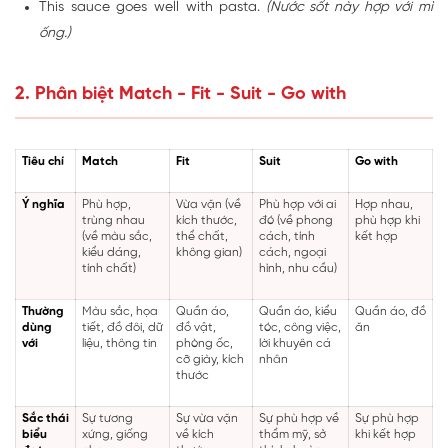
This sauce goes well with pasta.
(Nước sốt này hợp với mì
ống.)
2. Phân biệt Match - Fit - Suit - Go with
Tiêu chí
Match
Fit
Suit
Go with
Ý nghĩa
Phù hợp,
Vừa vặn (về
Phù hợp với ai
Hợp nhau,
trùng nhau
kích thước,
đó (về phong
phù hợp khi
(về màu sắc,
thể chất,
cách, tính
kết hợp
kiểu dáng,
không gian)
cách, ngoại
tính chất)
hình, nhu cầu)
Thường
Màu sắc, họa
Quần áo,
Quần áo, kiểu
Quần áo, đồ
dùng
tiết, đồ đôi, dữ
đồ vật,
tóc, công việc,
ăn
với
liệu, thông tin
phòng ốc,
lời khuyên cá
cỡ giày, kích
nhân
thước
Sắc thái
Sự tương
Sự vừa vặn
Sự phù hợp về
Sự phù hợp
biểu
xứng, giống
về kích
thẩm mỹ, sở
khi kết hợp