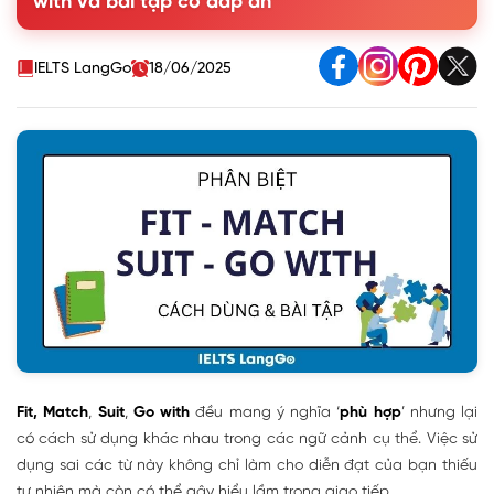
with và bài tập có đáp án
1.3. Ý nghĩa và cách dùng Match
1.4. Ý nghĩa và cách dùng Go with
2. Phân biệt Match - Fit - Suit - Go with
IELTS LangGo
18/06/2025
3. Bài tập phân biệt Fit - Match - Suit - Go with
Fit, Match
,
Suit
,
Go with
đều mang ý nghĩa ‘
phù hợp
’ nhưng lại
có cách sử dụng khác nhau trong các ngữ cảnh cụ thể. Việc sử
dụng sai các từ này không chỉ làm cho diễn đạt của bạn thiếu
tự nhiên mà còn có thể gây hiểu lầm trong giao tiếp.