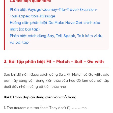
Có thể bạn quan tâm:
Phân biệt Voyage-Journey-Trip-Travel-Excursion-
Tour-Expedition-Passage
Hướng dẫn phân biệt Do Make Have Get chính xác
nhất (có bài tập)
Phân biệt cách dùng Say, Tell, Speak, Talk kèm ví dụ
và bài tập
3. Bài tập phân biệt Fit - Match - Suit - Go with
Sau khi đã nắm được cách dùng Suit, Fit, Match và Go with, các
bạn hãy cùng vận dụng kiến thức vừa học để làm các bài tập
dưới đây nhằm củng cố kiến thức nhé.
Bài 1: Chọn đáp án đúng điền vào chỗ trống
1. The trousers are too short. They don't (1) ............ me.