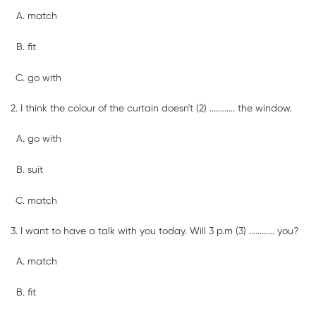
match
fit
go with
2. I think the colour of the curtain doesn't (2) ............ the window.
go with
suit
match
3. I want to have a talk with you today. Will 3 p.m (3) ............ you?
match
fit