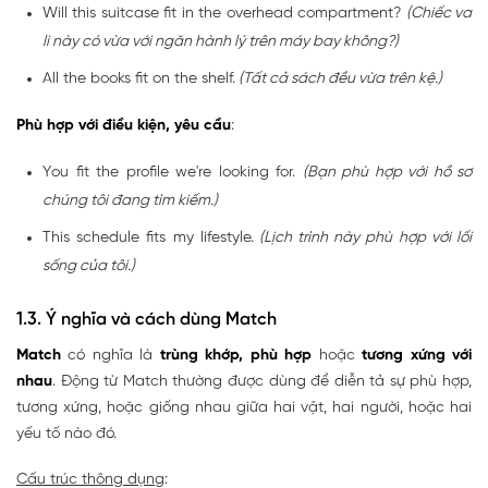
Will this suitcase fit in the overhead compartment?
(Chiếc va
li này có vừa với ngăn hành lý trên máy bay không?)
All the books fit on the shelf.
(Tất cả sách đều vừa trên kệ.)
Phù hợp với điều kiện, yêu cầu
:
You fit the profile we're looking for.
(Bạn phù hợp với hồ sơ
chúng tôi đang tìm kiếm.)
This schedule fits my lifestyle.
(Lịch trình này phù hợp với lối
sống của tôi.)
1.3. Ý nghĩa và cách dùng Match
Match
có nghĩa là
trùng khớp, phù hợp
hoặc
tương xứng với
nhau
. Động từ Match thường được dùng để diễn tả sự phù hợp,
tương xứng, hoặc giống nhau giữa hai vật, hai người, hoặc hai
yếu tố nào đó.
Cấu trúc thông dụng
: