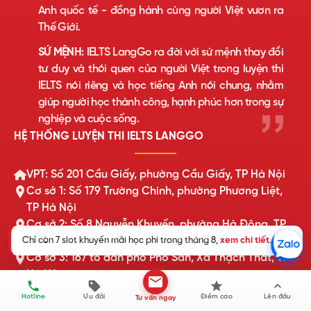
Anh quốc tế - đồng hành cùng người Việt vươn ra
Thế Giới.
SỨ MỆNH:
IELTS LangGo ra đời với sứ mệnh thay đổi
tư duy và thói quen của người Việt trong luyện thi
IELTS nói riêng và học tiếng Anh nói chung, nhằm
giúp người học thành công, hạnh phúc hơn trong sự
nghiệp và cuộc sống.
HỆ THỐNG LUYỆN THI IELTS LANGGO
VPT: Số 201 Cầu Giấy, phường Cầu Giấy, TP Hà Nội
Cơ sở 1: Số 179 Trường Chinh, phường Phương Liệt,
TP Hà Nội
Cơ sở 2: Số 8 Nguyễn Khuyến, phường Hà Đông, TP
Hà Nội
Chỉ còn 7 slot khuyến mãi học phí trong tháng 8,
xem chi tiết
.
Cơ sở 3: 167 tổ dân phố Phố Săn, Xã Thạch Thất, TP
Hà Nội
Cơ sở 4: Khu DG02 Đường Phủ Quốc, Xã Quốc Oai,
Hotline
Ưu đãi
Điểm cao
Lên đầu
Tư vấn ngay
TP Hà Nội