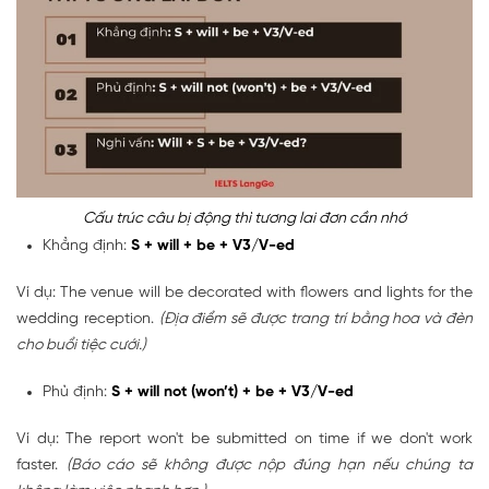
Cấu trúc câu bị động thì tương lai đơn cần nhớ
Khẳng định:
S + will + be + V3/V-ed
Ví dụ: The venue will be decorated with flowers and lights for the
wedding reception.
(Địa điểm sẽ được trang trí bằng hoa và đèn
cho buổi tiệc cưới.)
Phủ định:
S + will not (won’t) + be + V3/V-ed
Ví dụ: The report won't be submitted on time if we don't work
faster.
(Báo cáo sẽ không được nộp đúng hạn nếu chúng ta