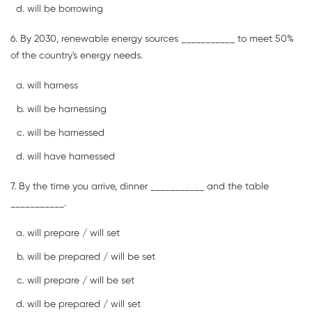
will be borrowing
6. By 2030, renewable energy sources ___________ to meet 50%
of the country's energy needs.
will harness
will be harnessing
will be harnessed
will have harnessed
7. By the time you arrive, dinner ___________ and the table
___________.
will prepare / will set
will be prepared / will be set
will prepare / will be set
will be prepared / will set