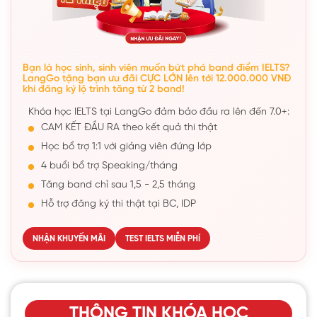
Bạn là học sinh, sinh viên muốn bứt phá band điểm IELTS?
LangGo tặng bạn ưu đãi CỰC LỚN lên tới 12.000.000 VNĐ
khi đăng ký lộ trình tăng từ 2 band!
Khóa học IELTS tại LangGo đảm bảo đầu ra lên đến 7.0+:
CAM KẾT ĐẦU RA theo kết quả thi thật
Học bổ trợ 1:1 với giảng viên đứng lớp
4 buổi bổ trợ Speaking/tháng
Tăng band chỉ sau 1,5 - 2,5 tháng
Hỗ trợ đăng ký thi thật tại BC, IDP
NHẬN KHUYẾN MÃI
TEST IELTS MIỄN PHÍ
THÔNG TIN KHÓA HỌC