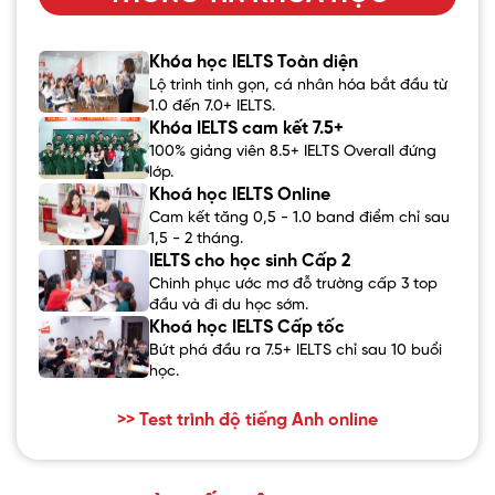
Khóa học IELTS Toàn diện
Lộ trình tinh gọn, cá nhân hóa bắt đầu từ
1.0 đến 7.0+ IELTS.
Khóa IELTS cam kết 7.5+
100% giảng viên 8.5+ IELTS Overall đứng
lớp.
Khoá học IELTS Online
Cam kết tăng 0,5 - 1.0 band điểm chỉ sau
1,5 - 2 tháng.
IELTS cho học sinh Cấp 2
Chinh phục ước mơ đỗ trường cấp 3 top
đầu và đi du học sớm.
Khoá học IELTS Cấp tốc
Bứt phá đầu ra 7.5+ IELTS chỉ sau 10 buổi
học.
>> Test trình độ tiếng Anh online