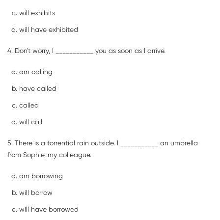
will exhibits
will have exhibited
4. Don't worry, I ___________ you as soon as I arrive.
am calling
have called
called
will call
5. There is a torrential rain outside. I ___________ an umbrella
from Sophie, my colleague.
am borrowing
will borrow
will have borrowed