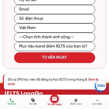
TƯ VẤN NGAY
Đã có 290 học viên đã đăng ký học IELTS trong tháng 8.
Xem lộ
trình
.
Hotline
Ưu đãi
Điểm cao
Lên đầu
Tư vấn ngay
TẦM NHÌN:
Hệ thống luyện thi IELTS LangGo mong