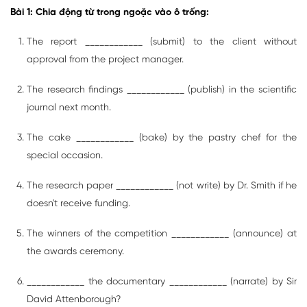
Bài 1: Chia động từ trong ngoặc vào ô trống:
The report ____________ (submit) to the client without
approval from the project manager.
The research findings ____________ (publish) in the scientific
journal next month.
The cake ____________ (bake) by the pastry chef for the
special occasion.
The research paper ____________ (not write) by Dr. Smith if he
doesn't receive funding.
The winners of the competition ____________ (announce) at
the awards ceremony.
____________ the documentary ____________ (narrate) by Sir
David Attenborough?