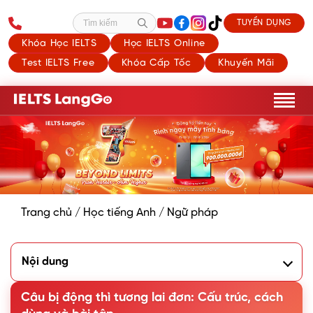
TUYỂN DỤNG
Tìm kiếm
Khóa Học IELTS
Học IELTS Online
Test IELTS Free
Khóa Cấp Tốc
Khuyến Mãi
Trang chủ
/
Học tiếng Anh
/
Ngữ pháp
Nội dung
1. Cấu trúc và cách dùng câu bị động thì tương lai đơn
Câu bị động thì tương lai đơn: Cấu trúc, cách
1.1. Cấu trúc và cách dùng thì tương lai đơn
1.2. Cách dùng câu bị động thì tương lai đơn