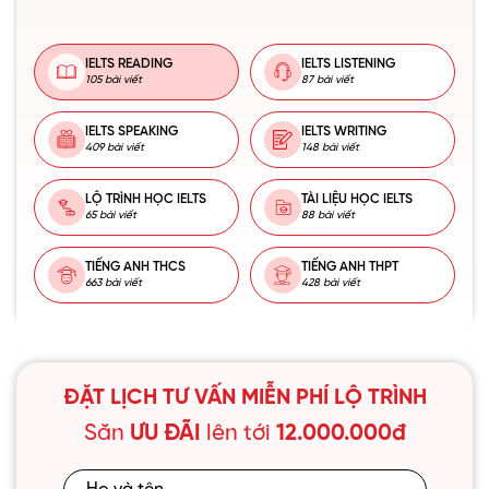
IELTS READING
IELTS LISTENING
105 bài viết
87 bài viết
IELTS SPEAKING
IELTS WRITING
409 bài viết
148 bài viết
LỘ TRÌNH HỌC IELTS
TÀI LIỆU HỌC IELTS
65 bài viết
88 bài viết
TIẾNG ANH THCS
TIẾNG ANH THPT
663 bài viết
428 bài viết
ĐẶT LỊCH TƯ VẤN MIỄN PHÍ LỘ TRÌNH
Săn
ƯU ĐÃI
lên tới
12.000.000đ