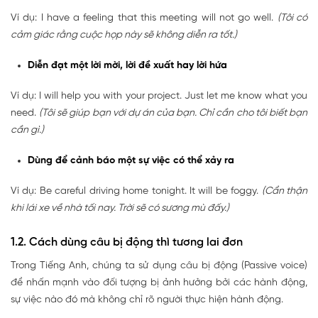
Ví dụ: I have a feeling that this meeting will not go well.
(Tôi có
cảm giác rằng cuộc họp này sẽ không diễn ra tốt.)
Diễn đạt một lời mời, lời đề xuất hay lời hứa
Ví dụ: I will help you with your project. Just let me know what you
need.
(Tôi sẽ giúp bạn với dự án của bạn. Chỉ cần cho tôi biết bạn
cần gì.)
Dùng để cảnh báo một sự việc có thể xảy ra
Ví dụ: Be careful driving home tonight. It will be foggy.
(Cẩn thận
khi lái xe về nhà tối nay. Trời sẽ có sương mù đấy.)
1.2. Cách dùng câu bị động thì tương lai đơn
Trong Tiếng Anh, chúng ta sử dụng câu bị động (Passive voice)
để nhấn mạnh vào đối tượng bị ảnh hưởng bởi các hành động,
sự việc nào đó mà không chỉ rõ người thực hiện hành động.