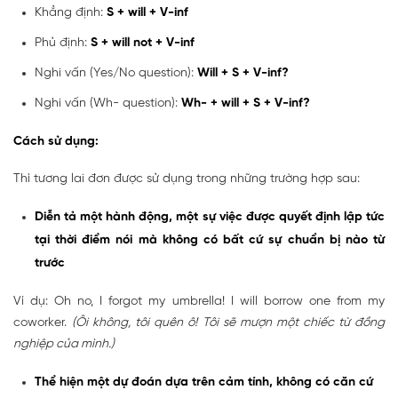
Khẳng định:
S + will + V-inf
Phủ định:
S + will not + V-inf
Nghi vấn (Yes/No question):
Will + S + V-inf?
Nghi vấn (Wh- question):
Wh- + will + S + V-inf?
Cách sử dụng:
Thì tương lai đơn được sử dụng trong những trường hợp sau:
Diễn tả một hành động, một sự việc được quyết định lập tức
tại thời điểm nói mà không có bất cứ sự chuẩn bị nào từ
trước
Ví dụ: Oh no, I forgot my umbrella! I will borrow one from my
coworker.
(Ôi không, tôi quên ô! Tôi sẽ mượn một chiếc từ đồng
nghiệp của mình.)
Thể hiện một dự đoán dựa trên cảm tính, không có căn cứ