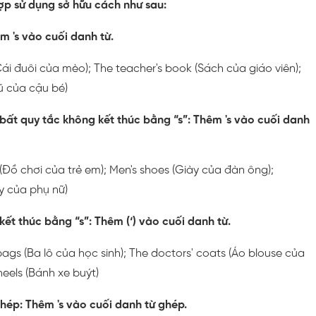
ợp sử dụng sở hữu cách như sau:
êm 's vào cuối danh từ.
 (Cái đuôi của mèo); The teacher's book (Sách của giáo viên);
ũ của cậu bé)
 bất quy tắc không kết thúc bằng “s”
: Thêm 's vào cuối danh
s (Đồ chơi của trẻ em); Men's shoes (Giày của đàn ông);
y của phụ nữ)
kết thúc bằng “s”
: Thêm (‘) vào cuối danh từ.
bags (Ba lô của học sinh); The doctors' coats (Áo blouse của
heels (Bánh xe buýt)
ghép
: Thêm 's vào cuối danh từ ghép.