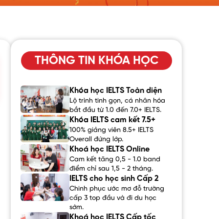
THÔNG TIN KHÓA HỌC
Khóa học IELTS Toàn diện
Lộ trình tinh gọn, cá nhân hóa
bắt đầu từ 1.0 đến 7.0+ IELTS.
Khóa IELTS cam kết 7.5+
100% giảng viên 8.5+ IELTS
Overall đứng lớp.
Khoá học IELTS Online
Cam kết tăng 0,5 - 1.0 band
điểm chỉ sau 1,5 - 2 tháng.
IELTS cho học sinh Cấp 2
Chinh phục ước mơ đỗ trường
cấp 3 top đầu và đi du học
sớm.
Khoá học IELTS Cấp tốc