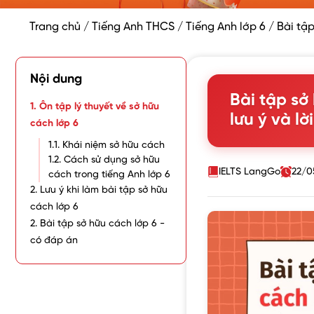
Trang chủ
/
Tiếng Anh THCS
/
Tiếng Anh lớp 6
/
Bài tập
Nội dung
Bài tập sở
1. Ôn tập lý thuyết về sở hữu
lưu ý và lời
cách lớp 6
1.1. Khái niệm sở hữu cách
1.2. Cách sử dụng sở hữu
IELTS LangGo
22/0
cách trong tiếng Anh lớp 6
2. Lưu ý khi làm bài tập sở hữu
cách lớp 6
2. Bài tập sở hữu cách lớp 6 -
có đáp án