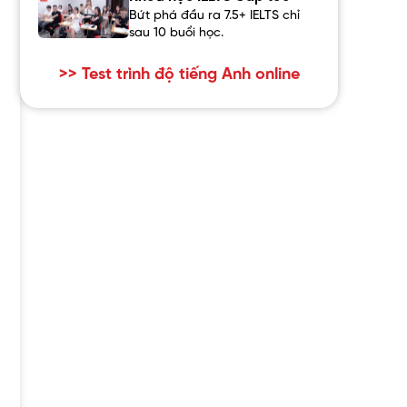
Bứt phá đầu ra 7.5+ IELTS chỉ
sau 10 buổi học.
>> Test trình độ tiếng Anh online