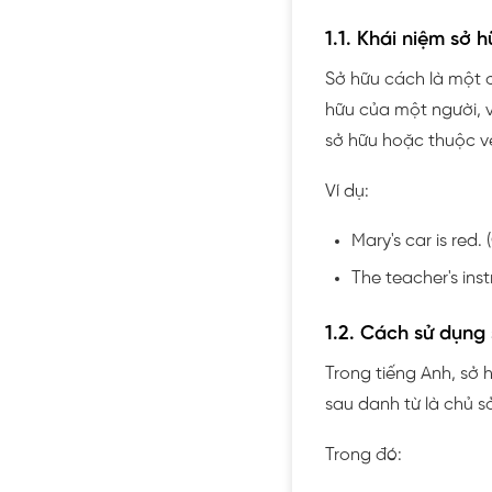
1.1. Khái niệm sở 
Sở hữu cách là một 
hữu của một người, v
sở hữu hoặc thuộc về
Ví dụ:
Mary's car is red
The teacher's ins
1.2. Cách sử dụng
Trong tiếng Anh, sở 
sau danh từ là chủ s
Trong đó: