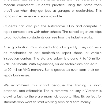
modern equipment. Students practice using the same tools
they'll use when they get jobs at garages or dealerships. This
hands-on experience is really valuable.
Students can also join the Automotive Club and compete in
repair competitions with other schools. The school organizes trips
to car factories so students can see how the industry works.
After graduation, most students find jobs quickly. They can work
as mechanics at car dealerships, repair shops, or vehicle
inspection centers. The starting salary is around 7 to 10 million
VND per month. With experience, skilled technicians can earn 15
to 20 million VND monthly. Some graduates even start their own
repair businesses.
We recommend this school because the training is short,
practical, and affordable. The automotive industry in Vietnam is
growing fast, so there are many job opportunities. It's perfect for
students who want to start working soon and earn money.