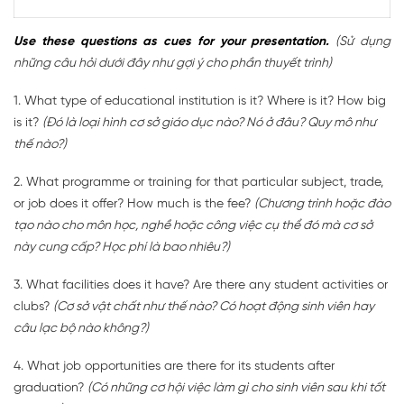
Use these questions as cues for your presentation.
(Sử dụng
những câu hỏi dưới đây như gợi ý cho phần thuyết trình)
1. What type of educational institution is it? Where is it? How big
is it?
(Đó là loại hình cơ sở giáo dục nào? Nó ở đâu? Quy mô như
thế nào?)
2. What programme or training for that particular subject, trade,
or job does it offer? How much is the fee?
(Chương trình hoặc đào
tạo nào cho môn học, nghề hoặc công việc cụ thể đó mà cơ sở
này cung cấp? Học phí là bao nhiêu?)
3. What facilities does it have? Are there any student activities or
clubs?
(Cơ sở vật chất như thế nào? Có hoạt động sinh viên hay
câu lạc bộ nào không?)
4. What job opportunities are there for its students after
graduation?
(Có những cơ hội việc làm gì cho sinh viên sau khi tốt