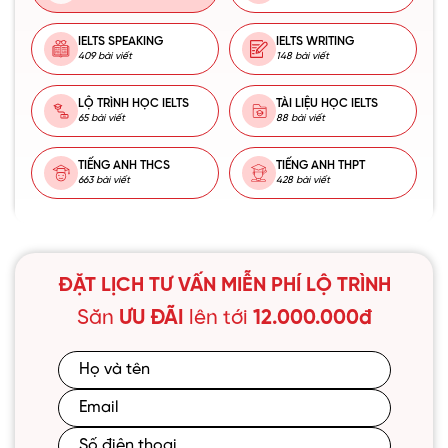
IELTS SPEAKING
IELTS WRITING
409 bài viết
148 bài viết
LỘ TRÌNH HỌC IELTS
TÀI LIỆU HỌC IELTS
65 bài viết
88 bài viết
TIẾNG ANH THCS
TIẾNG ANH THPT
663 bài viết
428 bài viết
ĐẶT LỊCH TƯ VẤN MIỄN PHÍ LỘ TRÌNH
Săn
ƯU ĐÃI
lên tới
12.000.000đ