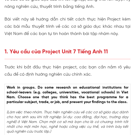
năng nghiên cứu, thuyết trình bằng tiếng Anh.
Bài viết này sẽ hướng dẫn chi tiết cách thực hiện Project kèm
các bài mẫu thuyết trình về các cơ sở giáo dục khác nhau tại
Việt Nam để các bạn tự tin hoàn thành bài tập nhóm này.
1. Yêu cầu của Project Unit 7 Tiếng Anh 11
Trước khi bắt đầu thực hiện project, các bạn cần nắm rõ yêu
cầu để có định hướng nghiên cứu chính xác.
Work in groups. Do some research on educational institutions for
school-leavers (e.g. colleges, universities, vocational schools) in Viet
Nam. Choose one that you think has the best programme for a
particular subject, trade, or job, and present your findings to the class.
(Làm việc theo nhóm. Thực hiện nghiên cứu về các cơ sở giáo dục dành
cho học sinh sau khi tốt nghiệp (ví dụ: cao đẳng, đại học, trường dạy
nghề) ở Việt Nam. Chọn một cơ sở mà bạn cho là có chương trình tốt
nhất cho một môn học, nghề hoặc công việc cụ thể, và trình bày kết
quả nghiên cứu trước lớp.)