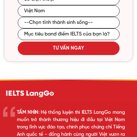
TƯ VẤN NGAY
TẦM NHÌN:
Hệ thống luyện thi IELTS LangGo mong
muốn trở thành thương hiệu đi đầu tại Việt Nam
trong lĩnh vực đào tạo, chinh phục chứng chỉ Tiếng
Anh quốc tế - đồng hành cùng người Việt vươn ra