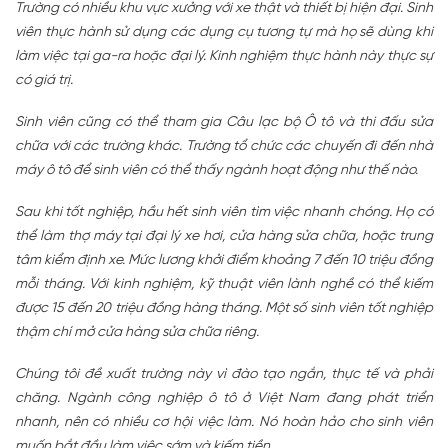
Trường có nhiều khu vực xưởng với xe thật và thiết bị hiện đại. Sinh
viên thực hành sử dụng các dụng cụ tương tự mà họ sẽ dùng khi
làm việc tại ga-ra hoặc đại lý. Kinh nghiệm thực hành này thực sự
có giá trị.
Sinh viên cũng có thể tham gia Câu lạc bộ Ô tô và thi đấu sửa
chữa với các trường khác. Trường tổ chức các chuyến đi đến nhà
máy ô tô để sinh viên có thể thấy ngành hoạt động như thế nào.
Sau khi tốt nghiệp, hầu hết sinh viên tìm việc nhanh chóng. Họ có
thể làm thợ máy tại đại lý xe hơi, cửa hàng sửa chữa, hoặc trung
tâm kiểm định xe. Mức lương khởi điểm khoảng 7 đến 10 triệu đồng
mỗi tháng. Với kinh nghiệm, kỹ thuật viên lành nghề có thể kiếm
được 15 đến 20 triệu đồng hàng tháng. Một số sinh viên tốt nghiệp
thậm chí mở cửa hàng sửa chữa riêng.
Chúng tôi đề xuất trường này vì đào tạo ngắn, thực tế và phải
chăng. Ngành công nghiệp ô tô ở Việt Nam đang phát triển
nhanh, nên có nhiều cơ hội việc làm. Nó hoàn hảo cho sinh viên
muốn bắt đầu làm việc sớm và kiếm tiền.