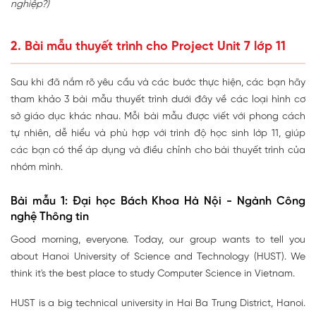
nghiệp?)
2. Bài mẫu thuyết trình cho Project Unit 7 lớp 11
Sau khi đã nắm rõ yêu cầu và các bước thực hiện, các bạn hãy
tham khảo 3 bài mẫu thuyết trình dưới đây về các loại hình cơ
sở giáo dục khác nhau. Mỗi bài mẫu được viết với phong cách
tự nhiên, dễ hiểu và phù hợp với trình độ học sinh lớp 11, giúp
các bạn có thể áp dụng và điều chỉnh cho bài thuyết trình của
nhóm mình.
Bài mẫu 1: Đại học Bách Khoa Hà Nội - Ngành Công
nghệ Thông tin
Good morning, everyone. Today, our group wants to tell you
about Hanoi University of Science and Technology (HUST). We
think it's the best place to study Computer Science in Vietnam.
HUST is a big technical university in Hai Ba Trung District, Hanoi.