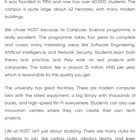
It was founded in 1956 and now has over 40,000 students. The
campus is quite large, about 42 hectares, with many modern
buildings.
We chose HUST because its Computer Science programme is
really excellent. The programme takes four years to complete
and covers many interesting areas like Software Engineering,
Artificial Intelligence, and Network Security. Students learn both
theory and practice, and they work on real projects with
companies. The tuition fee is around 15 million VND per year,
which is reasonable for the quality you get.
The university has great facilities. There are modern computer
labs with the latest equipment, a big library with thousands of
books, and high-speed Wi-Fi everywhere. Students can also use
innovation centers where they can create their own tech
projects.
Life at HUST isn't just about studying. There are many clubs for
students to join, like coding clubs, robotics teams, and even