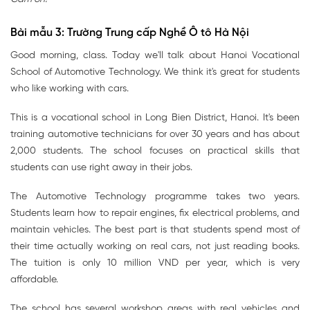
Bài mẫu 3: Trường Trung cấp Nghề Ô tô Hà Nội
Good morning, class. Today we'll talk about Hanoi Vocational
School of Automotive Technology. We think it's great for students
who like working with cars.
This is a vocational school in Long Bien District, Hanoi. It's been
training automotive technicians for over 30 years and has about
2,000 students. The school focuses on practical skills that
students can use right away in their jobs.
The Automotive Technology programme takes two years.
Students learn how to repair engines, fix electrical problems, and
maintain vehicles. The best part is that students spend most of
their time actually working on real cars, not just reading books.
The tuition is only 10 million VND per year, which is very
affordable.
The school has several workshop areas with real vehicles and