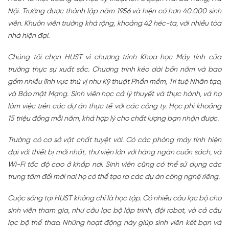
Nội. Trường được thành lập năm 1956 và hiện có hơn 40.000 sinh
viên. Khuôn viên trường khá rộng, khoảng 42 héc-ta, với nhiều tòa
nhà hiện đại.
Chúng tôi chọn HUST vì chương trình Khoa học Máy tính của
trường thực sự xuất sắc. Chương trình kéo dài bốn năm và bao
gồm nhiều lĩnh vực thú vị như Kỹ thuật Phần mềm, Trí tuệ Nhân tạo,
và Bảo mật Mạng. Sinh viên học cả lý thuyết và thực hành, và họ
làm việc trên các dự án thực tế với các công ty. Học phí khoảng
15 triệu đồng mỗi năm, khá hợp lý cho chất lượng bạn nhận được.
Trường có cơ sở vật chất tuyệt vời. Có các phòng máy tính hiện
đại với thiết bị mới nhất, thư viện lớn với hàng ngàn cuốn sách, và
Wi-Fi tốc độ cao ở khắp nơi. Sinh viên cũng có thể sử dụng các
trung tâm đổi mới nơi họ có thể tạo ra các dự án công nghệ riêng.
Cuộc sống tại HUST không chỉ là học tập. Có nhiều câu lạc bộ cho
sinh viên tham gia, như câu lạc bộ lập trình, đội robot, và cả câu
lạc bộ thể thao. Những hoạt động này giúp sinh viên kết bạn và