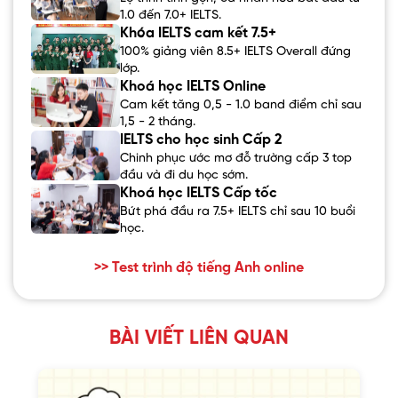
1.0 đến 7.0+ IELTS.
Khóa IELTS cam kết 7.5+
100% giảng viên 8.5+ IELTS Overall đứng
lớp.
Khoá học IELTS Online
Cam kết tăng 0,5 - 1.0 band điểm chỉ sau
1,5 - 2 tháng.
IELTS cho học sinh Cấp 2
Chinh phục ước mơ đỗ trường cấp 3 top
đầu và đi du học sớm.
Khoá học IELTS Cấp tốc
Bứt phá đầu ra 7.5+ IELTS chỉ sau 10 buổi
học.
>> Test trình độ tiếng Anh online
BÀI VIẾT LIÊN QUAN