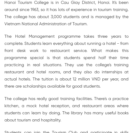
Hanoi Tourism College is in Cau Giay District, Hanoi. It's been
around since 1963, so it has lots of experience in tourism training.
The college has about 3,000 students and is managed by the
Vietnam National Administration of Tourism.
The Hotel Management programme takes three years to
complete. Students learn everything about running a hotel - from
front desk work to restaurant service. What makes this
programme special is that students spend half their time
practicing in real situations. They use the college's training
restaurant and hotel rooms, and they also do internships at
actual hotels. The tuition is about 12 million VND per year, and
there are scholarships available for good students.
The college has really good training facilities. There's a practice
kitchen, a mock hotel reception, and restaurant areas where
students can learn by doing. The library has many useful books
about tourism and hospitality.
Students can join the Tourism Club and participate in skills