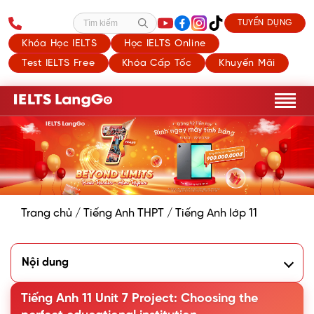
TUYỂN DỤNG
Tìm kiếm
Khóa Học IELTS
Học IELTS Online
Test IELTS Free
Khóa Cấp Tốc
Khuyến Mãi
Trang chủ
/
Tiếng Anh THPT
/
Tiếng Anh lớp 11
Nội dung
1. Yêu cầu của Project Unit 7 Tiếng Anh 11
2. Bài mẫu thuyết trình cho Project Unit 7 lớp 11
Tiếng Anh 11 Unit 7 Project: Choosing the