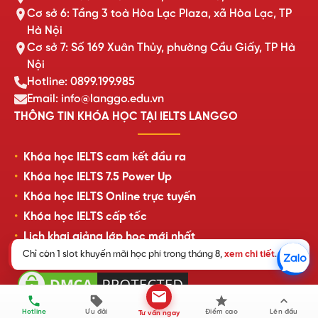
Cơ sở 6: Tầng 3 toà Hòa Lạc Plaza, xã Hòa Lạc, TP
Hà Nội
Cơ sở 7: Số 169 Xuân Thủy, phường Cầu Giấy, TP Hà
Nội
Hotline: 0899.199.985
Email: info@langgo.edu.vn
THÔNG TIN KHÓA HỌC TẠI IELTS LANGGO
Khóa học IELTS cam kết đầu ra
Khóa học IELTS 7.5 Power Up
Khóa học IELTS Online trực tuyến
Khóa học IELTS cấp tốc
Lịch khai giảng lớp học mới nhất
Chỉ còn 1 slot khuyến mãi học phí trong tháng 8,
xem chi tiết
.
Review của học viên LangGo
Hotline
Ưu đãi
Điểm cao
Lên đầu
Tư vấn ngay