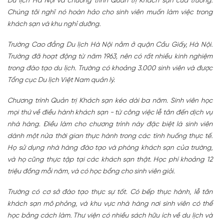
Du lịch Hà Nội và chương trình Quản trị Khách sạn của trường.
Chúng tôi nghĩ nó hoàn hảo cho sinh viên muốn làm việc trong
khách sạn và khu nghỉ dưỡng.
Trường Cao đẳng Du lịch Hà Nội nằm ở quận Cầu Giấy, Hà Nội.
Trường đã hoạt động từ năm 1963, nên có rất nhiều kinh nghiệm
trong đào tạo du lịch. Trường có khoảng 3.000 sinh viên và được
Tổng cục Du lịch Việt Nam quản lý.
Chương trình Quản trị Khách sạn kéo dài ba năm. Sinh viên học
mọi thứ về điều hành khách sạn - từ công việc lễ tân đến dịch vụ
nhà hàng. Điều làm cho chương trình này đặc biệt là sinh viên
dành một nửa thời gian thực hành trong các tình huống thực tế.
Họ sử dụng nhà hàng đào tạo và phòng khách sạn của trường,
và họ cũng thực tập tại các khách sạn thật. Học phí khoảng 12
triệu đồng mỗi năm, và có học bổng cho sinh viên giỏi.
Trường có cơ sở đào tạo thực sự tốt. Có bếp thực hành, lễ tân
khách sạn mô phỏng, và khu vực nhà hàng nơi sinh viên có thể
học bằng cách làm. Thư viện có nhiều sách hữu ích về du lịch và