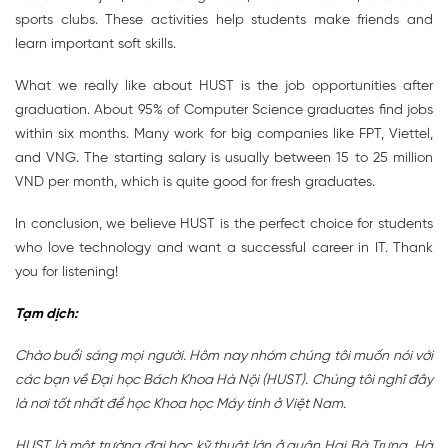
sports clubs. These activities help students make friends and
learn important soft skills.
What we really like about HUST is the job opportunities after
graduation. About 95% of Computer Science graduates find jobs
within six months. Many work for big companies like FPT, Viettel,
and VNG. The starting salary is usually between 15 to 25 million
VND per month, which is quite good for fresh graduates.
In conclusion, we believe HUST is the perfect choice for students
who love technology and want a successful career in IT. Thank
you for listening!
Tạm dịch:
Chào buổi sáng mọi người. Hôm nay nhóm chúng tôi muốn nói với
các bạn về Đại học Bách Khoa Hà Nội (HUST). Chúng tôi nghĩ đây
là nơi tốt nhất để học Khoa học Máy tính ở Việt Nam.
HUST là một trường đại học kỹ thuật lớn ở quận Hai Bà Trưng, Hà