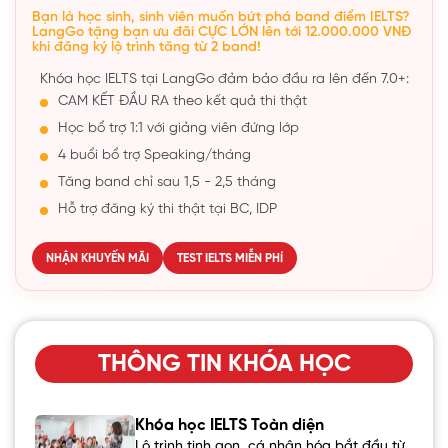
Bạn là học sinh, sinh viên muốn bứt phá band điểm IELTS?
LangGo tặng bạn ưu đãi CỰC LỚN lên tới 12.000.000 VNĐ
khi đăng ký lộ trình tăng từ 2 band!
Khóa học IELTS tại LangGo đảm bảo đầu ra lên đến 7.0+:
CAM KẾT ĐẦU RA theo kết quả thi thật
Học bổ trợ 1:1 với giảng viên đứng lớp
4 buổi bổ trợ Speaking/tháng
Tăng band chỉ sau 1,5 - 2,5 tháng
Hỗ trợ đăng ký thi thật tại BC, IDP
NHẬN KHUYẾN MÃI
TEST IELTS MIỄN PHÍ
THÔNG TIN KHÓA HỌC
Khóa học IELTS Toàn diện
Lộ trình tinh gọn, cá nhân hóa bắt đầu từ