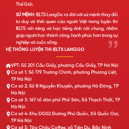
Thế Giới.
SỨ MỆNH:
IELTS LangGo ra đời với sứ mệnh thay đổi
tư duy và thói quen của người Việt trong luyện thi
IELTS nói riêng và học tiếng Anh nói chung, nhằm
giúp người học thành công, hạnh phúc hơn trong sự
nghiệp và cuộc sống.
HỆ THỐNG LUYỆN THI IELTS LANGGO
VPT: Số 201 Cầu Giấy, phường Cầu Giấy, TP Hà Nội
Cơ sở 1: Số 179 Trường Chinh, phường Phương Liệt,
TP Hà Nội
Cơ sở 2: Số 8 Nguyễn Khuyến, phường Hà Đông, TP
Hà Nội
Cơ sở 3: 167 tổ dân phố Phố Săn, Xã Thạch Thất, TP
Hà Nội
Cơ sở 4: Khu DG02 Đường Phủ Quốc, Xã Quốc Oai,
TP Hà Nội
Cơ sở 5: Tòa Châu Coffee, xã Tiên Du, Bắc Ninh