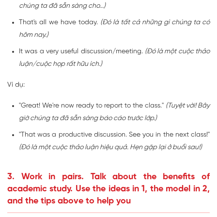
chúng ta đã sẵn sàng cho...)
That's all we have today.
(Đó là tất cả những gì chúng ta có
hôm nay.)
It was a very useful discussion/meeting.
(Đó là một cuộc thảo
luận/cuộc họp rất hữu ích.)
Ví dụ:
"Great! We're now ready to report to the class."
(Tuyệt vời! Bây
giờ chúng ta đã sẵn sàng báo cáo trước lớp.)
"That was a productive discussion. See you in the next class!"
(Đó là một cuộc thảo luận hiệu quả. Hẹn gặp lại ở buổi sau!)
3. Work in pairs. Talk about the benefits of
academic study. Use the ideas in 1, the model in 2,
and the tips above to help you