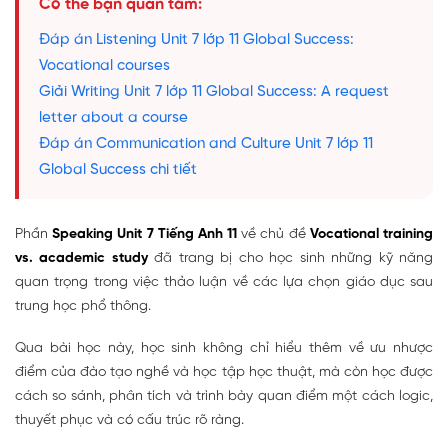
Có thể bạn quan tâm:
Đáp án Listening Unit 7 lớp 11 Global Success:
Vocational courses
Giải Writing Unit 7 lớp 11 Global Success: A request
letter about a course
Đáp án Communication and Culture Unit 7 lớp 11
Global Success chi tiết
Phần
Speaking Unit 7 Tiếng Anh 11
về chủ đề
Vocational training
vs. academic study
đã trang bị cho học sinh những kỹ năng
quan trọng trong việc thảo luận về các lựa chọn giáo dục sau
trung học phổ thông.
Qua bài học này, học sinh không chỉ hiểu thêm về ưu nhược
điểm của đào tạo nghề và học tập học thuật, mà còn học được
cách so sánh, phân tích và trình bày quan điểm một cách logic,
thuyết phục và có cấu trúc rõ ràng.