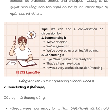
benefits: it's practical, shorter, and cheaper."
(Chúng ta đã
quyết định rằng đào tạo nghề có ba lợi ích chính: thực tế,
ngắn hơn và rẻ hơn.)
Tiếng Anh lớp 11 Unit 7 Speaking Global Success
2. Concluding it
(Kết luận)
Các cụm từ thường dùng:
/Great, we're now ready for ...
(Tạm biệt./Tuyệt vời, bây giờ