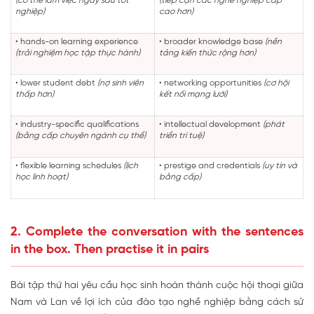
(có thể làm việc ngay sau tốt
(tiếp cận các nghề nghiệp cấp
nghiệp)
cao hơn)
• hands-on learning experience
• broader knowledge base
(nền
(trải nghiệm học tập thực hành)
tảng kiến thức rộng hơn)
• lower student debt
(nợ sinh viên
• networking opportunities
(cơ hội
thấp hơn)
kết nối mạng lưới)
• industry-specific qualifications
• intellectual development
(phát
(bằng cấp chuyên ngành cụ thể)
triển trí tuệ)
• flexible learning schedules
(lịch
• prestige and credentials
(uy tín và
học linh hoạt)
bằng cấp)
2. Complete the conversation with the sentences
in the box. Then practise it in pairs
Bài tập thứ hai yêu cầu học sinh hoàn thành cuộc hội thoại giữa
Nam và Lan về lợi ích của đào tạo nghề nghiệp bằng cách sử