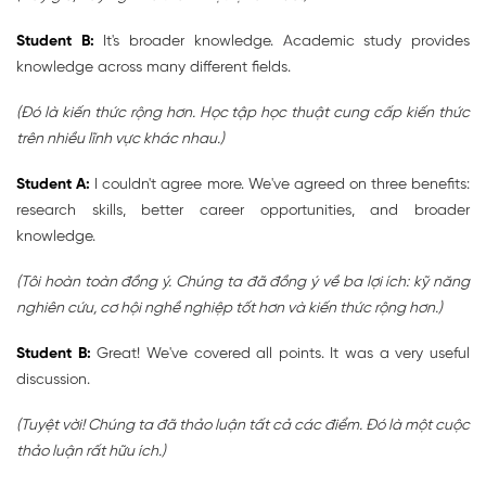
Student B:
It's broader knowledge. Academic study provides
knowledge across many different fields.
(Đó là kiến thức rộng hơn. Học tập học thuật cung cấp kiến thức
trên nhiều lĩnh vực khác nhau.)
Student A:
I couldn't agree more. We've agreed on three benefits:
research skills, better career opportunities, and broader
knowledge.
(Tôi hoàn toàn đồng ý. Chúng ta đã đồng ý về ba lợi ích: kỹ năng
nghiên cứu, cơ hội nghề nghiệp tốt hơn và kiến thức rộng hơn.)
Student B:
Great! We've covered all points. It was a very useful
discussion.
(Tuyệt vời! Chúng ta đã thảo luận tất cả các điểm. Đó là một cuộc
thảo luận rất hữu ích.)