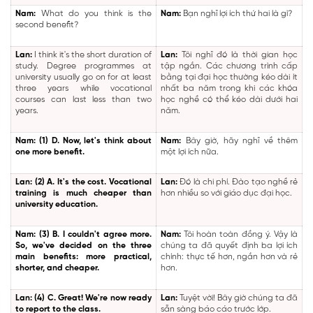
Nam:
What do you think is the
Nam:
Bạn nghĩ lợi ích thứ hai là gì?
second benefit?
Lan:
I think it's the short duration of
Lan:
Tôi nghĩ đó là thời gian học
study. Degree programmes at
tập ngắn. Các chương trình cấp
university usually go on for at least
bằng tại đại học thường kéo dài ít
three years while vocational
nhất ba năm trong khi các khóa
courses can last less than two
học nghề có thể kéo dài dưới hai
years.
năm.
Nam:
(1) D. Now, let's think about
Nam:
Bây giờ, hãy nghĩ về thêm
one more benefit.
một lợi ích nữa.
Lan:
(2) A. It's the cost. Vocational
Lan:
Đó là chi phí. Đào tạo nghề rẻ
training is much cheaper than
hơn nhiều so với giáo dục đại học.
university education.
Nam:
(3) B. I couldn't agree more.
Nam:
Tôi hoàn toàn đồng ý. Vậy là
So, we've decided on the three
chúng ta đã quyết định ba lợi ích
main benefits: more practical,
chính: thực tế hơn, ngắn hơn và rẻ
shorter, and cheaper.
hơn.
Lan:
(4) C. Great! We're now ready
Lan:
Tuyệt vời! Bây giờ chúng ta đã
to report to the class.
sẵn sàng báo cáo trước lớp.