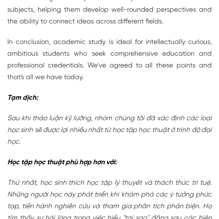
subjects, helping them develop well-rounded perspectives and
the ability to connect ideas across different fields.
In conclusion, academic study is ideal for intellectually curious,
ambitious students who seek comprehensive education and
professional credentials. We've agreed to all these points and
that's all we have today.
Tạm dịch:
Sau khi thảo luận kỹ lưỡng, nhóm chúng tôi đã xác định các loại
học sinh sẽ được lợi nhiều nhất từ học tập học thuật ở trình độ đại
học.
Học tập học thuật phù hợp hơn với:
Thứ nhất, học sinh thích học tập lý thuyết và thách thức trí tuệ.
Những người học này phát triển khi khám phá các ý tưởng phức
tạp, tiến hành nghiên cứu và tham gia phân tích phản biện. Họ
tìm thấy sự hài lòng trong việc hiểu "tại sao" đằng sau các hiện