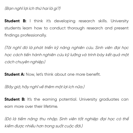
(Bạn nghĩ lợi ích thứ hai là gì?)
Student B:
I think it's developing research skills. University
students learn how to conduct thorough research and present
findings professionally.
(Tôi nghĩ đó là phát triển kỹ năng nghiên cứu. Sinh viên đại học
học cách tiến hành nghiên cứu kỹ lưỡng và trình bày kết quả một
cách chuyên nghiệp.)
Student A:
Now, let's think about one more benefit.
(Bây giờ, hãy nghĩ về thêm một lợi ích nữa.)
Student B:
It's the earning potential. University graduates can
earn more over their lifetime.
(Đó là tiềm năng thu nhập. Sinh viên tốt nghiệp đại học có thể
kiếm được nhiều hơn trong suốt cuộc đời.)