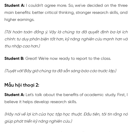
Student A:
I couldn't agree more. So, we've decided on the three
main benefits: better critical thinking, stronger research skills, and
higher earnings.
(Tôi hoàn toàn đồng ý. Vậy là chúng ta đã quyết định ba lợi ích
chính: tư duy phản biện tốt hơn, kỹ năng nghiên cứu mạnh hơn và
thu nhập cao hơn.)
Student B:
Great! We're now ready to report to the class.
(Tuyệt vời! Bây giờ chúng ta đã sẵn sàng báo cáo trước lớp.)
Mẫu hội thoại 2:
Student A:
Let's talk about the benefits of academic study. First, I
believe it helps develop research skills.
(Hãy nói về lợi ích của học tập học thuật. Đầu tiên, tôi tin rằng nó
giúp phát triển kỹ năng nghiên cứu.)