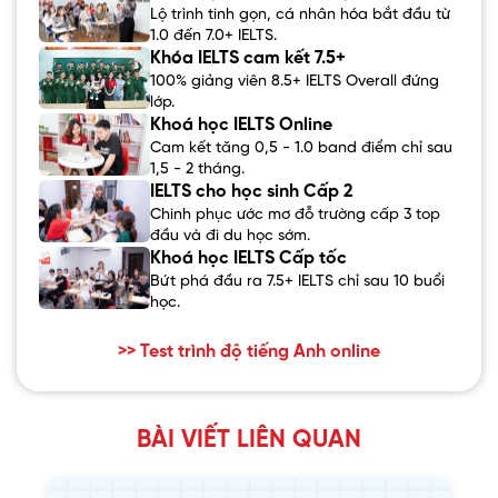
Lộ trình tinh gọn, cá nhân hóa bắt đầu từ
1.0 đến 7.0+ IELTS.
Khóa IELTS cam kết 7.5+
100% giảng viên 8.5+ IELTS Overall đứng
lớp.
Khoá học IELTS Online
Cam kết tăng 0,5 - 1.0 band điểm chỉ sau
1,5 - 2 tháng.
IELTS cho học sinh Cấp 2
Chinh phục ước mơ đỗ trường cấp 3 top
đầu và đi du học sớm.
Khoá học IELTS Cấp tốc
Bứt phá đầu ra 7.5+ IELTS chỉ sau 10 buổi
học.
>> Test trình độ tiếng Anh online
BÀI VIẾT LIÊN QUAN