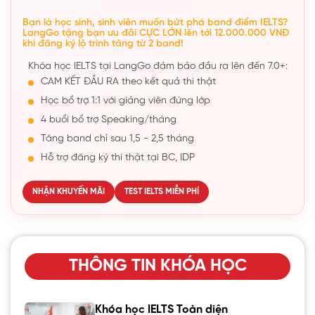
Bạn là học sinh, sinh viên muốn bứt phá band điểm IELTS?
LangGo tặng bạn ưu đãi CỰC LỚN lên tới 12.000.000 VNĐ
khi đăng ký lộ trình tăng từ 2 band!
Khóa học IELTS tại LangGo đảm bảo đầu ra lên đến 7.0+:
CAM KẾT ĐẦU RA theo kết quả thi thật
Học bổ trợ 1:1 với giảng viên đứng lớp
4 buổi bổ trợ Speaking/tháng
Tăng band chỉ sau 1,5 - 2,5 tháng
Hỗ trợ đăng ký thi thật tại BC, IDP
NHẬN KHUYẾN MÃI
TEST IELTS MIỄN PHÍ
THÔNG TIN KHÓA HỌC
Khóa học IELTS Toàn diện