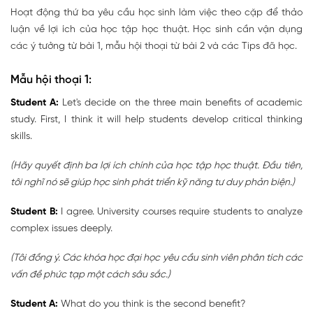
Hoạt động thứ ba yêu cầu học sinh làm việc theo cặp để thảo
luận về lợi ích của học tập học thuật. Học sinh cần vận dụng
các ý tưởng từ bài 1, mẫu hội thoại từ bài 2 và các Tips đã học.
Mẫu hội thoại 1:
Student A:
Let's decide on the three main benefits of academic
study. First, I think it will help students develop critical thinking
skills.
(Hãy quyết định ba lợi ích chính của học tập học thuật. Đầu tiên,
tôi nghĩ nó sẽ giúp học sinh phát triển kỹ năng tư duy phản biện.)
Student B:
I agree. University courses require students to analyze
complex issues deeply.
(Tôi đồng ý. Các khóa học đại học yêu cầu sinh viên phân tích các
vấn đề phức tạp một cách sâu sắc.)
Student A:
What do you think is the second benefit?