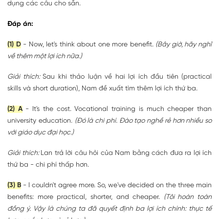
dụng các câu cho sẵn.
Đáp án:
(1) D
- Now, let's think about one more benefit.
(Bây giờ, hãy nghĩ
về thêm một lợi ích nữa.)
Giải thích:
Sau khi thảo luận về hai lợi ích đầu tiên (practical
skills và short duration), Nam đề xuất tìm thêm lợi ích thứ ba.
(2) A
- It's the cost. Vocational training is much cheaper than
university education.
(Đó là chi phí. Đào tạo nghề rẻ hơn nhiều so
với giáo dục đại học.)
Giải thích:
Lan trả lời câu hỏi của Nam bằng cách đưa ra lợi ích
thứ ba - chi phí thấp hơn.
(3) B
- I couldn't agree more. So, we've decided on the three main
benefits: more practical, shorter, and cheaper.
(Tôi hoàn toàn
đồng ý. Vậy là chúng ta đã quyết định ba lợi ích chính: thực tế