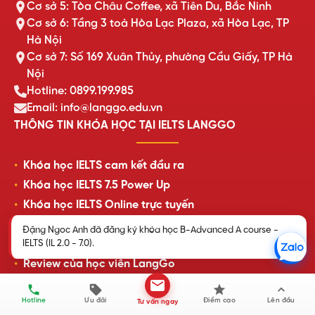
Cơ sở 5: Tòa Châu Coffee, xã Tiên Du, Bắc Ninh
Cơ sở 6: Tầng 3 toà Hòa Lạc Plaza, xã Hòa Lạc, TP
Hà Nội
Cơ sở 7: Số 169 Xuân Thủy, phường Cầu Giấy, TP Hà
Nội
Hotline: 0899.199.985
Email: info@langgo.edu.vn
THÔNG TIN KHÓA HỌC TẠI IELTS LANGGO
Khóa học IELTS cam kết đầu ra
Khóa học IELTS 7.5 Power Up
Khóa học IELTS Online trực tuyến
Khóa học IELTS cấp tốc
Đặng Ngoc Anh đã đăng ký khóa học B-Advanced A course -
Lịch khai giảng lớp học mới nhất
IELTS (IL 2.0 - 7.0).
Review của học viên LangGo
Hotline
Ưu đãi
Điểm cao
Lên đầu
Tư vấn ngay