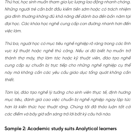
Thứ hai, học sinh muốn tham gia lực lượng lao động nhanh chóng.
Những người trẻ cần bắt đầu kiếm tiền sớm hoặc có trách nhiệm
gia đình thường không đủ khả năng để dành ba đến bốn năm tại
đại học. Các khóa học nghề cung cấp con đường nhanh hơn đến
việc làm.
Thứ ba, người học có mục tiêu nghề nghiệp rõ ràng trong các lĩnh
vực kỹ thuật hoặc nghề thủ công. Nếu ai đó biết họ muốn trở
thành thợ máy, thợ làm tóc hoặc kỹ thuật viên, đào tạo nghề
cung cấp sự chuẩn bị trực tiếp cho những nghề nghiệp cụ thể
này mà không cần các yêu cầu giáo dục tổng quát không cần
thiết.
Tóm lại, đào tạo nghề lý tưởng cho sinh viên thực tế, định hướng
mục tiêu, đánh giá cao việc chuẩn bị nghề nghiệp ngay lập tức
hơn là kiến thức học thuật rộng. Chúng tôi đã thảo luận tất cả
các điểm và bây giờ sẵn sàng trả lời bất kỳ câu hỏi nào.
Sample 2: Academic study suits Analytical learners