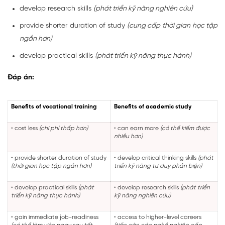
develop research skills
(phát triển kỹ năng nghiên cứu)
provide shorter duration of study
(cung cấp thời gian học tập
ngắn hơn)
develop practical skills
(phát triển kỹ năng thực hành)
Đáp án:
Benefits of vocational training
Benefits of academic study
• cost less
(chi phí thấp hơn)
• can earn more
(có thể kiếm được
nhiều hơn)
• provide shorter duration of study
• develop critical thinking skills
(phát
(thời gian học tập ngắn hơn)
triển kỹ năng tư duy phản biện)
• develop practical skills
(phát
• develop research skills
(phát triển
triển kỹ năng thực hành)
kỹ năng nghiên cứu)
• gain immediate job-readiness
• access to higher-level careers