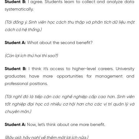
Student B:
I agree. Students learn to collect and analyze data
systematically.
(Tôi đồng ý. Sinh viên học cách thu thập và phân tích dữ liệu một
cách có hệ thống.)
Student A:
What about the second benefit?
(Còn lợi ích thứ hai thì sao?)
Student B:
I think it's access to higher-level careers. University
graduates have more opportunities for management and
professional positions.
(Tôi nghĩ đó là tiếp cận các nghề nghiệp cấp cao hơn. Sinh viên
tốt nghiệp đại học có nhiều cơ hội hơn cho các vị trí quản lý và
chuyên môn.)
Student A:
Now, let's think about one more benefit.
(Bây giờ, hãy nghĩ về thêm một lợi ích nữa.)