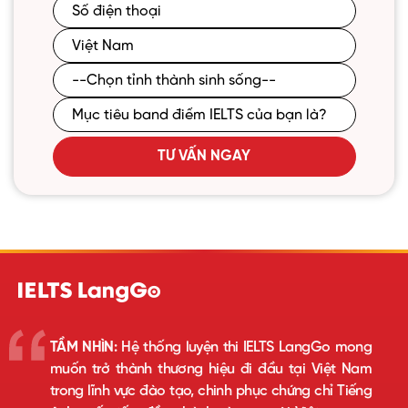
TƯ VẤN NGAY
TẦM NHÌN:
Hệ thống luyện thi IELTS LangGo mong
muốn trở thành thương hiệu đi đầu tại Việt Nam
trong lĩnh vực đào tạo, chinh phục chứng chỉ Tiếng