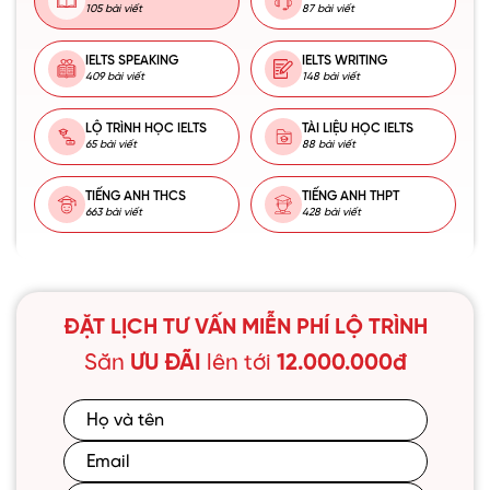
105 bài viết
87 bài viết
IELTS SPEAKING
IELTS WRITING
409 bài viết
148 bài viết
LỘ TRÌNH HỌC IELTS
TÀI LIỆU HỌC IELTS
65 bài viết
88 bài viết
TIẾNG ANH THCS
TIẾNG ANH THPT
663 bài viết
428 bài viết
ĐẶT LỊCH TƯ VẤN MIỄN PHÍ LỘ TRÌNH
Săn
ƯU ĐÃI
lên tới
12.000.000đ