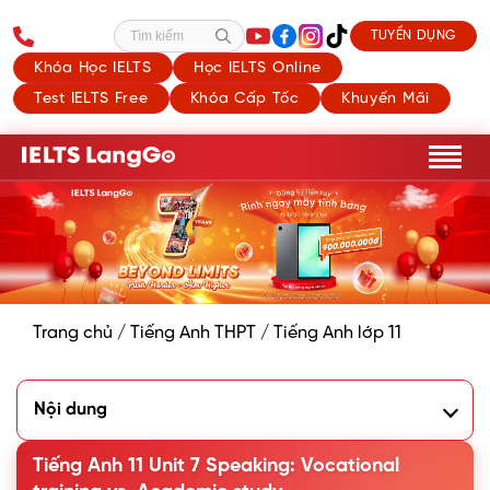
TUYỂN DỤNG
Tìm kiếm
Khóa Học IELTS
Học IELTS Online
Test IELTS Free
Khóa Cấp Tốc
Khuyến Mãi
Trang chủ
/
Tiếng Anh THPT
/
Tiếng Anh lớp 11
Nội dung
1. Work in pairs. Complete the table below. Use the
suggested ideas and/or your own ideas
Tiếng Anh 11 Unit 7 Speaking: Vocational
2. Complete the conversation with the sentences in the box.