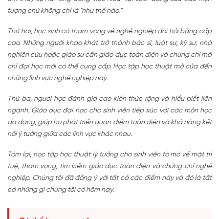
tượng chứ không chỉ là "như thế nào."
Thứ hai, học sinh có tham vọng về nghề nghiệp đòi hỏi bằng cấp
cao. Những người khao khát trở thành bác sĩ, luật sư, kỹ sư, nhà
nghiên cứu hoặc giáo sư cần giáo dục toàn diện và chứng chỉ mà
chỉ đại học mới có thể cung cấp. Học tập học thuật mở cửa đến
những lĩnh vực nghề nghiệp này.
Thứ ba, người học đánh giá cao kiến thức rộng và hiểu biết liên
ngành. Giáo dục đại học cho sinh viên tiếp xúc với các môn học
đa dạng, giúp họ phát triển quan điểm toàn diện và khả năng kết
nối ý tưởng giữa các lĩnh vực khác nhau.
Tóm lại, học tập học thuật lý tưởng cho sinh viên tò mò về mặt trí
tuệ, tham vọng, tìm kiếm giáo dục toàn diện và chứng chỉ nghề
nghiệp. Chúng tôi đã đồng ý với tất cả các điểm này và đó là tất
cả những gì chúng tôi có hôm nay.