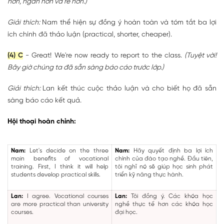
hơn, ngắn hơn và rẻ hơn.)
Giải thích:
Nam thể hiện sự đồng ý hoàn toàn và tóm tắt ba lợi
ích chính đã thảo luận (practical, shorter, cheaper).
(4) C
- Great! We're now ready to report to the class.
(Tuyệt vời!
Bây giờ chúng ta đã sẵn sàng báo cáo trước lớp.)
Giải thích:
Lan kết thúc cuộc thảo luận và cho biết họ đã sẵn
sàng báo cáo kết quả.
Hội thoại hoàn chỉnh:
Nam:
Let's decide on the three
Nam:
Hãy quyết định ba lợi ích
main benefits of vocational
chính của đào tạo nghề. Đầu tiên,
training. First, I think it will help
tôi nghĩ nó sẽ giúp học sinh phát
students develop practical skills.
triển kỹ năng thực hành.
Lan:
I agree. Vocational courses
Lan:
Tôi đồng ý. Các khóa học
are more practical than university
nghề thực tế hơn các khóa học
courses.
đại học.