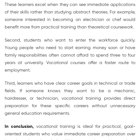
These learners excel when they can see immediate applications
of their skills rather than studying abstract theories. For example,
someone interested in becoming an electrician or chef would
benefit more from practical training than theoretical coursework.
Second, students who want to enter the workforce quickly.
Young people who need to start earning money soon or have
family responsibilities often cannot afford to spend three to four
years at university. Vocational courses offer a faster route to
employment.
Third, learners who have clear career goals in technical or trade
fields. If someone knows they want to be a mechanic,
hairdresser, or technician, vocational training provides direct
preparation for these specific careers without unnecessary
general education requirements.
In conclusion,
vocational training is ideal for practical, goal-
oriented students who value immediate career preparation over