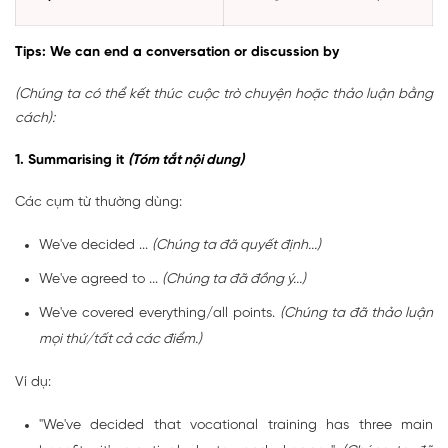
Tips: We can end a conversation or discussion by
(Chúng ta có thể kết thúc cuộc trò chuyện hoặc thảo luận bằng
cách):
1. Summarising it
(Tóm tắt nội dung)
Các cụm từ thường dùng:
We've decided ...
(Chúng ta đã quyết định...)
We've agreed to ...
(Chúng ta đã đồng ý...)
We've covered everything/all points.
(Chúng ta đã thảo luận
mọi thứ/tất cả các điểm.)
Ví dụ:
"We've decided that vocational training has three main