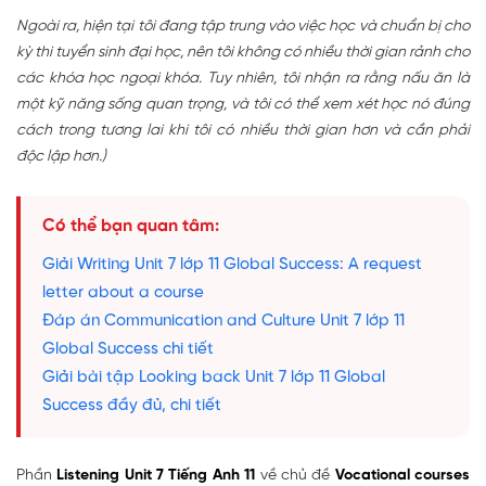
Ngoài ra, hiện tại tôi đang tập trung vào việc học và chuẩn bị cho
kỳ thi tuyển sinh đại học, nên tôi không có nhiều thời gian rảnh cho
các khóa học ngoại khóa. Tuy nhiên, tôi nhận ra rằng nấu ăn là
một kỹ năng sống quan trọng, và tôi có thể xem xét học nó đúng
cách trong tương lai khi tôi có nhiều thời gian hơn và cần phải
độc lập hơn.)
Có thể bạn quan tâm:
Giải Writing Unit 7 lớp 11 Global Success: A request
letter about a course
Đáp án Communication and Culture Unit 7 lớp 11
Global Success chi tiết
Giải bài tập Looking back Unit 7 lớp 11 Global
Success đầy đủ, chi tiết
Phần
Listening Unit 7 Tiếng Anh 11
về chủ đề
Vocational courses