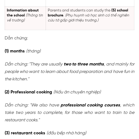
Information about
Parents and students can study the
(5) school
the school
(Thông tin
brochure
.
(Phụ huynh và học sinh có thể nghiên
về trường)
cứu tờ gấp giới thiệu trường.)
Dẫn chứng:
(1) months
(tháng)
Dẫn chứng: "They are usually
two to three months
, and mainly for
people who want to learn about food preparation and have fun in
the kitchen."
(2) Professional
cooking
(Nấu ăn chuyên nghiệp)
Dẫn chứng: "We also have
professional cooking courses
, which
take two years to complete, for those who want to train to be
restaurant cooks."
(3) restaurant cooks
(đầu bếp nhà hàng)