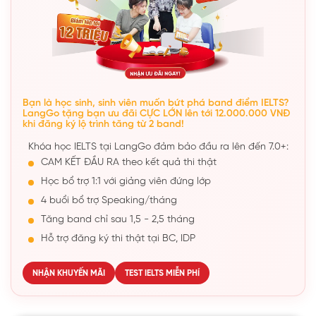
Bạn là học sinh, sinh viên muốn bứt phá band điểm IELTS?
LangGo tặng bạn ưu đãi CỰC LỚN lên tới 12.000.000 VNĐ
khi đăng ký lộ trình tăng từ 2 band!
Khóa học IELTS tại LangGo đảm bảo đầu ra lên đến 7.0+:
CAM KẾT ĐẦU RA theo kết quả thi thật
Học bổ trợ 1:1 với giảng viên đứng lớp
4 buổi bổ trợ Speaking/tháng
Tăng band chỉ sau 1,5 - 2,5 tháng
Hỗ trợ đăng ký thi thật tại BC, IDP
NHẬN KHUYẾN MÃI
TEST IELTS MIỄN PHÍ