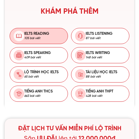
KHÁM PHÁ THÊM
IELTS READING
IELTS LISTENING
105 bài viết
87 bài viết
IELTS SPEAKING
IELTS WRITING
409 bài viết
148 bài viết
LỘ TRÌNH HỌC IELTS
TÀI LIỆU HỌC IELTS
65 bài viết
88 bài viết
TIẾNG ANH THCS
TIẾNG ANH THPT
663 bài viết
428 bài viết
ĐẶT LỊCH TƯ VẤN MIỄN PHÍ LỘ TRÌNH
Săn
ƯU ĐÃI
lên tới
12.000.000đ