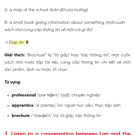
A. a map of the school
(bản đồ của trường)
B. a small book giving information about something
(một cuốn
sách nhỏ cung cấp thông tin về một cái gì đó)
→
Đáp án:
B
Giải thích:
"Brochure" là "tờ gấp" hay "tập thông tin", một cuốn
sách nhỏ hoặc tập tài liệu cung cấp thông tin chi tiết về một
sản phẩm, dịch vụ hoặc tổ chức.
Từ vựng:
professional
/prəˈfeʃənl/ (adj): chuyên nghiệp
apprentice
/əˈprentɪs/ (n): người học việc, thực tập sinh
brochure
/ˈbrəʊʃə(r)/ (n): tờ gấp, tập thông tin
3. Listen to a conversation between Lan and the