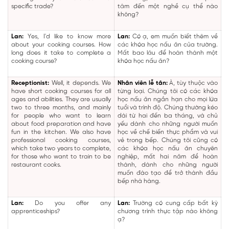
specific trade?
tâm đến một nghề cụ thể nào
không?
Lan:
Yes, I'd like to know more
Lan:
Có ạ, em muốn biết thêm về
about your cooking courses. How
các khóa học nấu ăn của trường.
long does it take to complete a
Mất bao lâu để hoàn thành một
cooking course?
khóa học nấu ăn?
Receptionist:
Well, it depends. We
Nhân viên lễ tân:
À, tùy thuộc vào
have short cooking courses for all
từng loại. Chúng tôi có các khóa
ages and abilities. They are usually
học nấu ăn ngắn hạn cho mọi lứa
two to three months, and mainly
tuổi và trình độ. Chúng thường kéo
for people who want to learn
dài từ hai đến ba tháng, và chủ
about food preparation and have
yếu dành cho những người muốn
fun in the kitchen. We also have
học về chế biến thực phẩm và vui
professional cooking courses,
vẻ trong bếp. Chúng tôi cũng có
which take two years to complete,
các khóa học nấu ăn chuyên
for those who want to train to be
nghiệp, mất hai năm để hoàn
restaurant cooks.
thành, dành cho những người
muốn đào tạo để trở thành đầu
bếp nhà hàng.
Lan:
Do you offer any
Lan:
Trường có cung cấp bất kỳ
apprenticeships?
chương trình thực tập nào không
ạ?