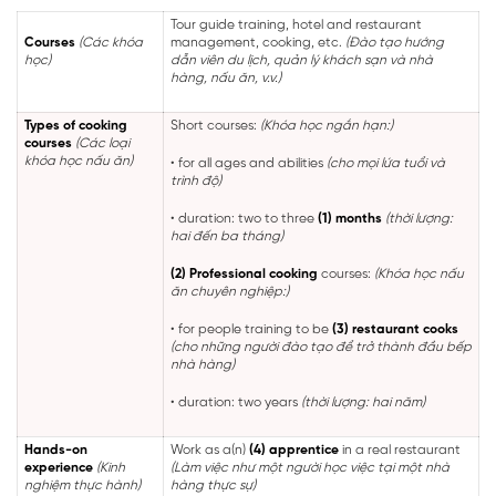
Tour guide training, hotel and restaurant
Courses
(Các khóa
management, cooking, etc.
(Đào tạo hướng
học)
dẫn viên du lịch, quản lý khách sạn và nhà
hàng, nấu ăn, v.v.)
Types of cooking
Short courses:
(Khóa học ngắn hạn:)
courses
(Các loại
khóa học nấu ăn)
• for all ages and abilities
(cho mọi lứa tuổi và
trình độ)
• duration: two to three
(1) months
(thời lượng:
hai đến ba tháng)
(2) Professional
cooking
courses:
(Khóa học nấu
ăn chuyên nghiệp:)
• for people training to be
(3) restaurant cooks
(cho những người đào tạo để trở thành đầu bếp
nhà hàng)
• duration: two years
(thời lượng: hai năm)
Hands-on
Work as a(n)
(4) apprentice
in a real restaurant
experience
(Kinh
(Làm việc như một người học việc tại một nhà
nghiệm thực hành)
hàng thực sự)