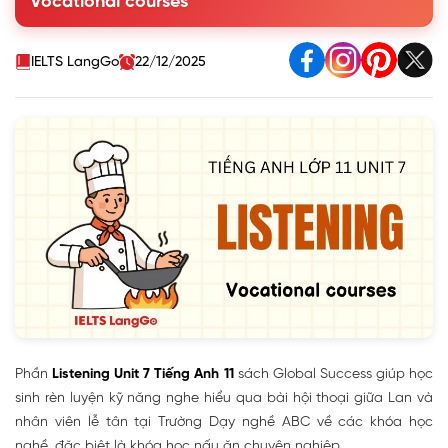
Vocational courses
and phrase
3. Listen to a conversation between Lan and the
receptionist at ABC Vocational School. What are they
IELTS LangGo
22/12/2025
talking about?
4. Listen to the conversation again and complete the notes
below. Use no more than TWO words for each gap
5. Work in pairs. Discuss the following questions
Phần
Listening Unit 7 Tiếng Anh 11
sách Global Success giúp học
sinh rèn luyện kỹ năng nghe hiểu qua bài hội thoại giữa Lan và
nhân viên lễ tân tại Trường Dạy nghề ABC về các khóa học
nghề, đặc biệt là khóa học nấu ăn chuyên nghiệp.