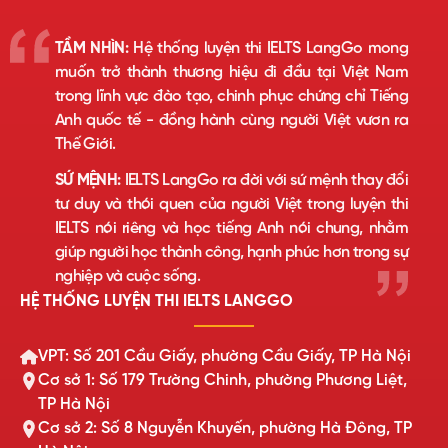
TẦM NHÌN:
Hệ thống luyện thi IELTS LangGo mong
muốn trở thành thương hiệu đi đầu tại Việt Nam
trong lĩnh vực đào tạo, chinh phục chứng chỉ Tiếng
Anh quốc tế - đồng hành cùng người Việt vươn ra
Thế Giới.
SỨ MỆNH:
IELTS LangGo ra đời với sứ mệnh thay đổi
tư duy và thói quen của người Việt trong luyện thi
IELTS nói riêng và học tiếng Anh nói chung, nhằm
giúp người học thành công, hạnh phúc hơn trong sự
nghiệp và cuộc sống.
HỆ THỐNG LUYỆN THI IELTS LANGGO
VPT: Số 201 Cầu Giấy, phường Cầu Giấy, TP Hà Nội
Cơ sở 1: Số 179 Trường Chinh, phường Phương Liệt,
TP Hà Nội
Cơ sở 2: Số 8 Nguyễn Khuyến, phường Hà Đông, TP