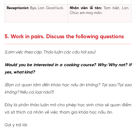
Receptionist:
Bye, Lan. Good luck.
Nhân viên lễ tân:
Tạm biệt, Lan.
Chúc em may mắn.
5. Work in pairs. Discuss the following questions
(Làm việc theo cặp. Thảo luận các câu hỏi sau)
Would you be interested in a cooking course? Why/Why not? If
yes, what kind?
(Bạn có quan tâm đến khóa học nấu ăn không? Tại sao/Tại sao
không? Nếu có, loại nào?)
Đây là phần thảo luận mở cho phép học sinh chia sẻ quan điểm
và sở thích cá nhân về việc tham gia khóa học nấu ăn.
Gợi ý trả lời: