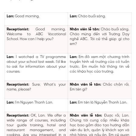
Lan:
Good morning.
Lan:
Chào buổi sáng.
Receptionist:
Good morning.
Nhân viên lễ tân:
Chào buổi sáng.
Welcome to ABC Vocational
Chào mừng đến với Trường Dạy
School. How can I help you?
nghề ABC. Tôi có thể giúp gì cho
em?
Lan:
I watched a TV programme
Lan:
Em đã xem một chương trình
about your school last week. I'd like
truyền hình về trường của cô tuần
to ask for information about your
trước. Em muốn hỏi thông tin về
courses.
các khóa học của trường.
Receptionist:
Sure. What's your
Nhân viên lễ tân:
Chắc chắn rồi.
name, please?
Em tên gì?
Lan:
I'm Nguyen Thanh Lan.
Lan:
Em tên là Nguyễn Thanh Lan.
Receptionist:
OK, Lan. We offer a
Nhân viên lễ tân:
Được rồi, Lan.
wide range of courses, including
Chúng tôi cung cấp nhiều khóa
tour guide training, hotel and
học bao gồm đào tạo hướng dẫn
restaurant management, and
viên du lịch, quản lý khách sạn và
cooking. Are you interested in a
nhà hàng, và nấu ăn. Em có quan