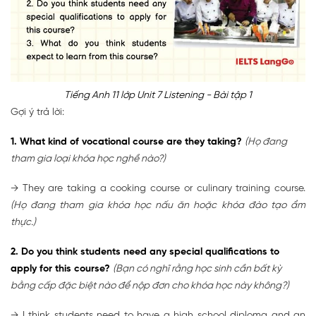
Tiếng Anh 11 lớp Unit 7 Listening - Bài tập 1
Gợi ý trả lời:
1. What kind of vocational course are they taking?
(Họ đang
tham gia loại khóa học nghề nào?)
→ They are taking a cooking course or culinary training course.
(Họ đang tham gia khóa học nấu ăn hoặc khóa đào tạo ẩm
thực.)
2. Do you think students need any special qualifications to
apply for this course?
(Bạn có nghĩ rằng học sinh cần bất kỳ
bằng cấp đặc biệt nào để nộp đơn cho khóa học này không?)
→ I think students need to have a high school diploma and an