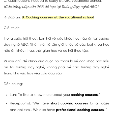
C. Qualifications needed to study at ABC Vocational School.
(Các bằng cấp cần thiết để học tại Trường Dạy nghề ABC.)
→ Đáp án:
B. Cooking courses at the vocational school
Giải thích:
Trong cuộc hội thoại, Lan hỏi về các khóa học nấu ăn tại trường
dạy nghề ABC. Nhân viên lễ tân giới thiệu về các loại khóa học
nấu ăn khác nhau, thời gian học và cơ hội thực tập.
Vì vậy, chủ đề chính của cuộc hội thoại là về các khóa học nấu
ăn tại trường dạy nghề, không phải về các trường dạy nghề
trong khu vực hay yêu cầu đầu vào.
Dẫn chứng:
Lan: "I'd like to know more about your
cooking courses
."
Receptionist: "We have
short cooking courses
for all ages
and abilities... We also have
professional cooking courses
..."