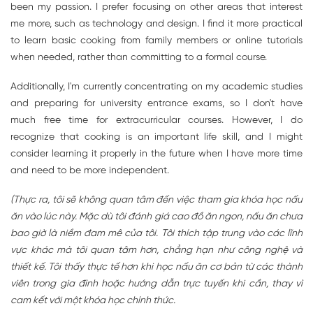
been my passion. I prefer focusing on other areas that interest
me more, such as technology and design. I find it more practical
to learn basic cooking from family members or online tutorials
when needed, rather than committing to a formal course.
Additionally, I'm currently concentrating on my academic studies
and preparing for university entrance exams, so I don't have
much free time for extracurricular courses. However, I do
recognize that cooking is an important life skill, and I might
consider learning it properly in the future when I have more time
and need to be more independent.
(Thực ra, tôi sẽ không quan tâm đến việc tham gia khóa học nấu
ăn vào lúc này. Mặc dù tôi đánh giá cao đồ ăn ngon, nấu ăn chưa
bao giờ là niềm đam mê của tôi. Tôi thích tập trung vào các lĩnh
vực khác mà tôi quan tâm hơn, chẳng hạn như công nghệ và
thiết kế. Tôi thấy thực tế hơn khi học nấu ăn cơ bản từ các thành
viên trong gia đình hoặc hướng dẫn trực tuyến khi cần, thay vì
cam kết với một khóa học chính thức.