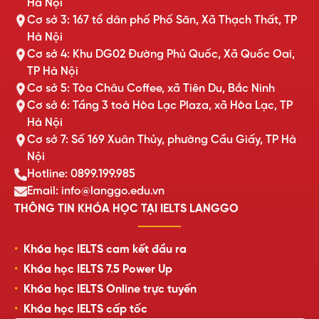
Hà Nội
Cơ sở 3: 167 tổ dân phố Phố Săn, Xã Thạch Thất, TP
Hà Nội
Cơ sở 4: Khu DG02 Đường Phủ Quốc, Xã Quốc Oai,
TP Hà Nội
Cơ sở 5: Tòa Châu Coffee, xã Tiên Du, Bắc Ninh
Cơ sở 6: Tầng 3 toà Hòa Lạc Plaza, xã Hòa Lạc, TP
Hà Nội
Cơ sở 7: Số 169 Xuân Thủy, phường Cầu Giấy, TP Hà
Nội
Hotline: 0899.199.985
Email: info@langgo.edu.vn
THÔNG TIN KHÓA HỌC TẠI IELTS LANGGO
Khóa học IELTS cam kết đầu ra
Khóa học IELTS 7.5 Power Up
Khóa học IELTS Online trực tuyến
Khóa học IELTS cấp tốc