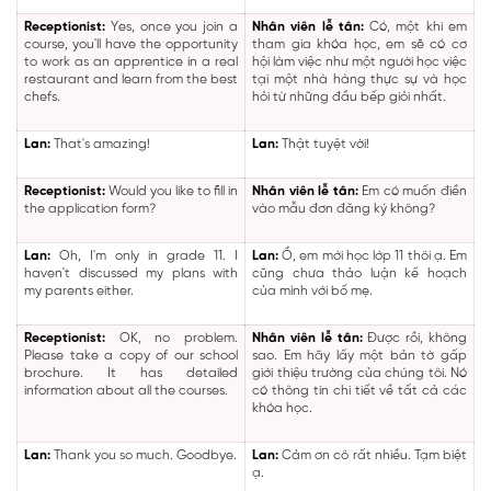
Receptionist:
Yes, once you join a
Nhân viên lễ tân:
Có, một khi em
course, you'll have the opportunity
tham gia khóa học, em sẽ có cơ
to work as an apprentice in a real
hội làm việc như một người học việc
restaurant and learn from the best
tại một nhà hàng thực sự và học
chefs.
hỏi từ những đầu bếp giỏi nhất.
Lan:
That's amazing!
Lan:
Thật tuyệt vời!
Receptionist:
Would you like to fill in
Nhân viên lễ tân:
Em có muốn điền
the application form?
vào mẫu đơn đăng ký không?
Lan:
Oh, I'm only in grade 11. I
Lan:
Ồ, em mới học lớp 11 thôi ạ. Em
haven't discussed my plans with
cũng chưa thảo luận kế hoạch
my parents either.
của mình với bố mẹ.
Receptionist:
OK, no problem.
Nhân viên lễ tân:
Được rồi, không
Please take a copy of our school
sao. Em hãy lấy một bản tờ gấp
brochure. It has detailed
giới thiệu trường của chúng tôi. Nó
information about all the courses.
có thông tin chi tiết về tất cả các
khóa học.
Lan:
Thank you so much. Goodbye.
Lan:
Cảm ơn cô rất nhiều. Tạm biệt
ạ.