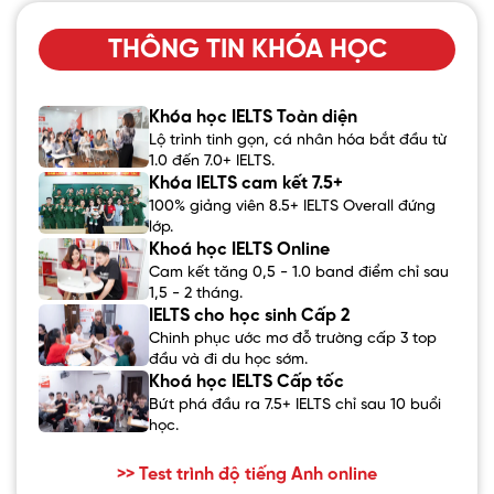
THÔNG TIN KHÓA HỌC
Khóa học IELTS Toàn diện
Lộ trình tinh gọn, cá nhân hóa bắt đầu từ
1.0 đến 7.0+ IELTS.
Khóa IELTS cam kết 7.5+
100% giảng viên 8.5+ IELTS Overall đứng
lớp.
Khoá học IELTS Online
Cam kết tăng 0,5 - 1.0 band điểm chỉ sau
1,5 - 2 tháng.
IELTS cho học sinh Cấp 2
Chinh phục ước mơ đỗ trường cấp 3 top
đầu và đi du học sớm.
Khoá học IELTS Cấp tốc
Bứt phá đầu ra 7.5+ IELTS chỉ sau 10 buổi
học.
>> Test trình độ tiếng Anh online