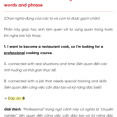
words and phrase
(Chọn nghĩa đúng của các từ và cụm từ được gạch chân)
Phần này giúp học sinh làm quen với từ vựng quan trọng trước
khi nghe bài hội thoại.
1. I want to become a restaurant cook, so I'm looking for a
professional
cooking course.
A. connected with real situations and time
(liên quan đến các
tình huống và thời gian thực tế)
B. connected with a job that needs special training and skills
(liên quan đến công việc cần đào tạo và kỹ năng đặc biệt)
→
Đáp án:
B
Giải thích:
"Professional" trong ngữ cảnh này có nghĩa là "chuyên
nghiệp", liên quan đến công việc cần đào tạo và kỹ năng đặc