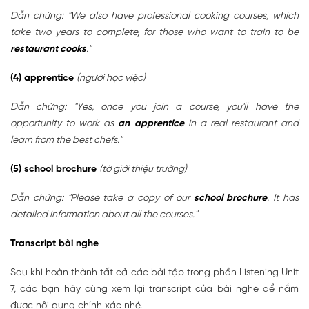
Dẫn chứng: "We also have professional cooking courses, which
take two years to complete, for those who want to train to be
restaurant cooks
."
(4) apprentice
(người học việc)
Dẫn chứng: "Yes, once you join a course, you'll have the
opportunity to work as
an apprentice
in a real restaurant and
learn from the best chefs."
(5) school brochure
(tờ giới thiệu trường)
Dẫn chứng: "Please take a copy of our
school brochure
. It has
detailed information about all the courses."
Transcript bài nghe
Sau khi hoàn thành tất cả các bài tập trong phần Listening Unit
7, các bạn hãy cùng xem lại transcript của bài nghe để nắm
được nội dung chính xác nhé.