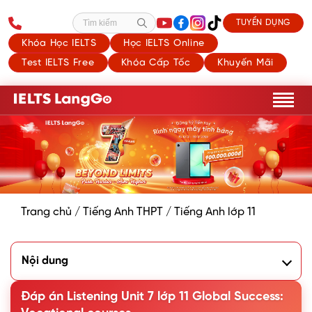
TUYỂN DỤNG
Tìm kiếm
Khóa Học IELTS
Học IELTS Online
Test IELTS Free
Khóa Cấp Tốc
Khuyến Mãi
Trang chủ
/
Tiếng Anh THPT
/
Tiếng Anh lớp 11
Nội dung
1. Work in pairs. Look at the picture and discuss the
following questions
Đáp án Listening Unit 7 lớp 11 Global Success:
2. Choose the correct meanings of the underlined words