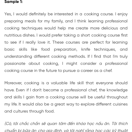
Sample 1:
Yes, I would definitely be interested in a cooking course. I enjoy
preparing meals for my family, and I think learning professional
cooking techniques would help me create more delicious and
nutritious dishes. I would prefer taking a short cooking course first
to see if I really love it. These courses are perfect for learning
basic skills like food preparation, knife techniques, and
understanding different cooking methods. If I find that I'm truly
passionate about cooking, I might consider a professional
cooking course in the future to pursue a career as a chef.
Moreover, cooking is a valuable life skill that everyone should
have. Even if I don't become a professional chef, the knowledge
and skills I gain from a cooking course will be useful throughout
my life. It would also be a great way to explore different cuisines
and cultures through food.
(Có, tôi chắc chắn sẽ quan tâm đến khóa học nấu ăn. Tôi thích
chuẩn bị bữa ăn cho gia đình, và tôi nghĩ rằng học các kỹ thuật