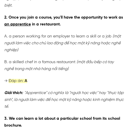
biệt.
2. Once you join a course, you'll have the opportunity to work as
an apprentice
in a restaurant.
A. a person working for an employer to learn a skill or a job
(một
người làm việc cho chủ lao động để học một kỹ năng hoặc nghề
nghiệp)
B. a skilled chef in a famous restaurant
(một đầu bếp có tay
nghề trong một nhà hàng nổi tiếng)
→
Đáp án:
A
Giải thích:
"Apprentice" có nghĩa là "người học việc" hay "thực tập
sinh", là người làm việc để học một kỹ năng hoặc kinh nghiệm thực
tế.
3. We can learn a lot about a particular school from its school
brochure.