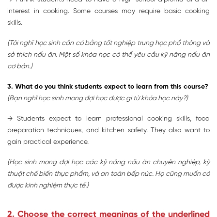
interest in cooking. Some courses may require basic cooking
skills.
(Tôi nghĩ học sinh cần có bằng tốt nghiệp trung học phổ thông và
sở thích nấu ăn. Một số khóa học có thể yêu cầu kỹ năng nấu ăn
cơ bản.)
3. What do you think students expect to learn from this course?
(Bạn nghĩ học sinh mong đợi học được gì từ khóa học này?)
→ Students expect to learn professional cooking skills, food
preparation techniques, and kitchen safety. They also want to
gain practical experience.
(Học sinh mong đợi học các kỹ năng nấu ăn chuyên nghiệp, kỹ
thuật chế biến thực phẩm, và an toàn bếp núc. Họ cũng muốn có
được kinh nghiệm thực tế.)
2. Choose the correct meanings of the underlined