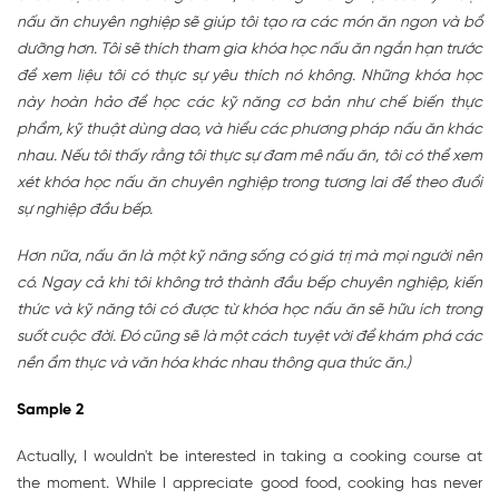
nấu ăn chuyên nghiệp sẽ giúp tôi tạo ra các món ăn ngon và bổ
dưỡng hơn. Tôi sẽ thích tham gia khóa học nấu ăn ngắn hạn trước
để xem liệu tôi có thực sự yêu thích nó không. Những khóa học
này hoàn hảo để học các kỹ năng cơ bản như chế biến thực
phẩm, kỹ thuật dùng dao, và hiểu các phương pháp nấu ăn khác
nhau. Nếu tôi thấy rằng tôi thực sự đam mê nấu ăn, tôi có thể xem
xét khóa học nấu ăn chuyên nghiệp trong tương lai để theo đuổi
sự nghiệp đầu bếp.
Hơn nữa, nấu ăn là một kỹ năng sống có giá trị mà mọi người nên
có. Ngay cả khi tôi không trở thành đầu bếp chuyên nghiệp, kiến
thức và kỹ năng tôi có được từ khóa học nấu ăn sẽ hữu ích trong
suốt cuộc đời. Đó cũng sẽ là một cách tuyệt vời để khám phá các
nền ẩm thực và văn hóa khác nhau thông qua thức ăn.)
Sample 2
Actually, I wouldn't be interested in taking a cooking course at
the moment. While I appreciate good food, cooking has never