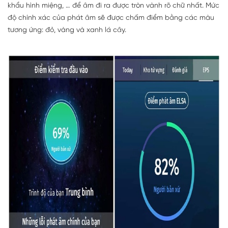
khẩu hình miệng, … để âm đi ra được tròn vành rõ chữ nhất. Mức
độ chính xác của phát âm sẽ được chấm điểm bằng các màu
tương ứng: đỏ, vàng và xanh lá cây.