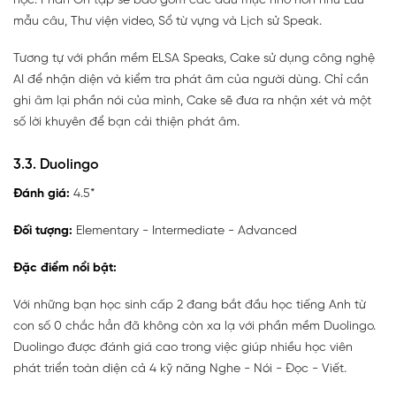
học. Phần Ôn tập sẽ bao gồm các đầu mục nhỏ hơn như Lưu
mẫu câu, Thư viện video, Sổ từ vựng và Lịch sử Speak.
Tương tự với phần mềm ELSA Speaks, Cake sử dụng công nghệ
AI để nhận diện và kiểm tra phát âm của người dùng. Chỉ cần
ghi âm lại phần nói của mình, Cake sẽ đưa ra nhận xét và một
số lời khuyên để bạn cải thiện phát âm.
3.3. Duolingo
Đánh giá:
4.5*
Đối tượng:
Elementary - Intermediate - Advanced
Đặc điểm nổi bật:
Với những bạn học sinh cấp 2 đang bắt đầu học tiếng Anh từ
con số 0 chắc hẳn đã không còn xa lạ với phần mềm Duolingo.
Duolingo được đánh giá cao trong việc giúp nhiều học viên
phát triển toàn diện cả 4 kỹ năng Nghe - Nói - Đọc - Viết.