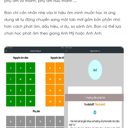
phụ âm vô thanh, phụ âm hữu thanh ….
Bạn chỉ cần nhấn nhẹ vào kí hiệu âm mình muốn học là ứng
dụng sẽ tự động chuyển sang một tab mới gồm bốn phần nhỏ
hơn: cách phát âm, dấu hiệu, ví dụ, so sánh âm. Bạn có thể lựa
chọn học phát âm theo giọng Anh Mỹ hoặc Anh Anh.