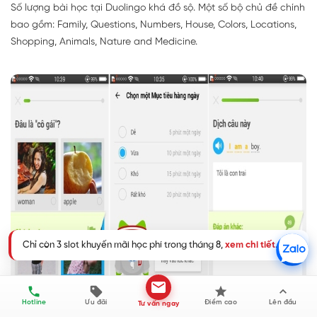
Số lượng bài học tại Duolingo khá đồ sộ. Một số bộ chủ đề chính
bao gồm: Family, Questions, Numbers, House, Colors, Locations,
Shopping, Animals, Nature and Medicine.
Chỉ còn 3 slot khuyến mãi học phí trong tháng 8,
xem chi tiết
.
Hotline
Ưu đãi
Điểm cao
Lên đầu
Tư vấn ngay