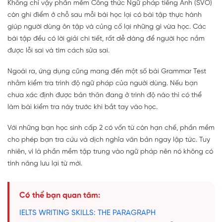
Không chỉ vậy phần mềm Công thức Ngữ pháp tiếng Anh (SVO)
còn ghi điểm ở chỗ sau mỗi bài học lại có bài tập thực hành
giúp người dùng ôn tập và củng cố lại những gì vừa học. Các
bài tập đều có lời giải chi tiết, rất dễ dàng để người học nắm
được lỗi sai và tìm cách sửa sai.
Ngoài ra, ứng dụng cũng mang đến một số bài Grammar Test
nhằm kiểm tra trình độ ngữ pháp của người dùng. Nếu bạn
chưa xác định được bản thân đang ở trình độ nào thì có thể
làm bài kiểm tra này trước khi bắt tay vào học.
Với những bạn học sinh cấp 2 có vốn từ còn hạn chế, phần mềm
cho phép bạn tra cứu và dịch nghĩa văn bản ngay lập tức. Tuy
nhiên, vì là phần mềm tập trung vào ngữ pháp nên nó không có
tính năng lưu lại từ mới.
Có thể bạn quan tâm:
IELTS WRITING SKILLS: THE PARAGRAPH