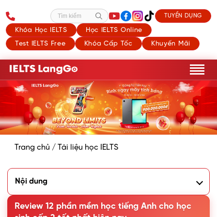
TUYỂN DỤNG
Tìm kiếm
Khóa Học IELTS
Học IELTS Online
Test IELTS Free
Khóa Cấp Tốc
Khuyến Mãi
Trang chủ
/
Tài liệu học IELTS
Nội dung
1. Phần mềm học ngữ pháp tốt nhất cho học sinh cấp 2
Review 12 phần mềm học tiếng Anh cho học
1.1. Ngữ pháp tiếng Anh
1.2. Bài Tập Ngữ Pháp Tiếng Anh