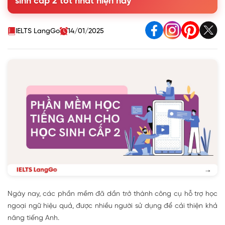
sinh cấp 2 tốt nhất hiện nay
1.3. Công thức Ngữ pháp tiếng Anh (SVO)
2. Phần mềm luyện phát âm hiệu quả cho học sinh cấp 2
3. Phần mềm luyện kỹ năng, học tiếng Anh theo chủ đề
IELTS LangGo
14/01/2025
Ngày nay, các phần mềm đã dần trở thành công cụ hỗ trợ học
ngoại ngữ hiệu quả, được nhiều người sử dụng để cải thiện khả
năng tiếng Anh.