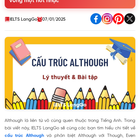
vòng một nốt nhạc
4. Phân biệt Although với Though, Even though, Despite và
In spite of
5. Bài tập cấu trúc Although
IELTS LangGo
07/01/2025
Although là liên từ vô cùng quen thuộc trong Tiếng Anh. Trong
bài viết này, IELTS LangGo sẽ cùng các bạn tìm hiểu chi tiết về
cấu trúc Although
và phân biệt Although với Though, Even