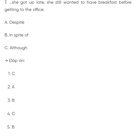
7. …she got up late, she still wanted to have breakfast before
getting to the office.
A. Despite
B. In spite of
C. Although
→ Đáp án:
C
A
B
C
B