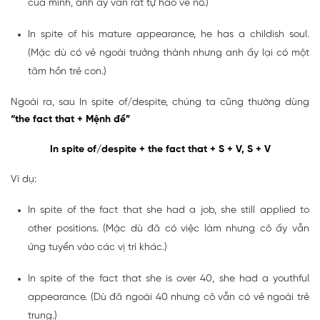
của mình, anh ấy vẫn rất tự hào về nó.)
In spite of his mature appearance, he has a childish soul.
(Mặc dù có vẻ ngoài trưởng thành nhưng anh ấy lại có một
tâm hồn trẻ con.)
Ngoài ra, sau In spite of/despite, chúng ta cũng thường dùng
“the fact that + Mệnh đề”
In spite of/despite + the fact that + S + V, S + V
Ví dụ:
In spite of the fact that she had a job, she still applied to
other positions. (Mặc dù đã có việc làm nhưng cô ấy vẫn
ứng tuyển vào các vị trí khác.)
In spite of the fact that she is over 40, she had a youthful
appearance. (Dù đã ngoài 40 nhưng cô vẫn có vẻ ngoài trẻ
trung.)