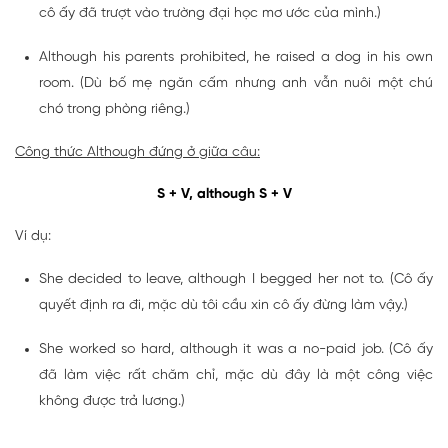
cô ấy đã trượt vào trường đại học mơ ước của mình.)
Although his parents prohibited, he raised a dog in his own
room. (Dù bố mẹ ngăn cấm nhưng anh vẫn nuôi một chú
chó trong phòng riêng.)
Công thức Although đứng ở giữa câu:
S + V, although S + V
Ví dụ:
She decided to leave, although I begged her not to. (Cô ấy
quyết định ra đi, mặc dù tôi cầu xin cô ấy đừng làm vậy.)
She worked so hard, although it was a no-paid job. (Cô ấy
đã làm việc rất chăm chỉ, mặc dù đây là một công việc
không được trả lương.)