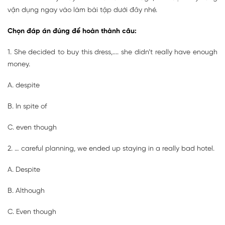
vận dụng ngay vào làm bài tập dưới đây nhé.
Chọn đáp án đúng để hoàn thành câu:
1. She decided to buy this dress,.... she didn’t really have enough
money.
A. despite
B. In spite of
C. even though
2. … careful planning, we ended up staying in a really bad hotel.
A. Despite
B. Although
C. Even though