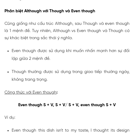
Phân biệt Although với Though và Even though
Cũng giống như cấu trúc Although, sau Though và even though
là 1 mệnh đề. Tuy nhiên, Although vs Even though và Though có
sự khác biệt trong sắc thái ý nghĩa.
Even though được sử dụng khi muốn nhấn mạnh hơn sự đối
lập giữa 2 mệnh đề.
Though thường được sử dụng trong giao tiếp thường ngày,
không trang trọng.
Công thức với Even though
:
Even though S + V, S + V/ S + V, even though S + V
Ví dụ:
Even though this dish isn't to my taste, I thought its design