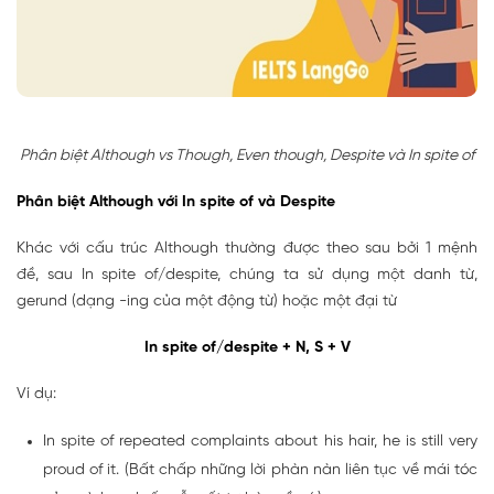
Phân biệt Although vs Though, Even though, Despite và In spite of
Phân biệt Although với In spite of và Despite
Khác với cấu trúc Although thường được theo sau bởi 1 mệnh
đề, sau In spite of/despite, chúng ta sử dụng một danh từ,
gerund (dạng -ing của một động từ) hoặc một đại từ
In spite of/despite + N, S + V
Ví dụ:
In spite of repeated complaints about his hair, he is still very
proud of it. (Bất chấp những lời phàn nàn liên tục về mái tóc