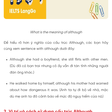
What is the meaning of although
Để hiểu rõ hơn ý nghĩa của cấu trúc Although, các bạn hãy
cùng xem sentence with although dưới đây:
Although she had a boyfriend, she still flirts with other men.
(Dù đã có bạn trai nhưng cô ấy vẫn đi tán tỉnh những người
đàn ông khác.)
He walked home by himself, although his mother had warned
about how dangerous it was. (Anh ta tự đi bộ về nhà, mặc
dù mẹ anh ta đã cảnh báo về mức độ nguy hiểm của nó.)
2. Vị trí và cách sử dụng cấu trúc Although