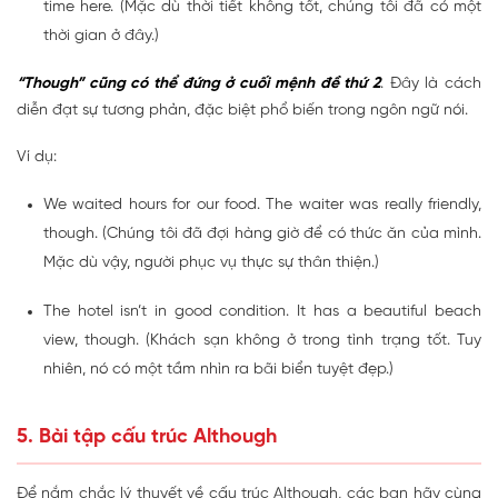
time here. (Mặc dù thời tiết không tốt, chúng tôi đã có một
thời gian ở đây.)
“Though” cũng có thể đứng ở cuối mệnh đề thứ 2
. Đây là cách
diễn đạt sự tương phản, đặc biệt phổ biến trong ngôn ngữ nói.
Ví dụ:
We waited hours for our food. The waiter was really friendly,
though. (Chúng tôi đã đợi hàng giờ để có thức ăn của mình.
Mặc dù vậy, người phục vụ thực sự thân thiện.)
The hotel isn’t in good condition. It has a beautiful beach
view, though. (Khách sạn không ở trong tình trạng tốt. Tuy
nhiên, nó có một tầm nhìn ra bãi biển tuyệt đẹp.)
5. Bài tập cấu trúc Although
Để nắm chắc lý thuyết về cấu trúc Although, các bạn hãy cùng