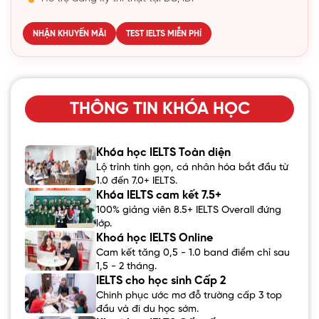
NHẬN KHUYẾN MÃI
TEST IELTS MIỄN PHÍ
THÔNG TIN KHÓA HỌC
Khóa học IELTS Toàn diện
Lộ trình tinh gọn, cá nhân hóa bắt đầu từ
1.0 đến 7.0+ IELTS.
Khóa IELTS cam kết 7.5+
100% giảng viên 8.5+ IELTS Overall đứng
lớp.
Khoá học IELTS Online
Cam kết tăng 0,5 - 1.0 band điểm chỉ sau
1,5 - 2 tháng.
IELTS cho học sinh Cấp 2
Chinh phục ước mơ đỗ trường cấp 3 top
đầu và đi du học sớm.