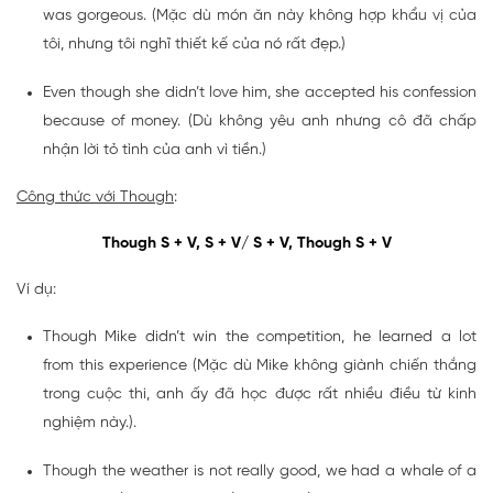
was gorgeous. (Mặc dù món ăn này không hợp khẩu vị của
tôi, nhưng tôi nghĩ thiết kế của nó rất đẹp.)
Even though she didn’t love him, she accepted his confession
because of money. (Dù không yêu anh nhưng cô đã chấp
nhận lời tỏ tình của anh vì tiền.)
Công thức với Though
:
Though S + V, S + V/ S + V, Though S + V
Ví dụ:
Though Mike didn’t win the competition, he learned a lot
from this experience (Mặc dù Mike không giành chiến thắng
trong cuộc thi, anh ấy đã học được rất nhiều điều từ kinh
nghiệm này.).
Though the weather is not really good, we had a whale of a