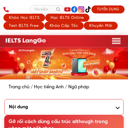
TUYỂN DỤNG
Tìm kiếm
Khóa Học IELTS
Học IELTS Online
Test IELTS Free
Khóa Cấp Tốc
Khuyến Mãi
Trang chủ
/
Học tiếng Anh
/
Ngữ pháp
Nội dung
1. Although nghĩa là gì?
2. Vị trí và cách sử dụng cấu trúc Although
Gỡ rối cách dùng cấu trúc although trong
3. Cấu trúc Although rút gọn