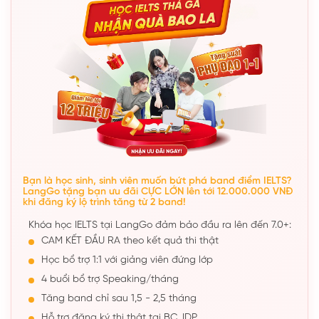
Bạn là học sinh, sinh viên muốn bứt phá band điểm IELTS?
LangGo tặng bạn ưu đãi CỰC LỚN lên tới 12.000.000 VNĐ
khi đăng ký lộ trình tăng từ 2 band!
Khóa học IELTS tại LangGo đảm bảo đầu ra lên đến 7.0+:
CAM KẾT ĐẦU RA theo kết quả thi thật
Học bổ trợ 1:1 với giảng viên đứng lớp
4 buổi bổ trợ Speaking/tháng
Tăng band chỉ sau 1,5 - 2,5 tháng
Hỗ trợ đăng ký thi thật tại BC, IDP