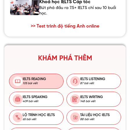
Khoá học IELTS Cấp tốc
Bứt phá đầu ra 7.5+ IELTS chỉ sau 10 buổi
học.
>> Test trình độ tiếng Anh online
KHÁM PHÁ THÊM
IELTS READING
IELTS LISTENING
105 bài viết
87 bài viết
IELTS SPEAKING
IELTS WRITING
409 bài viết
148 bài viết
LỘ TRÌNH HỌC IELTS
TÀI LIỆU HỌC IELTS
65 bài viết
88 bài viết