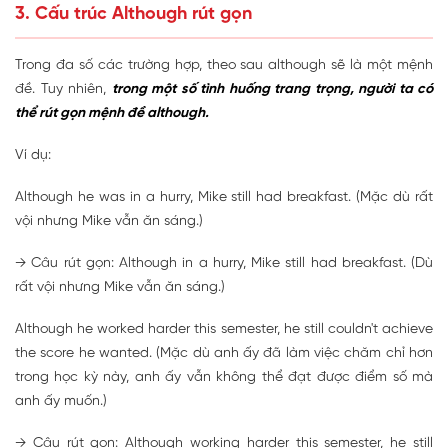
3. Cấu trúc Although rút gọn
Trong đa số các trường hợp, theo sau although sẽ là một mệnh
đề. Tuy nhiên,
trong một số tình huống trang trọng, người ta có
thể rút gọn mệnh đề although.
Ví dụ:
Although he was in a hurry, Mike still had breakfast. (Mặc dù rất
vội nhưng Mike vẫn ăn sáng.)
→ Câu rút gọn: Although in a hurry, Mike still had breakfast. (Dù
rất vội nhưng Mike vẫn ăn sáng.)
Although he worked harder this semester, he still couldn't achieve
the score he wanted. (Mặc dù anh ấy đã làm việc chăm chỉ hơn
trong học kỳ này, anh ấy vẫn không thể đạt được điểm số mà
anh ấy muốn.)
→ Câu rút gọn: Although working harder this semester, he still