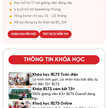
Học bổ trợ 1:1 với giảng viên đứng lớp
4 buổi bổ trợ Speaking/tháng
Tăng band chỉ sau 1,5 - 2,5 tháng
Hỗ trợ đăng ký thi thật tại BC, IDP
NHẬN KHUYẾN MÃI
TEST IELTS MIỄN PHÍ
THÔNG TIN KHÓA HỌC
Khóa học IELTS Toàn diện
Lộ trình tinh gọn, cá nhân hóa bắt đầu từ
1.0 đến 7.0+ IELTS.
Khóa IELTS cam kết 7.5+
100% giảng viên 8.5+ IELTS Overall đứng
lớp.
Khoá học IELTS Online