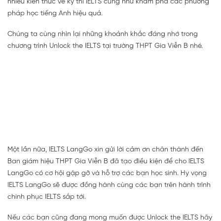
nhiều kiến thức về kỳ thi IELTS cũng như khám phá các phương
pháp học tiếng Anh hiệu quả.
Chúng ta cùng nhìn lại những khoảnh khắc đáng nhớ trong
chương trình Unlock the IELTS tại trường THPT Gia Viễn B nhé.
Một lần nữa, IELTS LangGo xin gửi lời cảm ơn chân thành đến
Ban giám hiệu THPT Gia Viễn B đã tạo điều kiện để cho IELTS
LangGo có cơ hội gặp gỡ và hỗ trợ các bạn học sinh. Hy vọng
IELTS LangGo sẽ được đồng hành cùng các bạn trên hành trình
chinh phục IELTS sắp tới.
Nếu các bạn cũng đang mong muốn được Unlock the IELTS hãy