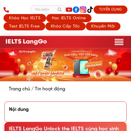
TUYỂN DỤNG
Tìm kiếm
Khóa Học IELTS
Học IELTS Online
Test IELTS Free
Khóa Cấp Tốc
Khuyến Mãi
Trang chủ
/
Tin hoạt động
Nội dung
IELTS LangGo Unlock the IELTS cùng học sinh