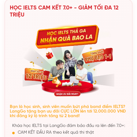
HỌC IELTS CAM KẾT 7.0+ - GIẢM TỐI ĐA 12
TRIỆU
Bạn là học sinh, sinh viên muốn bứt phá band điểm IELTS?
LangGo tặng bạn ưu đãi CỰC LỚN lên tới 12.000.000 VNĐ
khi đăng ký lộ trình tăng từ 2 band!
Khóa học IELTS tại LangGo đảm bảo đầu ra lên đến 7.0+:
CAM KẾT ĐẦU RA theo kết quả thi thật