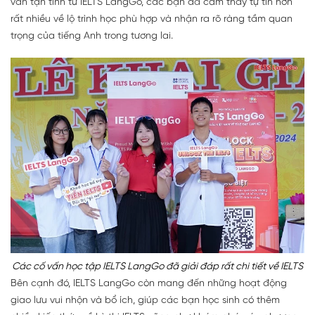
vấn tận tình từ IELTS LangGo, các bạn đã cảm thấy tự tin hơn
rất nhiều về lộ trình học phù hợp và nhận ra rõ ràng tầm quan
trọng của tiếng Anh trong tương lai.
Các cố vấn học tập IELTS LangGo đã giải đáp rất chi tiết về IELTS
Bên cạnh đó, IELTS LangGo còn mang đến những hoạt động
giao lưu vui nhộn và bổ ích, giúp các bạn học sinh có thêm