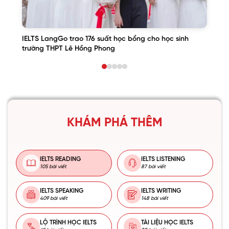
IELTS LangGo trao 176 suất học bổng cho học sinh
trường THPT Lê Hồng Phong
KHÁM PHÁ THÊM
IELTS READING
IELTS LISTENING
105 bài viết
87 bài viết
IELTS SPEAKING
IELTS WRITING
409 bài viết
148 bài viết
LỘ TRÌNH HỌC IELTS
TÀI LIỆU HỌC IELTS