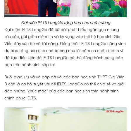
Đại diện IELTS LangGo tặng hoa cho nhà trường
Đại diện IELTS LangGo đã có bài phát biểu ngắn gọn nhưng
sâu sắc, gửi gắm niềm tin và kỳ vọng vào thế hệ học sinh Gia
Viễn đầy sức trẻ và tài năng. Đồng thời, IELTS LangGo cũng vinh
dự trao tặng hoa cho nhà trường như lời cảm ơn chân thành vì
đã tạo điều kiện để IELTS LangGo có thể đồng hành cùng các
bạn trên hành trình sắp tới.
Buổi giao lưu và và gặp gỡ với các bạn học sinh THPT Gia Viễn
B còn là cơ hội tuyệt vời để IELTS LangGo có thể chia sẻ và giải
đáp những "khúc mắc" của các bạn học sinh trên hành trình
chinh phục IELTS.