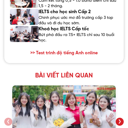
Cam kết tăng 0,5 - 1.0 band điểm chỉ sau
1,5 - 2 tháng.
IELTS cho học sinh Cấp 2
Chinh phục ước mơ đỗ trường cấp 3 top
đầu và đi du học sớm.
Khoá học IELTS Cấp tốc
Bứt phá đầu ra 7.5+ IELTS chỉ sau 10 buổi
học.
>> Test trình độ tiếng Anh online
BÀI VIẾT LIÊN QUAN
❮
❯