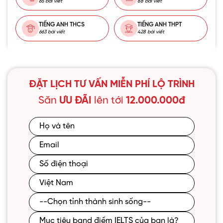
65 bài viết
88 bài viết
TIẾNG ANH THCS
TIẾNG ANH THPT
663 bài viết
428 bài viết
ĐẶT LỊCH TƯ VẤN MIỄN PHÍ LỘ TRÌNH
Săn
ƯU ĐÃI
lên tới
12.000.000đ