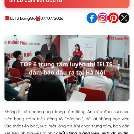
tín có cam kết đầu ra
4. Trung tâm Summit
5. Trung tâm IPP IELTS
6. Trung tâm Ngoại ngữ Pasal
IELTS LangGo
07/07/2026
7. Câu hỏi thường gặp về học IELTS Hà Nội
Không ít các trường hợp trung tâm tiếng Anh
lừa đảo của học
viên hàng trăm triệu đồng rồi “bốc hơi”
, để lại những học viên
vừa mất tiền bạc, vừa mất lòng tin. Khi chọn trung tâm, bạn cần
xét trên những yếu tố như
chất lượng giảng viên, mức độ uy tín,