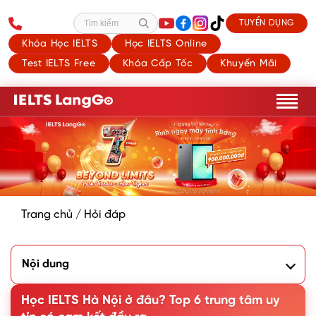
TUYỂN DỤNG
Tìm kiếm
Khóa Học IELTS
Học IELTS Online
Test IELTS Free
Khóa Cấp Tốc
Khuyến Mãi
Trang chủ
/
Hỏi đáp
Nội dung
1. Hội đồng Anh - British Council
2. Hệ thống luyện thi IELTS LangGo
Học IELTS Hà Nội ở đâu? Top 6 trung tâm uy
3. GLN English Center