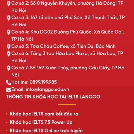
Cơ sở 2: Số 8 Nguyễn Khuyến, phường Hà Đông, TP
Hà Nội
Cơ sở 3: 167 tổ dân phố Phố Săn, Xã Thạch Thất, TP
Hà Nội
Cơ sở 4: Khu DG02 Đường Phủ Quốc, Xã Quốc Oai,
TP Hà Nội
Cơ sở 5: Tòa Châu Coffee, xã Tiên Du, Bắc Ninh
Cơ sở 6: Tầng 3 toà Hòa Lạc Plaza, xã Hòa Lạc, TP
Hà Nội
Cơ sở 7: Số 169 Xuân Thủy, phường Cầu Giấy, TP Hà
Nội
Hotline: 0899.199.985
Email: info@langgo.edu.vn
THÔNG TIN KHÓA HỌC TẠI IELTS LANGGO
Khóa học IELTS cam kết đầu ra
Khóa học IELTS 7.5 Power Up
Khóa học IELTS Online trực tuyến