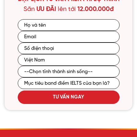
Săn
ƯU ĐÃI
lên tới
12.000.000đ
TƯ VẤN NGAY