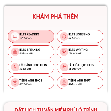
KHÁM PHÁ THÊM
IELTS READING
IELTS LISTENING
105 bài viết
87 bài viết
IELTS SPEAKING
IELTS WRITING
409 bài viết
148 bài viết
LỘ TRÌNH HỌC IELTS
TÀI LIỆU HỌC IELTS
65 bài viết
88 bài viết
TIẾNG ANH THCS
TIẾNG ANH THPT
663 bài viết
428 bài viết
ĐẶT LỊCH TƯ VẤN MIỄN PHÍ LỘ TRÌNH