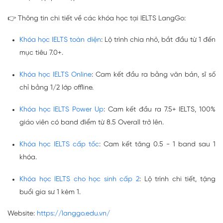
👉 Thông tin chi tiết về các khóa học tại IELTS LangGo:
Khóa học IELTS toàn diện
: Lộ trình chia nhỏ, bắt đầu từ 1 đến
mục tiêu 7.0+.
Khóa học IELTS Online
: Cam kết đầu ra bằng văn bản, sĩ số
chỉ bằng 1/2 lớp offline.
Khóa học IELTS Power Up
: Cam kết đầu ra 7.5+ IELTS, 100%
giáo viên có band điểm từ 8.5 Overall trở lên.
Khóa học IELTS cấp tốc
: Cam kết tăng 0.5 - 1 band sau 1
khóa.
Khóa học IELTS cho học sinh cấp 2
: Lộ trình chi tiết, tặng
buổi gia sư 1 kèm 1.
Website:
https://langgo.edu.vn/