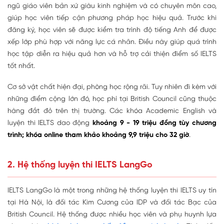
ngũ giáo viên bản xứ giàu kinh nghiệm và có chuyên môn cao
,
giúp học viên tiếp cận phương pháp học hiệu quả. Trước khi
đăng ký, học viên sẽ được kiểm tra trình độ tiếng Anh để được
xếp lớp phù hợp với năng lực cá nhân. Điều này giúp quá trình
học tập diễn ra hiệu quả hơn và hỗ trợ cải thiện điểm số IELTS
tốt nhất.
Cơ sở vật chất hiện đại
, phòng học rộng rãi. Tuy nhiên đi kèm với
những điểm cộng lớn đó, học phí tại British Council cũng thuộc
hàng đắt đỏ trên thị trường. Các khóa Academic English và
luyện thi IELTS dao động
khoảng 9 - 19 triệu đồng tùy chương
trình
; khóa online tham khảo khoảng 9,9 triệu cho 32 giờ
.
2. Hệ thống luyện thi IELTS LangGo
IELTS LangGo là một trong những hệ thống luyện thi IELTS uy tín
tại Hà Nội, là đối tác Kim Cương của IDP và đối tác Bạc của
British Council. Hệ thống được nhiều học viên và phụ huynh lựa