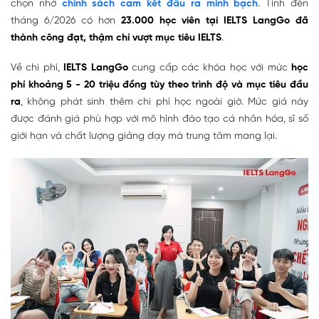
chọn nhờ
chính sách cam kết đầu ra minh bạch
. Tính đến
tháng 6/2026 có hơn
23.000 học viên tại IELTS LangGo
đã
thành công đạt, thậm chí vượt mục tiêu IELTS
.
Về chi phí,
IELTS LangGo
cung cấp các khóa học với mức
học
phí khoảng 5 - 20 triệu đồng tùy theo trình độ và mục tiêu đầu
ra
, không phát sinh thêm chi phí học ngoài giờ. Mức giá này
được đánh giá phù hợp với mô hình đào tạo cá nhân hóa, sĩ số
giới hạn và chất lượng giảng dạy mà trung tâm mang lại.