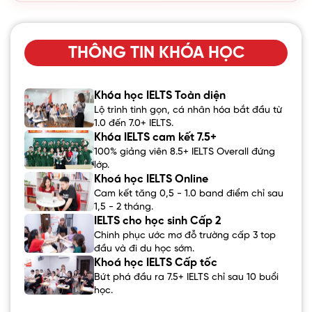
THÔNG TIN KHÓA HỌC
Khóa học IELTS Toàn diện
Lộ trình tinh gọn, cá nhân hóa bắt đầu từ
1.0 đến 7.0+ IELTS.
Khóa IELTS cam kết 7.5+
100% giảng viên 8.5+ IELTS Overall đứng
lớp.
Khoá học IELTS Online
Cam kết tăng 0,5 - 1.0 band điểm chỉ sau
1,5 - 2 tháng.
IELTS cho học sinh Cấp 2
Chinh phục ước mơ đỗ trường cấp 3 top
đầu và đi du học sớm.
Khoá học IELTS Cấp tốc
Bứt phá đầu ra 7.5+ IELTS chỉ sau 10 buổi
học.