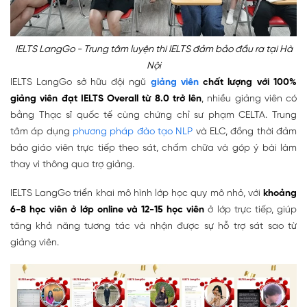
IELTS LangGo - Trung tâm luyện thi IELTS đảm bảo đầu ra tại Hà
Nội
IELTS LangGo sở hữu
đội ngũ
giảng viên
chất lượng với 100%
giảng viên đạt IELTS Overall từ 8.0 trở lên
, nhiều giảng viên có
bằng Thạc sĩ quốc tế cùng chứng chỉ sư phạm CELTA. Trung
tâm áp dụng
phương pháp đào tạo NLP
và ELC, đồng thời đảm
bảo giáo viên trực tiếp theo sát, chấm chữa và góp ý bài làm
thay vì thông qua trợ giảng.
IELTS LangGo triển khai
mô hình lớp học quy mô nhỏ
, với
khoảng
6-8 học viên ở lớp online và 12-15 học viên
ở lớp trực tiếp, giúp
tăng khả năng tương tác và nhận được sự hỗ trợ sát sao từ
giảng viên.