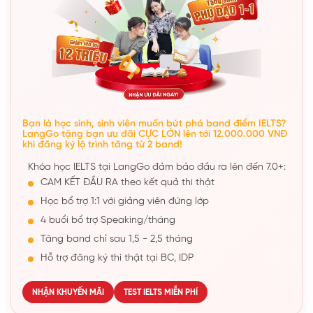
Bạn là học sinh, sinh viên muốn bứt phá band điểm IELTS?
LangGo tặng bạn ưu đãi CỰC LỚN lên tới 12.000.000 VNĐ
khi đăng ký lộ trình tăng từ 2 band!
Khóa học IELTS tại LangGo đảm bảo đầu ra lên đến 7.0+:
CAM KẾT ĐẦU RA theo kết quả thi thật
Học bổ trợ 1:1 với giảng viên đứng lớp
4 buổi bổ trợ Speaking/tháng
Tăng band chỉ sau 1,5 - 2,5 tháng
Hỗ trợ đăng ký thi thật tại BC, IDP
NHẬN KHUYẾN MÃI
TEST IELTS MIỄN PHÍ