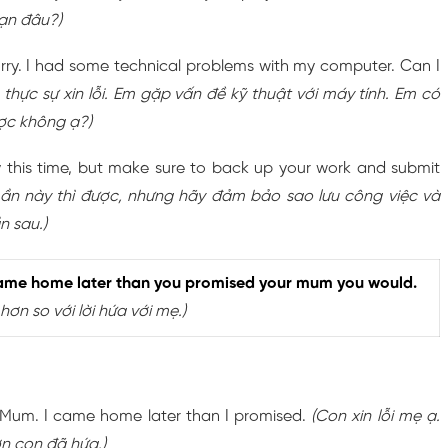
bạn đâu?)
orry. I had some technical problems with my computer. Can I
 thực sự xin lỗi. Em gặp vấn đề kỹ thuật với máy tính. Em có
ợc không ạ?)
 this time, but make sure to back up your work and submit
Lần này thì được, nhưng hãy đảm bảo sao lưu công việc và
n sau.)
came home later than you promised your mum you would.
ơn so với lời hứa với mẹ.)
y, Mum. I came home later than I promised.
(Con xin lỗi mẹ ạ.
n con đã hứa.)