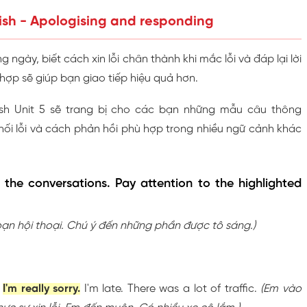
lish - Apologising and responding
ngày, biết cách xin lỗi chân thành khi mắc lỗi và đáp lại lời
 hợp sẽ giúp bạn giao tiếp hiệu quả hơn.
ish Unit 5 sẽ trang bị cho các bạn những mẫu câu thông
hối lỗi và cách phản hồi phù hợp trong nhiều ngữ cảnh khác
d the conversations. Pay attention to the highlighted
ạn hội thoại. Chú ý đến những phần được tô sáng.)
?
I'm really sorry.
I'm late. There was a lot of traffic.
(Em vào