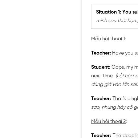
Situation 1: You s
mình sau thời hạn.
Mẫu hội thoại 1
:
Teacher:
Have you su
Student:
Oops, my mis
next time.
(Lỗi của 
đúng giờ vào lần sau
Teacher:
That's alri
sao, nhưng hãy cố gắ
Mẫu hội thoại 2
:
Teacher:
The deadlin