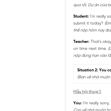
qua rồi. Dự án của 
Student:
I'm really s
submit it today?
(Em
thể nộp hôm nay đư
Teacher:
That's okay
on time next time.
(
nộp đúng hạn vào lầ
Situation 2: You 
(Bạn về nhà muộn h
Mẫu hội thoại 1:
You:
I'm really sorr
Con về nhà muộn hơ