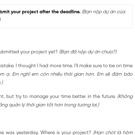
ubmit your project after the deadline.
(Bạn nộp dự án của
)
bmitted your project yet?
(Bạn đã nộp dự án chưa?)
take. I thought I had more time. I'll make sure to be on time
em ạ. Em nghĩ em còn nhiều thời gian hơn. Em sẽ đảm bảo
.)
ght, but try to manage your time better in the future.
(Không
ng quản lý thời gian tốt hơn trong tương lai.)
e was yesterday. Where is your project?
(Hạn chót là hôm