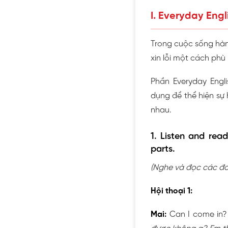
I. Everyday Eng
Trong cuộc sống hàng 
xin lỗi một cách phù
Phần Everyday Engl
dụng để thể hiện sự 
nhau.
1. Listen and rea
parts.
(Nghe và đọc các đo
Hội thoại 1:
Mai:
Can I come in