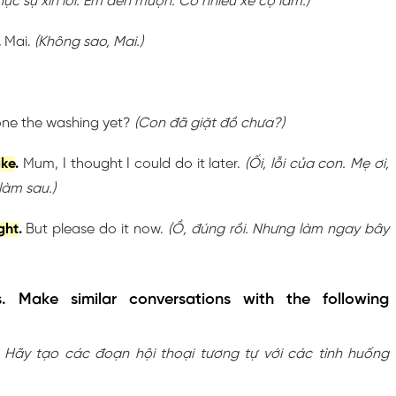
c sự xin lỗi. Em đến muộn. Có nhiều xe cộ lắm.)
,
Mai.
(Không sao, Mai.)
ne the washing yet?
(Con đã giặt đồ chưa?)
ake
.
Mum, I thought I could do it later.
(Ối, lỗi của con. Mẹ ơi,
làm sau.)
ight
.
But please do it now.
(Ồ, đúng rồi. Nhưng làm ngay bây
. Make similar conversations with the following
 Hãy tạo các đoạn hội thoại tương tự với các tình huống