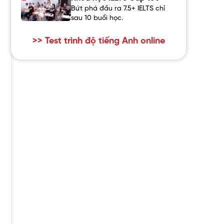
Bứt phá đầu ra 7.5+ IELTS chỉ
sau 10 buổi học.
>> Test trình độ tiếng Anh online