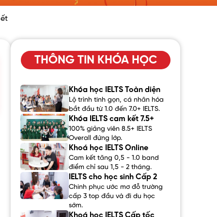
iết
THÔNG TIN KHÓA HỌC
Khóa học IELTS Toàn diện
Lộ trình tinh gọn, cá nhân hóa
bắt đầu từ 1.0 đến 7.0+ IELTS.
Khóa IELTS cam kết 7.5+
100% giảng viên 8.5+ IELTS
Overall đứng lớp.
Khoá học IELTS Online
Cam kết tăng 0,5 - 1.0 band
điểm chỉ sau 1,5 - 2 tháng.
IELTS cho học sinh Cấp 2
Chinh phục ước mơ đỗ trường
cấp 3 top đầu và đi du học
sớm.
Khoá học IELTS Cấp tốc