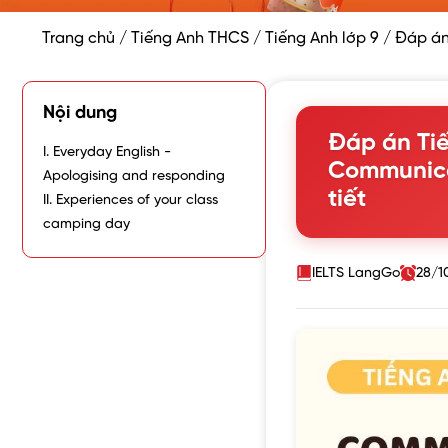
Trang chủ
/
Tiếng Anh THCS
/
Tiếng Anh lớp 9
/
Đáp án
Nội dung
Đáp án Tiế
I. Everyday English -
Communica
Apologising and responding
tiết
II. Experiences of your class
camping day
IELTS LangGo
28/1