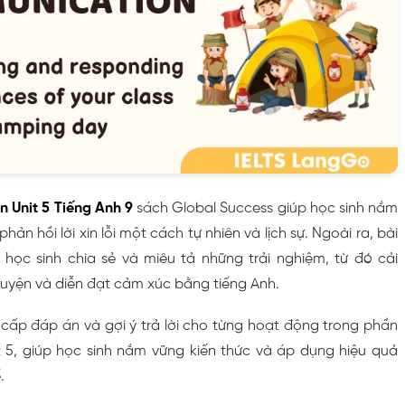
Unit 5 Tiếng Anh 9
sách Global Success giúp học sinh nắm
phản hồi lời xin lỗi một cách tự nhiên và lịch sự. Ngoài ra, bài
ọc sinh chia sẻ và miêu tả những trải nghiệm, từ đó cải
huyện và diễn đạt cảm xúc bằng tiếng Anh.
 cấp đáp án và gợi ý trả lời cho từng hoạt động trong phần
5, giúp học sinh nắm vững kiến thức và áp dụng hiệu quả
.