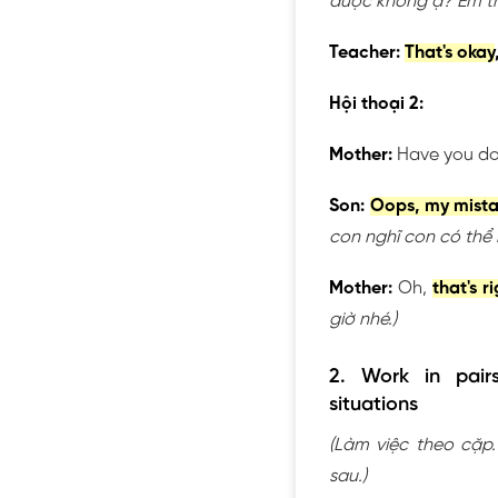
được không ạ? Em thự
Teacher:
That's okay
Hội thoại 2:
Mother:
Have you do
Son:
Oops, my mist
con nghĩ con có thể 
Mother:
Oh,
that's r
giờ nhé.)
2. Work in pairs
situations
(Làm việc theo cặp.
sau.)