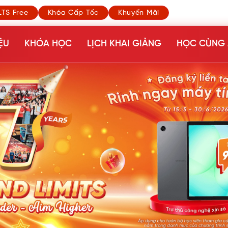
LTS Free
Khóa Cấp Tốc
Khuyến Mãi
ỆU
KHÓA HỌC
LỊCH KHAI GIẢNG
HỌC CÙNG 