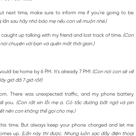
ut next time, make sure to inform me if you're going to be
g lần sau hãy nhớ báo mẹ nếu con về muộn nhé.)
t caught up talking with my friend and lost track of time.
(Con
 nói chuyện với bạn và quên mất thời gian.)
ould be home by 6 PM. It's already 7 PM!
(Con nói con sẽ về
ây giờ đã 7 giờ rồi!)
Mom. There was unexpected traffic, and my phone battery
all you.
(Con rất xin lỗi mẹ ạ. Có tắc đường bất ngờ và pin
ết nên con không thể gọi cho mẹ.)
 this time. But always keep your phone charged and let me
comes up.
(Lần này thì được. Nhưng luôn sạc đầy điện thoại