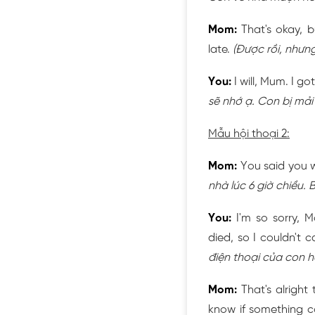
Mom:
That's okay, b
late.
(Được rồi, nhưn
You:
I will, Mum. I go
sẽ nhớ ạ. Con bị mải
Mẫu hội thoại 2:
Mom:
You said you w
nhà lúc 6 giờ chiều. B
You:
I'm so sorry, 
died, so I couldn't c
điện thoại của con h
Mom:
That's alright
know if something 