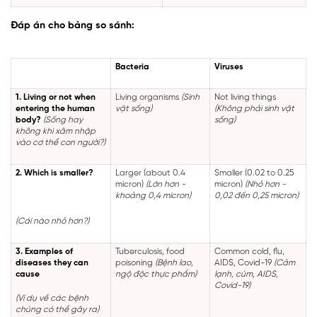
Đáp án cho bảng so sánh:
Bacteria
Viruses
1. Living or not when
Living organisms
(Sinh
Not living things
entering the human
vật sống)
(Không phải sinh vật
body?
(Sống hay
sống)
không khi xâm nhập
vào cơ thể con người?)
2. Which is smaller?
Larger (about 0.4
Smaller (0.02 to 0.25
micron)
(Lớn hơn -
micron)
(Nhỏ hơn -
khoảng 0,4 micron)
0,02 đến 0,25 micron)
(Cái nào nhỏ hơn?)
3. Examples of
Tuberculosis, food
Common cold, flu,
diseases they can
poisoning
(Bệnh lao,
AIDS, Covid-19
(Cảm
cause
ngộ độc thực phẩm)
lạnh, cúm, AIDS,
Covid-19)
(Ví dụ về các bệnh
chúng có thể gây ra)