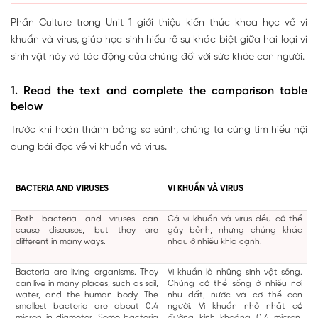
Phần Culture trong Unit 1 giới thiệu kiến thức khoa học về vi
khuẩn và virus, giúp học sinh hiểu rõ sự khác biệt giữa hai loại vi
sinh vật này và tác động của chúng đối với sức khỏe con người.
1. Read the text and complete the comparison table
below
Trước khi hoàn thành bảng so sánh, chúng ta cùng tìm hiểu nội
dung bài đọc về vi khuẩn và virus.
BACTERIA AND VIRUSES
VI KHUẨN VÀ VIRUS
Both bacteria and viruses can
Cả vi khuẩn và virus đều có thể
cause diseases, but they are
gây bệnh, nhưng chúng khác
different in many ways.
nhau ở nhiều khía cạnh.
Bacteria are living organisms. They
Vi khuẩn là những sinh vật sống.
can live in many places, such as soil,
Chúng có thể sống ở nhiều nơi
water, and the human body. The
như đất, nước và cơ thể con
smallest bacteria are about 0.4
người. Vi khuẩn nhỏ nhất có
micron in diameter. Some bacteria
đường kính khoảng 0,4 micron.