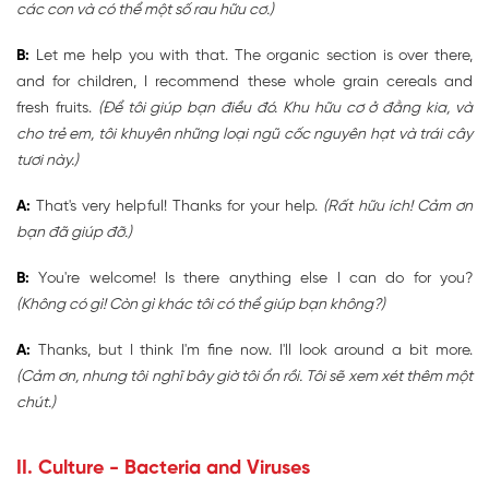
các con và có thể một số rau hữu cơ.)
B:
Let me help you with that. The organic section is over there,
and for children, I recommend these whole grain cereals and
fresh fruits.
(Để tôi giúp bạn điều đó. Khu hữu cơ ở đằng kia, và
cho trẻ em, tôi khuyên những loại ngũ cốc nguyên hạt và trái cây
tươi này.)
A:
That's very helpful! Thanks for your help.
(Rất hữu ích! Cảm ơn
bạn đã giúp đỡ.)
B:
You're welcome! Is there anything else I can do for you?
(Không có gì! Còn gì khác tôi có thể giúp bạn không?)
A:
Thanks, but I think I'm fine now. I'll look around a bit more.
(Cảm ơn, nhưng tôi nghĩ bây giờ tôi ổn rồi. Tôi sẽ xem xét thêm một
chút.)
II. Culture - Bacteria and Viruses