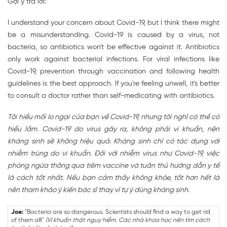
Gợi ý trả lời:
I understand your concern about Covid-19, but I think there might
be a misunderstanding. Covid-19 is caused by a virus, not
bacteria, so antibiotics won't be effective against it. Antibiotics
only work against bacterial infections. For viral infections like
Covid-19, prevention through vaccination and following health
guidelines is the best approach. If you're feeling unwell, it's better
to consult a doctor rather than self-medicating with antibiotics.
Tôi hiểu mối lo ngại của bạn về Covid-19, nhưng tôi nghĩ có thể có
hiểu lầm. Covid-19 do virus gây ra, không phải vi khuẩn, nên
kháng sinh sẽ không hiệu quả. Kháng sinh chỉ có tác dụng với
nhiễm trùng do vi khuẩn. Đối với nhiễm virus như Covid-19, việc
phòng ngừa thông qua tiêm vaccine và tuân thủ hướng dẫn y tế
là cách tốt nhất. Nếu bạn cảm thấy không khỏe, tốt hơn hết là
nên tham khảo ý kiến bác sĩ thay vì tự ý dùng kháng sinh.
Joe:
"Bacteria are so dangerous. Scientists should find a way to get rid
of them all!"
(Vi khuẩn thật nguy hiểm. Các nhà khoa học nên tìm cách