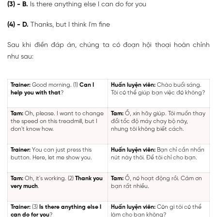
(3) - B.
Is there anything else I can do for you
(4) - D.
Thanks, but I think I'm fine
Sau khi điền đáp án, chúng ta có đoạn hội thoại hoàn chỉnh
như sau:
Trainer:
Good morning. (1)
Can I
Huấn luyện viên:
Chào buổi sáng.
help you with that
?
Tôi có thể giúp bạn việc đó không?
Tam:
Oh, please. I want to change
Tam:
Ồ, xin hãy giúp. Tôi muốn thay
the speed on this treadmill, but I
đổi tốc độ máy chạy bộ này,
don't know how.
nhưng tôi không biết cách.
Trainer:
You can just press this
Huấn luyện viên:
Bạn chỉ cần nhấn
button. Here, let me show you.
nút này thôi. Để tôi chỉ cho bạn.
Tam:
Oh, it's working. (2)
Thank you
Tam:
Ồ, nó hoạt động rồi. Cảm ơn
very much
.
bạn rất nhiều.
Trainer:
(3)
Is there anything else I
Huấn luyện viên:
Còn gì tôi có thể
can do for you
?
làm cho bạn không?