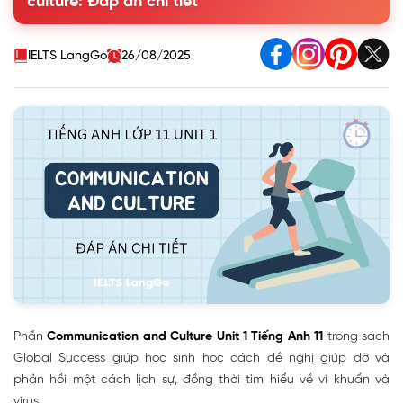
culture: Đáp án chi tiết
2. Work in pairs. Use the model in 1 to make similar
conversations for these situations
II. Culture - Bacteria and Viruses
IELTS LangGo
26/08/2025
Phần
Communication and Culture Unit 1 Tiếng Anh 11
trong sách
Global Success giúp học sinh học cách đề nghị giúp đỡ và
phản hồi một cách lịch sự, đồng thời tìm hiểu về vi khuẩn và
virus.