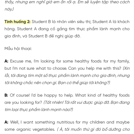
thầy, nhưng em nghĩ giờ em ổn rồi ạ. Em sẽ luyện tập theo cách
này.)
Tình huống 2:
Student B là nhân viên siêu thị; Student A là khách
hàng. Student A đang cố gắng tìm thực phẩm lành mạnh cho
gia đình, và Student B đề nghị giúp đỡ.
Mẫu hội thoại:
A:
Excuse me, I'm looking for some healthy foods for my family,
but I'm not sure what to choose. Can you help me with this?
(Xin
lỗi, tôi đang tìm một số thực phẩm lành mạnh cho gia đình, nhưng
tôi không chắc nên chọn gì. Bạn có thể giúp tôi không?)
B:
Of course! I'd be happy to help. What kind of healthy foods
are you looking for?
(Tất nhiên! Tôi rất vui được giúp đỡ. Bạn đang
tìm loại thực phẩm lành mạnh nào?)
A:
Well, I want something nutritious for my children and maybe
some organic vegetables.
( À, tôi muốn thứ gì đó bổ dưỡng cho