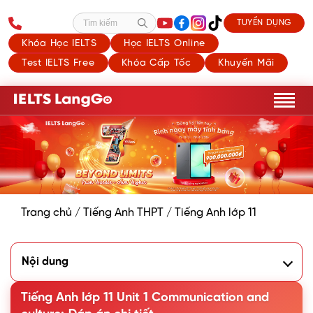
TUYỂN DỤNG
Tìm kiếm
Khóa Học IELTS
Học IELTS Online
Test IELTS Free
Khóa Cấp Tốc
Khuyến Mãi
Trang chủ
/
Tiếng Anh THPT
/
Tiếng Anh lớp 11
Nội dung
I. Everyday English - Offering help and responding
Tiếng Anh lớp 11 Unit 1 Communication and
1. Listen and complete the conversation with the
expressions in the box. Then practise it in pairs