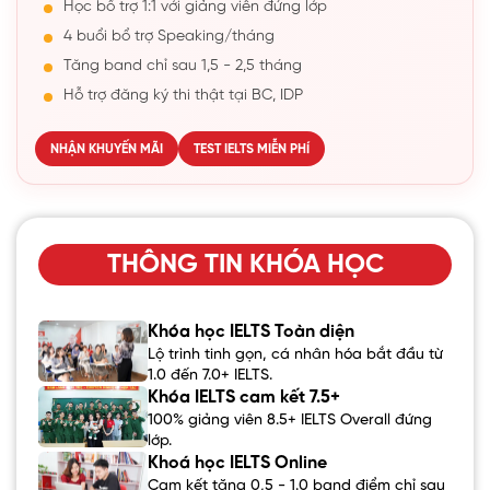
Học bổ trợ 1:1 với giảng viên đứng lớp
4 buổi bổ trợ Speaking/tháng
Tăng band chỉ sau 1,5 - 2,5 tháng
Hỗ trợ đăng ký thi thật tại BC, IDP
NHẬN KHUYẾN MÃI
TEST IELTS MIỄN PHÍ
THÔNG TIN KHÓA HỌC
Khóa học IELTS Toàn diện
Lộ trình tinh gọn, cá nhân hóa bắt đầu từ
1.0 đến 7.0+ IELTS.
Khóa IELTS cam kết 7.5+
100% giảng viên 8.5+ IELTS Overall đứng
lớp.
Khoá học IELTS Online
Cam kết tăng 0,5 - 1.0 band điểm chỉ sau