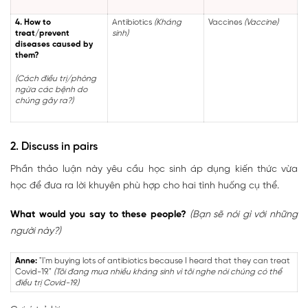
4. How to
Antibiotics
(Kháng
Vaccines
(Vaccine)
treat/prevent
sinh)
diseases caused by
them?
(Cách điều trị/phòng
ngừa các bệnh do
chúng gây ra?)
2. Discuss in pairs
Phần thảo luận này yêu cầu học sinh áp dụng kiến thức vừa
học để đưa ra lời khuyên phù hợp cho hai tình huống cụ thể.
What would you say to these people?
(Bạn sẽ nói gì với những
người này?)
Anne:
"I'm buying lots of antibiotics because I heard that they can treat
Covid-19."
(Tôi đang mua nhiều kháng sinh vì tôi nghe nói chúng có thể
điều trị Covid-19.)