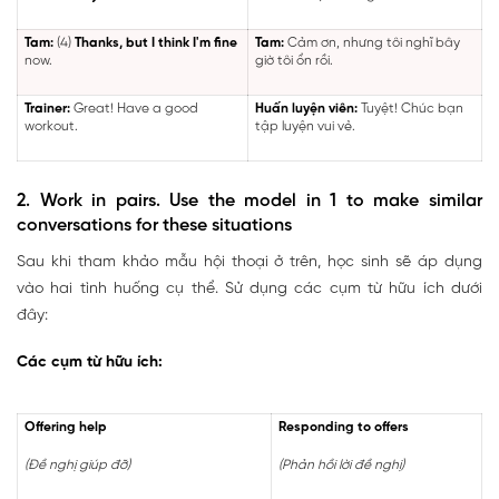
Tam:
(4)
Thanks, but I think I'm fine
Tam:
Cảm ơn, nhưng tôi nghĩ bây
now.
giờ tôi ổn rồi.
Trainer:
Great! Have a good
Huấn luyện viên:
Tuyệt! Chúc bạn
workout.
tập luyện vui vẻ.
2. Work in pairs. Use the model in 1 to make similar
conversations for these situations
Sau khi tham khảo mẫu hội thoại ở trên, học sinh sẽ áp dụng
vào hai tình huống cụ thể. Sử dụng các cụm từ hữu ích dưới
đây:
Các cụm từ hữu ích:
Offering help
Responding to offers
(Đề nghị giúp đỡ)
(Phản hồi lời đề nghị)