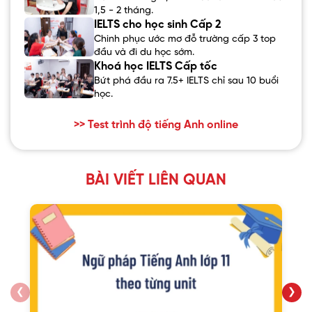
1,5 - 2 tháng.
IELTS cho học sinh Cấp 2
Chinh phục ước mơ đỗ trường cấp 3 top
đầu và đi du học sớm.
Khoá học IELTS Cấp tốc
Bứt phá đầu ra 7.5+ IELTS chỉ sau 10 buổi
học.
>> Test trình độ tiếng Anh online
BÀI VIẾT LIÊN QUAN
❮
❯