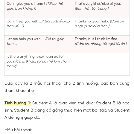
Can I give you a hand?
(Tôi có thể
That's very kind/nice of you.
giúp bạn không?)
(Bạn thật tốt bụng.)
Can I help you with ...?
(Tôi có thể giúp
Thanks for your help.
(Cảm ơn
bạn về...?)
sự giúp đỡ của bạn.)
Let me help you with ...
(Để tôi giúp
Thanks, but I think I'm fine.
bạn...)
(Cảm ơn, nhưng tôi nghĩ tôi ổn.)
Is there anything (else) I can do for
you?
(Có gì (khác) tôi có thể làm cho
bạn?)
Dưới đây là 2 mẫu hội thoại cho 2 tình huống, các bạn cùng
tham khảo nhé.
Tình huống 1:
Student A là giáo viên thể dục; Student B là học
sinh. Student B đang cố gắng thực hiện một bài tập, và Student
A đề nghị giúp đỡ.
Mẫu hội thoại: