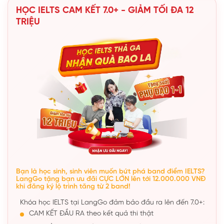
HỌC IELTS CAM KẾT 7.0+ - GIẢM TỐI ĐA 12
TRIỆU
Bạn là học sinh, sinh viên muốn bứt phá band điểm IELTS?
LangGo tặng bạn ưu đãi CỰC LỚN lên tới 12.000.000 VNĐ
khi đăng ký lộ trình tăng từ 2 band!
Khóa học IELTS tại LangGo đảm bảo đầu ra lên đến 7.0+:
CAM KẾT ĐẦU RA theo kết quả thi thật