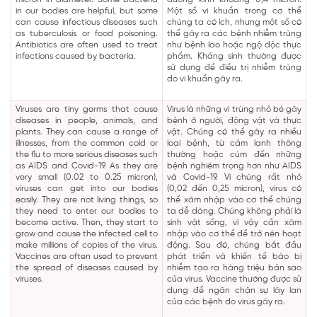
in our bodies are helpful, but some
Một số vi khuẩn trong cơ thể
can cause infectious diseases such
chúng ta có ích, nhưng một số có
as tuberculosis or food poisoning.
thể gây ra các bệnh nhiễm trùng
Antibiotics are often used to treat
như bệnh lao hoặc ngộ độc thực
infections caused by bacteria.
phẩm. Kháng sinh thường được
sử dụng để điều trị nhiễm trùng
do vi khuẩn gây ra.
Viruses are tiny germs that cause
Virus là những vi trùng nhỏ bé gây
diseases in people, animals, and
bệnh ở người, động vật và thực
plants. They can cause a range of
vật. Chúng có thể gây ra nhiều
illnesses, from the common cold or
loại bệnh, từ cảm lạnh thông
the flu to more serious diseases such
thường hoặc cúm đến những
as AIDS and Covid-19. As they are
bệnh nghiêm trọng hơn như AIDS
very small (0.02 to 0.25 micron),
và Covid-19. Vì chúng rất nhỏ
viruses can get into our bodies
(0,02 đến 0,25 micron), virus có
easily. They are not living things, so
thể xâm nhập vào cơ thể chúng
they need to enter our bodies to
ta dễ dàng. Chúng không phải là
become active. Then, they start to
sinh vật sống, vì vậy cần xâm
grow and cause the infected cell to
nhập vào cơ thể để trở nên hoạt
make millions of copies of the virus.
động. Sau đó, chúng bắt đầu
Vaccines are often used to prevent
phát triển và khiến tế bào bị
the spread of diseases caused by
nhiễm tạo ra hàng triệu bản sao
viruses.
của virus. Vaccine thường được sử
dụng để ngăn chặn sự lây lan
của các bệnh do virus gây ra.