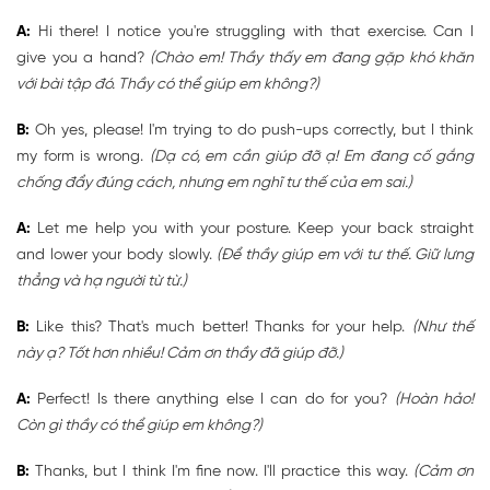
A:
Hi there! I notice you're struggling with that exercise. Can I
give you a hand?
(Chào em! Thầy thấy em đang gặp khó khăn
với bài tập đó. Thầy có thể giúp em không?)
B:
Oh yes, please! I'm trying to do push-ups correctly, but I think
my form is wrong.
(Dạ có, em cần giúp đỡ ạ! Em đang cố gắng
chống đẩy đúng cách, nhưng em nghĩ tư thế của em sai.)
A:
Let me help you with your posture. Keep your back straight
and lower your body slowly.
(Để thầy giúp em với tư thế. Giữ lưng
thẳng và hạ người từ từ.)
B:
Like this? That's much better! Thanks for your help.
(Như thế
này ạ? Tốt hơn nhiều! Cảm ơn thầy đã giúp đỡ.)
A:
Perfect! Is there anything else I can do for you?
(Hoàn hảo!
Còn gì thầy có thể giúp em không?)
B:
Thanks, but I think I'm fine now. I'll practice this way.
(Cảm ơn