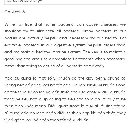
loại bỏ tất cả chúng!)
Gợi ý trả lời:
While it's true that some bacteria can cause diseases, we
shouldn't try to eliminate all bacteria. Many bacteria in our
bodies are actually helpful and necessary for our health. For
example, bacteria in our digestive system help us digest food
and maintain a healthy immune system. The key is to maintain
good hygiene and use appropriate treatments when necessary,
rather than trying to get rid of all bacteria completely.
Mặc dù đúng là một số vi khuẩn có thể gây bệnh, chúng ta
không nên cố gắng loại bỏ tất cả vi khuẩn. Nhiều vi khuẩn trong
cơ thể thực sự có ích và cần thiết cho sức khỏe. Ví dụ, vi khuẩn
trong hệ tiêu hóa giúp chúng ta tiêu hóa thức ăn và duy trì hệ
miễn dịch khỏe mạnh. Điều quan trọng là duy trì vệ sinh tốt và
sử dụng các phương pháp điều trị thích hợp khi cần thiết, thay
vì cố gắng loại bỏ hoàn toàn tất cả vi khuẩn.