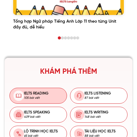
Tổng hợp Ngữ pháp Tiếng Anh Lớp 11 theo từng Unit
đầy đủ, dễ hiểu
KHÁM PHÁ THÊM
IELTS READING
IELTS LISTENING
105 bài viết
87 bài viết
IELTS SPEAKING
IELTS WRITING
409 bài viết
148 bài viết
LỘ TRÌNH HỌC IELTS
TÀI LIỆU HỌC IELTS
65 bài viết
88 bài viết