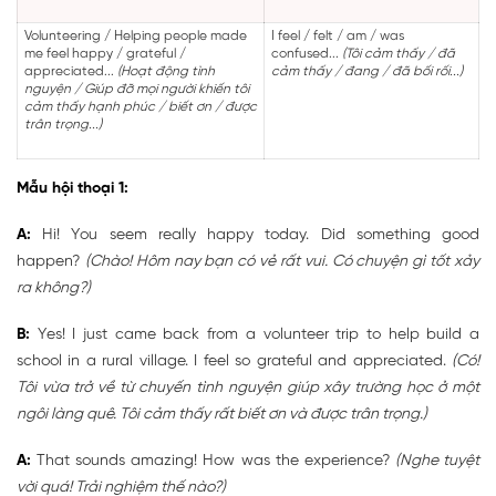
Volunteering / Helping people made
I feel / felt / am / was
me feel happy / grateful /
confused...
(Tôi cảm thấy / đã
appreciated...
(Hoạt động tình
cảm thấy / đang / đã bối rối...)
nguyện / Giúp đỡ mọi người khiến tôi
cảm thấy hạnh phúc / biết ơn / được
trân trọng...)
Mẫu hội thoại 1:
A:
Hi! You seem really happy today. Did something good
happen?
(Chào! Hôm nay bạn có vẻ rất vui. Có chuyện gì tốt xảy
ra không?)
B:
Yes! I just came back from a volunteer trip to help build a
school in a rural village. I feel so grateful and appreciated.
(Có!
Tôi vừa trở về từ chuyến tình nguyện giúp xây trường học ở một
ngôi làng quê. Tôi cảm thấy rất biết ơn và được trân trọng.)
A:
That sounds amazing! How was the experience?
(Nghe tuyệt
vời quá! Trải nghiệm thế nào?)