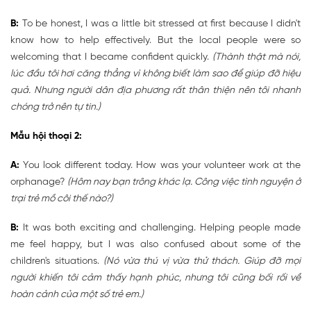
B:
To be honest, I was a little bit stressed at first because I didn't
know how to help effectively. But the local people were so
welcoming that I became confident quickly.
(Thành thật mà nói,
lúc đầu tôi hơi căng thẳng vì không biết làm sao để giúp đỡ hiệu
quả. Nhưng người dân địa phương rất thân thiện nên tôi nhanh
chóng trở nên tự tin.)
Mẫu hội thoại 2:
A:
You look different today. How was your volunteer work at the
orphanage?
(Hôm nay bạn trông khác lạ. Công việc tình nguyện ở
trại trẻ mồ côi thế nào?)
B:
It was both exciting and challenging. Helping people made
me feel happy, but I was also confused about some of the
children's situations.
(Nó vừa thú vị vừa thử thách. Giúp đỡ mọi
người khiến tôi cảm thấy hạnh phúc, nhưng tôi cũng bối rối về
hoàn cảnh của một số trẻ em.)