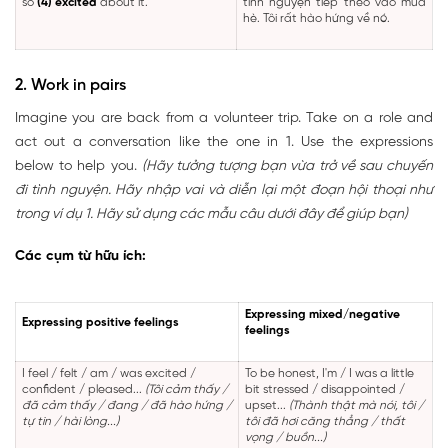
so
(4) excited
about it.
tình nguyện tiếp theo vào mùa
hè. Tôi rất hào hứng về nó.
2. Work in pairs
Imagine you are back from a volunteer trip. Take on a role and
act out a conversation like the one in 1. Use the expressions
below to help you.
(Hãy tưởng tượng bạn vừa trở về sau chuyến
đi tình nguyện. Hãy nhập vai và diễn lại một đoạn hội thoại như
trong ví dụ 1. Hãy sử dụng các mẫu câu dưới đây để giúp bạn)
Các cụm từ hữu ích:
Expressing mixed/negative
Expressing positive feelings
feelings
I feel / felt / am / was excited /
To be honest, I'm / I was a little
confident / pleased...
(Tôi cảm thấy /
bit stressed / disappointed /
đã cảm thấy / đang / đã hào hứng /
upset...
(Thành thật mà nói, tôi /
tự tin / hài lòng...)
tôi đã hơi căng thẳng / thất
vọng / buồn...)