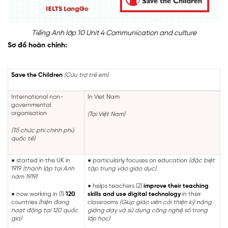
Tiếng Anh lớp 10 Unit 4 Communication and culture
Sơ đồ hoàn chỉnh:
Save the Children
(Cứu trợ trẻ em)
International non-
In Viet Nam
governmental
organisation
(Tại Việt Nam)
(Tổ chức phi chính phủ
quốc tế)
●
started in the UK in
●
particularly focuses on education
(đặc biệt
1919
(thành lập tại Anh
tập trung vào giáo dục)
năm 1919)
●
helps teachers (2)
improve their teaching
●
now working in (1)
120
skills and use digital technology
in their
countries
(hiện đang
classrooms
(Giúp giáo viên cải thiện kỹ năng
hoạt động tại 120 quốc
giảng dạy và sử dụng công nghệ số trong
gia)
lớp học)