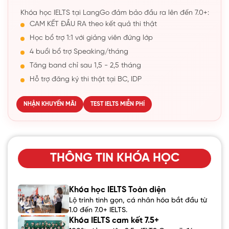
Khóa học IELTS tại LangGo đảm bảo đầu ra lên đến 7.0+:
CAM KẾT ĐẦU RA theo kết quả thi thật
Học bổ trợ 1:1 với giảng viên đứng lớp
4 buổi bổ trợ Speaking/tháng
Tăng band chỉ sau 1,5 - 2,5 tháng
Hỗ trợ đăng ký thi thật tại BC, IDP
NHẬN KHUYẾN MÃI
TEST IELTS MIỄN PHÍ
THÔNG TIN KHÓA HỌC
Khóa học IELTS Toàn diện
Lộ trình tinh gọn, cá nhân hóa bắt đầu từ
1.0 đến 7.0+ IELTS.
Khóa IELTS cam kết 7.5+