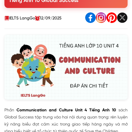
Tiếng Anh 10 Global Success
2. Work in pairs
II. Culture - Save the Children
IELTS LangGo
12/09/2025
Phần
Communication and Culture Unit 4 Tiếng Anh 10
sách
Global Success tập trung vào hai nội dung quan trọng: rèn luyện
kỹ năng biểu đạt cảm xúc trong giao tiếp hàng ngày và mở
rộng hiểu biết về tổ chức từ thiện quốc tế Save the Children.