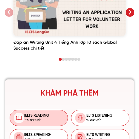
❮
❯
Đáp án Writing Unit 4 Tiếng Anh lớp 10 sách Global
Success chi tiết
KHÁM PHÁ THÊM
IELTS READING
IELTS LISTENING
105 bài viết
87 bài viết
IELTS SPEAKING
IELTS WRITING