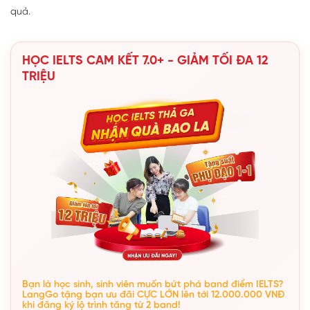
quả.
HỌC IELTS CAM KẾT 7.0+ - GIẢM TỐI ĐA 12
TRIỆU
Bạn là học sinh, sinh viên muốn bứt phá band điểm IELTS?
LangGo tặng bạn ưu đãi CỰC LỚN lên tới 12.000.000 VNĐ
khi đăng ký lộ trình tăng từ 2 band!