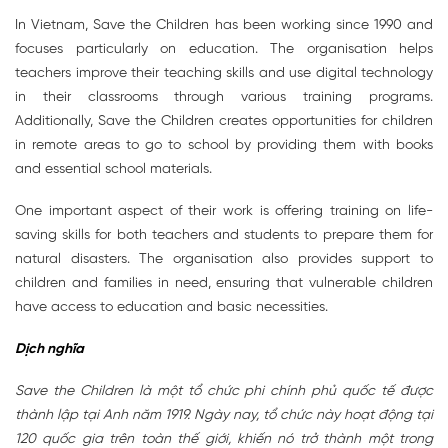
In Vietnam, Save the Children has been working since 1990 and
focuses particularly on education. The organisation helps
teachers improve their teaching skills and use digital technology
in their classrooms through various training programs.
Additionally, Save the Children creates opportunities for children
in remote areas to go to school by providing them with books
and essential school materials.
One important aspect of their work is offering training on life-
saving skills for both teachers and students to prepare them for
natural disasters. The organisation also provides support to
children and families in need, ensuring that vulnerable children
have access to education and basic necessities.
Dịch nghĩa
Save the Children là một tổ chức phi chính phủ quốc tế được
thành lập tại Anh năm 1919. Ngày nay, tổ chức này hoạt động tại
120 quốc gia trên toàn thế giới, khiến nó trở thành một trong