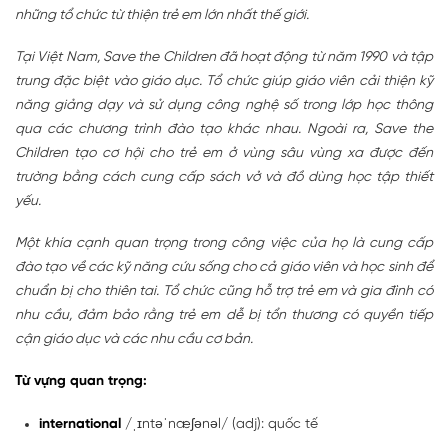
những tổ chức từ thiện trẻ em lớn nhất thế giới.
Tại Việt Nam, Save the Children đã hoạt động từ năm 1990 và tập
trung đặc biệt vào giáo dục. Tổ chức giúp giáo viên cải thiện kỹ
năng giảng dạy và sử dụng công nghệ số trong lớp học thông
qua các chương trình đào tạo khác nhau. Ngoài ra, Save the
Children tạo cơ hội cho trẻ em ở vùng sâu vùng xa được đến
trường bằng cách cung cấp sách vở và đồ dùng học tập thiết
yếu.
Một khía cạnh quan trọng trong công việc của họ là cung cấp
đào tạo về các kỹ năng cứu sống cho cả giáo viên và học sinh để
chuẩn bị cho thiên tai. Tổ chức cũng hỗ trợ trẻ em và gia đình có
nhu cầu, đảm bảo rằng trẻ em dễ bị tổn thương có quyền tiếp
cận giáo dục và các nhu cầu cơ bản.
Từ vựng quan trọng:
international
/ˌɪntəˈnæʃənəl/ (adj): quốc tế