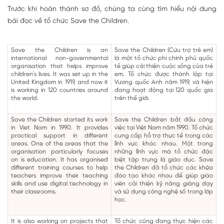
Trước khi hoàn thành sơ đồ, chúng ta cùng tìm hiểu nội dung
bài đọc về tổ chức Save the Children.
Save the Children is an
Save the Children (Cứu trợ trẻ em)
international non-governmental
là một tổ chức phi chính phủ quốc
organisation that helps improve
tế giúp cải thiện cuộc sống của trẻ
children's lives. It was set up in the
em. Tổ chức được thành lập tại
United Kingdom in 1919, and now it
Vương quốc Anh năm 1919, và hiện
is working in 120 countries around
đang hoạt động tại 120 quốc gia
the world.
trên thế giới.
Save the Children started its work
Save the Children bắt đầu công
in Viet Nam in 1990. It provides
việc tại Việt Nam năm 1990. Tổ chức
practical support in different
cung cấp hỗ trợ thực tế trong các
areas. One of the areas that the
lĩnh vực khác nhau. Một trong
organisation particularly focuses
những lĩnh vực mà tổ chức đặc
on is education. It has organised
biệt tập trung là giáo dục. Save
different training courses to help
the Children đã tổ chức các khóa
teachers improve their teaching
đào tạo khác nhau để giúp giáo
skills and use digital technology in
viên cải thiện kỹ năng giảng dạy
their classrooms.
và sử dụng công nghệ số trong lớp
học.
It is also working on projects that
Tổ chức cũng đang thực hiện các