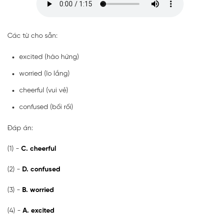
Các từ cho sẵn:
excited (hào hứng)
worried (lo lắng)
cheerful (vui vẻ)
confused (bối rối)
Đáp án:
(1) -
C. cheerful
(2) -
D. confused
(3) -
B. worried
(4) -
A. excited