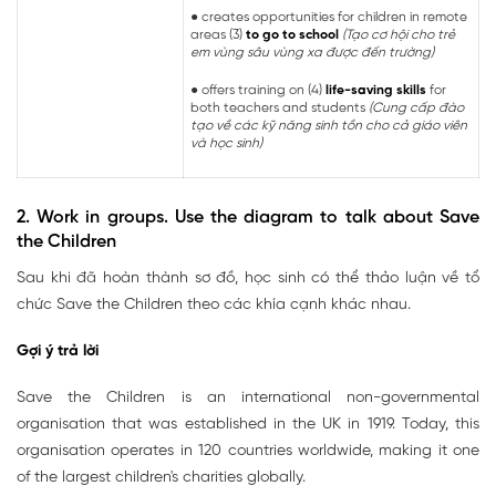
●
creates opportunities for children in remote
areas (3)
to go to school
(Tạo cơ hội cho trẻ
em vùng sâu vùng xa được đến trường)
●
offers training on (4)
life-saving skills
for
both teachers and students
(Cung cấp đào
tạo về các kỹ năng sinh tồn cho cả giáo viên
và học sinh)
2. Work in groups. Use the diagram to talk about Save
the Children
Sau khi đã hoàn thành sơ đồ, học sinh có thể thảo luận về tổ
chức Save the Children theo các khía cạnh khác nhau.
Gợi ý trả lời
Save the Children is an international non-governmental
organisation that was established in the UK in 1919. Today, this
organisation operates in 120 countries worldwide, making it one
of the largest children's charities globally.