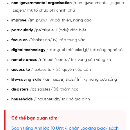
non-governmental organisation
/nɒn ˈɡʌvənməntəl ˌɔːɡənaɪ
ˈzeɪʃən/ (n): tổ chức phi chính phủ
improve
/ɪmˈpruːv/ (v): cải thiện, nâng cao
particularly
/pəˈtɪkjələli/ (adv): đặc biệt
focus on
/ˈfəʊkəs ɒn/ (v): tập trung vào
digital technology
/ˈdɪdʒɪtəl tekˈnɒlədʒi/ (n): công nghệ số
remote areas
/rɪˈməʊt ˈeərɪəz/ (n): vùng sâu vùng xa
access to
/ˈækses tuː/ (n): quyền tiếp cận
life-saving skills
/laɪf ˈseɪvɪŋ skɪlz/ (n): kỹ năng cứu sống
disasters
/dɪˈzɑːstəz/ (n): thảm họa
households
/ˈhaʊshəʊldz/ (n): hộ gia đình
Có thể bạn quan tâm:
Soạn tiếng Anh lớp 10 Unit 4 phần Looking back sách