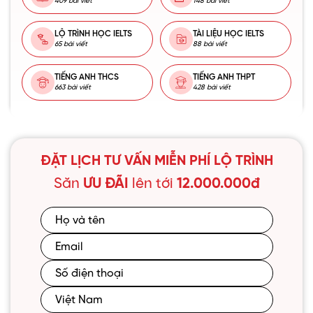
409 bài viết
148 bài viết
LỘ TRÌNH HỌC IELTS
TÀI LIỆU HỌC IELTS
65 bài viết
88 bài viết
TIẾNG ANH THCS
TIẾNG ANH THPT
663 bài viết
428 bài viết
ĐẶT LỊCH TƯ VẤN MIỄN PHÍ LỘ TRÌNH
Săn
ƯU ĐÃI
lên tới
12.000.000đ