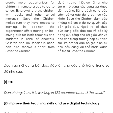
create more opportunities for
dự án tạo ra nhiều cơ hội hơn cho
children in remote areas to go to
trẻ em ở vùng sâu vùng xa được
school. By providing these children
đến trường. Bằng cách cung cấp
with books and other school
sách vở và các dụng cụ học tập
materials, Save the Children
khác, Save the Children đảm bảo
makes sure they have access to
những trẻ em ở đó có quyền tiếp
learning. In addition, the
cận giáo dục. Ngoài ra, tổ chức
organisation offers training on life-
còn cung cấp đào tạo về các kỹ
saving skills for both teachers and
năng cứu sống cho cả giáo viên và
students in case of disasters.
học sinh trong trường hợp có thiên
Children and households in need
tai. Trẻ em và các hộ gia đình có
can also receive support from
nhu cầu cũng có thể nhận được
Save the Children.
hỗ trợ từ Save the Children.
Dựa vào nội dung bài đọc, đáp án cho các chỗ trống trong sơ
đồ như sau:
(1) 120
Dẫn chứng: "now it is working in 120 countries around the world"
(2) improve their teaching skills and use digital technology