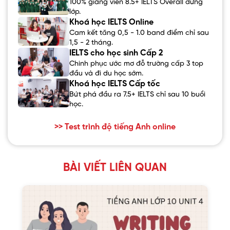
100% giảng viên 8.5+ IELTS Overall đứng
lớp.
Khoá học IELTS Online
Cam kết tăng 0,5 - 1.0 band điểm chỉ sau
1,5 - 2 tháng.
IELTS cho học sinh Cấp 2
Chinh phục ước mơ đỗ trường cấp 3 top
đầu và đi du học sớm.
Khoá học IELTS Cấp tốc
Bứt phá đầu ra 7.5+ IELTS chỉ sau 10 buổi
học.
>> Test trình độ tiếng Anh online
BÀI VIẾT LIÊN QUAN