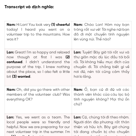
Transcript và dịch nghĩa:
Nam:
Hi Lan! You look very
(1) cheerful
Nam:
Chào Lan! Hôm nay bạn
today! I heard you went on a
trông rất vui vẻ! Tôi nghe nói bạn
volunteer trip to the mountains. How
đã đi một chuyến tình nguyện
was it?
lên vùng núi. Thế nào?
Lan:
Great! I'm so happy and relaxed
Lan:
Tuyệt! Bây giờ tôi rất vui và
now though at first I was
(2)
thư giãn mặc dù lúc đầu tôi bối
confused
. I didn't understand the
rối. Tôi không hiểu mục đích của
purpose of the trip. I knew nothing
chuyến đi. Tôi chẳng biết gì về
about the place, so I also felt a little
nơi đó, nên tôi cũng cảm thấy
bit
(3) worried
.
hơi lo lắng.
Nam:
Oh, did you go there with other
Nam:
Ồ, bạn có đi đó với các
members of the volunteer club? Was
thành viên khác của câu lạc bộ
everything OK?
tình nguyện không? Mọi thứ ổn
chứ?
Lan:
Yes, we went as a team. The
Lan:
Có, chúng tôi đi theo nhóm.
local people were so friendly and
Người dân địa phương rất thân
helpful. Now we are preparing for our
thiện và hữu ích. Bây giờ chúng
next volunteer trip in the summer. I'm
tôi đang chuẩn bị cho chuyến