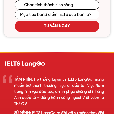
TƯ VẤN NGAY
TẦM NHÌN:
Hệ thống luyện thi IELTS LangGo mong
muốn trở thành thương hiệu đi đầu tại Việt Nam
trong lĩnh vực đào tạo, chinh phục chứng chỉ Tiếng
Anh quốc tế - đồng hành cùng người Việt vươn ra
Thế Giới.
SỨ MỆNH:
IELTS LangGo ra đời với sứ mệnh thay đổi