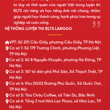
tư duy và thói quen của người Việt trong luyện thi
IELTS nói riêng và học tiếng Anh nói chung, nhằm
giúp người học thành công, hạnh phúc hơn trong sự
nghiệp và cuộc sống.
HỆ THỐNG LUYỆN THI IELTS LANGGO
VPT: Số 201 Cầu Giấy, phường Cầu Giấy, TP Hà Nội
Cơ sở 1: Số 179 Trường Chinh, phường Phương Liệt,
TP Hà Nội
Cơ sở 2: Số 8 Nguyễn Khuyến, phường Hà Đông, TP
Hà Nội
Cơ sở 3: 167 tổ dân phố Phố Săn, Xã Thạch Thất, TP
Hà Nội
Cơ sở 4: Khu DG02 Đường Phủ Quốc, Xã Quốc Oai,
TP Hà Nội
Cơ sở 5: Tòa Châu Coffee, xã Tiên Du, Bắc Ninh
Cơ sở 6: Tầng 3 toà Hòa Lạc Plaza, xã Hòa Lạc, TP
Hà Nội