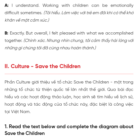
A:
I understand. Working with children can be emotionally
difficult sometimes.
(Tôi hiểu. Làm việc với trẻ em đôi khi có thể khó
khăn về mặt cảm xúc.)
B:
Exactly. But overall, I felt pleased with what we accomplished
together.
(Chính xác. Nhưng nhìn chung, tôi cảm thấy hài lòng với
những gì chúng tôi đã cùng nhau hoàn thành.)
II. Culture - Save the Children
Phần Culture giới thiệu về tổ chức Save the Children - một trong
những tổ chức từ thiện quốc tế lớn nhất thế giới. Qua bài đọc
hiểu và các hoạt động thảo luận, học sinh sẽ tìm hiểu về lịch sử,
hoạt động và tác động của tổ chức này, đặc biệt là công việc
tại Việt Nam.
1. Read the text below and complete the diagram about
Save the Children