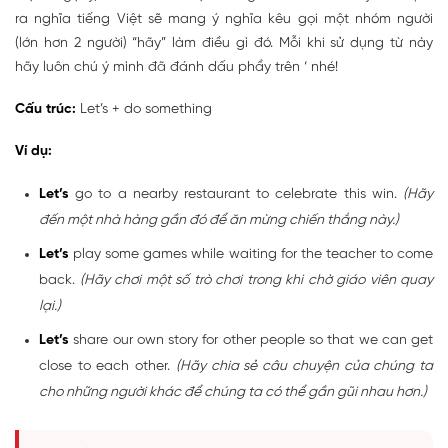
ra nghĩa tiếng Việt sẽ mang ý nghĩa kêu gọi một nhóm người
(lớn hơn 2 người) “hãy” làm điều gì đó. Mỗi khi sử dụng từ này
hãy luôn chú ý mình đã đánh dấu phẩy trên ‘ nhé!
Cấu trúc:
Let’s + do something
Ví dụ:
Let’s
go to a nearby restaurant to celebrate this win.
(Hãy
đến một nhà hàng gần đó để ăn mừng chiến thắng này.)
Let’s
play some games while waiting for the teacher to come
back.
(Hãy chơi một số trò chơi trong khi chờ giáo viên quay
lại.)
Let’s
share our own story for other people so that we can get
close to each other.
(Hãy chia sẻ câu chuyện của chúng ta
cho những người khác để chúng ta có thể gần gũi nhau hơn.)