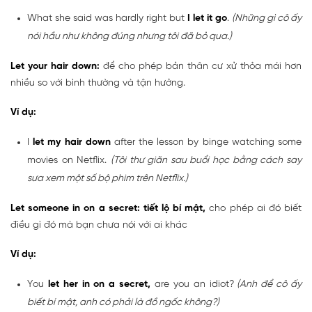
What she said was hardly right but
I let it go
.
(Những gì cô ấy
nói hầu như không đúng nhưng tôi đã bỏ qua.)
Let your hair down:
để cho phép bản thân cư xử thỏa mái hơn
nhiều so với bình thường và tận hưởng.
Ví dụ:
I
let my hair down
after the lesson by binge watching some
movies on Netflix.
(Tôi thư giãn sau buổi học bằng cách say
sưa xem một số bộ phim trên Netflix.)
Let someone in on a secret: tiết lộ bí mật,
cho phép ai đó biết
điều gì đó mà bạn chưa nói với ai khác
Ví dụ:
You
let her in on a secret,
are you an idiot?
(Anh để cô ấy
biết bí mật, anh có phải là đồ ngốc không?)