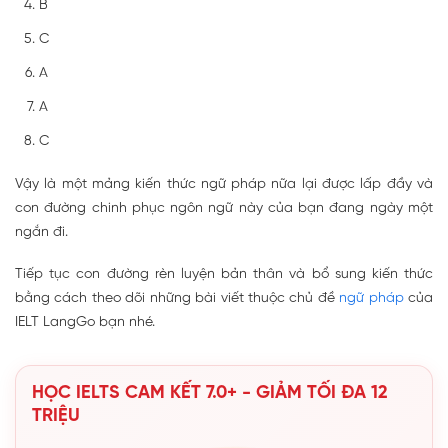
B
C
A
A
C
Vậy là một mảng kiến thức ngữ pháp nữa lại được lấp đầy và
con đường chinh phục ngôn ngữ này của bạn đang ngày một
ngắn đi.
Tiếp tục con đường rèn luyện bản thân và bổ sung kiến thức
bằng cách theo dõi những bài viết thuộc chủ đề
ngữ pháp
của
IELT LangGo bạn nhé.
HỌC IELTS CAM KẾT 7.0+ - GIẢM TỐI ĐA 12
TRIỆU