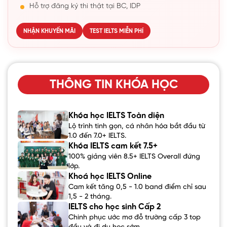
Hỗ trợ đăng ký thi thật tại BC, IDP
NHẬN KHUYẾN MÃI
TEST IELTS MIỄN PHÍ
THÔNG TIN KHÓA HỌC
Khóa học IELTS Toàn diện
Lộ trình tinh gọn, cá nhân hóa bắt đầu từ
1.0 đến 7.0+ IELTS.
Khóa IELTS cam kết 7.5+
100% giảng viên 8.5+ IELTS Overall đứng
lớp.
Khoá học IELTS Online
Cam kết tăng 0,5 - 1.0 band điểm chỉ sau
1,5 - 2 tháng.
IELTS cho học sinh Cấp 2
Chinh phục ước mơ đỗ trường cấp 3 top