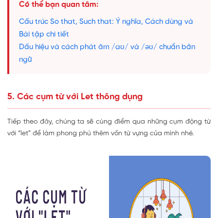
Có thể bạn quan tâm:
Cấu trúc So that, Such that: Ý nghĩa, Cách dùng và
Bài tập chi tiết
Dấu hiệu và cách phát âm /aʊ/ và /əʊ/ chuẩn bản
ngữ
5. Các cụm từ với Let thông dụng
Tiếp theo đây, chúng ta sẽ cùng điểm qua những cụm động từ
với “let” để làm phong phú thêm vốn từ vựng của mình nhé.