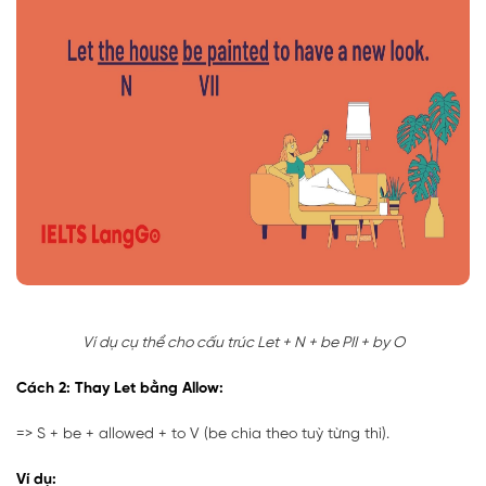
Ví dụ cụ thể cho cấu trúc Let + N + be PII + by O
Cách 2: Thay Let bằng Allow:
=>
S + be + allowed + to V (be chia theo tuỳ từng thì).
Ví dụ: