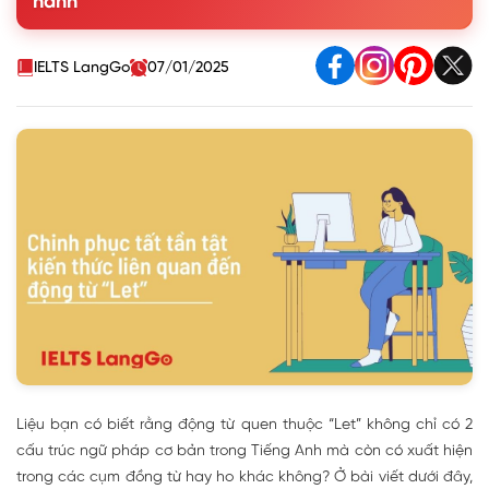
hành
4. Các biến thể Lets và Let's
5. Các cụm từ với Let thông dụng
6. Bài tập viết lại câu với cấu trúc Let
IELTS LangGo
07/01/2025
Liệu bạn có biết rằng động từ quen thuộc “Let” không chỉ có 2
cấu trúc ngữ pháp cơ bản trong Tiếng Anh mà còn có xuất hiện
trong các cụm đồng từ hay ho khác không? Ở bài viết dưới đây,