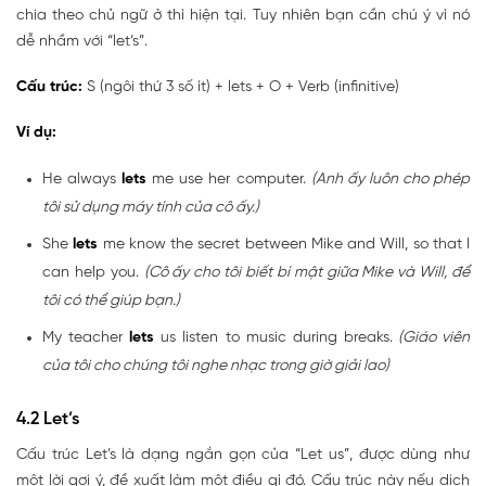
chia theo chủ ngữ ở thì hiện tại. Tuy nhiên bạn cần chú ý vì nó
dễ nhầm với “let’s”.
Cấu trúc:
S (ngôi thứ 3 số ít) + lets + O + Verb (infinitive)
Ví dụ:
He always
lets
me use her computer.
(Anh ấy luôn cho phép
tôi sử dụng máy tính của cô ấy.)
She
lets
me know the secret between Mike and Will, so that I
can help you.
(Cô ấy cho tôi biết bí mật giữa Mike và Will, để
tôi có thể giúp bạn.)
My teacher
lets
us listen to music during breaks.
(Giáo viên
của tôi cho chúng tôi nghe nhạc trong giờ giải lao)
4.2 Let’s
Cấu trúc Let’s là dạng ngắn gọn của “Let us”, được dùng như
một lời gợi ý, đề xuất làm một điều gì đó. Cấu trúc này nếu dịch