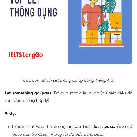
Các cụm từ với Let thông dụng trong Tiếng Anh
Let something go/pass:
Bỏ qua một điều gì đó (dù biết điều đó
sai hoặc không hợp lý)
Ví dụ:
I knew that was the wrong answer but I
let it pass.
(Tôi biết
đó là câu trả lời sai nhưng tôi đã để nó trôi qua.)