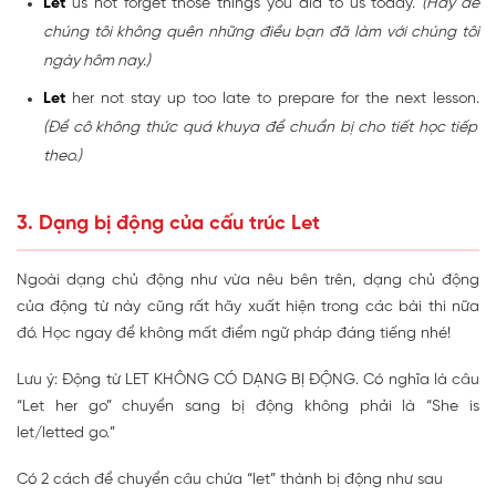
Let
us not forget those things you did to us today.
(Hãy để
chúng tôi không quên những điều bạn đã làm với chúng tôi
ngày hôm nay.)
Let
her not stay up too late to prepare for the next lesson.
(Để cô không thức quá khuya để chuẩn bị cho tiết học tiếp
theo.)
3. Dạng bị động của cấu trúc Let
Ngoài dạng chủ động như vừa nêu bên trên, dạng chủ động
của động từ này cũng rất hãy xuất hiện trong các bài thi nữa
đó. Học ngay để không mất điểm ngữ pháp đáng tiếng nhé!
Lưu ý: Động từ LET KHÔNG CÓ DẠNG BỊ ĐỘNG. Có nghĩa là câu
“Let her go” chuyển sang bị động không phải là “She is
let/letted go.”
Có 2 cách để chuyển câu chứa “let” thành bị động như sau