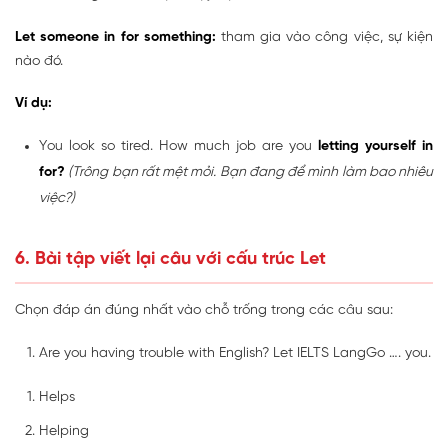
Let someone in for something:
tham gia vào công việc, sự kiện
nào đó.
Ví dụ:
You look so tired. How much job are you
letting yourself in
for?
(Trông bạn rất mệt mỏi. Bạn đang để mình làm bao nhiêu
việc?)
6. Bài tập viết lại câu với cấu trúc Let
Chọn đáp án đúng nhất vào chỗ trống trong các câu sau:
Are you having trouble with English? Let IELTS LangGo …. you.
Helps
Helping