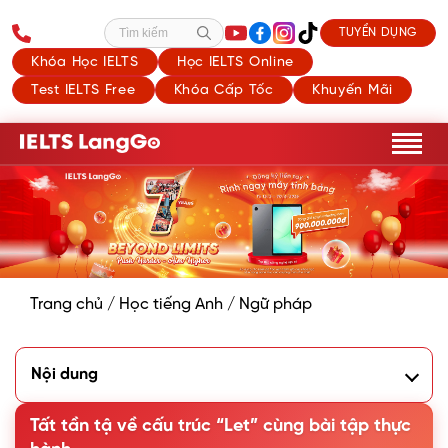
TUYỂN DỤNG
Tìm kiếm
Khóa Học IELTS
Học IELTS Online
Test IELTS Free
Khóa Cấp Tốc
Khuyến Mãi
Trang chủ
/
Học tiếng Anh
/
Ngữ pháp
Nội dung
1. Let có nghĩa là gì?
2. Công thức và cách dùng của cấu trúc Let
Tất tần tậ về cấu trúc “Let” cùng bài tập thực
3. Dạng bị động của cấu trúc Let