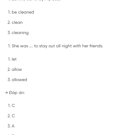
be cleaned
clean
cleaning
She was …. to stay out all night with her friends.
let
allow
allowed
→ Đáp án:
C
C
A