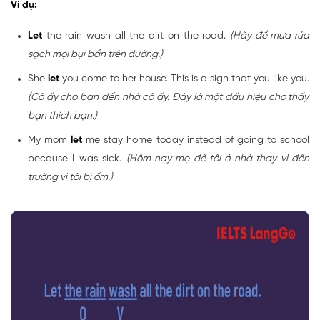
Ví dụ:
Let
the rain wash all the dirt on the road.
(Hãy để mưa rửa
sạch mọi bụi bẩn trên đường.)
She
let
you come to her house. This is a sign that you like you.
(Cô ấy cho bạn đến nhà cô ấy. Đây là một dấu hiệu cho thấy
bạn thích bạn.)
My mom
let
me stay home today instead of going to school
because I was sick.
(Hôm nay mẹ để tôi ở nhà thay vì đến
trường vì tôi bị ốm.)