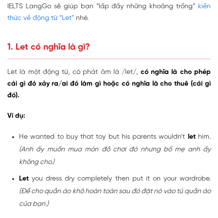
IELTS LangGo sẽ giúp bạn “lấp đầy những khoảng trống”
kiến
thức về động từ “Let”
nhé.
1. Let có nghĩa là gì?
Let là một động từ, có phát âm là /let/,
có nghĩa là cho phép
cái gì đó xảy ra/ai đó làm gì hoặc có nghĩa là cho thuê (cái gì
đó).
Ví dụ:
He wanted to buy that toy but his parents wouldn’t
let
him.
(Anh ấy muốn mua món đồ chơi đó nhưng bố mẹ anh ấy
không cho.)
Let
you dress dry completely then put it on your wardrobe.
(Để cho quần áo khô hoàn toàn sau đó đặt nó vào tủ quần áo
của bạn.)