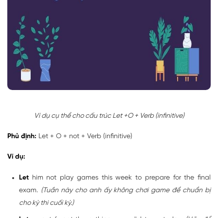
Ví dụ cụ thể cho cấu trúc Let +O + Verb (infinitive)
Phủ định:
Let + O + not + Verb (infinitive)
Ví dụ:
Let
him not play games this week to prepare for the final
exam.
(Tuần này cho anh ấy không chơi game để chuẩn bị
cho kỳ thi cuối kỳ.)