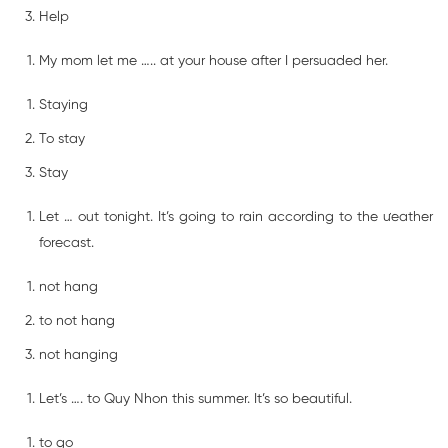
Help
My mom let me ….. at your house after I persuaded her.
Staying
To stay
Stay
Let … out tonight. It’s going to rain according to the ưeather
forecast.
not hang
to not hang
not hanging
Let’s …. to Quy Nhon this summer. It’s so beautiful.
to go