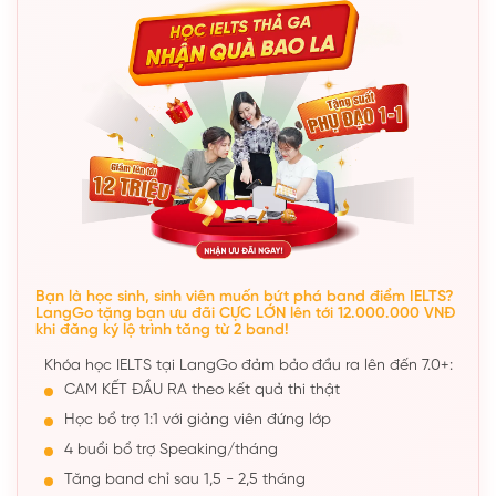
Bạn là học sinh, sinh viên muốn bứt phá band điểm IELTS?
LangGo tặng bạn ưu đãi CỰC LỚN lên tới 12.000.000 VNĐ
khi đăng ký lộ trình tăng từ 2 band!
Khóa học IELTS tại LangGo đảm bảo đầu ra lên đến 7.0+:
CAM KẾT ĐẦU RA theo kết quả thi thật
Học bổ trợ 1:1 với giảng viên đứng lớp
4 buổi bổ trợ Speaking/tháng
Tăng band chỉ sau 1,5 - 2,5 tháng