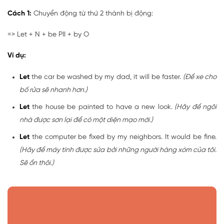
Cách 1:
Chuyển động từ thứ 2 thành bị động:
=> Let + N + be PII + by O
Ví dụ:
Let
the car be washed by my dad, it will be faster.
(Để xe cho
bố rửa sẽ nhanh hơn.)
Let
the house be painted to have a new look.
(Hãy để ngôi
nhà được sơn lại để có một diện mạo mới.)
Let
the computer be fixed by my neighbors. It would be fine.
(Hãy để máy tính được sửa bởi những người hàng xóm của tôi.
Sẽ ổn thôi.)