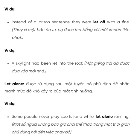
Ví dụ:
Instead of a prison sentence they were
let off
with a fine.
(Thay vì một bản án tù, họ được tha bổng với một khoản tiền
phạt.)
Ví dụ:
A skylight had been let into the roof.
(Một giếng trời đã được
đưa vào mái nhà.)
Let alone:
được sử dụng sau một tuyên bố phủ định để nhấn
mạnh mức độ khó xảy ra của một tình huống.
Ví dụ:
Some people never play sports for a while,
let alone
running.
(Một số người không bao giờ chơi thể thao trong một thời gian
chứ đừng nói đến việc chạy bộ)