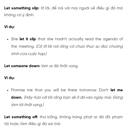
Let something slip:
lỡ lời, để nói với mọi người về điều gì đó mà
không có ý định.
Ví dụ:
She
let it slip
that she hadn’t actually read the agenda of
the meeting.
(Cô lỡ lời nói rằng cô chưa thực sự đọc chương
trình của cuộc họp.)
Let someone down:
làm ai đó thất vọng
Ví dụ:
Promise me that you will be there tomorrow. Don’t
let me
down.
(Hãy hứa với tôi rằng bạn sẽ ở đó vào ngày mai. Đừng
làm tôi thất vọng.)
Let something off:
tha bổng, không trừng phạt ai đó đã phạm
tội hoặc làm điều gì đó sai trái.