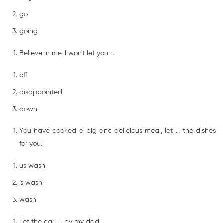
go
going
Believe in me, I won't let you …
off
disappointed
down
You have cooked a big and delicious meal, let … the dishes
for you.
us wash
‘s wash
wash
Let the car …. by my dad.