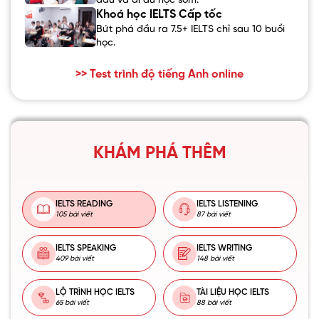
đầu và đi du học sớm.
Khoá học IELTS Cấp tốc
Bứt phá đầu ra 7.5+ IELTS chỉ sau 10 buổi
học.
>> Test trình độ tiếng Anh online
KHÁM PHÁ THÊM
IELTS READING
IELTS LISTENING
105 bài viết
87 bài viết
IELTS SPEAKING
IELTS WRITING
409 bài viết
148 bài viết
LỘ TRÌNH HỌC IELTS
TÀI LIỆU HỌC IELTS
65 bài viết
88 bài viết