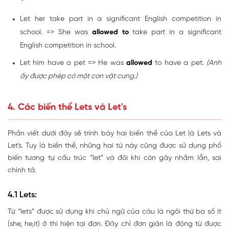
Let her take part in a significant English competition in
school. => She was
allowed to
take part in a significant
English competition in school.
Let him have a pet => He was
allowed
to have a pet.
(Anh
ấy được phép có một con vật cưng.)
4. Các biến thể Lets và Let's
Phần viết dưới đây sẽ trình bày hai biến thể của Let là Lets và
Let's. Tuy là biến thể, những hai từ này cũng được sử dụng phổ
biến tương tự cấu trúc “let” và đôi khi còn gây nhầm lẫn, sai
chính tả.
4.1 Lets:
Từ “lets” được sử dụng khi chủ ngữ của câu là ngôi thứ ba số ít
(she, he,it) ở thì hiện tại đơn. Đây chỉ đơn giản là động từ được