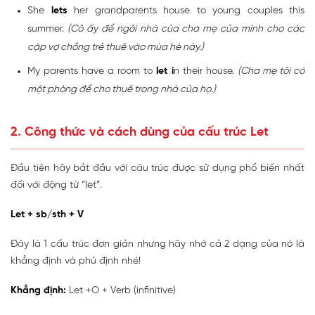
She
lets
her grandparents house to young couples this
summer.
(Cô ấy để ngôi nhà của cha mẹ của mình cho các
cặp vợ chồng trẻ thuê vào mùa hè này.)
My parents have a room to
let i
n their house.
(Cha mẹ tôi có
một phòng để cho thuê trong nhà của họ.)
2. Công thức và cách dùng của cấu trúc Let
Đầu tiên hãy bắt đầu với câu trúc được sử dụng phổ biến nhất
đối với động từ “let”.
Let + sb/sth + V
Đây là 1 cấu trúc đơn giản nhưng hãy nhớ cả 2 dạng của nó là
khẳng định và phủ định nhé!
Khẳng định:
Let +O + Verb (infinitive)