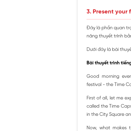
3. Present your f
Đây là phần quan trọ
năng thuyết trình bằ
Dưới đây là bài thuy
Bài thuyết trình tiến
Good morning ever
festival - the Time C
First of all, let me e
called the Time Caps
in the City Square 
Now, what makes this