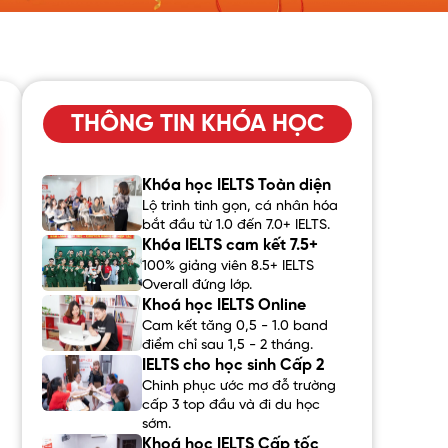
THÔNG TIN KHÓA HỌC
Khóa học IELTS Toàn diện
Lộ trình tinh gọn, cá nhân hóa
bắt đầu từ 1.0 đến 7.0+ IELTS.
Khóa IELTS cam kết 7.5+
100% giảng viên 8.5+ IELTS
Overall đứng lớp.
Khoá học IELTS Online
Cam kết tăng 0,5 - 1.0 band
điểm chỉ sau 1,5 - 2 tháng.
IELTS cho học sinh Cấp 2
Chinh phục ước mơ đỗ trường
cấp 3 top đầu và đi du học
sớm.
Khoá học IELTS Cấp tốc