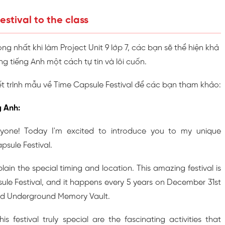
estival to the class
ng nhất khi làm Project Unit 9 lớp 7, các bạn sẽ thể hiện khả
ng tiếng Anh một cách tự tin và lôi cuốn.
ết trình mẫu về Time Capsule Festival để các bạn tham khảo:
g Anh:
yone! Today I'm excited to introduce you to my unique
apsule Festival.
xplain the special timing and location. This amazing festival is
ule Festival, and it happens every 5 years on December 31st
and Underground Memory Vault.
 festival truly special are the fascinating activities that