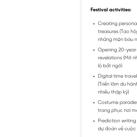
Festival activities:
Creating personal 
treasures (Tạo hộ
những món báu n
Opening 20-year-o
revelations (Mở n
lộ bất ngờ)
Digital time trav
(Triển lãm du hàn
nhiều thập kỷ)
Costume parades w
trang phục nơi m
Prediction writing
dự đoán về cuộc 