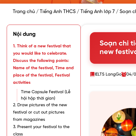
Trang chủ
/
Tiếng Anh THCS
/
Tiếng Anh lớp 7
/
Soạn ch
Nội dung
Soạn chi ti
1. Think of a new festival that
new festiv
you would like to celebrate.
Discuss the following points:
Name of the festival, Time and
IELTS LangGo
04/0
place of the festival, Festival
activities
Time Capsule Festival (Lễ
hội hộp thời gian)
2. Draw pictures of the new
festival or cut out pictures
from magazines
3. Present your festival to the
class