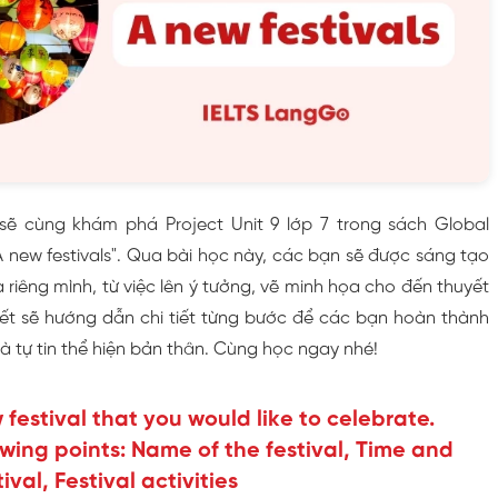
ẽ cùng khám phá Project Unit 9 lớp 7 trong sách Global
 new festivals". Qua bài học này, các bạn sẽ được sáng tạo
a riêng mình, từ việc lên ý tưởng, vẽ minh họa cho đến thuyết
 viết sẽ hướng dẫn chi tiết từng bước để các bạn hoàn thành
à tự tin thể hiện bản thân. Cùng học ngay nhé!
w festival that you would like to celebrate.
owing points: Name of the festival, Time and
ival, Festival activities