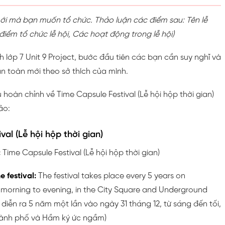
mới mà bạn muốn tổ chức. Thảo luận các điểm sau: Tên lễ
 điểm tổ chức lễ hội, Các hoạt động trong lễ hội)
 lớp 7 Unit 9 Project, bước đầu tiên các bạn cần suy nghĩ và
àn toàn mới theo sở thích của mình.
 hoàn chỉnh về Time Capsule Festival (Lễ hội hộp thời gian)
ảo:
val (Lễ hội hộp thời gian)
:
Time Capsule Festival (Lễ hội hộp thời gian)
 festival:
The festival takes place every 5 years on
 morning to evening, in the City Square and Underground
 diễn ra 5 năm một lần vào ngày 31 tháng 12, từ sáng đến tối,
hành phố và Hầm ký ức ngầm)