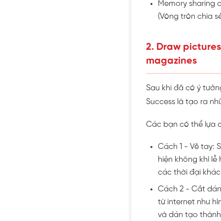
Memory sharing ci
(Vòng tròn chia s
2. Draw pictures
magazines
Sau khi đã có ý tưởng
Success là tạo ra nh
Các bạn có thể lựa 
Cách 1 - Vẽ tay: 
hiện không khí lễ
các thời đại khác 
Cách 2 - Cắt dán
từ internet như h
và dán tạo thành