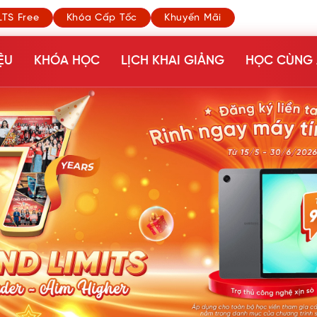
LTS Free
Khóa Cấp Tốc
Khuyến Mãi
ỆU
KHÓA HỌC
LỊCH KHAI GIẢNG
HỌC CÙNG 