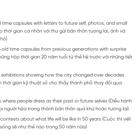
time capsules with letters to future self, photos, and small
p thời gian cá nhân với thư gửi bản thân tương lai, ảnh và
hỏ)
ld time capsules from previous generations with surprise
hững hộp thời gian 20 năm tuổi từ thế hệ trước với những tiết
el exhibitions showing how the city changed over decades
h thời gian kỹ thuật số cho thấy thành phố thay đổi qua
here people dress as their past or future selves (Diễu hành
ọi người hóa trang thành bản thân quá khứ hoặc tương lai)
 contests about what life will be like in 50 years (Cuộc thi viết
sống sẽ như thế nào trong 50 năm nữa)