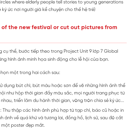
rcles where elderly people tell stories to young generations
ẻ ký ức nơi người già kể chuyện cho thế hệ trẻ)
 of the new festival or cut out pictures from
 cụ thể, bước tiếp theo trong Project Unit 9 lớp 7 Global
ững hình ảnh minh họa sinh động cho lễ hội của bạn.
chọn một trong hai cách sau:
Sử dụng bút chì, bút màu hoặc sơn để vẽ những hình ảnh thể
 hội như hộp thời gian đầy màu sắc, mọi người trang phục từ
nhau, triển lãm du hành thời gian, vòng tròn chia sẻ ký ức...
: Thu thập các hình ảnh phù hợp từ tạp chí, báo cũ hoặc in
ình ảnh về quá khứ và tương lai, đồng hồ, lịch sử, sau đó cắt
 một poster đẹp mắt.