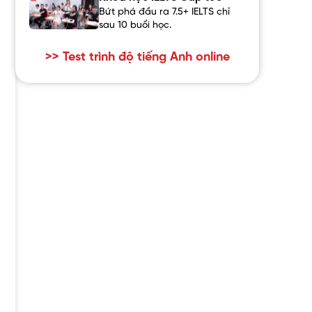
Bứt phá đầu ra 7.5+ IELTS chỉ
sau 10 buổi học.
>> Test trình độ tiếng Anh online