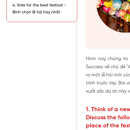
4. Vote for the best festival -
Bình chọn lễ hội hay nhất
Hôm nay chúng ta s
Success về chủ đề "A
ra một lễ hội mới củ
trình trước lớp. Bài
xuất sắc dự án này v
1. Think of a ne
Discuss the foll
place of the fest