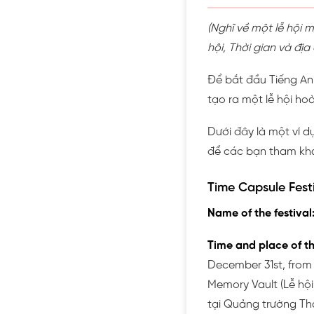
(Nghĩ về một lễ hội 
hội, Thời gian và địa
Để bắt đầu Tiếng Anh
tạo ra một lễ hội ho
Dưới đây là một ví dụ
để các bạn tham kh
Time Capsule Festi
Name of the festival
Time and place of the
December 31st, from
Memory Vault (Lễ hội
tại Quảng trường T