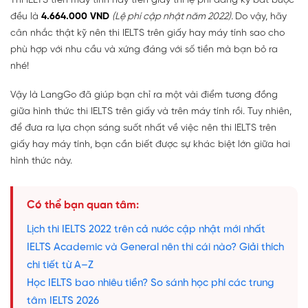
Thi IELTS trên máy tính hay trên giấy thì lệ phí đăng ký bắt buộc
đều là
4.664.000 VND
(Lệ phí cập nhật năm 2022).
Do vậy, hãy
cân nhắc thật kỹ nên thi IELTS trên giấy hay máy tính sao cho
phù hợp với nhu cầu và xứng đáng với số tiền mà bạn bỏ ra
nhé!
Vậy là LangGo đã giúp bạn chỉ ra một vài điểm tương đồng
giữa hình thức thi IELTS trên giấy và trên máy tính rồi. Tuy nhiên,
để đưa ra lựa chọn sáng suốt nhất về việc nên thi IELTS trên
giấy hay máy tính, bạn cần biết được sự khác biệt lớn giữa hai
hình thức này.
Có thể bạn quan tâm:
Lịch thi IELTS 2022 trên cả nước cập nhật mới nhất
IELTS Academic và General nên thi cái nào? Giải thích
chi tiết từ A–Z
Học IELTS bao nhiêu tiền? So sánh học phí các trung
tâm IELTS 2026