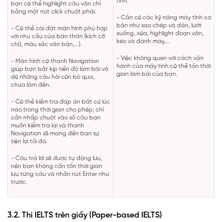
tính.
bạn có thể highlight câu văn chỉ
bằng một nút click chuột phải.
- Cần có các kỹ năng máy tính cơ
bản như sao chép và dán, lướt
- Có thể cài đặt màn hình phù hợp
xuống, xóa, highlight đoạn văn,
với nhu cầu của bản thân (kích cỡ
kéo và đánh máy,...
chữ, màu sắc văn bản,...).
- Việc không quen với cách vận
- Màn hình có thanh Navigation
hành của máy tính có thể tốn thời
giúp bạn bắt kịp tiến độ làm bài và
gian làm bài của bạn.
dò những câu hỏi còn bỏ qua,
chưa làm đến.
- Có thể kiểm tra đáp án bất cứ lúc
nào trong thời gian cho phép; chỉ
cần nhấp chuột vào số câu bạn
muốn kiểm tra lại và thanh
Navigation sẽ mang đến bạn sự
tiện lợi tối đa.
- Câu trả lời sẽ được tự động lưu,
nên bạn không cần tốn thời gian
lưu từng câu và nhấn nút Enter như
trước.
3.2. Thi IELTS trên giấy (Paper-based IELTS)