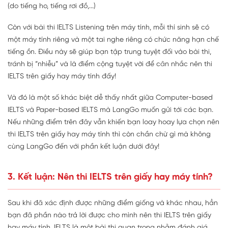
(do tiếng ho, tiếng rơi đồ,...)
Còn với bài thi IELTS Listening trên máy tính, mỗi thí sinh sẽ có
một máy tính riêng và một tai nghe riêng có chức năng hạn chế
tiếng ồn. Điều này sẽ giúp bạn tập trung tuyệt đối vào bài thi,
tránh bị “nhiễu” và là điểm cộng tuyệt vời để cân nhắc nên thi
IELTS trên giấy hay máy tính đấy!
Và đó là một số khác biệt dễ thấy nhất giữa Computer-based
IELTS và Paper-based IELTS mà LangGo muốn gửi tới các bạn.
Nếu những điểm trên đây vẫn khiến bạn loay hoay lựa chọn nên
thi IELTS trên giấy hay máy tính thì còn chần chừ gì mà không
cùng LangGo đến với phần kết luận dưới đây!
3. Kết luận: Nên thi IELTS trên giấy hay máy tính?
Sau khi đã xác định được những điểm giống và khác nhau, hẳn
bạn đã phần nào trả lời được cho mình nên thi IELTS trên giấy
hay máy tính. IELTS là một bài thi quan trọng nhằm đánh giá