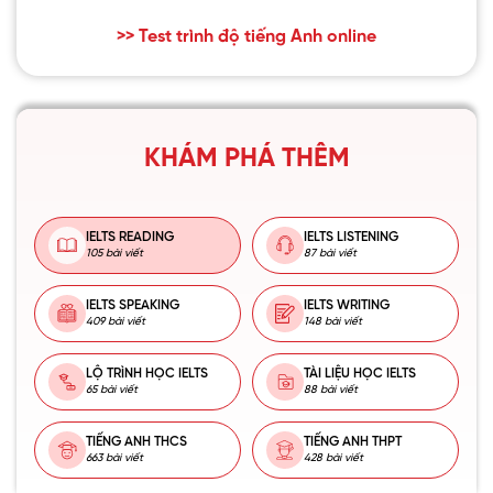
>> Test trình độ tiếng Anh online
KHÁM PHÁ THÊM
IELTS READING
IELTS LISTENING
105 bài viết
87 bài viết
IELTS SPEAKING
IELTS WRITING
409 bài viết
148 bài viết
LỘ TRÌNH HỌC IELTS
TÀI LIỆU HỌC IELTS
65 bài viết
88 bài viết
TIẾNG ANH THCS
TIẾNG ANH THPT
663 bài viết
428 bài viết