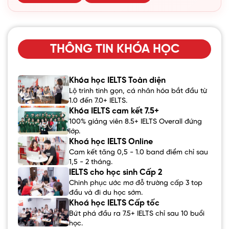
THÔNG TIN KHÓA HỌC
Khóa học IELTS Toàn diện
Lộ trình tinh gọn, cá nhân hóa bắt đầu từ
1.0 đến 7.0+ IELTS.
Khóa IELTS cam kết 7.5+
100% giảng viên 8.5+ IELTS Overall đứng
lớp.
Khoá học IELTS Online
Cam kết tăng 0,5 - 1.0 band điểm chỉ sau
1,5 - 2 tháng.
IELTS cho học sinh Cấp 2
Chinh phục ước mơ đỗ trường cấp 3 top
đầu và đi du học sớm.
Khoá học IELTS Cấp tốc
Bứt phá đầu ra 7.5+ IELTS chỉ sau 10 buổi
học.