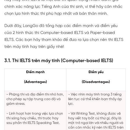
chính xác năng lực Tiếng Anh của thí sinh, vì thế hãy cân nhắc
chọn lựa hình thức thi phù hợp nhất với bản thân mình.
Dưới đây, LangGo đã tổng hợp các điểm mạnh và điểm yếu
của 2 hình thức thi Computer-based IELTS và Paper-based
IELTS. Các bạn hãy tham khảo để đưa ra lựa chọn nên thi IELTS
trên máy tính hay trên giấy nhé!
3.1. Thi IELTS trên máy tính (Computer-based IELTS)
Điểm mạnh
Điểm yếu
(Advantages)
(Disadvantages)
- Phòng thi và địa điểm thi nhỏ hơn,
- Việc nhìn máy tính trong 3 tiếng
cho phép sự tập trung cao độ và
liên tục có thể khiến bạn thấy áp
giảm stress.
lực.
- Linh hoạt hơn trong việc lựa chọn
- Với Writing Test, không được vẽ
thi sáng hay chiều, thi trước hay
hay viết tay bất cứ thứ gì, đây là
sau phần thi IELTS Speaking Test.
một trở ngại lớn với nhiều người và
cần cân nhắc kỹ nên thi IELTS trên