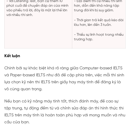
- Với Listening Test, bạn có thêm 10
- Địa điểm thi có nhiều thí sinh
phút cuối để chuyển đáp án của mình
hơn, dẫn đến khả năng tập
vào phiếu trả lời, đây là một lợi thế lớn
trung đôi khi bị suy giảm.
với nhiều thí sinh.
- Thời gian trả kết quả kéo dài
lâu hơn, lên đến 3 tuần.
- Thiếu sự linh hoạt trong nhiều
trường hợp.
Kết luận
Chính bởi sự khác biệt khá rõ ràng giữa Computer-based IELTS
và Paper-based IELTS như đã đề cập phía trên, việc mỗi thí sinh
lựa chọn kỹ nên thi IELTS trên giấy hay máy tính để đăng ký là
vô cùng quan trọng.
Nếu bạn có kỹ năng máy tính tốt, thích đánh máy, đề cao sự
tập trung, tự động đếm từ và chỉnh sửa đáp án thì hình thức thi
IELTS trên máy tính là hoàn toàn phù hợp với mong muốn và nhu
cầu của bạn.