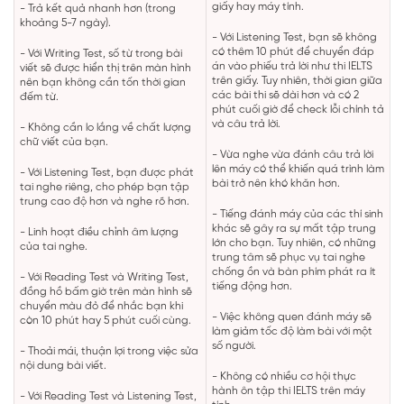
giấy hay máy tính.
- Trả kết quả nhanh hơn (trong
khoảng 5-7 ngày).
- Với Listening Test, bạn sẽ không
có thêm 10 phút để chuyển đáp
- Với Writing Test, số từ trong bài
án vào phiếu trả lời như thi IELTS
viết sẽ được hiển thị trên màn hình
trên giấy. Tuy nhiên, thời gian giữa
nên bạn không cần tốn thời gian
các bài thi sẽ dài hơn và có 2
đếm từ.
phút cuối giờ để check lỗi chính tả
và câu trả lời.
- Không cần lo lắng về chất lượng
chữ viết của bạn.
- Vừa nghe vừa đánh câu trả lời
lên máy có thể khiến quá trình làm
- Với Listening Test, bạn được phát
bài trở nên khó khăn hơn.
tai nghe riêng, cho phép bạn tập
trung cao độ hơn và nghe rõ hơn.
- Tiếng đánh máy của các thí sinh
khác sẽ gây ra sự mất tập trung
- Linh hoạt điều chỉnh âm lượng
lớn cho bạn. Tuy nhiên, có những
của tai nghe.
trung tâm sẽ phục vụ tai nghe
chống ồn và bàn phím phát ra ít
- Với Reading Test và Writing Test,
tiếng động hơn.
đồng hồ bấm giờ trên màn hình sẽ
chuyển màu đỏ để nhắc bạn khi
- Việc không quen đánh máy sẽ
còn 10 phút hay 5 phút cuối cùng.
làm giảm tốc độ làm bài với một
số người.
- Thoải mái, thuận lợi trong việc sửa
nội dung bài viết.
- Không có nhiều cơ hội thực
hành ôn tập thi IELTS trên máy
- Với Reading Test và Listening Test,