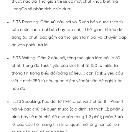
thuật nào đó. Thời gian thi sẽ có một chút khác biệt mà
LangGo sẽ phân tích phía dưới.
IELTS Reading: Gồm 40 câu hỏi với 3 văn bản được trích từ
các cuốn sách, bài báo hay tạp chí,... Thời gian thi kéo dài
trong 60 phút, bao gồm cả thời gian làm bài và chuyển đáp
án vào phiếu trả lời.
IELTS Writing: Gồm 2 câu hỏi, tổng thời gian làm bài là 60
phút. Trong đó Task 1 yêu cầu viết ít nhất 150 từ miêu tả
thông tin trong biểu đồ/bảng số liệu,...; còn Task 2 yêu cầu
viết ít nhất 250 từ nêu quan điểm về một vấn đề nghị luận
nào đó.
IELTS Speaking: Kéo dài từ 11-14 phút với 3 phần thi. Phần 1
nói về các chủ đề quen thuộc (gia đình, sở thích,...); phần 2
trình bày về một chủ đề cho sẵn trong 1-2 phút; phần 3 trả
lời các câu hỏi mang tính khái quát, mở rộng hơn có liên