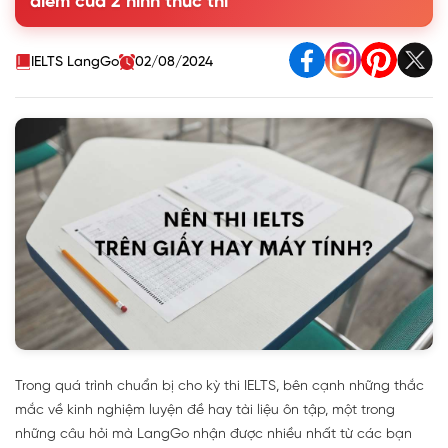
điểm của 2 hình thức thi
1.2. Bài thi IELTS Speaking
2.3. Lệ phí thi
2. Những điểm khác nhau giữa thi IELTS trên giấy và trên
IELTS LangGo
02/08/2024
máy tính
3. Kết luận: Nên thi IELTS trên giấy hay máy tính?
Trong quá trình chuẩn bị cho kỳ thi IELTS, bên cạnh những thắc
mắc về kinh nghiệm luyện đề hay tài liệu ôn tập, một trong
những câu hỏi mà LangGo nhận được nhiều nhất từ các bạn