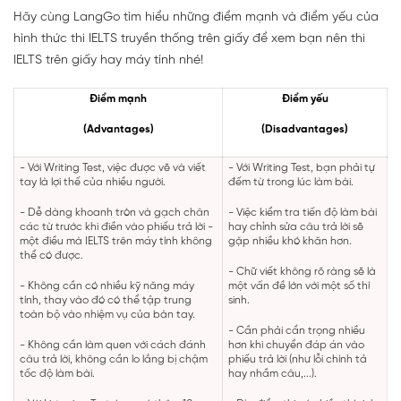
Hãy cùng LangGo tìm hiểu những điểm mạnh và điểm yếu của
hình thức thi IELTS truyền thống trên giấy để xem bạn nên thi
IELTS trên giấy hay máy tính nhé!
Điểm mạnh
Điểm yếu
(Advantages)
(Disadvantages)
- Với Writing Test, việc được vẽ và viết
- Với Writing Test, bạn phải tự
tay là lợi thế của nhiều người.
đếm từ trong lúc làm bài.
- Dễ dàng khoanh tròn và gạch chân
- Việc kiểm tra tiến độ làm bài
các từ trước khi điền vào phiếu trả lời -
hay chỉnh sửa câu trả lời sẽ
một điều mà IELTS trên máy tính không
gặp nhiều khó khăn hơn.
thể có được.
- Chữ viết không rõ ràng sẽ là
- Không cần có nhiều kỹ năng máy
một vấn đề lớn với một số thí
tính, thay vào đó có thể tập trung
sinh.
toàn bộ vào nhiệm vụ của bàn tay.
- Cần phải cẩn trọng nhiều
- Không cần làm quen với cách đánh
hơn khi chuyển đáp án vào
câu trả lời, không cần lo lắng bị chậm
phiếu trả lời (như lỗi chính tả
tốc độ làm bài.
hay nhầm câu,...).