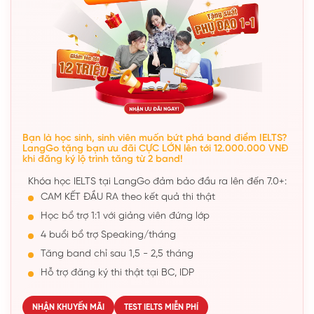
Bạn là học sinh, sinh viên muốn bứt phá band điểm IELTS?
LangGo tặng bạn ưu đãi CỰC LỚN lên tới 12.000.000 VNĐ
khi đăng ký lộ trình tăng từ 2 band!
Khóa học IELTS tại LangGo đảm bảo đầu ra lên đến 7.0+:
CAM KẾT ĐẦU RA theo kết quả thi thật
Học bổ trợ 1:1 với giảng viên đứng lớp
4 buổi bổ trợ Speaking/tháng
Tăng band chỉ sau 1,5 - 2,5 tháng
Hỗ trợ đăng ký thi thật tại BC, IDP
NHẬN KHUYẾN MÃI
TEST IELTS MIỄN PHÍ