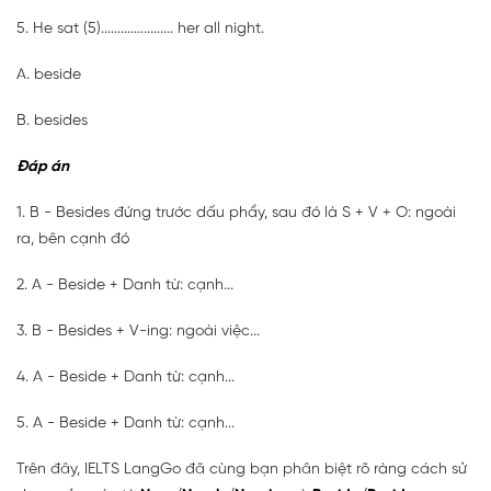
5. He sat (5)
......................
her all night.
A. beside
B. besides
Đáp án
1. B - Besides đứng trước dấu phẩy, sau đó là S + V + O: ngoài
ra, bên cạnh đó
2. A - Beside + Danh từ: cạnh...
3. B - Besides + V-ing: ngoài việc...
4. A - Beside + Danh từ: cạnh...
5. A - Beside + Danh từ: cạnh...
Trên đây, IELTS LangGo đã cùng bạn phân biệt rõ ràng cách sử