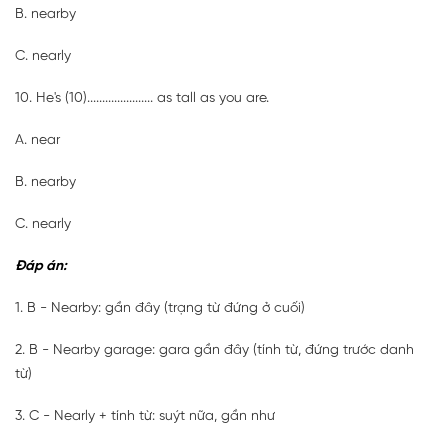
B. nearby
C. nearly
10. He's (10)
......................
as tall as you are.
A. near
B. nearby
C. nearly
Đáp án:
1. B - Nearby: gần đây (trạng từ đứng ở cuối)
2. B - Nearby garage: gara gần đây (tính từ, đứng trước danh
từ)
3. C - Nearly + tính từ: suýt nữa, gần như