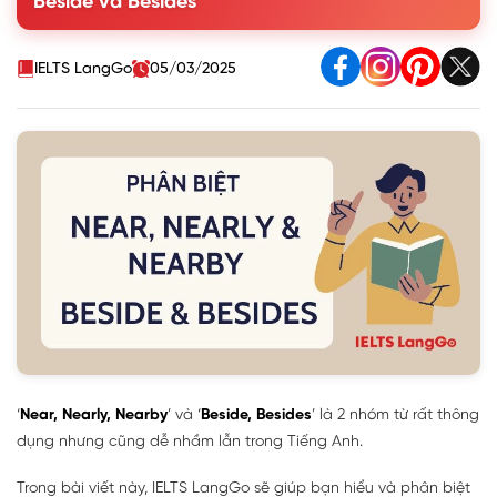
Beside và Besides
1.3. Cách dùng Nearby
1.4. Phân biệt cách dùng Near, Nearly, Nearby
2. Phân biệt Beside và Besides
IELTS LangGo
05/03/2025
3. Bài tập phân biệt Near, Nearly, Nearby, Beside, Besides
‘
Near, Nearly, Nearby
’ và ‘
Beside, Besides
’ là 2 nhóm từ rất thông
dụng nhưng cũng dễ nhầm lẫn trong Tiếng Anh.
Trong bài viết này, IELTS LangGo sẽ giúp bạn hiểu và phân biệt