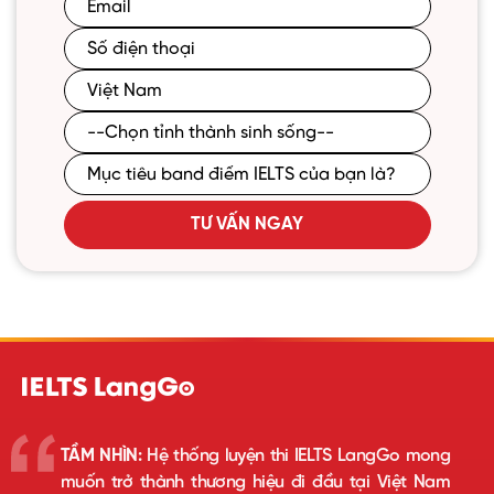
TƯ VẤN NGAY
TẦM NHÌN:
Hệ thống luyện thi IELTS LangGo mong
muốn trở thành thương hiệu đi đầu tại Việt Nam