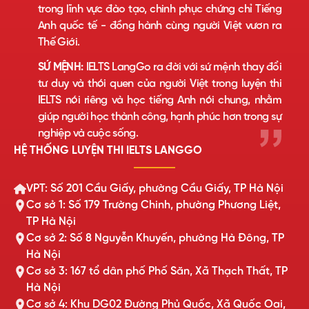
trong lĩnh vực đào tạo, chinh phục chứng chỉ Tiếng
Anh quốc tế - đồng hành cùng người Việt vươn ra
Thế Giới.
SỨ MỆNH:
IELTS LangGo ra đời với sứ mệnh thay đổi
tư duy và thói quen của người Việt trong luyện thi
IELTS nói riêng và học tiếng Anh nói chung, nhằm
giúp người học thành công, hạnh phúc hơn trong sự
nghiệp và cuộc sống.
HỆ THỐNG LUYỆN THI IELTS LANGGO
VPT: Số 201 Cầu Giấy, phường Cầu Giấy, TP Hà Nội
Cơ sở 1: Số 179 Trường Chinh, phường Phương Liệt,
TP Hà Nội
Cơ sở 2: Số 8 Nguyễn Khuyến, phường Hà Đông, TP
Hà Nội
Cơ sở 3: 167 tổ dân phố Phố Săn, Xã Thạch Thất, TP
Hà Nội
Cơ sở 4: Khu DG02 Đường Phủ Quốc, Xã Quốc Oai,