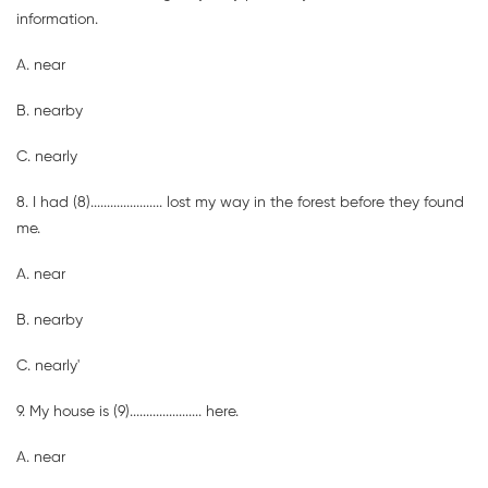
information.
A. near
B. nearby
C. nearly
8. I had (8)
......................
lost my way in the forest before they found
me.
A. near
B. nearby
C. nearly'
9. My house is (9)
......................
here.
A. near