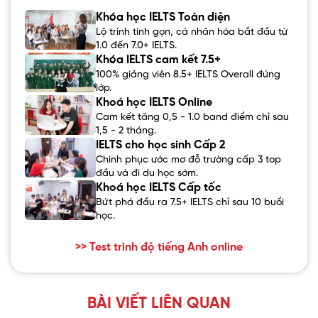
Khóa học IELTS Toàn diện
Lộ trình tinh gọn, cá nhân hóa bắt đầu từ
1.0 đến 7.0+ IELTS.
Khóa IELTS cam kết 7.5+
100% giảng viên 8.5+ IELTS Overall đứng
lớp.
Khoá học IELTS Online
Cam kết tăng 0,5 - 1.0 band điểm chỉ sau
1,5 - 2 tháng.
IELTS cho học sinh Cấp 2
Chinh phục ước mơ đỗ trường cấp 3 top
đầu và đi du học sớm.
Khoá học IELTS Cấp tốc
Bứt phá đầu ra 7.5+ IELTS chỉ sau 10 buổi
học.
>> Test trình độ tiếng Anh online
BÀI VIẾT LIÊN QUAN