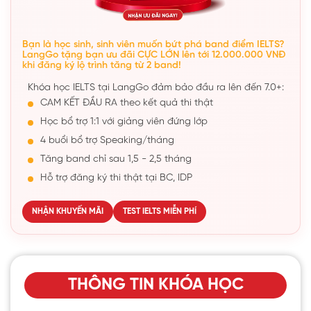
Bạn là học sinh, sinh viên muốn bứt phá band điểm IELTS?
LangGo tặng bạn ưu đãi CỰC LỚN lên tới 12.000.000 VNĐ
khi đăng ký lộ trình tăng từ 2 band!
Khóa học IELTS tại LangGo đảm bảo đầu ra lên đến 7.0+:
CAM KẾT ĐẦU RA theo kết quả thi thật
Học bổ trợ 1:1 với giảng viên đứng lớp
4 buổi bổ trợ Speaking/tháng
Tăng band chỉ sau 1,5 - 2,5 tháng
Hỗ trợ đăng ký thi thật tại BC, IDP
NHẬN KHUYẾN MÃI
TEST IELTS MIỄN PHÍ
THÔNG TIN KHÓA HỌC