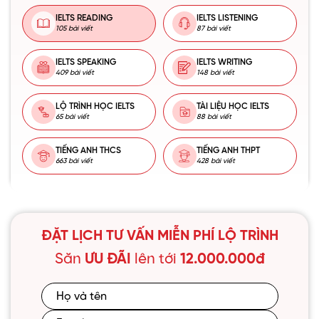
IELTS READING
IELTS LISTENING
105 bài viết
87 bài viết
IELTS SPEAKING
IELTS WRITING
409 bài viết
148 bài viết
LỘ TRÌNH HỌC IELTS
TÀI LIỆU HỌC IELTS
65 bài viết
88 bài viết
TIẾNG ANH THCS
TIẾNG ANH THPT
663 bài viết
428 bài viết
ĐẶT LỊCH TƯ VẤN MIỄN PHÍ LỘ TRÌNH
Săn
ƯU ĐÃI
lên tới
12.000.000đ