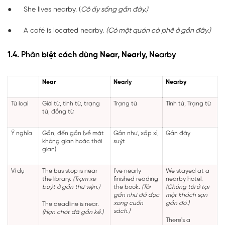
● She lives nearby. (
Cô ấy sống gần đây.)
● A café is located nearby.
(Có một quán cà phê ở gần đây.)
1.4.
Phân
biệt cách dùng Near, Nearly,
Nearby
Near
Nearly
Nearby
Từ loại
Giới từ, tính từ, trạng
Trạng từ
Tính từ, Trạng từ
từ, đồng từ
Ý nghĩa
Gần, đến gần (về mặt
Gần như, xấp xỉ,
Gần đây
không gian hoặc thời
suýt
gian)
Ví dụ
The bus stop is near
I've nearly
We stayed at a
the library.
(Trạm xe
finished reading
nearby hotel.
buýt ở gần thư viện.)
the book.
(Tôi
(Chúng tôi ở tại
gần như đã đọc
một khách sạn
xong cuốn
gần đó.)
The deadline is near.
sách.)
(Hạn chót đã gần kề.)
There's a