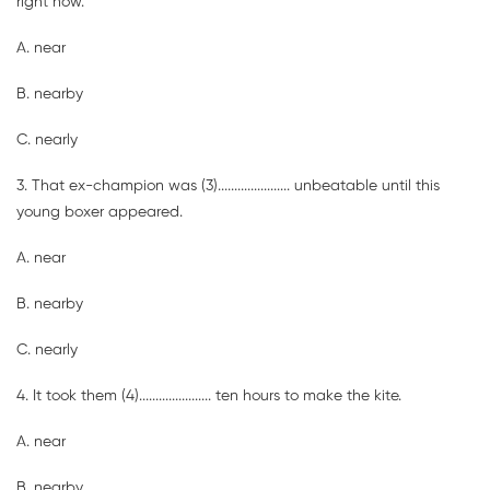
right now.
A. near
B. nearby
C. nearly
3. That ex-champion was (3)
......................
unbeatable until this
young boxer appeared.
A. near
B. nearby
C. nearly
4. It took them (4)
......................
ten hours to make the kite.
A. near
B. nearby