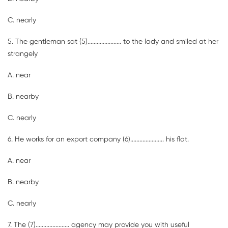
C. nearly
5. The gentleman sat (5)
......................
to the lady and smiled at her
strangely
A. near
B. nearby
C. nearly
6. He works for an export company (6)
......................
his flat.
A. near
B. nearby
C. nearly
7. The (7)
......................
agency may provide you with useful