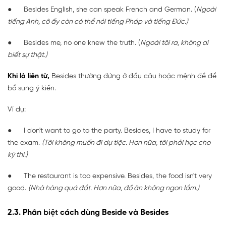
● Besides English, she can speak French and German. (
Ngoài
tiếng Anh, cô ấy còn có thể nói tiếng Pháp và tiếng Đức.)
● Besides me, no one knew the truth. (
Ngoài tôi ra, không ai
biết sự thật.)
Khi là liên từ,
Besides thường đứng ở đầu câu hoặc mệnh đề để
bổ sung ý kiến.
Ví dụ:
● I don't want to go to the party. Besides, I have to study for
the exam.
(Tôi không muốn đi dự tiệc. Hơn nữa, tôi phải học cho
kỳ thi.)
● The restaurant is too expensive. Besides, the food isn't very
good.
(Nhà hàng quá đắt. Hơn nữa, đồ ăn không ngon lắm.)
2.3. Phân
biệt
cách dùng Beside và Besides