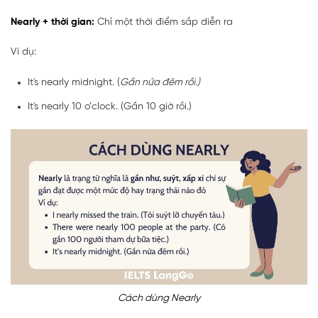
Nearly +
thời gian:
Chỉ một thời điểm sắp diễn ra
Ví dụ:
It's nearly midnight. (
Gần nửa đêm rồi.)
It's nearly 10 o’clock. (Gần 10 giờ rồi.)
Cách dùng Nearly