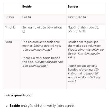
Beside
Besides
Từ loại
Giới từ
Giới từ, liên từ
Ý nghĩa
Bên cạnh, kề bên (về vị trí vật
Ngoài ra, thêm vào đó,
lý)
bên cạnh đó
Ví dụ
The children sat beside their
Besides her regular job,
mother.
(Những đứa trẻ ngồi
she works as a volunteer.
bên cạnh mẹ chúng.)
(Ngoài công việc chính, cô
ấy còn làm tình nguyện
viên.)
There is a small table beside
the bed.
(Có một cái bàn nhỏ
bên cạnh giường.)
I can't go out tonight.
Besides, it's raining.
(Tôi
không thể ra ngoài tối
nay. Hơn nữa, trời đang
mưa.)
Lưu ý quan trọng:
Beside
chủ yếu chỉ vị trí vật lý (bên cạnh).