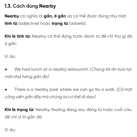
1.3.
Cách dùng
Nearby
Nearby
có nghĩa là
gần, ở gần
và có thể được dùng như một
tính từ
(adjective) hoặc
trạng từ
(adverb).
Khi là tính từ:
Nearby có thể đứng trước danh từ để chỉ thứ gì đó
ở gần.
Ví dụ:
● We had lunch at a nearby restaurant. (
Chúng tôi ăn trưa tại
một nhà hàng gần đó.)
● There is a nearby park where we can go for a walk.
(Có một
công viên gần đây mà chúng ta có thể đi dạo.)
Khi là trạng từ:
Nearby thường đứng sau động từ hoặc cuối câu
để chỉ vị trí gần đó.
Ví dụ: