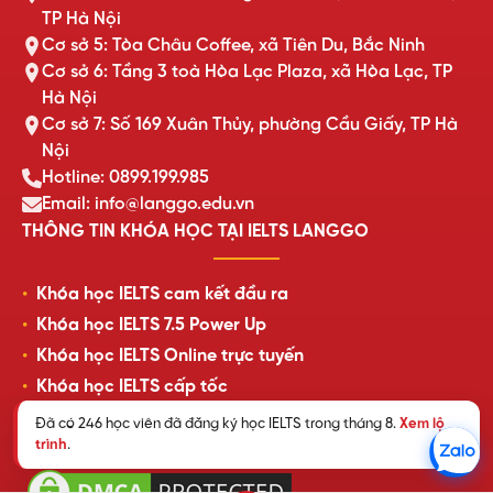
TP Hà Nội
Cơ sở 5: Tòa Châu Coffee, xã Tiên Du, Bắc Ninh
Cơ sở 6: Tầng 3 toà Hòa Lạc Plaza, xã Hòa Lạc, TP
Hà Nội
Cơ sở 7: Số 169 Xuân Thủy, phường Cầu Giấy, TP Hà
Nội
Hotline: 0899.199.985
Email: info@langgo.edu.vn
THÔNG TIN KHÓA HỌC TẠI IELTS LANGGO
Khóa học IELTS cam kết đầu ra
Khóa học IELTS 7.5 Power Up
Khóa học IELTS Online trực tuyến
Khóa học IELTS cấp tốc
Lịch khai giảng lớp học mới nhất
Đã có 246 học viên đã đăng ký học IELTS trong tháng 8.
Xem lộ
trình
.
Review của học viên LangGo