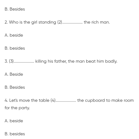
B. Besides
2. Who is the girl standing (2)
......................
the rich man.
A. beside
B. besides
3. (3)
......................
killing his father, the man beat him badly.
A. Beside
B. Besides
4. Let's move the table (4)
......................
the cupboard to make room
for the party.
A. beside
B. besides