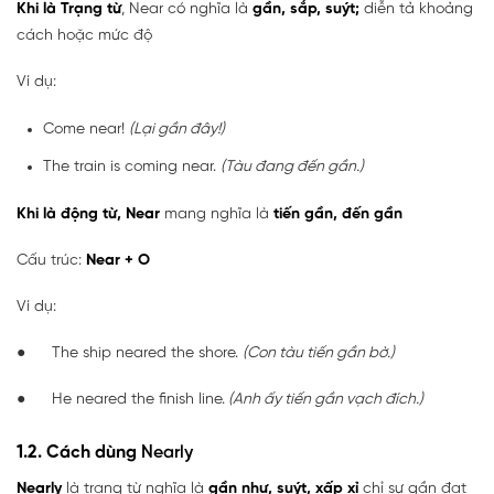
Khi là Trạng từ
, Near có nghĩa là
gần, sắp, suýt;
diễn tả khoảng
cách hoặc mức độ
Ví dụ:
Come near!
(Lại gần đây!)
The train is coming near.
(Tàu đang đến gần.)
Khi là động từ, Near
mang nghĩa là
tiến gần, đến gần
Cấu trúc:
Near + O
Ví dụ:
● The ship neared the shore.
(Con tàu tiến gần bờ.)
● He neared the finish line.
(Anh ấy tiến gần vạch đích.)
1.2. Cách dùng
Nearly
Nearly
là trạng từ nghĩa là
gần như, suýt, xấp xỉ
chỉ sự gần đạt