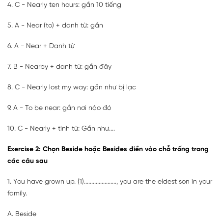
4. C - Nearly ten hours: gần 10 tiếng
5. A - Near (to) + danh từ: gần
6. A - Near + Danh từ
7. B - Nearby + danh từ: gần đây
8. C - Nearly lost my way: gần như bị lạc
9. A - To be near: gần nơi nào đó
10. C - Nearly + tính từ: Gần như....
Exercise 2: Chọn Beside hoặc Besides điền vào chỗ trống trong
các câu sau
1. You have grown up. (1)
......................
, you are the eldest son in your
family.
A. Beside