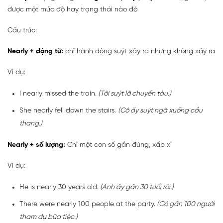
được một mức độ hay trạng thái nào đó
Cấu trúc:
Nearly + động từ:
chỉ hành động suýt xảy ra nhưng không xảy ra
Ví dụ:
I nearly missed the train.
(Tôi suýt lỡ chuyến tàu.)
She nearly fell down the stairs.
(Cô ấy suýt ngã xuống cầu
thang.)
Nearly + số lượng:
Chỉ một con số gần đúng, xấp xỉ
Ví dụ:
He is nearly 30 years old.
(Anh ấy gần 30 tuổi rồi.)
There were nearly 100 people at the party.
(Có gần 100 người
tham dự bữa tiệc.)