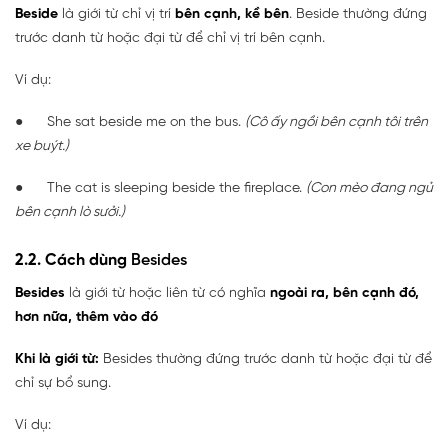
Beside
là giới từ chỉ vị trí
bên cạnh, kề bên
. Beside thường đứng
trước danh từ hoặc đại từ để chỉ vị trí bên cạnh.
Ví dụ:
● She sat beside me on the bus.
(Cô ấy ngồi bên cạnh tôi trên
xe buýt.)
● The cat is sleeping beside the fireplace.
(Con mèo đang ngủ
bên cạnh lò sưởi.)
2.2. Cách dùng
Besides
Besides
là giới từ hoặc liên từ có nghĩa
ngoài ra, bên cạnh đó,
hơn nữa, thêm vào đó
Khi là giới từ:
Besides thường đứng trước danh từ hoặc đại từ để
chỉ sự bổ sung.
Ví dụ: