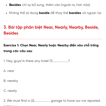
Besides
chỉ sự bổ sung, thêm vào (ngoài ra, hơn nữa).
Không thể sử dụng
beside
để thay thế
besides
và ngược lại.
3. Bài tập phân biệt Near, Nearly, Nearby, Beside,
Besides
Exercise 1: Chọn Near, Nearly hoặc Nearby điền vào chỗ trống
trong các câu sau
1. Hey, guys! Is there any hotel (1)
......................
?
A. near
B. nearby
C. nearly
2. We must find a (2)
......................
garage to have our car repaired