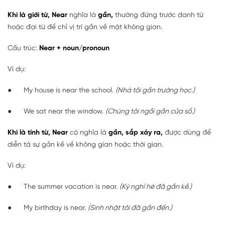
Khi là giới từ, Near
nghĩa là
gần,
thường đứng trước danh từ
hoặc đại từ để chỉ vị trí gần về mặt không gian.
Cấu trúc:
Near + noun/pronoun
Ví dụ:
● My house is near the school.
(Nhà tôi gần trường học.)
● We sat near the window.
(Chúng tôi ngồi gần cửa sổ.)
Khi là tính từ, Near
có nghĩa là
gần, sắp xảy ra,
được dùng để
diễn tả sự gần kề về không gian hoặc thời gian.
Ví dụ:
● The summer vacation is near.
(Kỳ nghỉ hè đã gần kề.)
● My birthday is near.
(Sinh nhật tôi đã gần đến.)