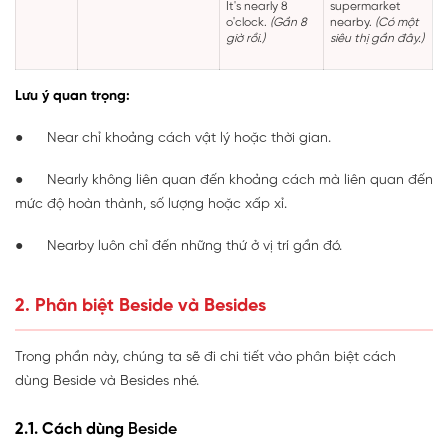
It's nearly 8
supermarket
o'clock.
(Gần 8
nearby.
(Có một
giờ rồi.)
siêu thị gần đây.)
Lưu ý quan trọng:
● Near chỉ khoảng cách vật lý hoặc thời gian.
● Nearly không liên quan đến khoảng cách mà liên quan đến
mức độ hoàn thành, số lượng hoặc xấp xỉ.
● Nearby luôn chỉ đến những thứ ở vị trí gần đó.
2. Phân biệt Beside và Besides
Trong phần này, chúng ta sẽ đi chi tiết vào phân biệt cách
dùng Beside và Besides nhé.
2.1. Cách dùng
Beside