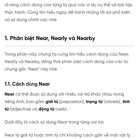
rõ ràng cách dùng của từng từ qua các ví dụ cụ thể và bài tập
thực hành. Cùng tìm hiểu ngay để tránh những lỗi sai phổ biến
và sử dụng chính xác nhé.
1. Phân biệt Near, Nearly và Nearby
Trong phần này, chúng ta cùng tìm hiểu cách dùng của Near,
Nearly và Nearby, đồng thời phân biệt cách dùng của các từ
chung gốc ‘Near’ này nhé.
1.1. Cách
dùng
Near
Near
có thể được sử dụng với nhiều vai trò khác nhau trong
tiếng Anh, bao gồm
giới từ
(preposition),
trạng từ
(adverb),
tính
từ
(adjective) và
động từ
(verb). ‘
Dưới đây là cách sử dụng Near trong từng vai trò:
Near là giới từ hoặc tính từ chỉ khoảng cách gần về mặt vật lý.