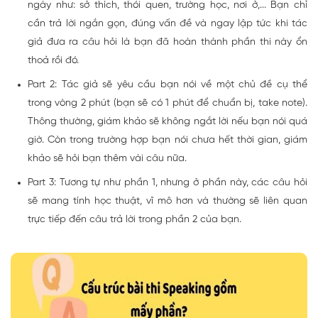
ngày như: sở thích, thói quen, trường học, nơi ở,... Bạn chỉ
cần trả lời ngắn gọn, đúng vấn đề và ngay lập tức khi tác
giả đưa ra câu hỏi là bạn đã hoàn thành phần thi này ổn
thoả rồi đó.
Part 2: Tác giả sẽ yêu cầu bạn nói về một chủ đề cụ thể
trong vòng 2 phút (bạn sẽ có 1 phút để chuẩn bị, take note).
Thông thường, giám khảo sẽ không ngắt lời nếu bạn nói quá
giờ. Còn trong trường hợp bạn nói chưa hết thời gian, giám
khảo sẽ hỏi bạn thêm vài câu nữa.
Part 3: Tương tự như phần 1, nhưng ở phần này, các câu hỏi
sẽ mang tính học thuật, vĩ mô hơn và thường sẽ liên quan
trực tiếp đến câu trả lời trong phần 2 của bạn.