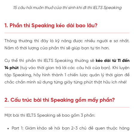
15 câu hỏi muôn thuở của thí sinh khi đi thi IELTS Speaking
1. Phần thi Speaking kéo dài bao lâu?
Thông thường thì đây là kỹ năng được nhiều người e sơ nhất.
Nắm rõ thời lượng của phần thi sẽ giúp bạn tự tin hơn.
Cụ thể thì phần thi IELTS Speaking thường sẽ
kéo dài từ 11 đến
14 phút
(tuỳ vào thời gian trả lời các câu hỏi của bạn). Khi luyện
tập Speaking, hãy hình thành 1 chiến lược quản lý thời gian để
chắc chắn mình sử dụng từng giây từng phút thật hữu ích nhé!
2. Cấu trúc bài thi Speaking gồm mấy phần?
Một bài thi IELTS Speaking sẽ bao gồm 3 phần:
Part 1: Giám khảo sẽ hỏi bạn 2-3 chủ đề quen thuộc hàng