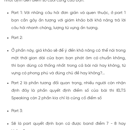
nhất định đến điểm số cuối cùng của bạn.
Part 1: Với những câu hỏi đơn giản và quen thuộc, ở part 1
bạn cần gây ấn tượng với giám khảo bởi khả năng trả lời
câu hỏi nhanh chóng, lượng từ vựng ấn tượng.
Part 2:
Ở phần này, giá khảo sẽ để ý đến khả năng có thể nói trong
một thời gian dài của bạn: bạn phát âm có chuẩn không,
thì bạn dùng có thống nhất trong cả bài nói hay không, từ
vựng có phong phú và đúng chủ đề hay không?...
Part 2 là phần tương đối quan trọng, nhiều người còn nhận
định đây là phần quyết định điểm số của bài thi IELTS
Speaking còn 2 phần kia chỉ là củng cố điểm số
Part 3:
Sẽ là part quyết định bạn có được band điểm 7 - 8 hay