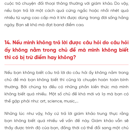
cuộc trò chuyện đối thoại thông thường với giám khảo. Do vậy,
nếu bạn trả lời một cách quá cứng ngắc hoặc nhồi nhét quá
nhiều từ vựng cao cấp mà ít khi được dùng trong đời sống hằng
ngày. Bạn sẽ khó mà đạt band điểm cao.
14. Nếu mình không trả lời được câu hỏi do câu hỏi
ấy không nằm trong chủ đề mà mình không biết
thì có bị trừ điểm hay không?
Nếu bạn không biết câu trả lời do câu hỏi ấy không nằm trong
chủ đề mà bạn không biết thì cũng là chuyện hoàn toàn bình
thường. Bởi chúng ta đều có những phần kiến thức mà mình
không biết quá nhiều. Một số chủ đề khá mới và lạ mà bạn có
thể gặp phải như: art, science, music,...
Những lúc như vậy, hãy cứ trả lời giám khảo trung thực rằng
bạn không biết quá nhiều về vấn đề này. Giám khảo vẫn sẽ
thấy được trình độ của bạn, đồng thời có thể đổi sang một chủ