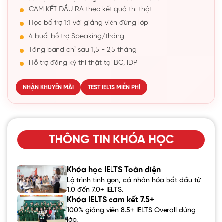
CAM KẾT ĐẦU RA theo kết quả thi thật
Học bổ trợ 1:1 với giảng viên đứng lớp
4 buổi bổ trợ Speaking/tháng
Tăng band chỉ sau 1,5 - 2,5 tháng
Hỗ trợ đăng ký thi thật tại BC, IDP
NHẬN KHUYẾN MÃI
TEST IELTS MIỄN PHÍ
THÔNG TIN KHÓA HỌC
Khóa học IELTS Toàn diện
Lộ trình tinh gọn, cá nhân hóa bắt đầu từ
1.0 đến 7.0+ IELTS.
Khóa IELTS cam kết 7.5+
100% giảng viên 8.5+ IELTS Overall đứng
lớp.