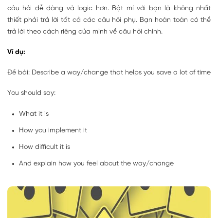
câu hỏi dễ dàng và logic hơn. Bật mí với bạn là không nhất
thiết phải trả lời tất cả các câu hỏi phụ. Bạn hoàn toàn có thể
trả lời theo cách riêng của mình về câu hỏi chính.
Ví dụ:
Đề bài: Describe a way/change that helps you save a lot of time
You should say:
What it is
How you implement it
How difficult it is
And explain how you feel about the way/change