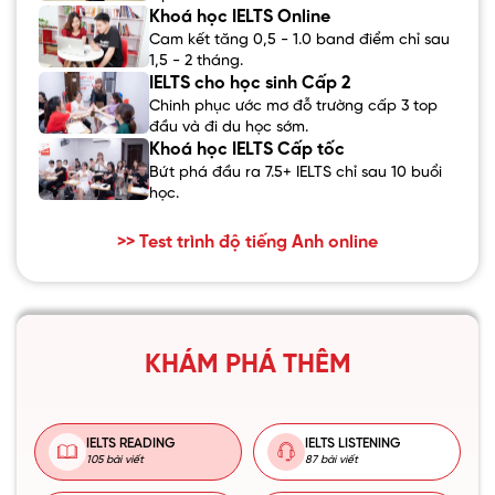
Khoá học IELTS Online
Cam kết tăng 0,5 - 1.0 band điểm chỉ sau
1,5 - 2 tháng.
IELTS cho học sinh Cấp 2
Chinh phục ước mơ đỗ trường cấp 3 top
đầu và đi du học sớm.
Khoá học IELTS Cấp tốc
Bứt phá đầu ra 7.5+ IELTS chỉ sau 10 buổi
học.
>> Test trình độ tiếng Anh online
KHÁM PHÁ THÊM
IELTS READING
IELTS LISTENING
105 bài viết
87 bài viết