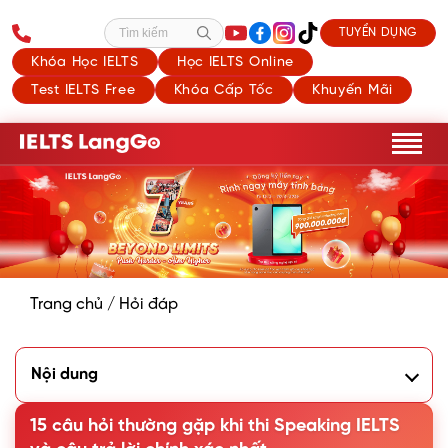
TUYỂN DỤNG
Tìm kiếm
Khóa Học IELTS
Học IELTS Online
Test IELTS Free
Khóa Cấp Tốc
Khuyến Mãi
Trang chủ
/
Hỏi đáp
Nội dung
1. Phần thi Speaking kéo dài bao lâu?
2. Cấu trúc bài thi Speaking gồm mấy phần?
15 câu hỏi thường gặp khi thi Speaking IELTS
3. Tiêu chí chấm điểm Speaking trong IELTS là gì?