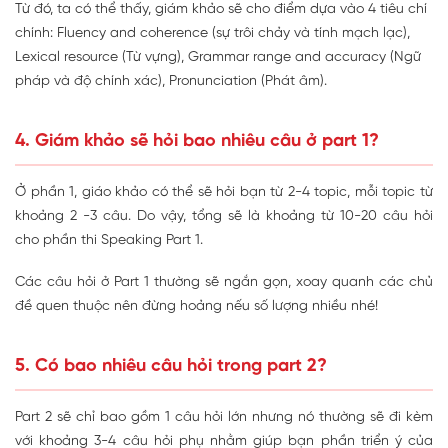
Từ đó, ta có thể thấy, giám khảo sẽ cho điểm dựa vào 4 tiêu chí
chính: Fluency and coherence (sự trôi chảy và tính mạch lạc),
Lexical resource (Từ vựng), Grammar range and accuracy (Ngữ
pháp và độ chính xác), Pronunciation (Phát âm).
4. Giám khảo sẽ hỏi bao nhiêu câu ở part 1?
Ở phần 1, giáo khảo có thể sẽ hỏi bạn từ 2-4 topic, mỗi topic từ
khoảng 2 -3 câu. Do vậy, tổng sẽ là khoảng từ 10-20 câu hỏi
cho phần thi Speaking Part 1.
Các câu hỏi ở Part 1 thường sẽ ngắn gọn, xoay quanh các chủ
đề quen thuộc nên đừng hoảng nếu số lượng nhiều nhé!
5. Có bao nhiêu câu hỏi trong part 2?
Part 2 sẽ chỉ bao gồm 1 câu hỏi lớn nhưng nó thường sẽ đi kèm
với khoảng 3-4 câu hỏi phụ nhằm giúp bạn phần triển ý của