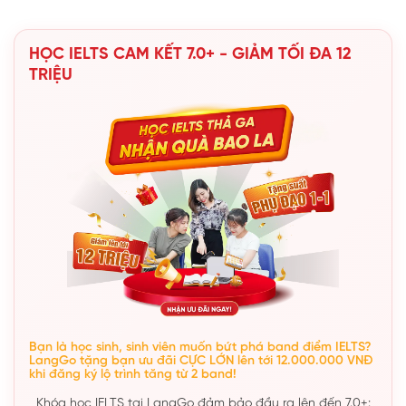
HỌC IELTS CAM KẾT 7.0+ - GIẢM TỐI ĐA 12
TRIỆU
Bạn là học sinh, sinh viên muốn bứt phá band điểm IELTS?
LangGo tặng bạn ưu đãi CỰC LỚN lên tới 12.000.000 VNĐ
khi đăng ký lộ trình tăng từ 2 band!
Khóa học IELTS tại LangGo đảm bảo đầu ra lên đến 7.0+: