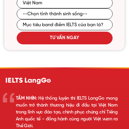
TƯ VẤN NGAY
TẦM NHÌN:
Hệ thống luyện thi IELTS LangGo mong
muốn trở thành thương hiệu đi đầu tại Việt Nam
trong lĩnh vực đào tạo, chinh phục chứng chỉ Tiếng
Anh quốc tế - đồng hành cùng người Việt vươn ra
Thế Giới.