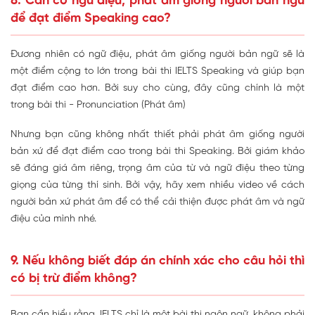
8. Cần có ngữ điệu, phát âm giống người bản ngữ
để đạt điểm Speaking cao?
Đương nhiên có ngữ điệu, phát âm giống người bản ngữ sẽ là
một điểm cộng to lớn trong bài thi IELTS Speaking và giúp bạn
đạt điểm cao hơn. Bởi suy cho cùng, đây cũng chính là một
trong bài thi - Pronunciation (Phát âm)
Nhưng bạn cũng không nhất thiết phải phát âm giống người
bản xứ để đạt điểm cao trong bài thi Speaking. Bởi giám khảo
sẽ đáng giá âm riêng, trọng âm của từ và ngữ điệu theo từng
giọng của từng thí sinh. Bởi vậy, hãy xem nhiều video về cách
người bản xứ phát âm để có thể cải thiện được phát âm và ngữ
điệu của mình nhé.
9. Nếu không biết đáp án chính xác cho câu hỏi thì
có bị trừ điểm không?
Bạn cần hiểu rằng, IELTS chỉ là một bài thi ngôn ngữ, không phải