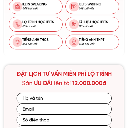
IELTS SPEAKING
IELTS WRITING
409 bài viết
148 bài viết
LỘ TRÌNH HỌC IELTS
TÀI LIỆU HỌC IELTS
65 bài viết
88 bài viết
TIẾNG ANH THCS
TIẾNG ANH THPT
663 bài viết
428 bài viết
ĐẶT LỊCH TƯ VẤN MIỄN PHÍ LỘ TRÌNH
Săn
ƯU ĐÃI
lên tới
12.000.000đ