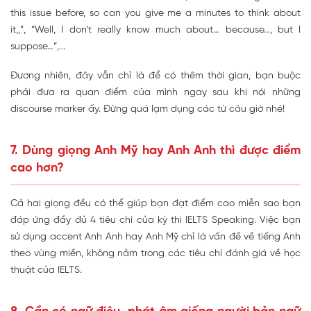
this issue before, so can you give me a minutes to think about
it,,”, “Well, I don’t really know much about… because…, but I
suppose…”,...
Đương nhiên, đây vẫn chỉ là để có thêm thời gian, bạn buộc
phải đưa ra quan điểm của mình ngay sau khi nói những
discourse marker ấy. Đừng quá lạm dụng các từ câu giờ nhé!
7. Dùng giọng Anh Mỹ hay Anh Anh thì được điểm
cao hơn?
Cả hai giọng đều có thể giúp bạn đạt điểm cao miễn sao bạn
đáp ứng đầy đủ 4 tiêu chí của kỳ thi IELTS Speaking. Việc bạn
sử dụng accent Anh Anh hay Anh Mỹ chỉ là vấn đề về tiếng Anh
theo vùng miền, không nằm trong các tiêu chí đánh giá về học
thuật của IELTS.