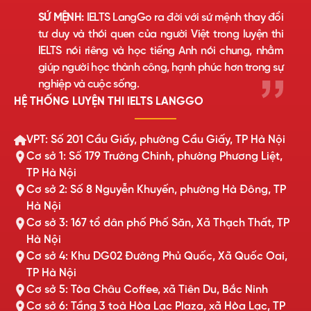
SỨ MỆNH:
IELTS LangGo ra đời với sứ mệnh thay đổi
tư duy và thói quen của người Việt trong luyện thi
IELTS nói riêng và học tiếng Anh nói chung, nhằm
giúp người học thành công, hạnh phúc hơn trong sự
nghiệp và cuộc sống.
HỆ THỐNG LUYỆN THI IELTS LANGGO
VPT: Số 201 Cầu Giấy, phường Cầu Giấy, TP Hà Nội
Cơ sở 1: Số 179 Trường Chinh, phường Phương Liệt,
TP Hà Nội
Cơ sở 2: Số 8 Nguyễn Khuyến, phường Hà Đông, TP
Hà Nội
Cơ sở 3: 167 tổ dân phố Phố Săn, Xã Thạch Thất, TP
Hà Nội
Cơ sở 4: Khu DG02 Đường Phủ Quốc, Xã Quốc Oai,
TP Hà Nội
Cơ sở 5: Tòa Châu Coffee, xã Tiên Du, Bắc Ninh
Cơ sở 6: Tầng 3 toà Hòa Lạc Plaza, xã Hòa Lạc, TP