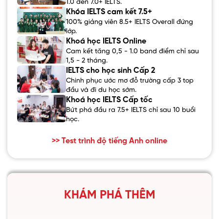
1.0 đến 7.0+ IELTS.
Khóa IELTS cam kết 7.5+
100% giảng viên 8.5+ IELTS Overall đứng
lớp.
Khoá học IELTS Online
Cam kết tăng 0,5 - 1.0 band điểm chỉ sau
1,5 - 2 tháng.
IELTS cho học sinh Cấp 2
Chinh phục ước mơ đỗ trường cấp 3 top
đầu và đi du học sớm.
Khoá học IELTS Cấp tốc
Bứt phá đầu ra 7.5+ IELTS chỉ sau 10 buổi
học.
>> Test trình độ tiếng Anh online
KHÁM PHÁ THÊM