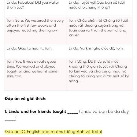
Linda: Fabulous! Did you water
Linda: Tuyệt vời! Các bạn có tưới
them too?
nước cho chúng không?
Tom: Sure. We watered them very
Tom: Chắc chắn rồi. Chúng tôi tưới
often the first few weeks and
nước rất thường xuyên trong vài
enjoyed watching them grow.
tuần đầu và thích thú xem chúng
lớn lên.
Linda: Glad to hear it, Tom.
Linda: Vui khi nghe điều đó, Tom.
Tom: Yes. It was a really good
Tom: Vâng. Đó thực sự là một
time. We worked and played
khoảng thời gian tuyệt vời. Chúng
together, and we learnt some
tôi làm việc và chơi cùng nhau, và
skills, too.
chúng tôi cũng học được một số kỹ
năng.
Đáp án và giải thích:
1. Linda and her friends taught _____
(Linda và bạn bè đã dạy
_____)
Đáp án: C. English and maths (tiếng Anh và toán)