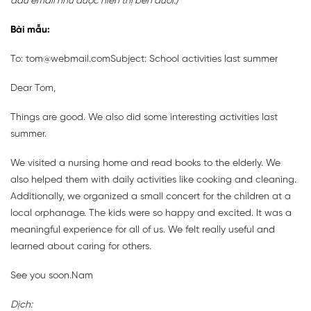
đầu email như được hiển thị bên dưới.)
Bài mẫu:
To: tom@webmail.com
Subject: School activities last summer
Dear Tom,
Things are good. We also did some interesting activities last
summer.
We visited a nursing home and read books to the elderly. We
also helped them with daily activities like cooking and cleaning.
Additionally, we organized a small concert for the children at a
local orphanage. The kids were so happy and excited. It was a
meaningful experience for all of us. We felt really useful and
learned about caring for others.
See you soon.
Nam
Dịch: