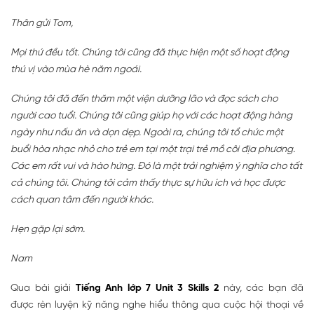
Thân gửi Tom,
Mọi thứ đều tốt. Chúng tôi cũng đã thực hiện một số hoạt động
thú vị vào mùa hè năm ngoái.
Chúng tôi đã đến thăm một viện dưỡng lão và đọc sách cho
người cao tuổi. Chúng tôi cũng giúp họ với các hoạt động hàng
ngày như nấu ăn và dọn dẹp. Ngoài ra, chúng tôi tổ chức một
buổi hòa nhạc nhỏ cho trẻ em tại một trại trẻ mồ côi địa phương.
Các em rất vui và hào hứng. Đó là một trải nghiệm ý nghĩa cho tất
cả chúng tôi. Chúng tôi cảm thấy thực sự hữu ích và học được
cách quan tâm đến người khác.
Hẹn gặp lại sớm.
Nam
Qua bài giải
Tiếng Anh lớp 7 Unit 3 Skills 2
này, các bạn đã
được rèn luyện kỹ năng nghe hiểu thông qua cuộc hội thoại về