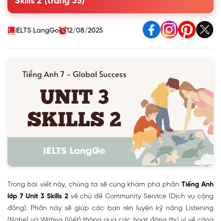
Skills 2 (trang 35)
activities last summer
3. Listen again and fill in each blank with no more than
TWO words
IELTS LangGo
12/08/2025
4. Writing - Read Tom's email to Nam about his school
activities last summer
Trong bài viết này, chúng ta sẽ cùng khám phá phần
Tiếng Anh
lớp 7 Unit 3 Skills 2
về chủ đề Community Service (Dịch vụ cộng
đồng). Phần này sẽ giúp các bạn rèn luyện kỹ năng Listening
(Nghe) và Writing (Viết) thông qua các hoạt động thú vị về công