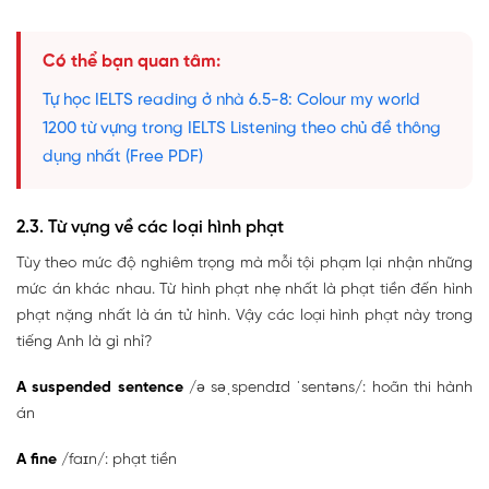
Có thể bạn quan tâm:
Tự học IELTS reading ở nhà 6.5-8: Colour my world
1200 từ vựng trong IELTS Listening theo chủ đề thông
dụng nhất (Free PDF)
2.3. Từ vựng về các loại hình phạt
Tùy theo mức độ nghiêm trọng mà mỗi tội phạm lại nhận những
mức án khác nhau. Từ hình phạt nhẹ nhất là phạt tiền đến hình
phạt nặng nhất là án tử hình. Vậy các loại hình phạt này trong
tiếng Anh là gì nhỉ?
A suspended sentence
/ə səˌspendɪd ˈsentəns/: hoãn thi hành
án
A fine
/faɪn/: phạt tiền