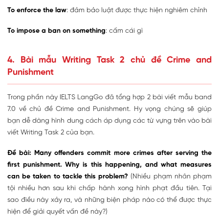
To enforce the law
: đảm bảo luật được thực hiện nghiêm chỉnh
To impose a ban on something
: cấm cái gì
4. Bài mẫu Writing Task 2 chủ đề Crime and
Punishment
Trong phần này IELTS LangGo đã tổng hợp 2 bài viết mẫu band
7.0 về chủ đề Crime and Punishment. Hy vọng chúng sẽ giúp
bạn dễ dàng hình dung cách áp dụng các từ vựng trên vào bài
viết Writing Task 2 của bạn.
Đề bài: Many offenders commit more crimes after serving the
first punishment. Why is this happening, and what measures
can be taken to tackle this problem?
(Nhiều phạm nhân phạm
tội nhiều hơn sau khi chấp hành xong hình phạt đầu tiên. Tại
sao điều này xảy ra, và những biện pháp nào có thể được thực
hiện để giải quyết vấn đề này?)