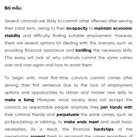
Bài mẫu:
Several criminals are likely to commit other offenses after serving
their initial term, owing to their
incapacity
to
maintain economic
stability
and difficulty finding suitable employment. However,
there are several options for dealing with this scenario, such as
providing financial assistance and
instilling
the necessary skills.
This essay will look at why criminals commit the same crimes
over and over again and how to avoid them.
To begin with, most first-time convicts commit crimes after
serving their first sentence due to the lack of employment
options and opportunities to retrain and master new skills to
make a living
. Moreover, since society does not accept the
convicts as respectable people anymore, they
join hands with
their criminal friends and
perpetuate
the same crimes, such as
pickpocketing or robbing, to
make ends meet
and avail basic
necessities. As a result, the financial
hardships
of the
perpetrators
prompt
them to recommit the crimes regardless of