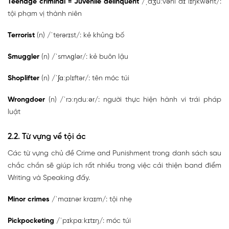
Teenage criminal = Juvenile delinquent
/ˌdʒuːvənl dɪˈlɪŋkwənt/:
tội phạm vị thành niên
Terrorist
(n) /ˈterərɪst/: kẻ khủng bố
Smuggler
(n) /ˈsmʌɡlər/: kẻ buôn lậu
Shoplifter
(n) /ˈʃɑːplɪftər/: tên móc túi
Wrongdoer
(n) /ˈrɔːŋduːər/: người thực hiện hành vi trái pháp
luật
2.2. Từ vựng về tội ác
Các từ vựng chủ đề Crime and Punishment trong danh sách sau
chắc chắn sẽ giúp ích rất nhiều trong việc cải thiện band điểm
Writing và Speaking đấy.
Minor crimes
/ˈmaɪnər kraɪm/: tội nhẹ
Pickpocketing
/ˈpɪkpɑːkɪtɪŋ/: móc túi