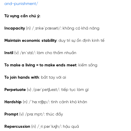
and-punishment/
Từ vựng cần chú ý:
Incapacity
(n) /ˌɪnkəˈpæsəti/: không có khả năng
Maintain economic stability
: duy trì sự ổn định kinh tế
Instil
(v) /ɪnˈstɪl/: làm cho thấm nhuần
To make a living = to make ends meet
: kiếm sống
To join hands with
: bắt tay với ai
Perpetuate
(v) /pərˈpetʃueɪt/: tiếp tục làm gì
Hardship
(n) /ˈhɑːrdʃɪp/: tình cảnh khó khăn
Prompt
(v) /prɑːmpt/: thúc đẩy
Repercussion
(n) /ˌriːpərˈkʌʃn/: hậu quả