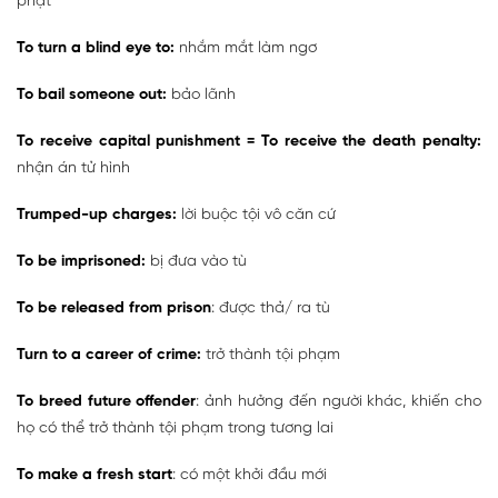
phạt
To turn a blind eye to:
nhắm mắt làm ngơ
To bail someone out:
bảo lãnh
To receive capital punishment = To receive the death penalty:
nhận án tử hình
Trumped-up charges:
lời buộc tội vô căn cứ
To be imprisoned:
bị đưa vào tù
To be released from prison
: được thả/ ra tù
Turn to a career of crime:
trở thành tội phạm
To breed future offender
: ảnh hưởng đến người khác, khiến cho
họ có thể trở thành tội phạm trong tương lai
To make a fresh start
: có một khởi đầu mới