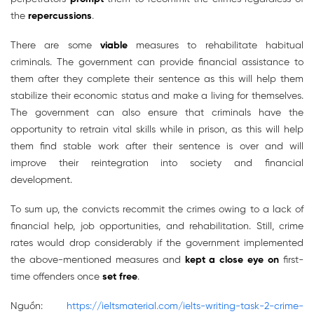
the
repercussions
.
There are some
viable
measures to rehabilitate habitual
criminals. The government can provide financial assistance to
them after they complete their sentence as this will help them
stabilize their economic status and make a living for themselves.
The government can also ensure that criminals have the
opportunity to retrain vital skills while in prison, as this will help
them find stable work after their sentence is over and will
improve their reintegration into society and financial
development.
To sum up, the convicts recommit the crimes owing to a lack of
financial help, job opportunities, and rehabilitation. Still, crime
rates would drop considerably if the government implemented
the above-mentioned measures and
kept a close eye on
first-
time offenders once
set free
.
Nguồn:
https://ieltsmaterial.com/ielts-writing-task-2-crime-