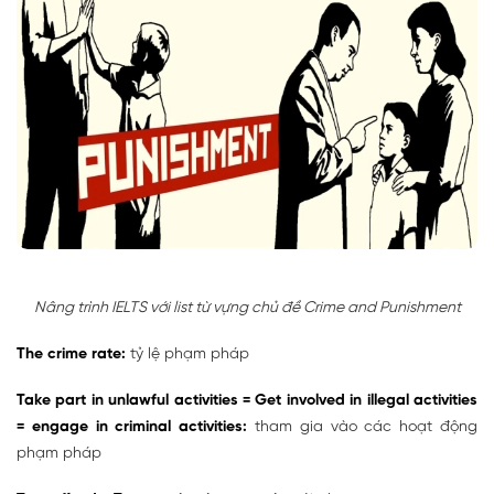
Nâng trình IELTS với list từ vựng chủ đề Crime and Punishment
The crime rate:
tỷ lệ phạm pháp
Take part in unlawful activities = Get involved in illegal activities
=
engage in criminal activities:
tham gia vào các hoạt động
phạm pháp