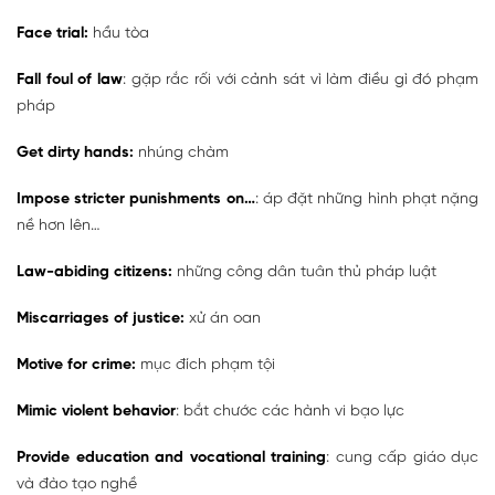
Face trial:
hầu tòa
Fall foul of law
: gặp rắc rối với cảnh sát vì làm điều gì đó phạm
pháp
Get dirty hands:
nhúng chàm
Impose stricter punishments on…
: áp đặt những hình phạt nặng
nề hơn lên…
Law-abiding citizens:
những công dân tuân thủ pháp luật
Miscarriages of justice:
xử án oan
Motive for crime:
mục đích phạm tội
Mimic violent behavior
: bắt chước các hành vi bạo lực
Provide education and vocational training
: cung cấp giáo dục
và đào tạo nghề