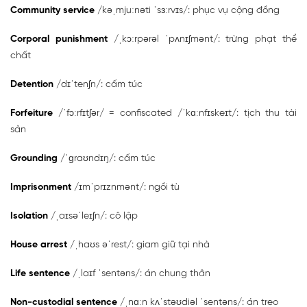
Community service
/kəˌmjuːnəti ˈsɜːrvɪs/: phục vụ cộng đồng
Corporal punishment
/ˌkɔːrpərəl ˈpʌnɪʃmənt/: trừng phạt thể
chất
Detention
/dɪˈtenʃn/: cấm túc
Forfeiture
/ˈfɔːrfɪtʃər/ = confiscated /ˈkɑːnfɪskeɪt/: tịch thu tài
sản
Grounding
/ˈɡraʊndɪŋ/: cấm túc
Imprisonment
/ɪmˈprɪznmənt/: ngồi tù
Isolation
/ˌaɪsəˈleɪʃn/: cô lập
House arrest
/ˌhaʊs əˈrest/: giam giữ tại nhà
Life sentence
/ˌlaɪf ˈsentəns/: án chung thân
Non-custodial sentence
/ˌnɑːn kʌˈstəʊdiəl ˈsentəns/: án treo