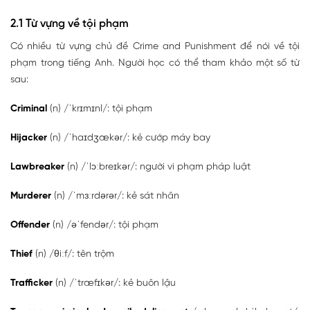
2.1 Từ vựng về tội phạm
Có nhiều từ vựng chủ đề Crime and Punishment để nói về tội
phạm trong tiếng Anh. Người học có thể tham khảo một số từ
sau:
Criminal
(n) /ˈkrɪmɪnl/: tội phạm
Hijacker
(n) /ˈhaɪdʒækər/: kẻ cướp máy bay
Lawbreaker
(n) /ˈlɔːbreɪkər/: người vi phạm pháp luật
Murderer
(n) /ˈmɜːrdərər/: kẻ sát nhân
Offender
(n) /əˈfendər/: tội phạm
Thief
(n) /θiːf/: tên trộm
Trafficker
(n) /ˈtræfɪkər/: kẻ buôn lậu