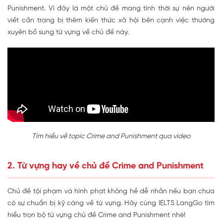
Punishment. Vì đây là một chủ đề mang tính thời sự nên người
viết cần trang bị thêm kiến thức xã hội bên cạnh việc thường
xuyên bổ sung từ vựng về chủ đề này.
Tìm hiểu về topic Crime and Punishment qua video
2. Từ vựng hay về chủ đề Crime and Punishment
Chủ đề tội phạm và hình phạt không hề dễ nhằn nếu bạn chưa
có sự chuẩn bị kỹ càng về từ vựng. Hãy cùng IELTS LangGo tìm
hiểu trọn bộ từ vựng chủ đề Crime and Punishment nhé!