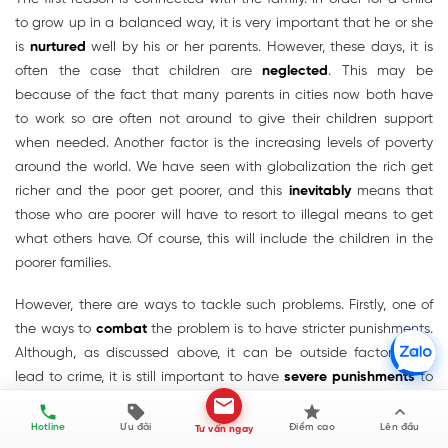
to grow up in a balanced way, it is very important that he or she
is
nurtured
well by his or her parents. However, these days, it is
often the case that children are
neglected
. This may be
because of the fact that many parents in cities now both have
to work so are often not around to give their children support
when needed. Another factor is the increasing levels of poverty
around the world. We have seen with globalization the rich get
richer and the poor get poorer, and this
inevitably
means that
those who are poorer will have to resort to illegal means to get
what others have. Of course, this will include the children in the
poorer families.
However, there are ways to tackle such problems. Firstly, one of
the ways to
combat
the problem is to have stricter punishments.
Although, as discussed above, it can be outside factors that
lead to crime, it is still important to have
severe punishments
to
deter teenagers from crime. All too often, because they are
young, the courts are too
lenient
. Parents also have to take more
Hotline
Ưu đãi
Điểm cao
Lên đầu
Tư vấn ngay