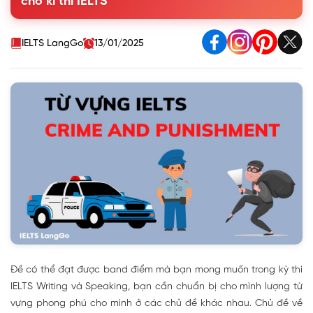
cho kì thi IELTS
qua
4. Bài mẫu Writing Task 2 chủ đề Crime and Punishment
IELTS LangGo
13/01/2025
Đề có thể đạt được band điểm mà bạn mong muốn trong kỳ thi
IELTS Writing và Speaking, bạn cần chuẩn bị cho mình lượng từ
vựng phong phú cho mình ở các chủ đề khác nhau. Chủ đề về