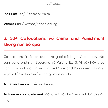
nốt nhạc
Innocent
(adj) /ˈɪnəsnt/: vô tội
Witness
(n) /ˈwɪtnəs/: nhân chứng
3. 50+ Collocations về Crime and Punishment
không nên bỏ qua
Collocations là tiêu chí quan trọng để đánh giá Vocabulary của
bạn trong phần thi Speaking và Writing IELTS. Vì vậy hãy thực
hành các collocation về chủ đề Crime and Punishment thường
xuyên để “ăn trọn” điểm của giám khảo nhé.
A criminal record:
tiền án tiền sự
Act/serve as a deterrent:
đóng vai trò như 1 sự cảnh báo/ngăn
chặn