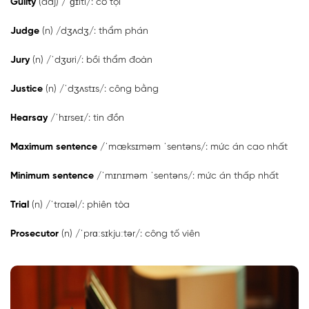
Guilty
(adj) /ˈɡɪlti/: có tội
Judge
(n) /dʒʌdʒ/: thẩm phán
Jury
(n) /ˈdʒʊri/: bồi thẩm đoàn
Justice
(n) /ˈdʒʌstɪs/: công bằng
Hearsay
/ˈhɪrseɪ/: tin đồn
Maximum sentence
/ˈmæksɪməm ˈsentəns/: mức án cao nhất
Minimum sentence
/ˈmɪnɪməm ˈsentəns/: mức án thấp nhất
Trial
(n) /ˈtraɪəl/: phiên tòa
Prosecutor
(n) /ˈprɑːsɪkjuːtər/: công tố viên