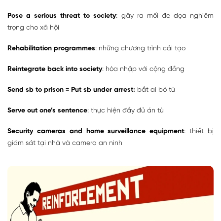
Pose a serious threat to society
: gây ra mối đe dọa nghiêm
trọng cho xã hội
Rehabilitation programmes
: những chương trình cải tạo
Reintegrate back into society
: hòa nhập với cộng đồng
Send sb to prison = Put sb under arrest:
bắt ai bỏ tù
Serve out one’s sentence
: thực hiện đầy đủ án tù
Security cameras and home surveillance equipment
: thiết bị
giám sát tại nhà và camera an ninh