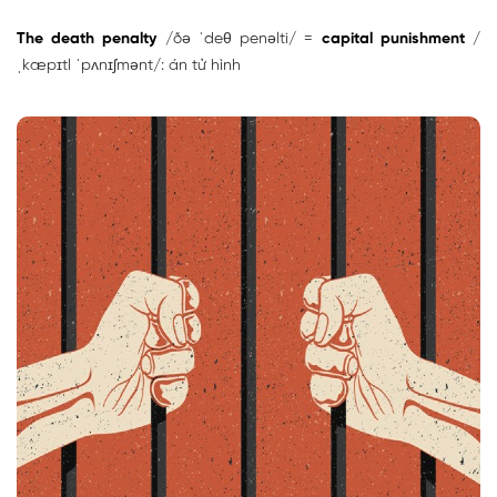
The death penalty
/ðə ˈdeθ penəlti/ =
capital punishment
/
ˌkæpɪtl ˈpʌnɪʃmənt/: án tử hình