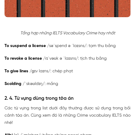
Tổng hợp những IELTS Vocabulary Crime hay nhất
To suspend a license
/səˈspend ə ˈlaɪsns/: tạm thu bằng
To revoke a license
/rɪˈvəʊk ə ˈlaɪsns/: tịch thu bằng
To give lines
/ɡɪv laɪns/: chép phạt
Scolding
/ˈskəʊldɪŋ/: mắng
2. 4. Từ vựng dùng trong tòa án
Các từ vựng trong list dưới đây thường được sử dụng trong bối
cảnh tòa án. Cùng xem đó là những Crime vocabulary IELTS nào
nhé!