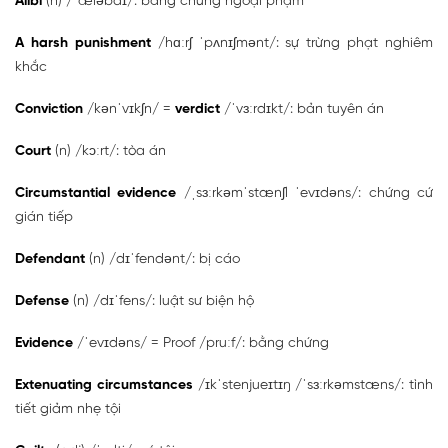
Alibi
(n) /ˈæləbaɪ/: bằng chứng ngoại phạm
A harsh punishment
/hɑːrʃ ˈpʌnɪʃmənt/: sự trừng phạt nghiêm
khắc
Conviction
/kənˈvɪkʃn/ =
verdict
/ˈvɜːrdɪkt/: bản tuyên án
Court
(n) /kɔːrt/: tòa án
Circumstantial evidence
/ˌsɜːrkəmˈstænʃl ˈevɪdəns/: chứng cứ
gián tiếp
Defendant
(n) /dɪˈfendənt/: bị cáo
Defense
(n) /dɪˈfens/: luật sư biện hộ
Evidence
/ˈevɪdəns/ = Proof /pruːf/: bằng chứng
Extenuating circumstances
/ɪkˈstenjueɪtɪŋ /ˈsɜːrkəmstæns/: tình
tiết giảm nhẹ tội