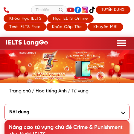
TUYỂN DỤNG
Tìm kiếm
Khóa Học IELTS
Học IELTS Online
Test IELTS Free
Khóa Cấp Tốc
Khuyến Mãi
Trang chủ
/
Học tiếng Anh
/
Từ vựng
Nội dung
1. Tổng quan về chủ đề Crime and Punishment trong IELTS
2. Từ vựng hay về chủ đề Crime and Punishment
Nâng cao từ vựng chủ đề Crime & Punishment
3. 50+ Collocations về Crime and Punishment không nên bỏ