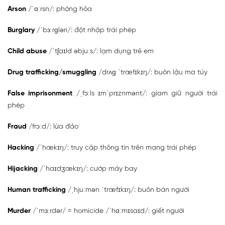
Arson
/ˈɑːrsn/: phóng hỏa
Burglary
/ˈbɜːrɡləri/: đột nhập trái phép
Child abuse
/ˈtʃaɪld əbjuːs/: lạm dụng trẻ em
Drug trafficking/smuggling
/drʌɡ ˈtræfɪkɪŋ/: buôn lậu ma túy
False imprisonment
/ˌfɔːls ɪmˈprɪznmənt/: giam giữ người trái
phép
Fraud
/frɔːd/: lừa đảo
Hacking
/ˈhækɪŋ/: truy cập thông tin trên mạng trái phép
Hijacking
/ˈhaɪdʒækɪŋ/: cướp máy bay
Human trafficking
/ˌhjuːmən ˈtræfɪkɪŋ/: buôn bán người
Murder
/ˈmɜːrdər/ = homicide /ˈhɑːmɪsaɪd/: giết người