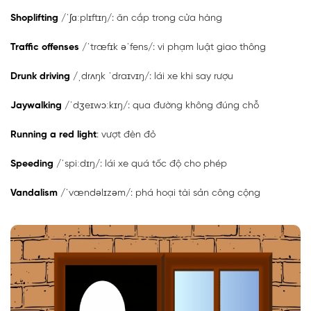
Shoplifting
/ˈʃɑːplɪftɪŋ/: ăn cắp trong cửa hàng
Traffic offenses
/ˈtræfɪk əˈfens/: vi phạm luật giao thông
Drunk driving
/ˌdrʌŋk ˈdraɪvɪŋ/: lái xe khi say rượu
Jaywalking
/ˈdʒeɪwɔːkɪŋ/: qua đường không đúng chỗ
Running a red light
: vượt đèn đỏ
Speeding
/ˈspiːdɪŋ/: lái xe quá tốc độ cho phép
Vandalism
/ˈvændəlɪzəm/: phá hoại tài sản công cộng