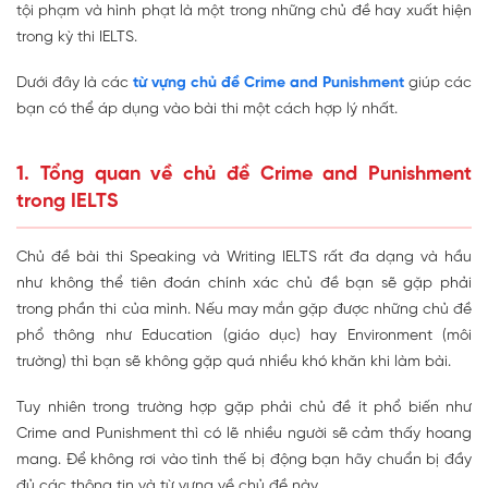
tội phạm và hình phạt là một trong những chủ đề hay xuất hiện
trong kỳ thi IELTS.
Dưới đây là các
từ vựng chủ đề Crime and Punishment
giúp các
bạn có thể áp dụng vào bài thi một cách hợp lý nhất.
1. Tổng quan về chủ đề Crime and Punishment
trong IELTS
Chủ đề bài thi Speaking và Writing IELTS rất đa dạng và hầu
như không thể tiên đoán chính xác chủ đề bạn sẽ gặp phải
trong phần thi của mình. Nếu may mắn gặp được những chủ đề
phổ thông như Education (giáo dục) hay Environment (môi
trường) thì bạn sẽ không gặp quá nhiều khó khăn khi làm bài.
Tuy nhiên trong trường hợp gặp phải chủ đề ít phổ biến như
Crime and Punishment thì có lẽ nhiều người sẽ cảm thấy hoang
mang. Để không rơi vào tình thế bị động bạn hãy chuẩn bị đầy
đủ các thông tin và từ vựng về chủ đề này.