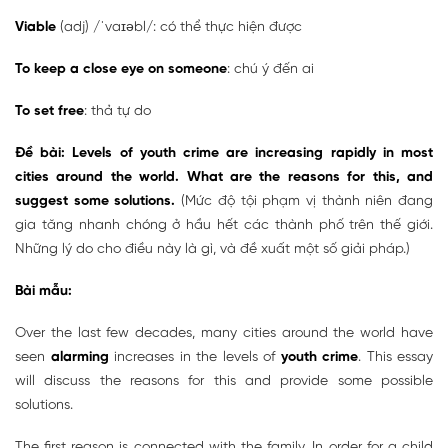
Viable
(adj) /ˈvaɪəbl/: có thể thực hiện được
To keep a close eye on someone
: chú ý đến ai
To set free
: thả tự do
Đề bài: Levels of youth crime are increasing rapidly in most
cities around the world. What are the reasons for this, and
suggest some solutions.
(Mức độ tội phạm vị thành niên đang
gia tăng nhanh chóng ở hầu hết các thành phố trên thế giới.
Những lý do cho điều này là gì, và đề xuất một số giải pháp.)
Bài mẫu:
Over the last few decades, many cities around the world have
seen
alarming
increases in the levels of
youth crime
. This essay
will discuss the reasons for this and provide some possible
solutions.
The first reason is connected with the family. In order for a child