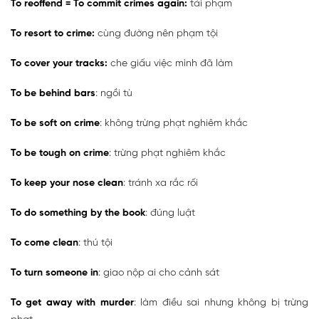
To reoffend = To commit crimes again:
tái phạm
To resort to crime:
cùng đường nên phạm tội
To cover your tracks:
che giấu việc mình đã làm
To be behind bars
: ngồi tù
To be soft on crime
: không trừng phạt nghiêm khắc
To be tough on crime
: trừng phạt nghiêm khắc
To keep your nose clean
: tránh xa rắc rối
To do something by the book
: đúng luật
To come clean
: thú tội
To turn someone in
: giao nộp ai cho cảnh sát
To get away with murder
: làm điều sai nhưng không bị trừng