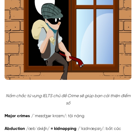
Nắm chắc từ vựng IELTS chủ đề Crime sẽ giúp bạn cải thiện điểm
số
Major crimes
/ˈmeɪdʒər kraɪm/: tội nặng
Abduction
/æbˈdʌkʃn/
= kidnapping
/ˈkɪdnæpɪŋ/: bắt cóc