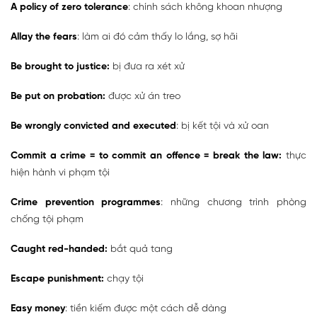
A policy of zero tolerance
: chính sách không khoan nhượng
Allay the fears
: làm ai đó cảm thấy lo lắng, sợ hãi
Be brought to justice:
bị đưa ra xét xử
Be put on probation:
được xử án treo
Be wrongly convicted and executed
: bị kết tội và xử oan
Commit a crime = to commit an offence = break the law:
thực
hiện hành vi phạm tội
Crime prevention programmes
: những chương trình phòng
chống tội phạm
Caught red-handed:
bắt quả tang
Escape punishment:
chạy tội
Easy money
: tiền kiếm được một cách dễ dàng