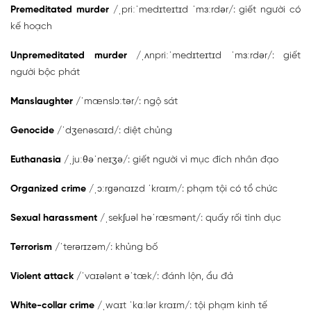
Premeditated murder
/ˌpriːˈmedɪteɪtɪd ˈmɜːrdər/: giết người có
kế hoạch
Unpremeditated murder
/ˌʌnpriːˈmedɪteɪtɪd ˈmɜːrdər/: giết
người bộc phát
Manslaughter
/ˈmænslɔːtər/: ngộ sát
Genocide
/ˈdʒenəsaɪd/: diệt chủng
Euthanasia
/ˌjuːθəˈneɪʒə/: giết người vì mục đích nhân đạo
Organized crime
/ˌɔːrɡənaɪzd ˈkraɪm/: phạm tội có tổ chức
Sexual harassment
/ˌsekʃuəl həˈræsmənt/: quấy rối tình dục
Terrorism
/ˈterərɪzəm/: khủng bố
Violent attack
/ˈvaɪələnt əˈtæk/: đánh lộn, ẩu đả
White-collar crime
/ˌwaɪt ˈkɑːlər kraɪm/: tội phạm kinh tế