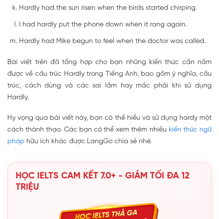
Hardly had the sun risen when the birds started chirping.
I had hardly put the phone down when it rang again.
Hardly had Mike begun to feel when the doctor was called.
Bài viết trên đã tổng hợp cho bạn những kiến thức cần nắm
được về cấu trúc Hardly trong Tiếng Anh, bao gồm ý nghĩa, cấu
trúc, cách dùng và các sai lầm hay mắc phải khi sử dụng
Hardly.
Hy vọng qua bài viết này, bạn có thể hiểu và sử dụng hardy một
cách thành thạo. Các bạn có thể xem thêm nhiều
kiến thức ngữ
pháp
hữu ích khác được LangGo chia sẻ nhé.
HỌC IELTS CAM KẾT 7.0+ - GIẢM TỐI ĐA 12
TRIỆU