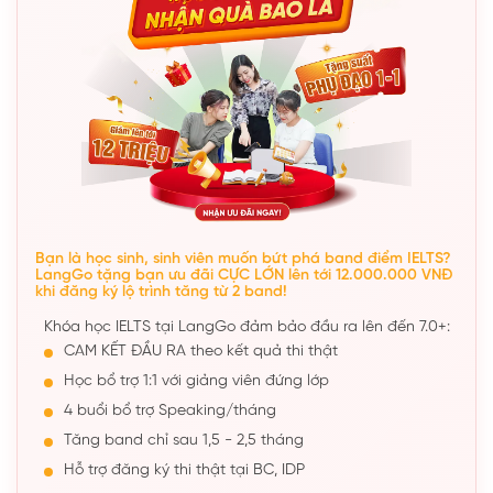
Bạn là học sinh, sinh viên muốn bứt phá band điểm IELTS?
LangGo tặng bạn ưu đãi CỰC LỚN lên tới 12.000.000 VNĐ
khi đăng ký lộ trình tăng từ 2 band!
Khóa học IELTS tại LangGo đảm bảo đầu ra lên đến 7.0+:
CAM KẾT ĐẦU RA theo kết quả thi thật
Học bổ trợ 1:1 với giảng viên đứng lớp
4 buổi bổ trợ Speaking/tháng
Tăng band chỉ sau 1,5 - 2,5 tháng
Hỗ trợ đăng ký thi thật tại BC, IDP