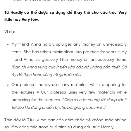
có lúc nào mà thời tiết trở nên lạnh tê tái cả.)
Từ Hardly có thể được sử dụng để thay thế cho cấu trúc Very
little hay Very few.
Ví dụ:
My friend Anna
hardly
splurges any money on unnecessary
items. She has taken minimalism into practice for years = My
friend Anna slurges very little money on unnecessary items.
(Bạn tôi Anna vung cực ít tiền vào các đồ không cần thiết. Cô
ấy đã thực hành sống tối giản lâu rồi.)
Our professor hardly uses any materials while preparing for
the lectures = Our professor uses very few materials while
preparing for the lectures.
(Giáo sư của chúng tôi dùng rất ít
tài liệu khi đang chuẩn bị cho bài giảng của mình.)
Trên đây là 3 lưu ý mà bạn cần nắm chắc để không mắc những
sai lầm đáng tiếc trong quá trình sử dụng cấu trúc Hardly.