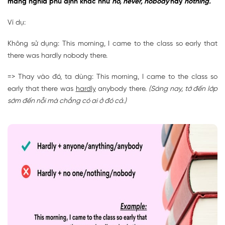
mang nghĩa phủ định khác như
no, never, nobody
hay
nothing.
Ví dụ:
Không sử dụng: This morning, I came to the class so early that
there was hardly nobody there.
=> Thay vào đó, ta dùng: This morning, I came to the class so
early that there was
hardly
anybody there.
(Sáng nay, tớ đến lớp
sớm đến nỗi mà chẳng có ai ở đó cả.)