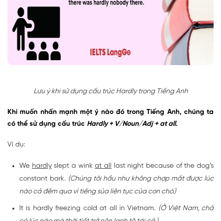
Lưu ý khi sử dụng cấu trúc Hardly trong Tiếng Anh
Khi muốn nhấn mạnh một ý nào đó trong Tiếng Anh, chúng ta
có thể sử dụng cấu trúc
Hardly + V/Noun/Adj + at all.
Ví dụ:
We
hardly
slept a wink
at all
last night because of the dog’s
constant bark.
(Chúng tôi hầu như không chợp mắt được lúc
nào cả đêm qua vì tiếng sủa liên tục của con chó.)
It is hardly freezing cold at all in Vietnam.
(Ở Việt Nam, chả