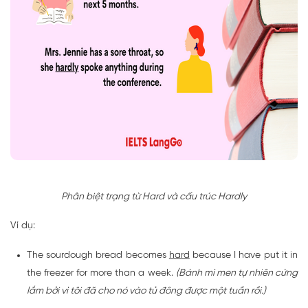
Phân biệt trạng từ Hard và cấu trúc Hardly
Ví dụ:
The sourdough bread becomes
hard
because I have put it in
the freezer for more than a week.
(Bánh mì men tự nhiên cứng
lắm bởi vì tôi đã cho nó vào tủ đông được một tuần rồi.)