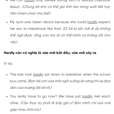
We can
hardly
stay awake during such a tedious Literature
lesson.
(Chúng tôi khó có thể giữ tỉnh táo trong suốt tiết học
Văn nhàm chán như thế.)
My aunt was taken aback because she could
hardly
expect
her son to misbehave like that.
(Dì tôi bị sốc bởi dì ấy không
thể ngờ được rằng con trai dì có thể hành xử không tốt như
vậy.)
Hardly còn có nghĩa là vừa mới bắt đầu, vừa mới xảy ra
.
Ví dụ:
The kids had
hardly
sat down to breakfast when the school
bus came.
(Bọn trẻ con vừa mới ngồi xuống ăn sáng thì xe đưa
đón của trường đã tới rồi.)
You really have to go now? We have just
hardly
met each
other.
(Cậu thực sự phải đi bây giờ ư? Bọn mình chỉ vừa mới
gặp nhau thôi mà.)