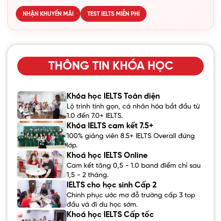
NHẬN KHUYẾN MÃI
TEST IELTS MIỄN PHÍ
THÔNG TIN KHÓA HỌC
Khóa học IELTS Toàn diện
Lộ trình tinh gọn, cá nhân hóa bắt đầu từ
1.0 đến 7.0+ IELTS.
Khóa IELTS cam kết 7.5+
100% giảng viên 8.5+ IELTS Overall đứng
lớp.
Khoá học IELTS Online
Cam kết tăng 0,5 - 1.0 band điểm chỉ sau
1,5 - 2 tháng.
IELTS cho học sinh Cấp 2
Chinh phục ước mơ đỗ trường cấp 3 top
đầu và đi du học sớm.
Khoá học IELTS Cấp tốc