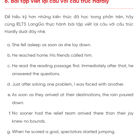
6. Bài tập viết lại câu với cấu trúc Hardly
Để hiểu kỹ hơn những kiến thức đã học trong phần trên, hãy
cùng IELTS LangGo thực hành bài tập viết lại câu với cấu trúc
Hardly dưới đây nhé.
She fell asleep as soon as she lay down.
He reached home. His friends called him.
He read the reading passage first. Immediately after that, he
answered the questions.
Just after solving one problem, I was faced with another.
As soon as they arrived at their destinations, the rain poured
down.
No sooner had the relief team arrived there than their joy
knew no bounds.
When he scored a goal, spectators started jumping.