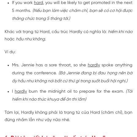
If you work
hard
, you will be likely to get promoted in the next
5 months.
(Nếu bạn làm việc chăm chỉ, bạn sẽ có cơ hội được
thăng chức trong 5 tháng tới.)
Khác với trạng từ Hard, cấu trúc Hardly có nghĩa là:
hiếm khi nào
hoặc
hầu như không.
Ví dụ:
Mrs. Jennie has a sore throat, so she
hardly
spoke anything
during the conference.
(Bà Jennie đang bị đau họng nên bà
ấy hầu như không nói bất cứ thứ gì trong suốt buổi hội nghị.)
I
hardly
burn the midnight oil to prepare for the exam.
(Tôi
hiếm khi nào thức khuya để ôn thi lắm)
Tóm lại, Hardly không phải là trạng từ của Hard (chăm chỉ), bạn
đừng nhầm lẫn như vậy nữa nhé.