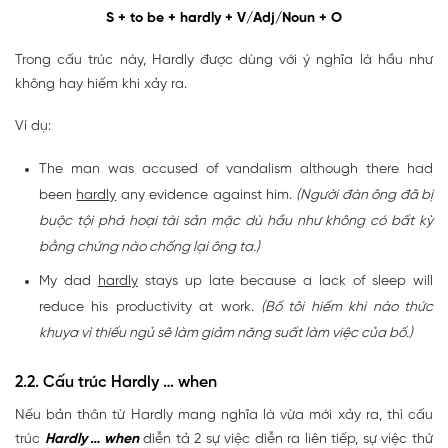
S + to be + hardly + V/Adj/Noun + O
Trong cấu trúc này, Hardly được dùng với ý nghĩa là hầu như
không hay hiếm khi xảy ra.
Ví dụ:
The man was accused of vandalism although there had
been
hardly
any evidence against him.
(Người đàn ông đã bị
buộc tội phá hoại tài sản mặc dù hầu như không có bất kỳ
bằng chứng nào chống lại ông ta.)
My dad
hardly
stays up late because a lack of sleep will
reduce his productivity at work.
(Bố tôi hiếm khi nào thức
khuya vì thiếu ngủ sẽ làm giảm năng suất làm việc của bố.)
2.2. Cấu trúc Hardly … when
Nếu bản thân từ Hardly mang nghĩa là vừa mới xảy ra, thì cấu
trúc
Hardly … when
diễn tả 2 sự việc diễn ra liên tiếp, sự việc thứ