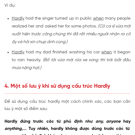
Ví dụ:
Hardly
had the singer turned up in public
when
many people
realized her and asked her for some photos.
(Cô ca sĩ vừa mới
xuất hiện trước công chúng thì đã rất nhiều người nhận ra cô
ấy và hỏi xin chụp ảnh cùng.)
Hardly
had my dad finished washing his car
when
it began
to rain heavily.
(Bố tôi vừa mới rửa xe xong thì trời bắt đầu
mưa nặng hạt.)
4. Một số lưu ý khi sử dụng cấu trúc Hardly
Để sử dụng cấu trúc hardly một cách chính xác, các bạn cần
lưu ý một số điểm sau:
Hardly đứng trước các từ phủ định như
any, anyone
hay
anything,...
Tuy nhiên, hardly không được dùng trước các từ