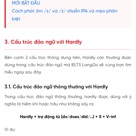
MỚI BẮT ĐẦU
Cách phát âm /s/ và /z/ chuẩn IPA và mẹo phân
biệt
3. Cấu trúc đảo ngữ với Hardly
Bên cạnh 2 cấu trúc thông dụng trên, Hardly còn thường được
dùng trong cấu trúc đảo ngữ mà IELTS LangGo sẽ cùng bạn tìm
hiểu ngay sau đây.
3.1. Cấu trúc đảo ngữ thông thường với Hardly
Trong cấu trúc đảo ngữ thông thường, hardly được dùng với ý
nghĩa là hiếm khi hoặc hầu như không xảy ra:
Hardly + trợ động từ (do/does/did/…) + S + V-inf
Ví dụ: