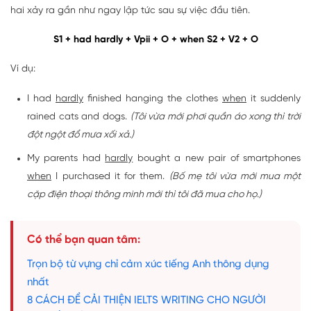
hai xảy ra gần như ngay lập tức sau sự việc đầu tiên.
S1 + had hardly + Vpii + O + when S2 + V2 + O
Ví dụ:
I had
hardly
finished hanging the clothes
when
it suddenly
rained cats and dogs.
(Tôi vừa mới phơi quần áo xong thì trời
đột ngột đổ mưa xối xả.)
My parents had
hardly
bought a new pair of smartphones
when
I purchased it for them.
(Bố mẹ tôi vừa mới mua một
cặp điện thoại thông minh mới thì tôi đã mua cho họ.)
Có thể bạn quan tâm:
Trọn bộ từ vựng chỉ cảm xúc tiếng Anh thông dụng
nhất
8 CÁCH ĐỂ CẢI THIỆN IELTS WRITING CHO NGƯỜI