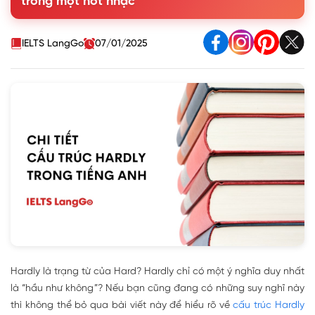
trong một nốt nhạc
4. Một số lưu ý khi sử dụng cấu trúc Hardly
5. Hardly là trạng từ của Hard?
6. Bài tập viết lại câu với cấu trúc Hardly
IELTS LangGo
07/01/2025
Hardly là trạng từ của Hard? Hardly chỉ có một ý nghĩa duy nhất
là “hầu như không”? Nếu bạn cũng đang có những suy nghĩ này
thì không thể bỏ qua bài viết này để hiểu rõ về
cấu trúc Hardly