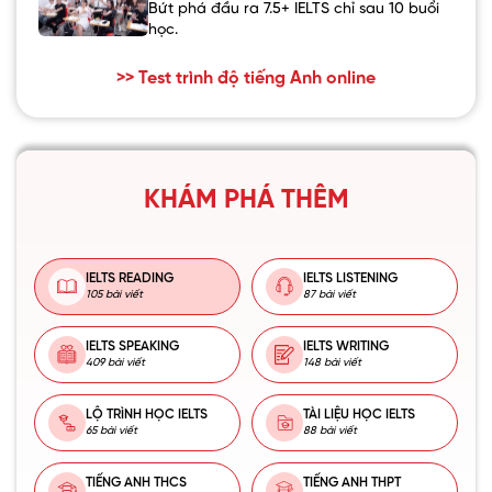
Bứt phá đầu ra 7.5+ IELTS chỉ sau 10 buổi
học.
>> Test trình độ tiếng Anh online
KHÁM PHÁ THÊM
IELTS READING
IELTS LISTENING
105 bài viết
87 bài viết
IELTS SPEAKING
IELTS WRITING
409 bài viết
148 bài viết
LỘ TRÌNH HỌC IELTS
TÀI LIỆU HỌC IELTS
65 bài viết
88 bài viết
TIẾNG ANH THCS
TIẾNG ANH THPT