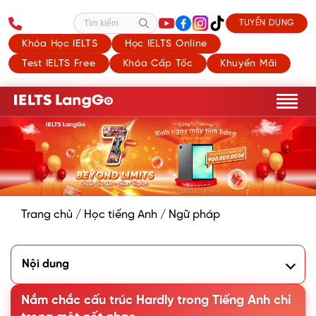
TUYỂN DỤNG
Tìm kiếm
Khóa Học IELTS
Học IELTS Online
Test IELTS Free
Khóa Cấp Tốc
Khuyến Mãi
Trang chủ
/
Học tiếng Anh
/
Ngữ pháp
Nội dung
1. Ý nghĩa và chức năng của Hardly trong Tiếng Anh
2. Cấu trúc với Hardly trong Tiếng Anh
Nắm chắc cấu trúc Hardly trong Tiếng Anh chỉ
3. Cấu trúc đảo ngữ với Hardly