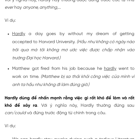
Với ý nghĩa này, hardly này thường được dùng trước các từ như
ever
hay
anyone, anything,...
Ví dụ:
Hardly
a day goes by without my dream of getting
accepted to Harvard University.
(Hầu như không có ngày nào
trôi qua mà tôi không mơ ước việc được chấp nhận vào
trường Đại học Harvard.)
Matthew got fired from his job because he
hardly
went to
work on time.
(Matthew bị sa thải khỏi công việc của mình vì
anh ta hầu như không đi làm đúng giờ.)
Hardly dùng để nhấn mạnh rằng việc gì rất khó để làm và rất
khó để xảy ra
. Với ý nghĩa này, Hardly thường đứng sau
can/could
và đứng trước động từ chính trong câu.
Ví dụ: