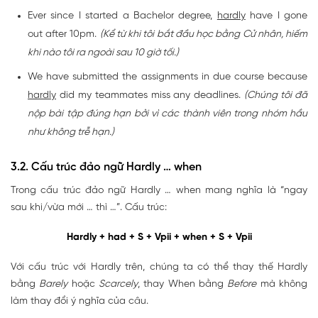
Ever since I started a Bachelor degree,
hardly
have I gone
out after 10pm.
(Kể từ khi tôi bắt đầu học bằng Cử nhân, hiếm
khi nào tôi ra ngoài sau 10 giờ tối.)
We have submitted the assignments in due course because
hardly
did my teammates miss any deadlines.
(Chúng tôi đã
nộp bài tập đúng hạn bởi vì các thành viên trong nhóm hầu
như không trễ hạn.)
3.2. Cấu trúc đảo ngữ Hardly … when
Trong cấu trúc đảo ngữ Hardly … when mang nghĩa là “ngay
sau khi/vừa mới … thì …”. Cấu trúc:
Hardly + had + S + Vpii + when + S + Vpii
Với cấu trúc với Hardly trên, chúng ta có thể thay thế Hardly
bằng
Barely
hoặc
Scarcely
, thay When bằng
Before
mà không
làm thay đổi ý nghĩa của câu.