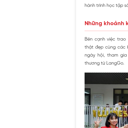
hành trình học tập sắ
Những khoảnh k
Bên cạnh việc tra
thật đẹp cùng các 
ngày hội, tham gi
thương từ LangGo.