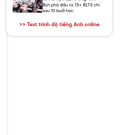
Bứt phá đầu ra 7.5+ IELTS chỉ
sau 10 buổi học.
>> Test trình độ tiếng Anh online