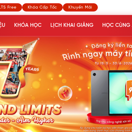
LTS Free
Khóa Cấp Tốc
Khuyến Mãi
ỆU
KHÓA HỌC
LỊCH KHAI GIẢNG
HỌC CÙNG 