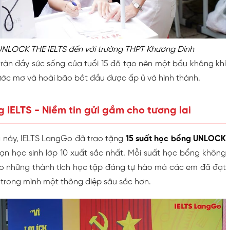
NLOCK THE IELTS đến với trường THPT Khương Đình
tràn đầy sức sống của tuổi 15 đã tạo nên một bầu không khí
 ước mơ và hoài bão bắt đầu được ấp ủ và hình thành.
g IELTS - Niềm tin gửi gắm cho tương lai
ĩa này, IELTS LangGo đã trao tặng
15 suất học bổng UNLOCK
n học sinh lớp 10 xuất sắc nhất. Mỗi suất học bổng không
cho những thành tích học tập đáng tự hào mà các em đã đạt
rong mình một thông điệp sâu sắc hơn.