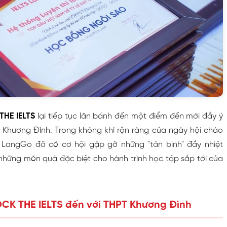
HE IELTS
lại tiếp tục lăn bánh đến một điểm đến mới đầy ý
 Khương Đình. Trong không khí rộn ràng của ngày hội chào
 LangGo đã có cơ hội gặp gỡ những "tân binh" đầy nhiệt
hững món quà đặc biệt cho hành trình học tập sắp tới của
OCK THE IELTS đến với THPT Khương Đình