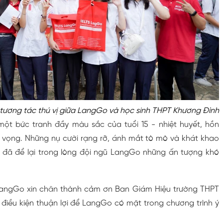
ương tác thú vị giữa LangGo và học sinh THPT Khương Đình
ột bức tranh đầy màu sắc của tuổi 15 - nhiệt huyết, hồn
y vọng. Những nụ cười rạng rỡ, ánh mắt tò mò và khát khao
 đã để lại trong lòng đội ngũ LangGo những ấn tượng khó
 LangGo xin chân thành cảm ơn Ban Giám Hiệu trường THPT
điều kiện thuận lợi để LangGo có mặt trong chương trình ý