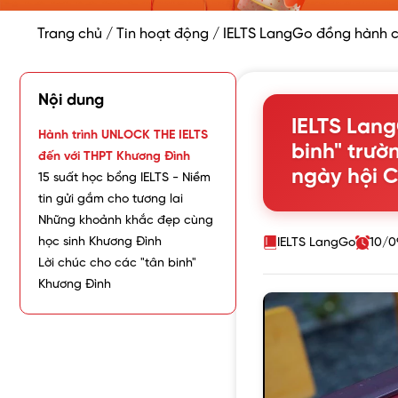
Trang chủ
/
Tin hoạt động
/
IELTS LangGo đồng hành cù
Nội dung
IELTS Lan
Hành trình UNLOCK THE IELTS
binh" trườ
đến với THPT Khương Đình
ngày hội 
15 suất học bổng IELTS - Niềm
tin gửi gắm cho tương lai
Những khoảnh khắc đẹp cùng
học sinh Khương Đình
IELTS LangGo
10/0
Lời chúc cho các "tân binh"
Khương Đình