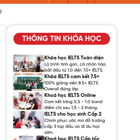
0
THÔNG TIN KHÓA HỌC
Khóa học IELTS Toàn diện
Lộ trình tinh gọn, cá nhân hóa
bắt đầu từ 1.0 đến 7.0+ IELTS.
Khóa IELTS cam kết 7.5+
100% giảng viên 8.5+ IELTS
Overall đứng lớp.
Khoá học IELTS Online
Cam kết tăng 0,5 - 1.0 band
điểm chỉ sau 1,5 - 2 tháng.
IELTS cho học sinh Cấp 2
Chinh phục ước mơ đỗ trường
cấp 3 top đầu và đi du học
sớm.
Khoá học IELTS Cấp tốc