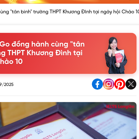
ng "tân binh" trường THPT Khương Đình tại ngày hội Chào 1
gGo đồng hành cùng "tân
ng THPT Khương Đình tại
Chào 10
9/2025