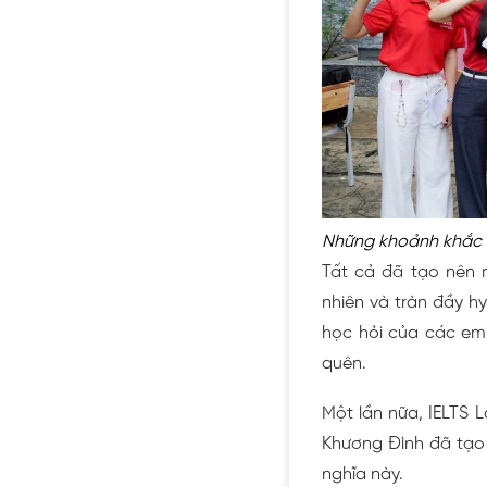
Những khoảnh khắc t
Tất cả đã tạo nên m
nhiên và tràn đầy h
học hỏi của các em
quên.
Một lần nữa, IELTS
Khương Đình đã tạo 
nghĩa này.