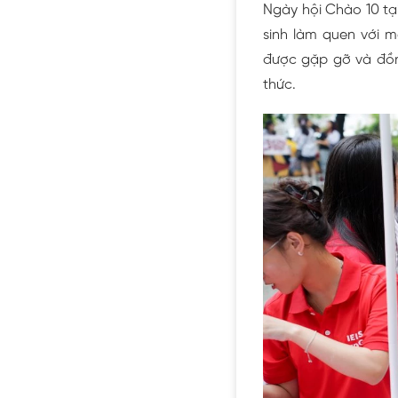
Ngày hội Chào 10 tạ
sinh làm quen với m
được gặp gỡ và đồng
thức.