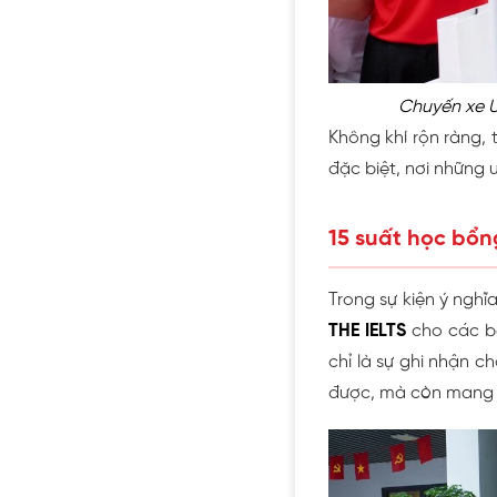
Chuyến xe U
Không khí rộn ràng, 
đặc biệt, nơi những
15 suất học bổn
Trong sự kiện ý ngh
THE IELTS
cho các bạ
chỉ là sự ghi nhận 
được, mà còn mang t