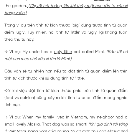
the garden.
(Chị tôi hét toáng lên khi thấy một con rắn to xấu xí
trong vườn.)
Trong ví dụ trên tính từ kích thước ‘big’ đứng trước tính từ quan
điểm ‘ugly’. Tuy nhiên, hai tính từ ‘little’ và ‘ugly’ lại không tuân
theo thứ tự này.
→ Ví dụ: My uncle has a
ugly little
cat called Mimi.
(Bác tôi có
một con mèo nhỏ xấu xí tên là Mimi.)
Câu văn sẽ tự nhiên hơn nếu ta đặt tính từ quan điểm lên trên
tính từ kích thước khi sử dụng tính từ ‘little’.
Đôi khi việc đặt tính từ kích thước phía trên tính từ quan điểm
(fact vs opinion) cũng xảy ra khi tính từ quan điểm mang nghĩa
tích cực.
→ Ví dụ: When my family lived in Vietnam, my neighbor had a
small lovely
Alaska. That dog was so smart!
(Khi gia đình tôi sống
ở Việt Nam, hàng xóm của chúng tôi có một chú chó Alaska nhỏ