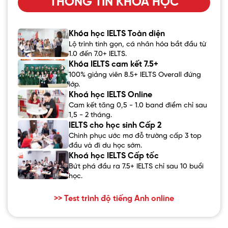
THÔNG TIN KHÓA HỌC
Khóa học IELTS Toàn diện
Lộ trình tinh gọn, cá nhân hóa bắt đầu từ
1.0 đến 7.0+ IELTS.
Khóa IELTS cam kết 7.5+
100% giảng viên 8.5+ IELTS Overall đứng
lớp.
Khoá học IELTS Online
Cam kết tăng 0,5 - 1.0 band điểm chỉ sau
1,5 - 2 tháng.
IELTS cho học sinh Cấp 2
Chinh phục ước mơ đỗ trường cấp 3 top
đầu và đi du học sớm.
Khoá học IELTS Cấp tốc
Bứt phá đầu ra 7.5+ IELTS chỉ sau 10 buổi
học.
>> Test trình độ tiếng Anh online