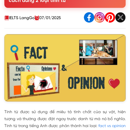
cách dùng 2 loại tính từ
Opinion?
4. Cách dùng Fact adjective và Opinion adjective
IELTS LangGo
07/01/2025
Tính từ được sử dụng để miêu tả tính chất của sự vật, hiện
tượng và thường được đặt ngay trước danh từ mà nó bổ nghĩa.
Tính từ trong tiếng Anh được phân thành hai loại:
fact vs opinion