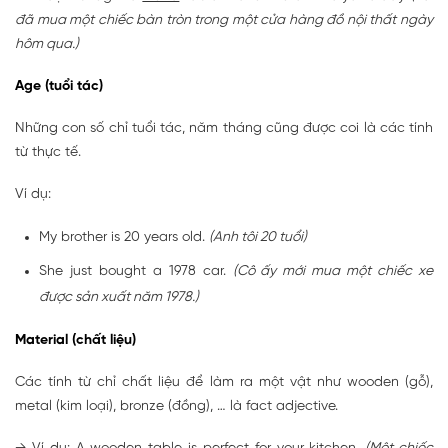
đã mua một chiếc bàn tròn trong một cửa hàng đồ nội thất ngày
hôm qua.)
Age (tuổi tác)
Những con số chỉ tuổi tác, năm tháng cũng được coi là các tính
từ thực tế.
Ví dụ:
My brother is 20 years old.
(Anh tôi 20 tuổi)
She just bought a 1978 car.
(Cô ấy mới mua một chiếc xe
được sản xuất năm 1978.)
Material (chất liệu)
Các tính từ chỉ chất liệu để làm ra một vật như wooden (gỗ),
metal (kim loại), bronze (đồng), … là fact adjective.