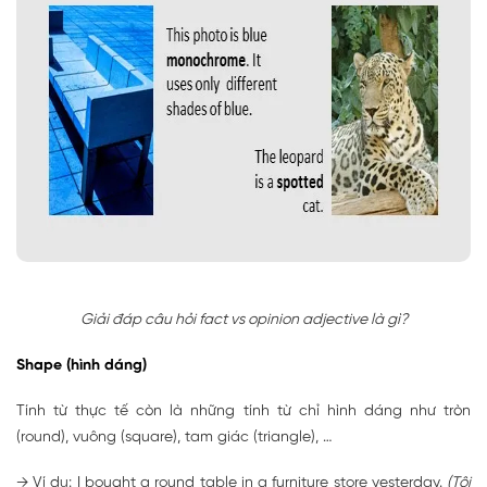
Giải đáp câu hỏi fact vs opinion adjective là gì?
Shape (hình dáng)
Tính từ thực tế còn là những tính từ chỉ hình dáng như tròn
(round), vuông (square), tam giác (triangle), …
→ Ví dụ: I bought a
round
table in a furniture store yesterday.
(Tôi