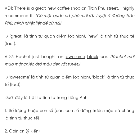
VD1: There is a
great
new
coffee shop on Tran Phu street, I highly
recommend it.
(Có một quán cà phê mới rất tuyệt ở đường Trần
Phú, mình nhiệt liệt đề cử nó.)
→ ‘great’ là tính từ quan điểm (opinion), ‘new’ là tính từ thực tế
(fact).
VD2: Rachel just bought an
awesome
black
car.
(Rachel mới
mua một chiếc ôtô màu đen rất tuyệt.)
→ ‘awesome’ là tính từ quan điểm (opinion), ‘black’ là tính từ thực
tế (fact).
Dưới đây là trật từ tính từ trong tiếng Anh:
1. Số lượng hoặc con số (các con số đứng trước mặc dù chúng
là tính từ thực tế)
2. Opinion (ý kiến)