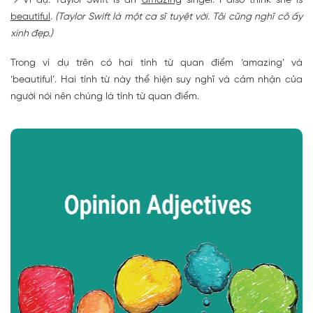
→ Ví dụ: Taylor Swift is an
amazing
singer. I also think she is
beautiful
.
(Taylor Swift là một ca sĩ tuyệt vời. Tôi cũng nghĩ cô ấy
xinh đẹp.)
Trong ví dụ trên có hai tính từ quan điểm ‘amazing’ và
‘beautiful’. Hai tính từ này thể hiện suy nghĩ và cảm nhận của
người nói nên chúng là tính từ quan điểm.