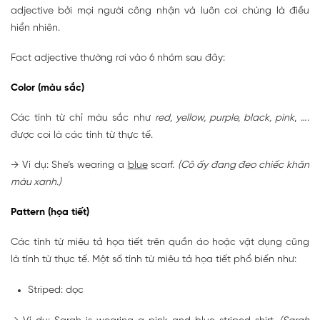
adjective bởi mọi người công nhận và luôn coi chúng là điều
hiển nhiên.
Fact adjective thường rơi vào 6 nhóm sau đây:
Color (màu sắc)
Các tính từ chỉ màu sắc như
red, yellow, purple, black, pink
, ….
được coi là các tính từ thực tế.
→ Ví dụ: She’s wearing a
blue
scarf.
(Cô ấy đang đeo chiếc khăn
màu xanh.)
Pattern (họa tiết)
Các tính từ miêu tả họa tiết trên quần áo hoặc vật dụng cũng
là tính từ thực tế. Một số tính từ miêu tả họa tiết phổ biến như:
Striped: dọc