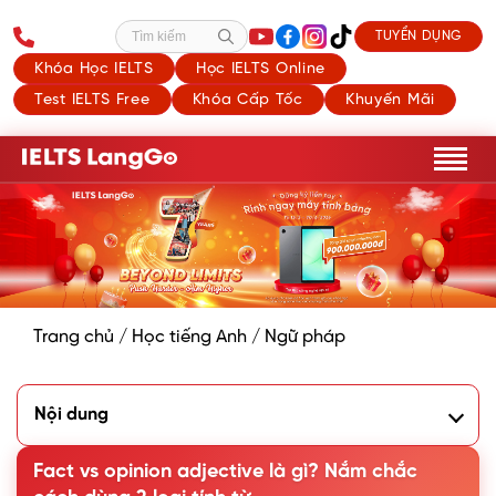
TUYỂN DỤNG
Tìm kiếm
Khóa Học IELTS
Học IELTS Online
Test IELTS Free
Khóa Cấp Tốc
Khuyến Mãi
Trang chủ
/
Học tiếng Anh
/
Ngữ pháp
Nội dung
1. Fact adjective là gì? Ví dụ về tính từ thực tế
2. Opinion adjective là gì? Ví dụ về tính từ quan điểm
Fact vs opinion adjective là gì? Nắm chắc
3. Trường hợp đặc biệt: Tính từ chỉ kích thước là Fact hay