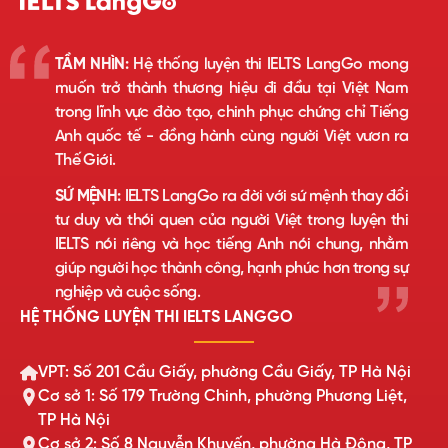
TẦM NHÌN:
Hệ thống luyện thi IELTS LangGo mong
muốn trở thành thương hiệu đi đầu tại Việt Nam
trong lĩnh vực đào tạo, chinh phục chứng chỉ Tiếng
Anh quốc tế - đồng hành cùng người Việt vươn ra
Thế Giới.
SỨ MỆNH:
IELTS LangGo ra đời với sứ mệnh thay đổi
tư duy và thói quen của người Việt trong luyện thi
IELTS nói riêng và học tiếng Anh nói chung, nhằm
giúp người học thành công, hạnh phúc hơn trong sự
nghiệp và cuộc sống.
HỆ THỐNG LUYỆN THI IELTS LANGGO
VPT: Số 201 Cầu Giấy, phường Cầu Giấy, TP Hà Nội
Cơ sở 1: Số 179 Trường Chinh, phường Phương Liệt,
TP Hà Nội
Cơ sở 2: Số 8 Nguyễn Khuyến, phường Hà Đông, TP