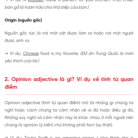
→ Ví dụ: A
wooden
table is perfect for your kitchen.
(Một chiếc
bàn gỗ là hoàn hảo cho nhà bếp của bạn.)
Origin (nguồn gốc)
Nguồn gốc tức là nơi một vật được làm ra hoặc nơi một người
được sinh ra.
→ Ví dụ:
Chinese
food is my favorite.
(Đồ ăn Trung Quốc là món
yêu thích của tôi.)
2. Opinion adjective là gì? Ví dụ về tính từ quan
điểm
Opinion adjective (tính từ quan điểm) mô tả những gì chúng ta
nghĩ hoặc cách chúng ta cảm nhận về ai đó hoặc điều gì đó.
Những suy nghĩ và cảm nhận này là khác nhau ở mỗi người nên
chúng là opinion (ý kiến) ​​chứ không phải fact (sự thật).