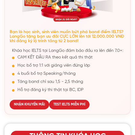
Bạn là học sinh, sinh viên muốn bứt phá band điểm IELTS?
LangGo tặng bạn ưu đãi CỰC LỚN lên tới 12.000.000 VNĐ
khi đăng ký lộ trình tăng từ 2 band!
Khóa học IELTS tại LangGo đảm bảo đầu ra lên đến 7.0+:
CAM KẾT ĐẦU RA theo kết quả thi thật
Học bổ trợ 1:1 với giảng viên đứng lớp
4 buổi bổ trợ Speaking/tháng
Tăng band chỉ sau 1,5 - 2,5 tháng
Hỗ trợ đăng ký thi thật tại BC, IDP
NHẬN KHUYẾN MÃI
TEST IELTS MIỄN PHÍ