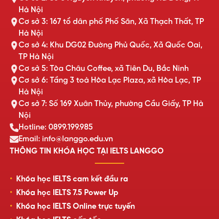
Hà Nội
Cơ sở 3: 167 tổ dân phố Phố Săn, Xã Thạch Thất, TP
Hà Nội
Cơ sở 4: Khu DG02 Đường Phủ Quốc, Xã Quốc Oai,
TP Hà Nội
Cơ sở 5: Tòa Châu Coffee, xã Tiên Du, Bắc Ninh
Cơ sở 6: Tầng 3 toà Hòa Lạc Plaza, xã Hòa Lạc, TP
Hà Nội
Cơ sở 7: Số 169 Xuân Thủy, phường Cầu Giấy, TP Hà
Nội
Hotline: 0899.199.985
Email: info@langgo.edu.vn
THÔNG TIN KHÓA HỌC TẠI IELTS LANGGO
Khóa học IELTS cam kết đầu ra
Khóa học IELTS 7.5 Power Up
Khóa học IELTS Online trực tuyến