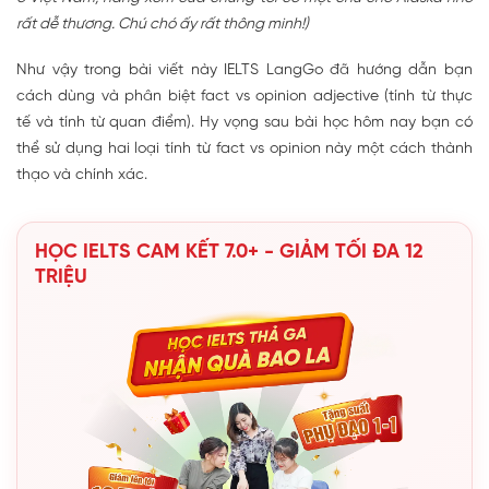
rất dễ thương. Chú chó ấy rất thông minh!)
Như vậy trong bài viết này IELTS LangGo đã hướng dẫn bạn
cách dùng và phân biệt fact vs opinion adjective (tính từ thực
tế và tính từ quan điểm). Hy vọng sau bài học hôm nay bạn có
thể sử dụng hai loại tính từ fact vs opinion này một cách thành
thạo và chính xác.
HỌC IELTS CAM KẾT 7.0+ - GIẢM TỐI ĐA 12
TRIỆU