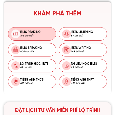
KHÁM PHÁ THÊM
IELTS READING
IELTS LISTENING
105 bài viết
87 bài viết
IELTS SPEAKING
IELTS WRITING
409 bài viết
148 bài viết
LỘ TRÌNH HỌC IELTS
TÀI LIỆU HỌC IELTS
65 bài viết
88 bài viết
TIẾNG ANH THCS
TIẾNG ANH THPT
663 bài viết
428 bài viết
ĐẶT LỊCH TƯ VẤN MIỄN PHÍ LỘ TRÌNH