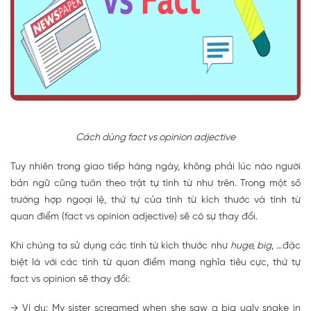
Cách dùng fact vs opinion adjective
Tuy nhiên trong giao tiếp hàng ngày, không phải lúc nào người
bản ngữ cũng tuân theo trật tự tính từ như trên. Trong một số
trường hợp ngoại lệ, thứ tự của tính từ kích thước và tính từ
quan điểm (fact vs opinion adjective) sẽ có sự thay đổi.
Khi chúng ta sử dụng các tính từ kích thước như
huge, big
, …đặc
biệt là với các tính từ quan điểm mang nghĩa tiêu cực, thứ tự
fact vs opinion sẽ thay đổi:
→ Ví dụ: My sister screamed when she saw a
big ugly
snake in