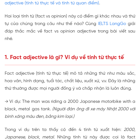
adjective (tính từ thực tế và tính từ quan điểm)
.
Hai loại tính từ (fact vs opinion) này có điểm gì khác nhau và thứ
tự của chúng trong câu như thế nào? Cùng
IELTS LangGo
giải
đáp thắc mắc về fact vs opinion adjective trong bài viết sau
nhé.
1. Fact adjective là gì? Ví dụ về tính từ thực tế
Fact adjective (tính từ thực tế) mô tả những thứ như màu sắc,
hoa văn, hình dạng, tuổi tác, chất liệu, xuất xứ, v.v. Đây là những
thứ thường được mọi người đồng ý và chấp nhận là luôn đúng.
→ Ví dụ: The man was riding a 2000 Japanese motorbike with a
black, metal gas tank.
(Người đàn ông đi xe máy Nhật 2000 với
bình xăng màu đen, bằng kim loại.)
Trong ví dụ trên ta thấy có đến 4 tính từ xuất hiện:
2000,
Japanese, black, metal
. Những tính từ này được coi là fact