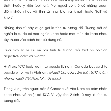
thật) hoặc ý kiến (opinion). Mọi người có thể có những quan
điểm khác nhau về tính từ như ‘big’ và ’small’ hoặc ‘tall’ và
‘short’.
Những tính từ này được gọi là tính từ tương đối. Tương đối có
nghĩa là từ đó có một nghĩa khác hoặc một mức độ khác nhau
tùy thuộc vào cách bạn sử dụng nó.
Dưới đây là ví dụ về hai tính từ tương đối fact vs opinion
adjective ‘cold’ và ‘warm’:
→ Ví dụ: 10°C feels warm to people living in Canada but cold to
people who live in Vietnam.
(Người Canada cảm thấy 10°C là ấm
nhưng người Việt Nam lại thấy lạnh.)
Trong ví dụ trên người dân ở Canada và Việt Nam có cảm nhận
khác nhau về nhiệt độ 10°C. Vì vậy tính 2 tính từ này là tính từ
tương đối.