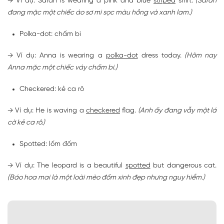
→ Ví dụ: Sarah is wearing a pink and blue
striped
shirt.
(Sarah
đang mặc một chiếc áo sơ mi sọc màu hồng và xanh lam.)
Polka-dot: chấm bi
→ Ví dụ: Anna is wearing a
polka-dot
dress today.
(Hôm nay
Anna mặc một chiếc váy chấm bi.)
Checkered: kẻ ca rô
→ Ví dụ: He is waving a
checkered
flag.
(Anh ấy đang vẫy một lá
cờ kẻ ca rô.)
Spotted: lốm đốm
→ Ví dụ: The leopard is a beautiful
spotted
but dangerous cat.
(Báo hoa mai là một loài mèo đốm xinh đẹp nhưng nguy hiểm.)