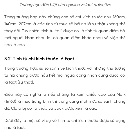
Trường hợp đặc biệt của opinion vs fact adjective
Trong trường hợp này những con số chỉ kích thước như 160cm,
140cm, 207cm là các tính từ thực tế bởi nó là sự thật không thể
thay đổi. Tuy nhiên, tính từ ‘tall’ được coi là tính từ quan điểm bởi
mỗi người khác nhau lại có quan điểm khác nhau về việc thế
nào là cao.
3.2. Tính từ chỉ kích thước là Fact
Trong trường hợp, sự so sánh về kích thước với những thứ tương
tự nói chung được hầu hết mọi người công nhận cũng được coi
là fact (sự thật).
Điều này có nghĩa là nếu chúng ta xem chiều cao của Mark
(1m60) là mức trung bình thì trong cùng một mức so sánh chung
đó, Clara bị coi là thấp và Jack được xem là cao.
Dưới đây là một số ví dụ về tính từ chỉ kích thước được sử dụng
như là fact: