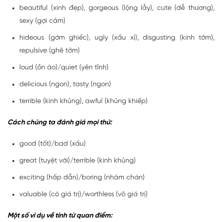
beautiful (xinh đẹp), gorgeous (lộng lẫy), cute (dễ thương),
sexy (gợi cảm)
hideous (gớm ghiếc), ugly (xấu xí), disgusting (kinh tởm),
repulsive (ghê tởm)
loud (ồn ào)/quiet (yên tĩnh)
delicious (ngon), tasty (ngon)
terrible (kinh khủng), awful (khủng khiếp)
Cách chúng ta đánh giá mọi thứ:
good (tốt)/bad (xấu)
great (tuyệt vời)/terrible (kinh khủng)
exciting (hấp dẫn)/boring (nhàm chán)
valuable (có giá trị)/worthless (vô giá trị)
Một số ví dụ về tính từ quan điểm: