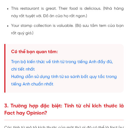
This restaurant is great. Their food is delicious. (Nhà hàng
này rất tuyệt vời. Đồ ăn của họ rất ngon.)
Your stamp collection is valuable. (Bộ sưu tầm tem của bạn
rất quý giá.)
Có thể bạn quan tâm:
Trọn bộ kiến thức về tính từ trong tiếng Anh đầy đủ,
chi tiết nhất
Hướng dẫn sử dụng tính từ so sánh bất quy tắc trong
tiếng Anh chuẩn nhất
3. Trường hợp đặc biệt: Tính từ chỉ kích thước là
Fact hay Opinion?
Các tính từ mô tả kích thước của một thứ gì đó có thể là fact (sự