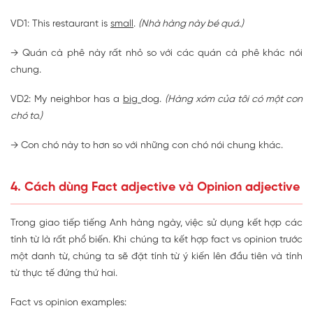
VD1: This restaurant is
small
.
(Nhà hàng này bé quá.)
→ Quán cà phê này rất nhỏ so với các quán cà phê khác nói
chung.
VD2: My neighbor has a
big
dog.
(Hàng xóm của tôi có một con
chó to.)
→ Con chó này to hơn so với những con chó nói chung khác.
4. Cách dùng Fact adjective và Opinion adjective
Trong giao tiếp tiếng Anh hàng ngày, việc sử dụng kết hợp các
tính từ là rất phổ biến. Khi chúng ta kết hợp fact vs opinion trước
một danh từ, chúng ta sẽ đặt tính từ ý kiến ​​lên đầu tiên và tính
từ thực tế đứng thứ hai.
Fact vs opinion examples: