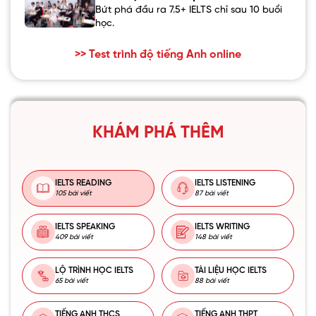
Bứt phá đầu ra 7.5+ IELTS chỉ sau 10 buổi
học.
>> Test trình độ tiếng Anh online
KHÁM PHÁ THÊM
IELTS READING
IELTS LISTENING
105 bài viết
87 bài viết
IELTS SPEAKING
IELTS WRITING
409 bài viết
148 bài viết
LỘ TRÌNH HỌC IELTS
TÀI LIỆU HỌC IELTS
65 bài viết
88 bài viết
TIẾNG ANH THCS
TIẾNG ANH THPT