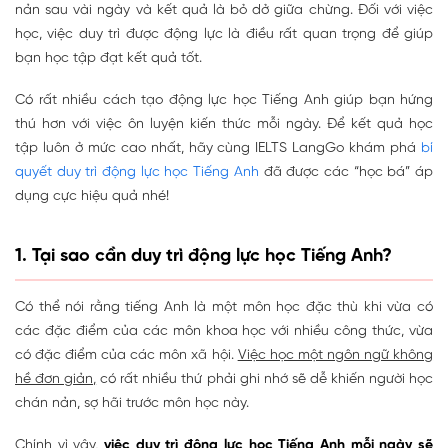
nản sau vài ngày và kết quả là bỏ dở giữa chừng. Đối với việc
học, việc duy trì được động lực là điều rất quan trọng để giúp
bạn học tập đạt kết quả tốt.
Có rất nhiều cách tạo động lực học Tiếng Anh giúp bạn hứng
thú hơn với việc ôn luyện kiến thức mỗi ngày. Để kết quả học
tập luôn ở mức cao nhất, hãy cùng IELTS LangGo khám phá
bí
quyết duy trì động lực học Tiếng Anh
đã được các “học bá” áp
dụng cực hiệu quả nhé!
1. Tại sao cần duy trì động lực học Tiếng Anh?
Có thể nói rằng tiếng Anh là một môn học đặc thù khi vừa có
các đặc điểm của các môn khoa học với nhiều công thức, vừa
có đặc điểm của các môn xã hội.
Việc học một ngôn ngữ không
hề đơn giản,
có rất nhiều thứ phải ghi nhớ sẽ dễ khiến người học
chán nản, sợ hãi trước môn học này.
Chính vì vậy,
việc duy trì động lực học Tiếng Anh mỗi ngày sẽ