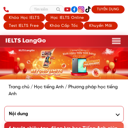
TUYỂN DỤNG
Tìm kiếm
Khóa Học IELTS
Học IELTS Online
Test IELTS Free
Khóa Cấp Tốc
Khuyến Mãi
Trang chủ
/
Học tiếng Anh
/
Phương pháp học tiếng
Anh
Nội dung
1. Tại sao cần duy trì động lực học Tiếng Anh?
2. Cách tạo động lực học Tiếng Anh mỗi ngày