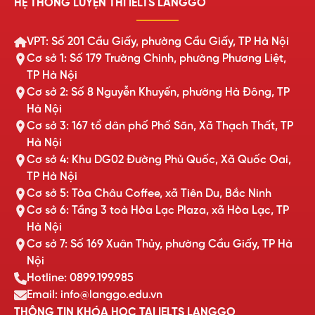
HỆ THỐNG LUYỆN THI IELTS LANGGO
VPT: Số 201 Cầu Giấy, phường Cầu Giấy, TP Hà Nội
Cơ sở 1: Số 179 Trường Chinh, phường Phương Liệt,
TP Hà Nội
Cơ sở 2: Số 8 Nguyễn Khuyến, phường Hà Đông, TP
Hà Nội
Cơ sở 3: 167 tổ dân phố Phố Săn, Xã Thạch Thất, TP
Hà Nội
Cơ sở 4: Khu DG02 Đường Phủ Quốc, Xã Quốc Oai,
TP Hà Nội
Cơ sở 5: Tòa Châu Coffee, xã Tiên Du, Bắc Ninh
Cơ sở 6: Tầng 3 toà Hòa Lạc Plaza, xã Hòa Lạc, TP
Hà Nội
Cơ sở 7: Số 169 Xuân Thủy, phường Cầu Giấy, TP Hà
Nội
Hotline: 0899.199.985
Email: info@langgo.edu.vn
THÔNG TIN KHÓA HỌC TẠI IELTS LANGGO