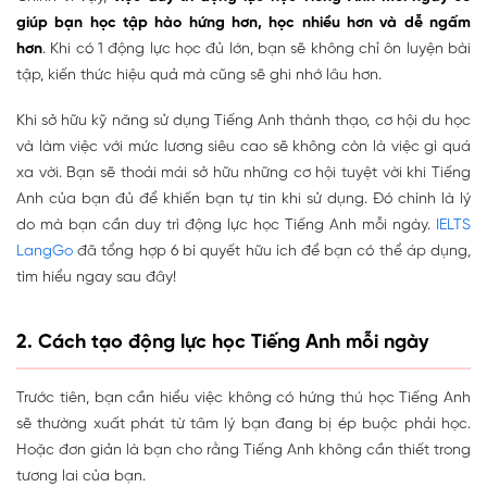
giúp bạn học tập hào hứng hơn, học nhiều hơn và dễ ngấm
hơn
. Khi có 1 động lực học đủ lớn, bạn sẽ không chỉ ôn luyện bài
tập, kiến thức hiệu quả mà cũng sẽ ghi nhớ lâu hơn.
Khi sở hữu kỹ năng sử dụng Tiếng Anh thành thạo, cơ hội du học
và làm việc với mức lương siêu cao sẽ không còn là việc gì quá
xa vời. Bạn sẽ thoải mái sở hữu những cơ hội tuyệt vời khi Tiếng
Anh của bạn đủ để khiến bạn tự tin khi sử dụng. Đó chính là lý
do mà bạn cần duy trì động lực học Tiếng Anh mỗi ngày.
IELTS
LangGo
đã tổng hợp 6 bí quyết hữu ích để bạn có thể áp dụng,
tìm hiểu ngay sau đây!
2. Cách tạo động lực học Tiếng Anh mỗi ngày
Trước tiên, bạn cần hiểu việc không có hứng thú học Tiếng Anh
sẽ thường xuất phát từ tâm lý bạn đang bị ép buộc phải học.
Hoặc đơn giản là bạn cho rằng Tiếng Anh không cần thiết trong
tương lai của bạn.