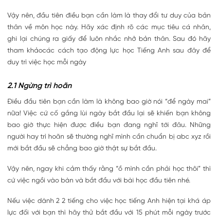
Vậy nên, đầu tiên điều bạn cần làm là thay đổi tư duy của bản
thân về môn học này. Hãy xác định rõ các mục tiêu cá nhân,
ghi lại chúng ra giấy để luôn nhắc nhở bản thân. Sau đó hãy
tham khảocác cách tạo động lực học Tiếng Anh sau đây để
duy trì việc học mỗi ngày
2.1 Ngừng trì hoãn
Điều đầu tiên bạn cần làm là không bao giờ nói “để ngày mai”
nữa! Việc cứ cố gắng lùi ngày bắt đầu lại sẽ khiến bạn không
bao giờ thực hiện được điều bạn đang nghĩ tới đâu. Những
người hay trì hoãn sẽ thường nghĩ mình cần chuẩn bị abc xyz rồi
mới bắt đầu sẽ chẳng bao giờ thật sự bắt đầu.
Vậy nên, ngay khi cảm thấy rằng “ồ mình cần phải học thôi” thì
cứ việc ngồi vào bàn và bắt đầu với bài học đầu tiên nhé.
Nếu việc dành 2 2 tiếng cho việc học tiếng Anh hiện tại khá áp
lực đối với bạn thì hãy thử bắt đầu với 15 phút mỗi ngày trước