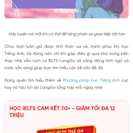
Hãy luyện nói mỗi khi có thể để tăng phản xạ giao tiếp tốt hơn
Chúc bạn luôn giữ được tinh thần vui vẻ, hạnh phúc khi học
Tiếng Anh. Và đừng nản chí khi gặp điều gì quá khó trong kiến
thức nhé, vẫn luôn có IELTS LangGo và cộng đồng Anh ngữ cả
nước sẵn sàng giúp bạn tìm hiểu cặn kẽ vấn đề đó.
Đừng quên tìm hiểu thêm về
Phương pháp học Tiếng Anh
cực
hay và hữu ích do LangGo tổng hợp mỗi ngày nhé!
HỌC IELTS CAM KẾT 7.0+ - GIẢM TỐI ĐA 12
TRIỆU