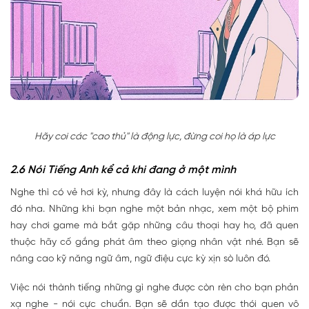
Hãy coi các "cao thủ" là động lực, đừng coi họ là áp lực
2.6 Nói Tiếng Anh kể cả khi đang ở một mình
Nghe thì có vẻ hơi kỳ, nhưng đây là cách luyện nói khá hữu ích
đó nha. Những khi bạn nghe một bản nhạc, xem một bộ phim
hay chơi game mà bắt gặp những câu thoại hay ho, đã quen
thuộc hãy cố gắng phát âm theo giọng nhân vật nhé. Bạn sẽ
nâng cao kỹ năng ngữ âm, ngữ điệu cực kỳ xịn sò luôn đó.
Việc nói thành tiếng những gì nghe được còn rèn cho bạn phản
xạ nghe - nói cực chuẩn. Bạn sẽ dần tạo được thói quen vô