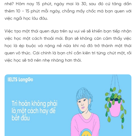
nhé? Hôm nay 15 phút, ngày mai là 30, sau đó cứ tăng dần
thêm 10 - 15 phút mỗi ngày, chẳng mấy chốc mà bạn quen với
việc ngồi học lâu đâu.
Việc tạo một thói quen dựa trên sự vui vẻ sẽ khiến bạn tiếp nhận
việc học một cách thoải mái. Bạn sẽ không còn cảm thấy việc
học là ép buộc và nặng nề nữa khi nó đã trở thành một thói
quen vô thức. Cái chính là bạn chỉ cần kiên trì từng chút một, rồi
việc học sẽ trở nên nhẹ nhàng hơn thôi.