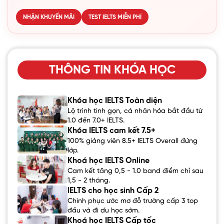
NHẬN KHUYẾN MÃI
TEST IELTS MIỄN PHÍ
THÔNG TIN KHÓA HỌC
Khóa học IELTS Toàn diện
Lộ trình tinh gọn, cá nhân hóa bắt đầu từ
1.0 đến 7.0+ IELTS.
Khóa IELTS cam kết 7.5+
100% giảng viên 8.5+ IELTS Overall đứng
lớp.
Khoá học IELTS Online
Cam kết tăng 0,5 - 1.0 band điểm chỉ sau
1,5 - 2 tháng.
IELTS cho học sinh Cấp 2
Chinh phục ước mơ đỗ trường cấp 3 top
đầu và đi du học sớm.
Khoá học IELTS Cấp tốc