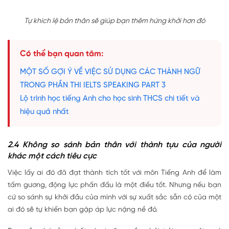
Tự khích lệ bản thân sẽ giúp bạn thêm hứng khởi hơn đó
Có thể bạn quan tâm:
MỘT SỐ GỢI Ý VỀ VIỆC SỬ DỤNG CÁC THÀNH NGỮ
TRONG PHẦN THI IELTS SPEAKING PART 3
Lộ trình học tiếng Anh cho học sinh THCS chi tiết và
hiệu quả nhất
2.4 Không so sánh bản thân với thành tựu của người
khác một cách tiêu cực
Việc lấy ai đó đã đạt thành tích tốt với môn Tiếng Anh để làm
tấm gương, động lực phấn đấu là một điều tốt. Nhưng nếu bạn
cứ so sánh sự khởi đầu của mình với sự xuất sắc sẵn có của một
ai đó sẽ tự khiến bạn gặp áp lực nặng nề đó.