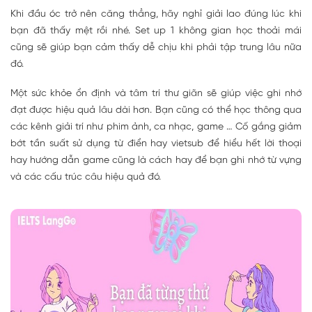
Khi đầu óc trở nên căng thẳng, hãy nghỉ giải lao đúng lúc khi
bạn đã thấy mệt rồi nhé. Set up 1 không gian học thoải mái
cũng sẽ giúp bạn cảm thấy dễ chịu khi phải tập trung lâu nữa
đó.
Một sức khỏe ổn định và tâm trí thư giãn sẽ giúp việc ghi nhớ
đạt được hiệu quả lâu dài hơn. Bạn cũng có thể học thông qua
các kênh giải trí như phim ảnh, ca nhạc, game … Cố gắng giảm
bớt tần suất sử dụng từ điển hay vietsub để hiểu hết lời thoại
hay hướng dẫn game cũng là cách hay để bạn ghi nhớ từ vựng
và các cấu trúc câu hiệu quả đó.