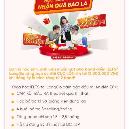
Bạn là học sinh, sinh viên muốn bứt phá band điểm IELTS?
LangGo tặng bạn ưu đãi CỰC LỚN lên tới 12.000.000 VNĐ
khi đăng ký lộ trình tăng từ 2 band!
Khóa học IELTS tại LangGo đảm bảo đầu ra lên đến 7.0+:
CAM KẾT ĐẦU RA theo kết quả thi thật
Học bổ trợ 1:1 với giảng viên đứng lớp
4 buổi bổ trợ Speaking/tháng
Tăng band chỉ sau 1,5 - 2,5 tháng
Hỗ trợ đăng ký thi thật tại BC, IDP