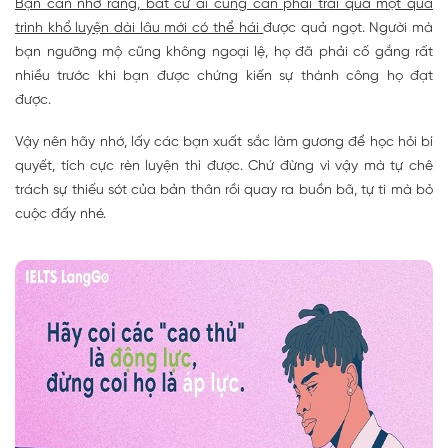
Bạn cần nhớ rằng, bất cứ ai cũng cần phải trải qua một quá
trình khổ luyện dài lâu mới có thể hái
được quả ngọt. Người mà
bạn ngưỡng mộ cũng không ngoại lệ, họ đã phải cố gắng rất
nhiều trước khi bạn được chứng kiến sự thành công họ đạt
được.
Vậy nên hãy nhớ, lấy các bạn xuất sắc làm gương để học hỏi bí
quyết, tích cực rèn luyện thì được. Chứ đừng vì vậy mà tự chê
trách sự thiếu sót của bản thân rồi quay ra buồn bã, tự ti mà bỏ
cuộc đấy nhé.