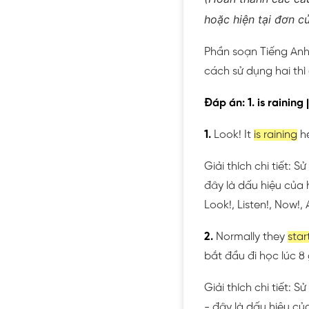
hoặc hiện tại đơn c
Phần soạn Tiếng Anh 
cách sử dụng hai thì 
Đáp án: 1. is raining |
1.
Look! It
is raining
he
Giải thích chi tiết: Sử
đây là dấu hiệu của 
Look!, Listen!, Now!,
2.
Normally they
star
bắt đầu đi học lúc 8 
Giải thích chi tiết: 
- đây là dấu hiệu của