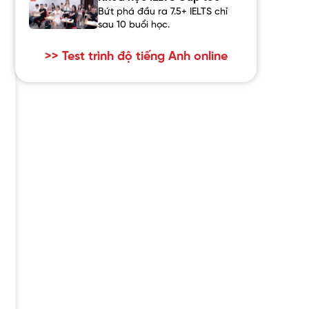
Bứt phá đầu ra 7.5+ IELTS chỉ
sau 10 buổi học.
>> Test trình độ tiếng Anh online