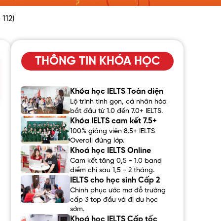
112)
THÔNG TIN KHÓA HỌC
Khóa học IELTS Toàn diện
Lộ trình tinh gọn, cá nhân hóa
bắt đầu từ 1.0 đến 7.0+ IELTS.
Khóa IELTS cam kết 7.5+
100% giảng viên 8.5+ IELTS
Overall đứng lớp.
Khoá học IELTS Online
Cam kết tăng 0,5 - 1.0 band
điểm chỉ sau 1,5 - 2 tháng.
IELTS cho học sinh Cấp 2
Chinh phục ước mơ đỗ trường
cấp 3 top đầu và đi du học
sớm.
Khoá học IELTS Cấp tốc