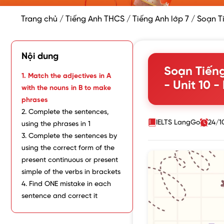
Trang chủ
/
Tiếng Anh THCS
/
Tiếng Anh lớp 7
/
Soạn Ti
Nội dung
Soạn Tiếng
1. Match the adjectives in A
- Unit 10 -
with the nouns in B to make
phrases
2. Complete the sentences,
IELTS LangGo
24/1
using the phrases in 1
3. Complete the sentences by
using the correct form of the
present continuous or present
simple of the verbs in brackets
4. Find ONE mistake in each
sentence and correct it