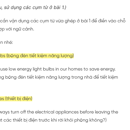
, sử dụng các cụm từ ở bài 1.)
cần vận dụng các cụm từ vừa ghép ở bài 1 để điền vào chỗ
ợp với ngữ cảnh.
n nhé:
ulbs (bóng đèn tiết kiệm năng lượng)
use low energy light bulbs in our homes to save energy.
g bóng đèn tiết kiệm năng lượng trong nhà để tiết kiệm
s (thiết bị điện)
ays turn off the electrical appliances before leaving the
 các thiết bị điện trước khi rời khỏi phòng không?)