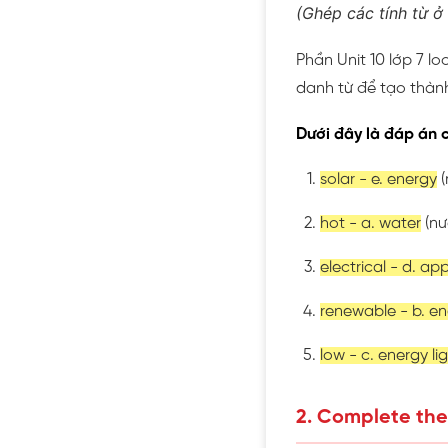
(Ghép các tính từ ở
Phần Unit 10 lớp 7 l
danh từ để tạo thàn
Dưới đây là đáp án ch
solar - e. energy
(
hot - a. water
(nư
electrical - d. ap
renewable - b. e
low - c. energy li
2. Complete the