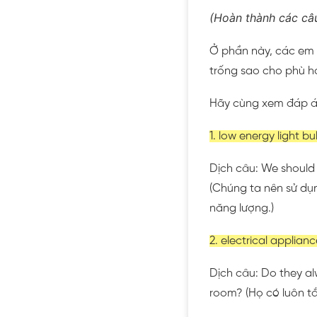
(Hoàn thành các câu
Ở phần này, các em 
trống sao cho phù h
Hãy cùng xem đáp á
1. low energy light b
Dịch câu: We should 
(Chúng ta nên sử dụn
năng lượng.)
2. electrical appliance
Dịch câu: Do they alw
room? (Họ có luôn tắt