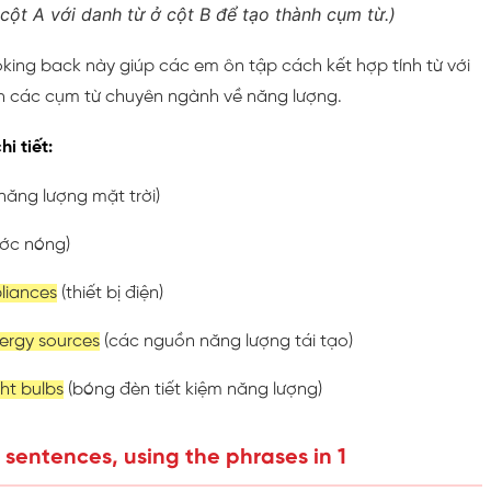
 cột A với danh từ ở cột B để tạo thành cụm từ.)
ooking back này giúp các em ôn tập cách kết hợp tính từ với
h các cụm từ chuyên ngành về năng lượng.
i tiết:
năng lượng mặt trời)
ớc nóng)
pliances
(thiết bị điện)
nergy sources
(các nguồn năng lượng tái tạo)
ght bulbs
(bóng đèn tiết kiệm năng lượng)
 sentences, using the phrases in 1