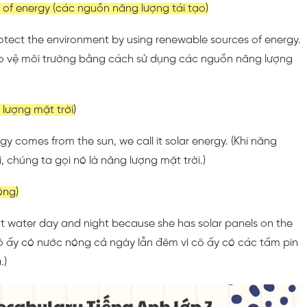
 of energy (các nguồn năng lượng tái tạo)
tect the environment by using renewable sources of energy.
o vệ môi trường bằng cách sử dụng các nguồn năng lượng
 lượng mặt trời)
y comes from the sun, we call it solar energy. (Khi năng
, chúng ta gọi nó là năng lượng mặt trời.)
óng)
t water day and night because she has solar panels on the
Cô ấy có nước nóng cả ngày lẫn đêm vì cô ấy có các tấm pin
.)