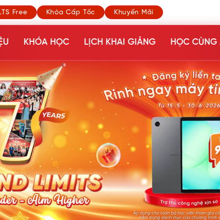
LTS Free
Khóa Cấp Tốc
Khuyến Mãi
ỆU
KHÓA HỌC
LỊCH KHAI GIẢNG
HỌC CÙNG 