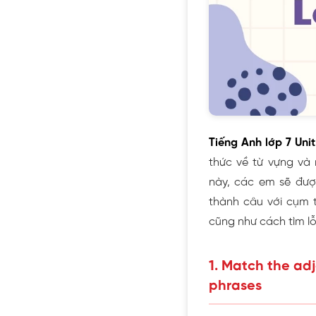
Tiếng Anh lớp 7 Uni
thức về từ vựng và
này, các em sẽ được
thành câu với cụm từ
cũng như cách tìm lỗ
1. Match the adj
phrases