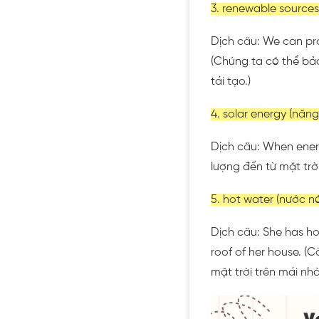
3. renewable sources
Dịch câu: We can pro
(Chúng ta có thể bả
tái tạo.)
4. solar energy (năng
Dịch câu: When energ
lượng đến từ mặt trời
5. hot water (nước n
Dịch câu: She has ho
roof of her house. (
mặt trời trên mái nhà