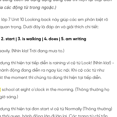
ủa các động từ trong ngoặc.)
lớp 7 Unit 10 Looking back này giúp các em phân biệt rõ
quan trọng. Dưới đây là đáp án và giải thích chi tiết:
 2. start | 3. is walking | 4. does | 5. am writing
avily. (Nhìn kìa! Trời đang mưa to.)
 dụng thì hiện tại tiếp diễn is raining vì có từ Look! (Nhìn kìa!) -
hành động đang diễn ra ngay lúc nói. Khi có các từ như
 At the moment thì chúng ta dùng thì hiện tại tiếp diễn.
t
school at eight o'clock in the morning. (Thông thường họ
giờ sáng.)
Sử dụng thì hiện tại đơn start vì có từ Normally (Thông thường)
 thói quen, hành động lặp đi lặp lại. Các trạng từ chỉ tần