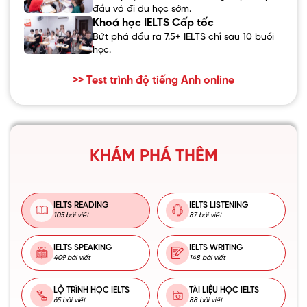
đầu và đi du học sớm.
Khoá học IELTS Cấp tốc
Bứt phá đầu ra 7.5+ IELTS chỉ sau 10 buổi
học.
>> Test trình độ tiếng Anh online
KHÁM PHÁ THÊM
IELTS READING
IELTS LISTENING
105 bài viết
87 bài viết
IELTS SPEAKING
IELTS WRITING
409 bài viết
148 bài viết
LỘ TRÌNH HỌC IELTS
TÀI LIỆU HỌC IELTS
65 bài viết
88 bài viết