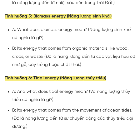
là năng lượng đến từ nhiệt sâu bên trong Trái Đất.)
Tình huống 5: Biomass energy (Năng lượng sinh khối)
A: What does biomass energy mean? (Năng lượng sinh khối
có nghĩa là gì?)
B: It's energy that comes from organic materials like wood,
crops, or waste. (Đó là năng lượng đến từ các vật liệu hữu cơ
như gỗ, cây trồng hoặc chất thải.)
Tình huống 6: Tidal energy (Năng lượng thủy triều)
A: And what does tidal energy mean? (Và năng lượng thủy
triều có nghĩa là gì?)
B: It's energy that comes from the movement of ocean tides.
(Đó là năng lượng đến từ sự chuyển động của thủy triều đại
dương.)