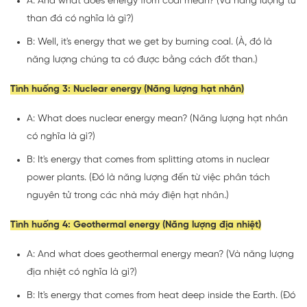
A: And what does energy from coal mean? (Và năng lượng từ
than đá có nghĩa là gì?)
B: Well, it's energy that we get by burning coal. (À, đó là
năng lượng chúng ta có được bằng cách đốt than.)
Tình huống 3: Nuclear energy (Năng lượng hạt nhân)
A: What does nuclear energy mean? (Năng lượng hạt nhân
có nghĩa là gì?)
B: It's energy that comes from splitting atoms in nuclear
power plants. (Đó là năng lượng đến từ việc phân tách
nguyên tử trong các nhà máy điện hạt nhân.)
Tình huống 4: Geothermal energy (Năng lượng địa nhiệt)
A: And what does geothermal energy mean? (Và năng lượng
địa nhiệt có nghĩa là gì?)
B: It's energy that comes from heat deep inside the Earth. (Đó