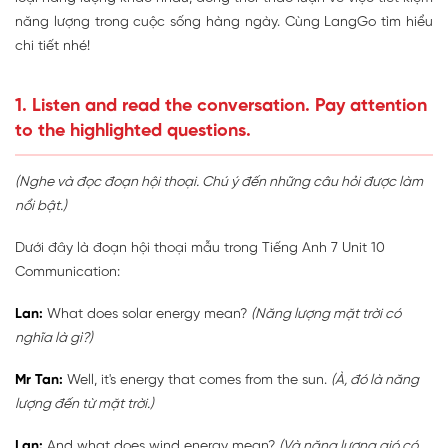
năng lượng trong cuộc sống hàng ngày. Cùng LangGo tìm hiểu
chi tiết nhé!
1. Listen and read the conversation. Pay attention
to the highlighted questions.
(Nghe và đọc đoạn hội thoại. Chú ý đến những câu hỏi được làm
nổi bật.)
Dưới đây là đoạn hội thoại mẫu trong Tiếng Anh 7 Unit 10
Communication:
Lan:
What does solar energy mean?
(Năng lượng mặt trời có
nghĩa là gì?)
Mr Tan:
Well, it's energy that comes from the sun.
(À, đó là năng
lượng đến từ mặt trời.)
Lan:
And what does wind energy mean?
(Và năng lượng gió có