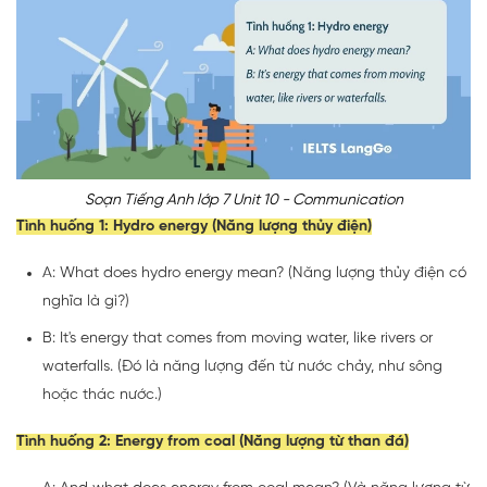
Soạn Tiếng Anh lớp 7 Unit 10 - Communication
Tình huống 1: Hydro energy (Năng lượng thủy điện)
A: What does hydro energy mean? (Năng lượng thủy điện có
nghĩa là gì?)
B: It's energy that comes from moving water, like rivers or
waterfalls. (Đó là năng lượng đến từ nước chảy, như sông
hoặc thác nước.)
Tình huống 2: Energy from coal (Năng lượng từ than đá)