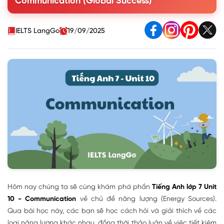
Communication (Global Success)
explanations of the phrases: hydro energy, energy from
coal...
3. Work in pairs. Ask your partner the following questions
IELTS LangGo
19/09/2025
and tick (✓) his or her answers in the boxes.
4. Work in groups. Tell the group how well your partner
saves energy.
5. Answer the questions in 3 on your own. Then tell the class
how well you save energy.
Hôm nay chúng ta sẽ cùng khám phá phần
Tiếng Anh lớp 7 Unit
10 - Communication
về chủ đề năng lượng (Energy Sources).
Qua bài học này, các bạn sẽ học cách hỏi và giải thích về các
loại năng lượng khác nhau, đồng thời thảo luận về việc tiết kiệm