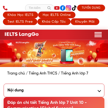
TUYỂN DỤNG
Tìm kiếm
Khóa Học IELTS
Học IELTS Online
Test IELTS Free
Khóa Cấp Tốc
Khuyến Mãi
Trang chủ
/
Tiếng Anh THCS
/
Tiếng Anh lớp 7
Nội dung
1. Listen and read the conversation. Pay attention to the
highlighted questions.
Đáp án chi tiết Tiếng Anh lớp 7 Unit 10 -
2. Work in pairs. Make similar conversations to ask for