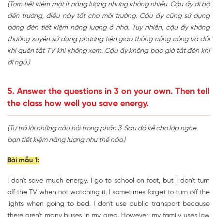
(Tom tiết kiệm một ít năng lượng nhưng không nhiều. Cậu ấy đi bộ
đến trường, điều này tốt cho môi trường. Cậu ấy cũng sử dụng
bóng đèn tiết kiệm năng lượng ở nhà. Tuy nhiên, cậu ấy không
thường xuyên sử dụng phương tiện giao thông công cộng và đôi
khi quên tắt TV khi không xem. Cậu ấy không bao giờ tắt đèn khi
đi ngủ.)
5. Answer the questions in 3 on your own. Then tell
the class how well you save energy.
(Tự trả lời những câu hỏi trong phần 3. Sau đó kể cho lớp nghe
bạn tiết kiệm năng lượng như thế nào.)
Bài mẫu 1:
I don't save much energy. I go to school on foot, but I don't turn
off the TV when not watching it. I sometimes forget to turn off the
lights when going to bed. I don't use public transport because
there aren't many buses in my area. However, my family uses low