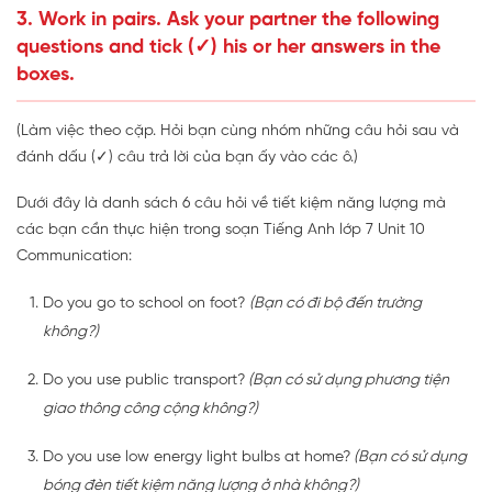
3. Work in pairs. Ask your partner the following
questions and tick (✓) his or her answers in the
boxes.
(Làm việc theo cặp. Hỏi bạn cùng nhóm những câu hỏi sau và
đánh dấu (✓) câu trả lời của bạn ấy vào các ô.)
Dưới đây là danh sách 6 câu hỏi về tiết kiệm năng lượng mà
các bạn cần thực hiện trong soạn Tiếng Anh lớp 7 Unit 10
Communication:
Do you go to school on foot?
(Bạn có đi bộ đến trường
không?)
Do you use public transport?
(Bạn có sử dụng phương tiện
giao thông công cộng không?)
Do you use low energy light bulbs at home?
(Bạn có sử dụng
bóng đèn tiết kiệm năng lượng ở nhà không?)