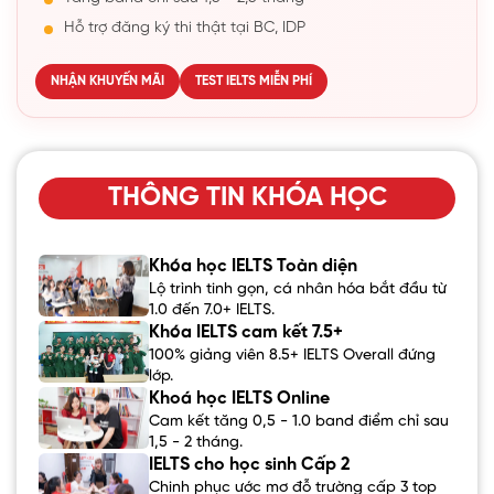
Hỗ trợ đăng ký thi thật tại BC, IDP
NHẬN KHUYẾN MÃI
TEST IELTS MIỄN PHÍ
THÔNG TIN KHÓA HỌC
Khóa học IELTS Toàn diện
Lộ trình tinh gọn, cá nhân hóa bắt đầu từ
1.0 đến 7.0+ IELTS.
Khóa IELTS cam kết 7.5+
100% giảng viên 8.5+ IELTS Overall đứng
lớp.
Khoá học IELTS Online
Cam kết tăng 0,5 - 1.0 band điểm chỉ sau
1,5 - 2 tháng.
IELTS cho học sinh Cấp 2
Chinh phục ước mơ đỗ trường cấp 3 top