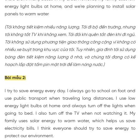
energy light bulbs at home, and we're planning to install solar
panels to warm water
(Tôi không tiết kiệm nhiều năng lượng. Tôi đi bộ đến trường, nhưng
tôi không tắt TV khi không xem. Tôi đôi khi quên tắt đèn khi đi ngủ.
Tôi không sử dụng phương tiện giao thông công cộng vì không có
nhiều xe buýt trong khu vực của tôi. Tuy nhiên, gia đình tôi sử dụng
bóng đèn tiết kiệm năng lượng ở nhà, và chúng tôi đang có kế
hoạch lắp đặt tấm pin mặt trời để làm nóng nước.)
Bài mẫu 2:
I try to save energy every day. I always go to school on foot and
use public transport when traveling long distances. I use low
energy light bulbs at home and always turn off the lights when
going to bed. I also turn off the TV when not watching it. My
family uses solar energy to warm water, which helps us save
electricity bills. I think everyone should try to save energy to
protect our environment.