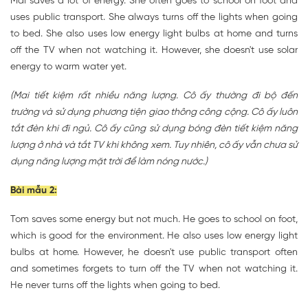
Mai saves a lot of energy. She often goes to school on foot and
uses public transport. She always turns off the lights when going
to bed. She also uses low energy light bulbs at home and turns
off the TV when not watching it. However, she doesn't use solar
energy to warm water yet.
(Mai tiết kiệm rất nhiều năng lượng. Cô ấy thường đi bộ đến
trường và sử dụng phương tiện giao thông công cộng. Cô ấy luôn
tắt đèn khi đi ngủ. Cô ấy cũng sử dụng bóng đèn tiết kiệm năng
lượng ở nhà và tắt TV khi không xem. Tuy nhiên, cô ấy vẫn chưa sử
dụng năng lượng mặt trời để làm nóng nước.)
Bài mẫu 2:
Tom saves some energy but not much. He goes to school on foot,
which is good for the environment. He also uses low energy light
bulbs at home. However, he doesn't use public transport often
and sometimes forgets to turn off the TV when not watching it.
He never turns off the lights when going to bed.