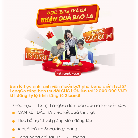
Bạn là học sinh, sinh viên muốn bứt phá band điểm IELTS?
LangGo tặng bạn ưu đãi CỰC LỚN lên tới 12.000.000 VNĐ
khi đăng ký lộ trình tăng từ 2 band!
Khóa học IELTS tại LangGo đảm bảo đầu ra lên đến 7.0+:
CAM KẾT ĐẦU RA theo kết quả thi thật
Học bổ trợ 1:1 với giảng viên đứng lớp
4 buổi bổ trợ Speaking/tháng
Tăng band chỉ sau 1,5 - 2,5 tháng