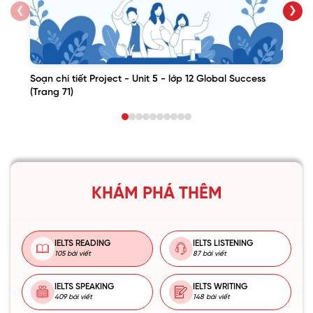
❮
❯
Soạn chi tiết Project - Unit 5 - lớp 12 Global Success
(Trang 71)
KHÁM PHÁ THÊM
IELTS READING
IELTS LISTENING
105 bài viết
87 bài viết
IELTS SPEAKING
IELTS WRITING
409 bài viết
148 bài viết