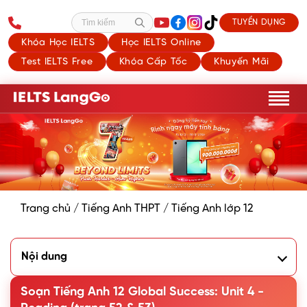
TUYỂN DỤNG
Tìm kiếm
Khóa Học IELTS
Học IELTS Online
Test IELTS Free
Khóa Cấp Tốc
Khuyến Mãi
Trang chủ
/
Tiếng Anh THPT
/
Tiếng Anh lớp 12
Nội dung
1. Work in pairs. Look at the pictures in the article in 2
below. Discuss the following questions.
Soạn Tiếng Anh 12 Global Success: Unit 4 -
2. Read the article. Choose the correct meanings of the