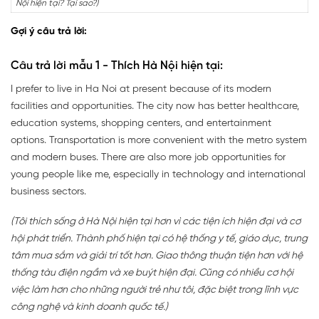
Nội hiện tại? Tại sao?)
Gợi ý câu trả lời:
Câu trả lời mẫu 1 - Thích Hà Nội hiện tại:
I prefer to live in Ha Noi at present because of its modern
facilities and opportunities. The city now has better healthcare,
education systems, shopping centers, and entertainment
options. Transportation is more convenient with the metro system
and modern buses. There are also more job opportunities for
young people like me, especially in technology and international
business sectors.
(Tôi thích sống ở Hà Nội hiện tại hơn vì các tiện ích hiện đại và cơ
hội phát triển. Thành phố hiện tại có hệ thống y tế, giáo dục, trung
tâm mua sắm và giải trí tốt hơn. Giao thông thuận tiện hơn với hệ
thống tàu điện ngầm và xe buýt hiện đại. Cũng có nhiều cơ hội
việc làm hơn cho những người trẻ như tôi, đặc biệt trong lĩnh vực
công nghệ và kinh doanh quốc tế.)