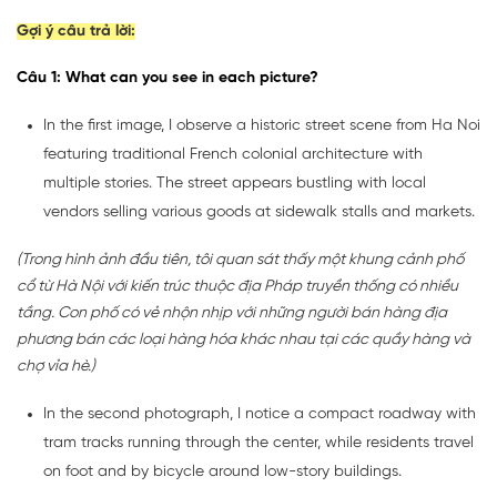
Gợi ý câu trả lời:
Câu 1: What can you see in each picture?
In the first image, I observe a historic street scene from Ha Noi
featuring traditional French colonial architecture with
multiple stories. The street appears bustling with local
vendors selling various goods at sidewalk stalls and markets.
(Trong hình ảnh đầu tiên, tôi quan sát thấy một khung cảnh phố
cổ từ Hà Nội với kiến trúc thuộc địa Pháp truyền thống có nhiều
tầng. Con phố có vẻ nhộn nhịp với những người bán hàng địa
phương bán các loại hàng hóa khác nhau tại các quầy hàng và
chợ vỉa hè.)
In the second photograph, I notice a compact roadway with
tram tracks running through the center, while residents travel
on foot and by bicycle around low-story buildings.