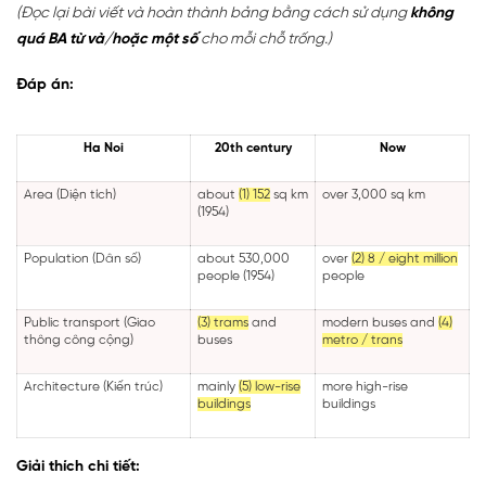
(Đọc lại bài viết và hoàn thành bảng bằng cách sử dụng
không
quá BA từ và/hoặc một số
cho mỗi chỗ trống.)
Đáp án:
Ha Noi
20th century
Now
Area (Diện tích)
about
(1) 152
sq km
over 3,000 sq km
(1954)
Population (Dân số)
about 530,000
over
(2) 8 / eight million
people (1954)
people
Public transport (Giao
(3) trams
and
modern buses and
(4)
thông công cộng)
buses
metro / trans
Architecture (Kiến trúc)
mainly
(5) low-rise
more high-rise
buildings
buildings
Giải thích chi tiết: