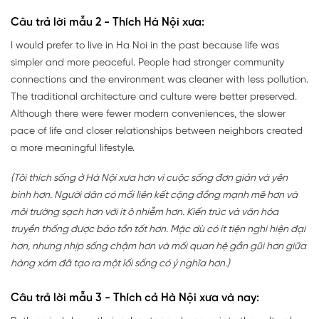
Câu trả lời mẫu 2 - Thích Hà Nội xưa:
I would prefer to live in Ha Noi in the past because life was
simpler and more peaceful. People had stronger community
connections and the environment was cleaner with less pollution.
The traditional architecture and culture were better preserved.
Although there were fewer modern conveniences, the slower
pace of life and closer relationships between neighbors created
a more meaningful lifestyle.
(Tôi thích sống ở Hà Nội xưa hơn vì cuộc sống đơn giản và yên
bình hơn. Người dân có mối liên kết cộng đồng mạnh mẽ hơn và
môi trường sạch hơn với ít ô nhiễm hơn. Kiến trúc và văn hóa
truyền thống được bảo tồn tốt hơn. Mặc dù có ít tiện nghi hiện đại
hơn, nhưng nhịp sống chậm hơn và mối quan hệ gần gũi hơn giữa
hàng xóm đã tạo ra một lối sống có ý nghĩa hơn.)
Câu trả lời mẫu 3 - Thích cả Hà Nội xưa và nay: