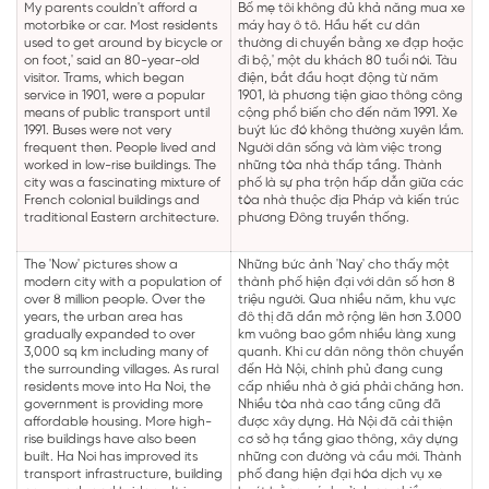
My parents couldn't afford a
Bố mẹ tôi không đủ khả năng mua xe
motorbike or car. Most residents
máy hay ô tô. Hầu hết cư dân
used to get around by bicycle or
thường di chuyển bằng xe đạp hoặc
on foot,' said an 80-year-old
đi bộ,' một du khách 80 tuổi nói. Tàu
visitor. Trams, which began
điện, bắt đầu hoạt động từ năm
service in 1901, were a popular
1901, là phương tiện giao thông công
means of public transport until
cộng phổ biến cho đến năm 1991. Xe
1991. Buses were not very
buýt lúc đó không thường xuyên lắm.
frequent then. People lived and
Người dân sống và làm việc trong
worked in low-rise buildings. The
những tòa nhà thấp tầng. Thành
city was a fascinating mixture of
phố là sự pha trộn hấp dẫn giữa các
French colonial buildings and
tòa nhà thuộc địa Pháp và kiến trúc
traditional Eastern architecture.
phương Đông truyền thống.
The 'Now' pictures show a
Những bức ảnh 'Nay' cho thấy một
modern city with a population of
thành phố hiện đại với dân số hơn 8
over 8 million people. Over the
triệu người. Qua nhiều năm, khu vực
years, the urban area has
đô thị đã dần mở rộng lên hơn 3.000
gradually expanded to over
km vuông bao gồm nhiều làng xung
3,000 sq km including many of
quanh. Khi cư dân nông thôn chuyển
the surrounding villages. As rural
đến Hà Nội, chính phủ đang cung
residents move into Ha Noi, the
cấp nhiều nhà ở giá phải chăng hơn.
government is providing more
Nhiều tòa nhà cao tầng cũng đã
affordable housing. More high-
được xây dựng. Hà Nội đã cải thiện
rise buildings have also been
cơ sở hạ tầng giao thông, xây dựng
built. Ha Noi has improved its
những con đường và cầu mới. Thành
transport infrastructure, building
phố đang hiện đại hóa dịch vụ xe