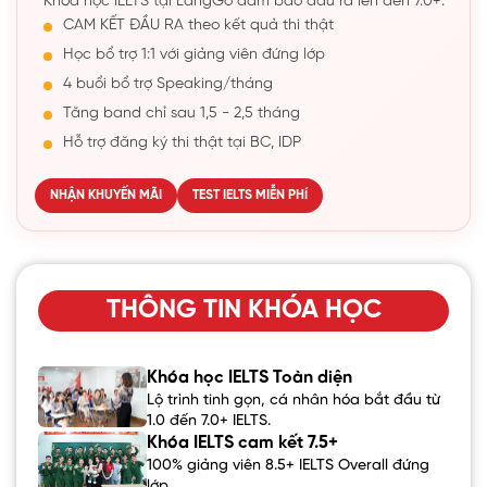
Khóa học IELTS tại LangGo đảm bảo đầu ra lên đến 7.0+:
CAM KẾT ĐẦU RA theo kết quả thi thật
Học bổ trợ 1:1 với giảng viên đứng lớp
4 buổi bổ trợ Speaking/tháng
Tăng band chỉ sau 1,5 - 2,5 tháng
Hỗ trợ đăng ký thi thật tại BC, IDP
NHẬN KHUYẾN MÃI
TEST IELTS MIỄN PHÍ
THÔNG TIN KHÓA HỌC
Khóa học IELTS Toàn diện
Lộ trình tinh gọn, cá nhân hóa bắt đầu từ
1.0 đến 7.0+ IELTS.
Khóa IELTS cam kết 7.5+
100% giảng viên 8.5+ IELTS Overall đứng
lớp.