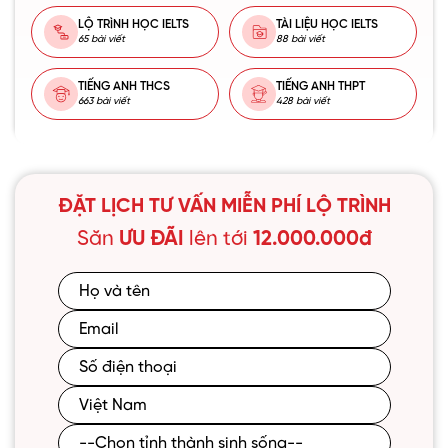
LỘ TRÌNH HỌC IELTS
TÀI LIỆU HỌC IELTS
65 bài viết
88 bài viết
TIẾNG ANH THCS
TIẾNG ANH THPT
663 bài viết
428 bài viết
ĐẶT LỊCH TƯ VẤN MIỄN PHÍ LỘ TRÌNH
Săn
ƯU ĐÃI
lên tới
12.000.000đ