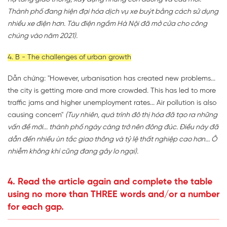
Thành phố đang hiện đại hóa dịch vụ xe buýt bằng cách sử dụng
nhiều xe điện hơn. Tàu điện ngầm Hà Nội đã mở cửa cho công
chúng vào năm 2021).
4. B - The challenges of urban growth
Dẫn chứng: "However, urbanisation has created new problems...
the city is getting more and more crowded. This has led to more
traffic jams and higher unemployment rates... Air pollution is also
causing concern"
(Tuy nhiên, quá trình đô thị hóa đã tạo ra những
vấn đề mới... thành phố ngày càng trở nên đông đúc. Điều này đã
dẫn đến nhiều ùn tắc giao thông và tỷ lệ thất nghiệp cao hơn... Ô
nhiễm không khí cũng đang gây lo ngại).
4. Read the article again and complete the table
using no more than THREE words and/or a number
for each gap.