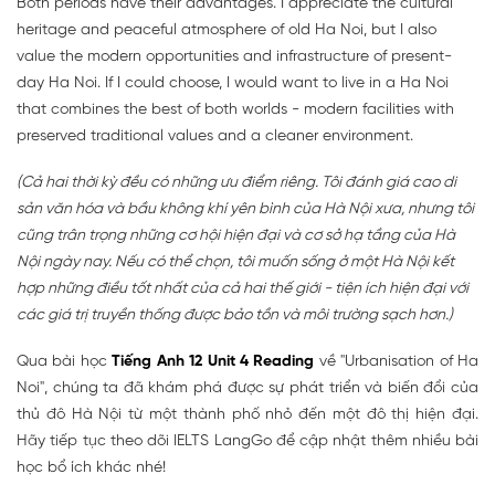
Both periods have their advantages. I appreciate the cultural
heritage and peaceful atmosphere of old Ha Noi, but I also
value the modern opportunities and infrastructure of present-
day Ha Noi. If I could choose, I would want to live in a Ha Noi
that combines the best of both worlds - modern facilities with
preserved traditional values and a cleaner environment.
(Cả hai thời kỳ đều có những ưu điểm riêng. Tôi đánh giá cao di
sản văn hóa và bầu không khí yên bình của Hà Nội xưa, nhưng tôi
cũng trân trọng những cơ hội hiện đại và cơ sở hạ tầng của Hà
Nội ngày nay. Nếu có thể chọn, tôi muốn sống ở một Hà Nội kết
hợp những điều tốt nhất của cả hai thế giới - tiện ích hiện đại với
các giá trị truyền thống được bảo tồn và môi trường sạch hơn.)
Qua bài học
Tiếng Anh 12 Unit 4 Reading
về "Urbanisation of Ha
Noi", chúng ta đã khám phá được sự phát triển và biến đổi của
thủ đô Hà Nội từ một thành phố nhỏ đến một đô thị hiện đại.
Hãy tiếp tục theo dõi IELTS LangGo để cập nhật thêm nhiều bài
học bổ ích khác nhé!