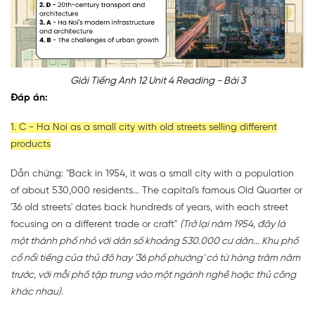
Giải Tiếng Anh 12 Unit 4 Reading - Bài 3
Đáp án:
1. C - Ha Noi as a small city with old streets selling different
products
Dẫn chứng: "Back in 1954, it was a small city with a population
of about 530,000 residents... The capital's famous Old Quarter or
'36 old streets' dates back hundreds of years, with each street
focusing on a different trade or craft"
(Trở lại năm 1954, đây là
một thành phố nhỏ với dân số khoảng 530.000 cư dân... Khu phố
cổ nổi tiếng của thủ đô hay '36 phố phường' có từ hàng trăm năm
trước, với mỗi phố tập trung vào một ngành nghề hoặc thủ công
khác nhau).