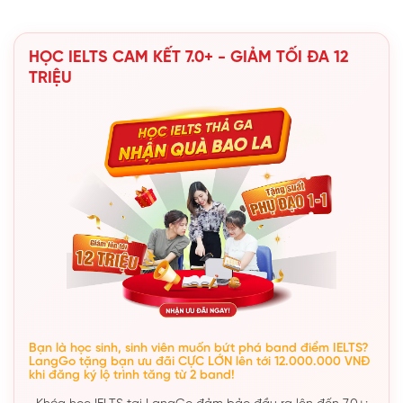
HỌC IELTS CAM KẾT 7.0+ - GIẢM TỐI ĐA 12
TRIỆU
Bạn là học sinh, sinh viên muốn bứt phá band điểm IELTS?
LangGo tặng bạn ưu đãi CỰC LỚN lên tới 12.000.000 VNĐ
khi đăng ký lộ trình tăng từ 2 band!