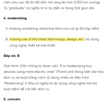
năm, khu vực đô thị đã dần mở rộng lên hơn 3.000 km vuông).
Từ "gradually" có nghĩa là từ từ, diễn ra trong thời gian dài.
4. modernising
making something attractive (làm cho cái gì đó hấp dẫn)
making use of the latest technology, design, etc.
(sử dụng
công nghệ, thiết kế mới nhất)
Đáp án: B
Giải thích: Dẫn chứng từ đoạn văn: "It is modernising bus
services using more electric ones" (Thành phố đang hiện đại hóa
dịch vụ xe buýt bằng cách sử dụng nhiều xe điện hơn).
"Modernising" ở đây có nghĩa là áp dụng công nghệ mới (xe
buýt điện) để cải tiến dịch vụ.
5. concern