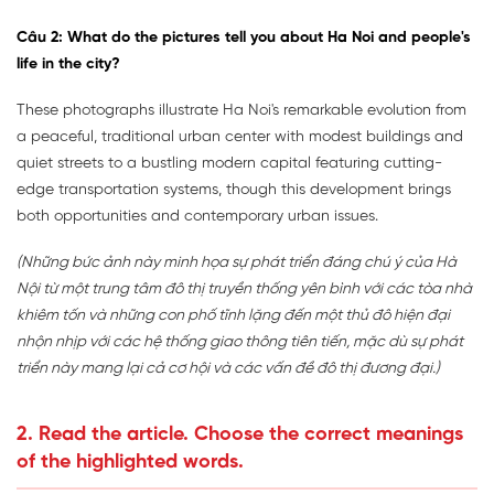
Câu 2: What do the pictures tell you about Ha Noi and people's
life in the city?
These photographs illustrate Ha Noi's remarkable evolution from
a peaceful, traditional urban center with modest buildings and
quiet streets to a bustling modern capital featuring cutting-
edge transportation systems, though this development brings
both opportunities and contemporary urban issues.
(Những bức ảnh này minh họa sự phát triển đáng chú ý của Hà
Nội từ một trung tâm đô thị truyền thống yên bình với các tòa nhà
khiêm tốn và những con phố tĩnh lặng đến một thủ đô hiện đại
nhộn nhịp với các hệ thống giao thông tiên tiến, mặc dù sự phát
triển này mang lại cả cơ hội và các vấn đề đô thị đương đại.)
2. Read the article. Choose the correct meanings
of the highlighted words.