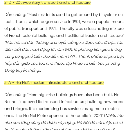
2. D - 20th-century transport and architecture
Dẫn chứng: "Most residents used to get around by bicycle or on
foot... Trams, which began service in 1901, were a popular means
of public transport until 1991... The city was a fascinating mixture
of French colonial buildings and traditional Eastern architecture"
(Hầu hết cư dân thường di chuyển bằng xe đạp hoặc đi bộ... Tàu
điện, bắt đầu hoạt động từ năm 1901, là phương tiện giao thông
công cộng phổ biến cho đến năm 1991... Thành phố là sự pha trộn
hấp dẫn giữa các tòa nhà thuộc địa Pháp và kiến trúc phương
Đông truyền thống)
.
3. A - Ha Noi's modern infrastructure and architecture
Dẫn chứng: "More high-rise buildings have also been built. Ha
Noi has improved its transport infrastructure, building new roads
and bridges. It is modernising bus services using more electric
ones. The Ha Noi Metro opened to the public in 2021" (
Nhiều tòa
nhà cao tầng cũng đã được xây dựng. Hà Nội đã cải thiện cơ sở
hạ tầng giao thông, xây dựng những con đường và cầu mới.