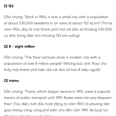
(1) 152
Dẫn chứng: "Back in 1954, it was a small city with a population
of about 530,000 residents in an area of about 152 sq km" (Trở lại
năm 1954, đây là một thành phố nhỏ với dân số khoảng 530.000
cư dân trong diện tích khoảng 152 km vuông).
(2) 8 / eight million
Dẫn chứng: "The 'Now' pictures show a modern city with a
population of over 8 million people" (Những bức ảnh 'Nay' cho
thấy một thành phố hiện đại với dân số hơn 8 triệu người).
(3) trams
Dẫn chứng: "Trams, which began service in 1901, were a popular
means of public transport until 1991. Buses were not very frequent
then" (Tàu điện, bắt đầu hoạt động từ năm 1901, là phương tiện
giao thông công cộng phổ biến cho đến năm 1991. Xe buýt lúc