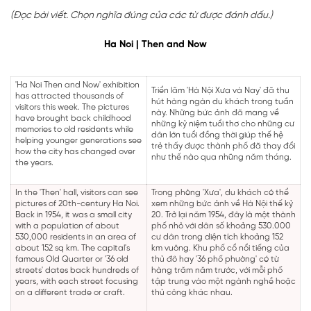
(Đọc bài viết. Chọn nghĩa đúng của các từ được đánh dấu.)
Ha Noi | Then and Now
'Ha Noi Then and Now' exhibition
Triển lãm 'Hà Nội Xưa và Nay' đã thu
has attracted thousands of
hút hàng ngàn du khách trong tuần
visitors this week. The pictures
này. Những bức ảnh đã mang về
have brought back childhood
những kỷ niệm tuổi thơ cho những cư
memories to old residents while
dân lớn tuổi đồng thời giúp thế hệ
helping younger generations see
trẻ thấy được thành phố đã thay đổi
how the city has changed over
như thế nào qua những năm tháng.
the years.
In the 'Then' hall, visitors can see
Trong phòng 'Xưa', du khách có thể
pictures of 20th-century Ha Noi.
xem những bức ảnh về Hà Nội thế kỷ
Back in 1954, it was a small city
20. Trở lại năm 1954, đây là một thành
with a population of about
phố nhỏ với dân số khoảng 530.000
530,000 residents in an area of
cư dân trong diện tích khoảng 152
about 152 sq km. The capital's
km vuông. Khu phố cổ nổi tiếng của
famous Old Quarter or '36 old
thủ đô hay '36 phố phường' có từ
streets' dates back hundreds of
hàng trăm năm trước, với mỗi phố
years, with each street focusing
tập trung vào một ngành nghề hoặc
on a different trade or craft.
thủ công khác nhau.