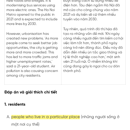
new roads and bridges. It is
buýt bằng cách sử dụng nhiều xe
modernising bus services using
điện hơn. Tàu điện ngầm Hà Nội đã
more electric ones. The Ha Noi
mở cửa cho công chúng vào năm
Metro opened to the public in
2021 và dự kiến sẽ có thêm nhiều
2021 and is expected to include
tuyến vào năm 2030.
more lines by 2030.
Tuy nhiên, quá trình đô thị hóa đã
However, urbanisation has
tạo ra những vấn đề mới. 'Khi ngày
created new problems. 'As more
càng nhiều người đến tìm kiếm cơ hội
people come to seek better job
việc làm tốt hơn, thành phố ngày
opportunities, the city is getting
càng trở nên đông đúc. Điều này đã
more and more crowded. This
dẫn đến nhiều ùn tắc giao thông và
has led to more traffic jams and
tỷ lệ thất nghiệp cao hơn,' một sinh
higher unemployment rates,'
viên 21 tuổi nói. Ô nhiễm không khí
said a 21-year-old student. Air
cũng đang gây lo ngại cho cư dân
pollution is also causing concern
thành phố.
among city residents.
Đáp án và giải thích chi tiết
1. residents
people who live in a particular place
(những người sống ở
một nơi cụ thể)