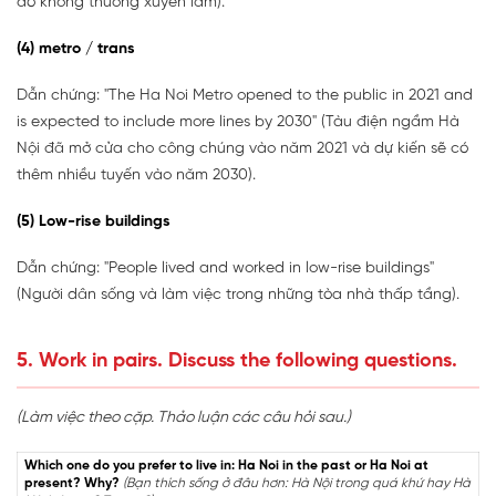
đó không thường xuyên lắm).
(4) metro / trans
Dẫn chứng: "The Ha Noi Metro opened to the public in 2021 and
is expected to include more lines by 2030" (Tàu điện ngầm Hà
Nội đã mở cửa cho công chúng vào năm 2021 và dự kiến sẽ có
thêm nhiều tuyến vào năm 2030).
(5) Low-rise buildings
Dẫn chứng: "People lived and worked in low-rise buildings"
(Người dân sống và làm việc trong những tòa nhà thấp tầng).
5. Work in pairs. Discuss the following questions.
(Làm việc theo cặp. Thảo luận các câu hỏi sau.)
Which one do you prefer to live in: Ha Noi in the past or Ha Noi at
present? Why?
(Bạn thích sống ở đâu hơn: Hà Nội trong quá khứ hay Hà