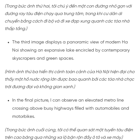
(Trong bức ảnh thứ hai, tôi chú ý đến một con đường nhỏ gọn với
đường ray tàu điện chạy qua trung tâm, trong khi cư dân di
chuyển bằng cách đi bộ và đi xe đạp xung quanh các tòa nhà
thấp tầng.)
The third image displays a panoramic view of modern Ha
Noi showing an expansive lake encircled by contemporary
skyscrapers and green spaces.
(Hình ảnh thứ ba hiển thị cảnh toàn cảnh của Hà Nội hiện đại cho
thấy một hồ nước rộng lớn được bao quanh bởi các tòa nhà chọc
trời đương đại và không gian xanh.)
In the final picture, I can observe an elevated metro line
crossing above busy highways filled with automobiles and
motorbikes.
(Trong bức ảnh cuối cùng, tôi có thể quan sát một tuyến tàu điện
trên cao băng qua những xa lộ bận rộn đầy ô tô và xe máy.)