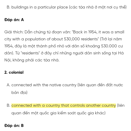
buildings in a particular place (các tòa nhà ở một nơi cụ thể)
Đáp án: A
Giải thích: Dẫn chứng từ đoạn văn: "Back in 1954, it was a small
city with a population of about 530,000 residents" (Trở lại năm
1954, đây là một thành phố nhỏ với dân số khoảng 530.000 cư
dân). Từ "residents" ở đây chỉ những người dân sinh sống tại Hà
Nội, không phải các tòa nhà.
2. colonial
connected with the native country (liên quan đến đất nước
bản địa)
connected with a country that controls another country
(liên
quan đến một quốc gia kiểm soát quốc gia khác)
Đáp án: B