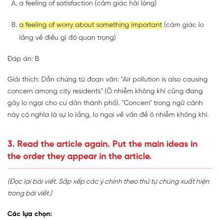
a feeling of satisfaction (cảm giác hài lòng)
a feeling of worry about something important
(cảm giác lo
lắng về điều gì đó quan trọng)
Đáp án: B
Giải thích: Dẫn chứng từ đoạn văn: "Air pollution is also causing
concern among city residents" (Ô nhiễm không khí cũng đang
gây lo ngại cho cư dân thành phố). "Concern" trong ngữ cảnh
này có nghĩa là sự lo lắng, lo ngại về vấn đề ô nhiễm không khí.
3. Read the article again. Put the main ideas in
the order they appear in the article.
(Đọc lại bài viết. Sắp xếp các ý chính theo thứ tự chúng xuất hiện
trong bài viết.)
Các lựa chọn: