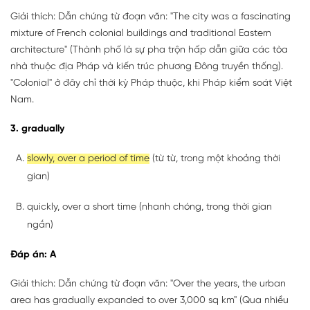
Giải thích: Dẫn chứng từ đoạn văn: "The city was a fascinating
mixture of French colonial buildings and traditional Eastern
architecture" (Thành phố là sự pha trộn hấp dẫn giữa các tòa
nhà thuộc địa Pháp và kiến trúc phương Đông truyền thống).
"Colonial" ở đây chỉ thời kỳ Pháp thuộc, khi Pháp kiểm soát Việt
Nam.
3. gradually
slowly, over a period of time
(từ từ, trong một khoảng thời
gian)
quickly, over a short time (nhanh chóng, trong thời gian
ngắn)
Đáp án: A
Giải thích: Dẫn chứng từ đoạn văn: "Over the years, the urban
area has gradually expanded to over 3,000 sq km" (Qua nhiều