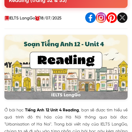
Reading (trang 52 & 53)
highlighted words.
3. Read the article again. Put the main ideas in the order
they appear in the article.
IELTS LangGo
18/07/2025
4. Read the article again and complete the table using no
more than THREE words and/or a number for each gap.
5. Work in pairs. Discuss the following questions.
Ở bài học
Tiếng Anh 12 Unit 4 Reading
, bạn sẽ được tìm hiểu về
quá trình đô thị hóa của Hà Nội thông qua bài đọc
"Urbanisation of Ha Noi". Trong bài viết này của IELTS LangGo,
chúng ta sẽ đi sâu vào từng phần của bài học này kèm những